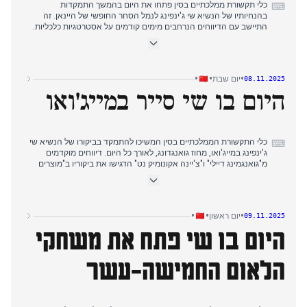
כלי תקשורת ממלכתיים בסין פתחו את היום בהמשך התמקדות
⌨
בהנחיותיו של הנשיא שי ג'ינפינג לנמל הסחר החופשי של היינאן. זה
התיישב עם הדיווחים הנרחבים מימים קודמים על אסטרטגיות כלכליות.
בשעות הבוקר המוקדמות, המיקוד השתנה באופן דרמטי להשקת נושאת
המטוסים הראשונה של סין בעלת מעוט אלקטרומגנטי, הפוג'יין, כשנשיא
שי ג'ינפינג נכח בטקס. אירוע זה שלט בסיקור התקשורת הממלכתית
לאורך שעות הבוקר המאוחרות ותחילת אחר הצהריים, וסימן את כניסתה
•
•
•
יום שבת
08.11.2025
של סין ל"עידן של שלוש נושאות מטוסים". מאוחר יותר אחר הצהריים, כלי
היום בו שי סייר במייג'ואו
תקשורת ממלכתיים דיווחו על סיור הבדיקה של שי ג'ינפינג במייג'ואו,
מחוז גואנגדונג.
כלי התקשורת הממלכתיים בסין המשיכו להתמקד בביקורו של הנשיא שי
⌨
ג'ינפינג במייג'ואו, מחוז גואנגדונג, לאורך כל היום. דיווחים מוקדמים
מ"גואנגמינג דיילי" ו"צ'יינה אקונומיק נט" הדגישו את ביקוריו ב"מוצרים
מיוחדים" כפריים ובאנדרטאות מהפכניות. בעקבות ההודעה הראשונית
על השקת נושאת המטוסים פוג'יאן ביום הקודם, כלי תקשורת ממלכתיים,
כולל CCTV וסוכנות הידיעות שינחואה, הדגישו את קריאותיו של שי
להעמקת הרפורמה והפתיחות לפיתוח איכותי במהלך סיורו במייג'ואו.
•
•
•
יום ראשון
09.11.2025
נרטיב זה חוזק באופן עקבי בכלי תקשורת רבים במהלך הבוקר ועד תחילת
היום בו שי פתח את משחקי
אחר הצהריים. "גלובל טיימס" גם ציין את השתתפותו הקרובה של שי
בטקס פתיחת המשחקים הלאומיים.
הלאום החמישה-עשר