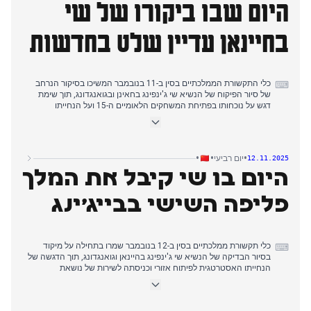
היום שבו ביקורו של שי
לארה"ב, כולל השעיית עמלות נמל, ועל המתיחות עם יפן סביב הערותיה
על טייוואן.
בחיינאן עדיין שלט בחדשות
כלי התקשורת הממלכתיים בסין ב-11 בנובמבר המשיכו בסיקור הנרחב
⌨
של סיור הפיקוח של הנשיא שי ג'ינפינג בחאינן ובגואנגדונג, תוך שימת
דגש על נוכחותו בפתיחת המשחקים הלאומיים ה-15 ועל הנחייתו
האסטרטגית לפיתוח אזורי (Guangming Daily, CCTV, Huanqiu,
China Daily (Chinese), Xinhua News (Chinese), China Economic
Net). נרטיב זה התבסס על המיקוד בימים הקודמים במשחקים הלאומיים
ובנמל הסחר החופשי של חאינן. במקביל, כמה כלי תקשורת ממלכתיים
•
•
•
יום רביעי
12.11.2025
דיווחו על שי שבירך נשיאים בחוף השנהב ובאירלנד (Guangming Daily,
היום בו שי קיבל את המלך
Xinhua News, Global Times, People's Daily (English)).
כלי תקשורת עצמאיים דיווחו על חיל האוויר של צבא השחרור העממי
פליפה השישי בבייג'ינג
כלי תקשורת ממלכתיים בסין ב-12 בנובמבר שמרו בתחילה על מיקוד
⌨
בסיור הבדיקה של הנשיא שי ג'ינפינג בהיינאן וגואנגדונג, תוך הדגשה של
הנחייתו האסטרטגית לפיתוח אזורי וכניסתה לשירות של נושאת
המטוסים פוג'יאן. כלי תקשורת עצמאיים דיווחו על השלכות הפוג'יאן על
מצרי טייוואן. מאוחר יותר בבוקר, כלי התקשורת הממלכתיים עברו לכיסוי
נרחב של טקס קבלת הפנים ופגישתו של שי עם פליפה השישי מלך ספרד