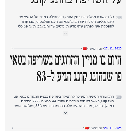
כלי תקשורת ממלכתיים בסין התמקדו בתחילה במסר של הנשיא שי
⌨
ג'ינפינג ליום הסולידריות הבינלאומי עם העם הפלסטיני, שבו קרא
להפסקת אש ולפתרון שתי מדינות, נרטיב שדווח בעקביות על פני כלי
תקשורת ממלכתיים שונים בבוקר. דגש דיפלומטי זה נמשך לצד אזכורים
של השפעת סין וקשריה עם טונגה.
ככל שהיום התקדם, שריפה גדולה בטאי פו, הונג קונג, הפכה לסיפור
בולט, עם דיווחים המפרטים הרוגים ופצועים רבים, והשריפה שהחמירה
•
•
•
יום חמישי
27.11.2025
לרמת איום מרבית. עד אחר הצהריים, הנשיא שי הגיש תנחומים על
השריפה בהונג קונג, ודחק במאמצי חילוץ כוללים, התפתחות שזכתה
היום בו מניין ההרוגים בשריפה בטאי
לסיקור נרחב הן על ידי כלי תקשורת ממלכתיים והן על ידי כלי תקשורת
מקומיים.
פו שבהונג קונג הגיע ל-83
התקשורת הסינית המשיכה להתמקד בשריפה בבניין המגורים בטאי פו,
⌨
הונג קונג, כאשר דיווחים מוקדמים אישרו 44 הרוגים ו-279 נעדרים.
במהלך הבוקר, מניין ההרוגים עלה בהתמדה והגיע ל-55, ושלושה אנשי
הנדסה נעצרו. ככל שהיום התקדם, התקשורת הממלכתית המשיכה
להדגיש את תנחומיו הקודמים של הנשיא שי ג'ינפינג וקריאותיו למאמצי
הצלה, לצד דיונים על מאפייני השוק הסיני. בשעות אחר הצהריים,
הנתונים המדווחים על הרוגים עלו עוד יותר, והגיעו ל-65, ולאחר מכן ל-83,
•
•
•
יום שישי
28.11.2025
כאשר מאמצי החילוץ נמשכו ורשויות הונג קונג הודיעו על קרן בסך 300