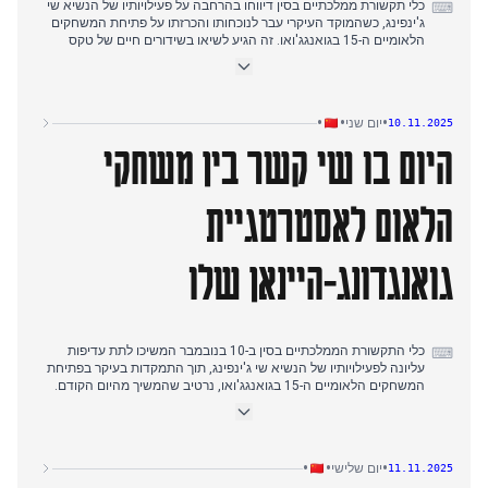
כלי תקשורת ממלכתיים בסין דיווחו בהרחבה על פעילויותיו של הנשיא שי
⌨
ג'ינפינג, כשהמוקד העיקרי עבר לנוכחותו והכרזתו על פתיחת המשחקים
הלאומיים ה-15 בגואנגג'ואו. זה הגיע לשיאו בשידורים חיים של טקס
הפתיחה ודיווחים מתמשכים על פגישותיו עם גורמי הוועד האולימפי
הבינלאומי. נרטיב זה התבסס על דיווחים קודמים על סיור הבדיקה שלו
בגואנגדונג והנחיות אסטרטגיות ל'תוכנית החומש החמש עשרה'. בנפרד,
ה'סאות' צ'יינה מורנינג פוסט' דיווח על התקדמות נושאת המטוסים
•
•
•
יום שני
10.11.2025
פוג'יאן וחששות מצמצום תרבותי, בעוד כלי תקשורת עצמאיים דנו
היום בו שי קשר בין משחקי
ברפורמה רפואית והשפעות השבתת ממשלת ארה"ב.
הלאום לאסטרטגיית
גואנגדונג-היינאן שלו
כלי התקשורת הממלכתיים בסין ב-10 בנובמבר המשיכו לתת עדיפות
⌨
עליונה לפעילויותיו של הנשיא שי ג'ינפינג, תוך התמקדות בעיקר בפתיחת
המשחקים הלאומיים ה-15 בגואנגג'ואו, נרטיב שהמשיך מהיום הקודם.
הסיקור כלל דיווחים וניתוחים מפורטים של נאומיו ונוכחותו, תוך הדגשת
חזונו ל"מעצמת ספורט". במקביל, כלי התקשורת הממלכתיים שמרו על
מיקוד חזק בסיור הבדיקה של שי בגואנגדונג והיינאן, ובמיוחד הדגישו את
נמל הסחר החופשי של היינאן והנחייתו האסטרטגית ל"תוכנית החומש
•
•
•
יום שלישי
11.11.2025
החמש עשרה". כלי תקשורת עצמאיים דיווחו על התפתחויות סחר בין סין