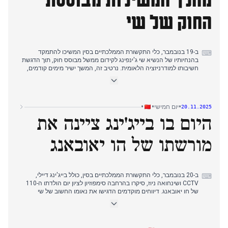
החוק של שי
ב-19 בנובמבר, כלי התקשורת הממלכתיים בסין המשיכו להתמקד
⌨
בהנחיותיו של הנשיא שי ג'ינפינג לקידום ממשל מבוסס חוק, תוך הדגשת
חשיבותו למודרניזציה הלאומית. נרטיב זה, המשך ישיר מימים קודמים,
בלט בכלי תקשורת ממלכתיים מרכזיים לאורך הבוקר ותחילת אחר
הצהריים. במקביל, סין מתחה ביקורת חריפה על יפן בעקבות התבטאויות
פקידים בנוגע לטאיוואן, וקבעה כי יפן אינה כשירה למושב קבוע במועצת
הביטחון של האו"ם. בייג'ינג גם ציינה כי תשהה יבוא פירות ים מיפן. עד
•
•
•
יום חמישי
20.11.2025
תחילת אחר הצהריים, הנרטיב התרחב וכלל סיקור של התפתחות אזור
היום בו בייג'ינג ציינה את
המפרץ הגדול גואנגדונג-הונג קונג-מקאו.
מורשתו של הו יאובאנג
ב-20 בנובמבר, כלי התקשורת הממלכתיים בסין, כולל בייג'ינג דיילי,
⌨
CCTV ושינחואה ניוז, סיקרו בהרחבה סימפוזיון לציון יום הולדתו ה-110
של חו יאובאנג. דיווחים מוקדמים הדגישו את נאומו החשוב של שי
ג'ינפינג על למידה מרוחו של חו וקידום התחדשות לאומית. נרטיב זה
נמשך לאורך כל היום, תוך הדגשת רציפות היסטורית ואחדות מפלגתית.
במקביל, דיווחים ראשוניים בשעות הבוקר המוקדמות חזרו על הנחיותיו
של הנשיא שי ג'ינפינג לקידום ממשל מבוסס חוק, תוך קישורו