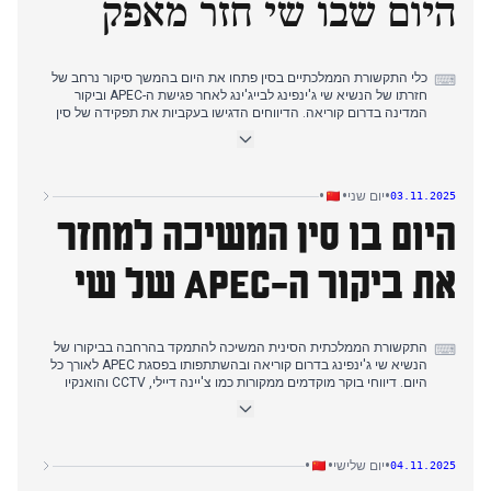
היום שבו שי חזר מאפק
אסטרטגית מחוזקת ואמון הדדי, לרגל עזיבתו של שי מדרום קוריאה.
כלי התקשורת הממלכתיים בסין פתחו את היום בהמשך סיקור נרחב של
⌨
חזרתו של הנשיא שי ג'ינפינג לבייג'ינג לאחר פגישת ה-APEC וביקור
המדינה בדרום קוריאה. הדיווחים הדגישו בעקביות את תפקידה של סין
בשגשוג ובשלום באסיה-פסיפיק, תוך התבססות על נושאי שיתוף הפעולה
האזורי מהימים הקודמים. בצהריים המוקדמים, כלי התקשורת המשיכו
להדגיש את מנהיגותו של שי ב-APEC ואת הודעת הברכה שלו לנשיא
מצרים לרגל פתיחת המוזיאון המצרי הגדול. כמו כן, עלו דיונים לגבי חידוש
•
•
•
יום שני
03.11.2025
הערוצים הצבאיים בין סין לארה"ב, המשקפים נוף דיפלומטי מתפתח.
היום בו סין המשיכה למחזר
הסיקור היומי אישש במידה רבה את נוכחותה האסרטיבית של סין בזירה
העולמית, תוך הד רגשות מדו"חות קודמים על פגישת APEC ומגעים
בילטרליים.
את ביקור ה-APEC של שי
התקשורת הממלכתית הסינית המשיכה להתמקד בהרחבה בביקורו של
⌨
הנשיא שי ג'ינפינג בדרום קוריאה ובהשתתפותו בפסגת APEC לאורך כל
היום. דיווחי בוקר מוקדמים ממקורות כמו צ'יינה דיילי, CCTV והואנקיו
הדגישו את תפקידה של סין כמארחת APEC הבאה ואת מנהיגותו של שי
בשיתוף הפעולה באסיה-פסיפיק. זה המשיך קו עריכה עקבי מימים
קודמים בנוגע לפסגת APEC ולמפגשיו הדו-צדדיים של שי. לקראת סוף
הבוקר ותחילת אחר הצהריים, סיקור זה נמשך, כאשר CCTV, צ'יינה דיילי
•
•
•
יום שלישי
04.11.2025
(בסינית) והואנקיו פרסמו "סרטי תמונות" על מסעו של שי לדרום קוריאה.
במקביל, חלק מהתקשורת הממלכתית, כמו שינואה ניוז וגלובל טיימס,