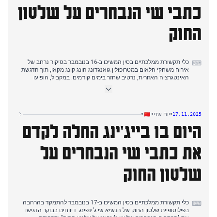
כתבי שי הנבחרים על שלטון
החוק
כלי תקשורת ממלכתיים בסין המשיכו ב-16 בנובמבר בסיקור נרחב של
⌨
אירוח משחקי הלאום במטרופולין גואנגדונג-הונג קונג-מקאו, תוך הדגשת
האינטגרציה האזורית, נרטיב שחזר בימים קודמים. במקביל, הופיעו
דיווחים לגבי הסכם הגנה בין יפן לפיליפינים והתערבות יפנית בטייוואן
כגורמים מרתיעים פוטנציאליים לסין, המשקפים חששות קודמים. עד
אמצע הבוקר, המיקוד עבר באופן דרמטי לפרסום הכרך הראשון של
"מבחר יצירות של שי ג'ינפינג על שלטון החוק", נרטיב דומיננטי חדש.
•
•
•
יום שני
17.11.2025
אירוע זה הודגש בהרחבה בכל כלי התקשורת הממלכתיים העיקריים, כולל
היום בו בייג'ינג החלה לקדם
שינחואה, פיפל'ס דיילי ו-CCTV, מה שהדגיש את חשיבותו הנתפסת
בשיח המשפטי והפוליטי. כלי תקשורת עצמאיים המשיכו לדווח על סיורי
משמר החופים הסיני באיי דיאויואו ועל נושאים גיאופוליטיים נוספים.
את כתבי שי הנבחרים על
שלטון החוק
כלי תקשורת ממלכתיים בסין המשיכו ב-17 בנובמבר להתמקד בהרחבה
⌨
בפילוסופיית שלטון החוק של הנשיא שי ג'ינפינג. דיווחים בבוקר הדגישו