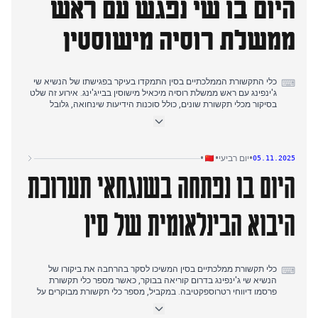
היום בו שי נפגש עם ראש
פירטה מדיניות כניסה ללא ויזה, בעוד סאות' צ'יינה מורנינג פוסט דיווח
על ייצור הרובוטים התעשייתיים של סין ואבני דרך בעצמאות אנרגטית.
ממשלת רוסיה מישוסטין
DW Chinese, לעומת זאת, הציג נקודת מבט ביקורתית על אסטרטגיית
דרום קוריאה בתוך התחרות בין ארה"ב לסין ועל פרטי פגישת שי-טראמפ.
סקרט צ'יינה סיפק דיווחים ביקורתיים ביותר, כולל רגע מביך לכאורה עבור
שי בפסגה.
כלי התקשורת הממלכתיים בסין התמקדו בעיקר בפגישתו של הנשיא שי
⌨
ג'ינפינג עם ראש ממשלת רוסיה מיכאיל מישוסין בבייג'ינג. אירוע זה שלט
בסיקור מכלי תקשורת שונים, כולל סוכנות הידיעות שינחואה, גלובל
טיימס ו'פיפל'ס דיילי' (באנגלית), עם דגש על שיתוף פעולה משופר
וסינרגיה של אסטרטגיות פיתוח בין "תוכנית החומש ה-15" של סין לבין
התוכניות הכלכליות של רוסיה. זה בא בעקבות דיווחים נרחבים קודמים
על ביקורו של שי בוועידת APEC ועל התחייבויותיו בדרום קוריאה.
•
•
•
יום רביעי
05.11.2025
היום בו נפתחה בשנגחאי תערוכת
במקביל, דיווחים אחרים הדגישו את הרחבת הגישה ללא ויזה של סין,
מהלך שמוסגר כחלק מאסטרטגיית הפתיחה שלה. בנפרד, 'הונג קונג פרי
פרס' סיקרו נושאים מקומיים, כולל קנסות על מבנים בלתי חוקיים בבתי
יוקרה, בעוד שכלי תקשורת בינלאומיים מסוימים דיווחו על פרטי הפסקת
היבוא הבינלאומית של סין
אש פוטנציאלית בין ארה"ב לסין בעקבות שיחות בין הנשיאים, אם כי זה
זכה לפחות בולטות בתקשורת הממלכתית.
כלי תקשורת ממלכתיים בסין המשיכו לסקר בהרחבה את ביקורו של
⌨
הנשיא שי ג'ינפינג בדרום קוריאה בבוקר, כאשר מספר כלי תקשורת
פרסמו דיווחי רטרוספקטיבה. במקביל, מספר כלי תקשורת מבוקרים על
ידי המדינה הדגישו את יום השנה ה-50 ליחסים הדיפלומטיים בין שי
לנשיא פיג'י. ככל שהיום התקדם, המוקד עבר לתערוכת הייבוא