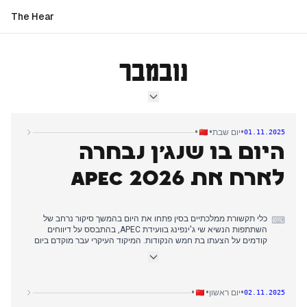
The Hear
נובמבר
•
•
•
יום שבת
01.11.2025
היום בו שנג'ן נבחרה
לארח את APEC 2026
כלי תקשורת ממלכתיים בסין פתחו את היום בהמשך סיקור נרחב של
⌨
השתתפות הנשיא שי ג'ינפינג בוועידת APEC, בהתבסס על דיווחים
קודמים על הצעתו בת חמש הנקודות. המיקוד העיקרי עבר מוקדם ביום
להתחייבויות לפתיחות רחבה יותר וצמיחה כוללת, לצד קריאות לשיתוף
פעולה טכנולוגי בקוד פתוח. התפתחות משמעותית בשעות הצהריים
המוקדמות הייתה ההודעה ששנג'ן תארח את ועידת מנהיגי הכלכלות
ה-33 של APEC בשנת 2026, עם כוונות לדחוף במרץ שיתוף פעולה
•
•
•
יום ראשון
02.11.2025
בתחום הבינה המלאכותית. במקביל, פגישתו של שי עם נשיא דרום
קוריאה לי ג'ה-מיונג זכתה לתשומת לב ניכרת, תוך הדגשת תקשורת