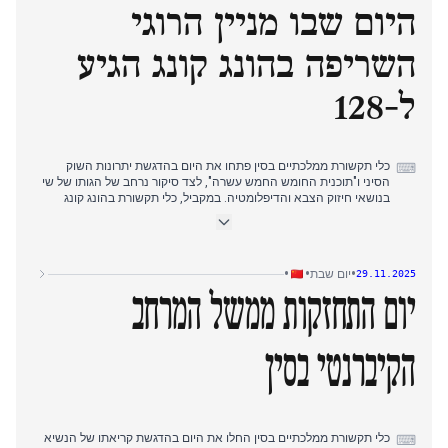
היום שבו מניין הרוגי
מיליון דולר הונג קונגי עבור הנפגעים ובדיקות ברחבי העיר.
השריפה בהונג קונג הגיע
ל-128
כלי תקשורת ממלכתיים בסין פתחו את היום בהדגשת יתרונות השוק
⌨
הסיני ו"תוכנית החומש החמש עשרה", לצד סיקור נרחב של הגותו של שי
בנושאי חיזוק הצבא והדיפלומטיה. במקביל, כלי תקשורת בהונג קונג
דיווחו על עליית מניין ההרוגים בשריפה בטאי פו ל-94, כשמשפחות מזהות
גופות ומאמצי סיוע קהילתיים נמשכים. עד שעות הבוקר המוקדמות, מניין
ההרוגים בשריפה בהונג קונג הגיע ל-128, ושני מנהלי ייעוץ נעצרו. לאורך
היום, כלי תקשורת ממלכתיים התמקדו בשי מנהל ישיבת ועידת המפלגה
•
•
•
יום שבת
29.11.2025
לבחינת דוחות ביקורת משמעת, בעוד הרשויות בהונג קונג אישרו אזעקות
אש לא תקינות בשמונה בניינים ועצרו שמונה אנשים מהיחידה למלחמה
יום התחזקות ממשל המרחב
בשחיתות.
הקיברנטי בסין
כלי תקשורת ממלכתיים בסין החלו את היום בהדגשת קריאתו של הנשיא
⌨