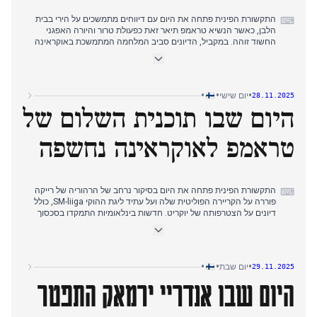
התקשורת הפינית פתחה את היום עם דיווחים מתמשכים על הירי בבית
⌨
הלבן, כאשר הנשיא טראמפ תיאר זאת כפעולת טרור והיורה האפגני
החשוד זוהה. במקביל, הדיונים סביב המלחמה המתמשכת באוקראינה
נותרו בולטים, עם ספקנות לגבי תוכניות שלום מצד אוקראינים ורוסיה
כאחד. בשעות אחר הצהריים, תשומת הלב עברה לנושאים פנימיים, עם
שינוי עמדת הממשלה לגבי מתן זמן נוסף לאזורי הבריאות והרווחה לאזן
את תקציביהם. בערב, המיקוד עבר במידה רבה לחדשות תרבות, עם
•
•
•
יום שישי
28.11.2025
זכייתה של מוניקה פאגרהולם בפרס פינלנדיה לספרות, ופיתוחים בליגת
היום שבו תוכנית השלום של
ההוקי SM-liiga. היום נחתם בהודעה על מבנה ה-SM-liiga המתוקן, כולל
עליות וירידות ליגה ישירות.
טראמפ לאוקראינה נחשפה
התקשורת הפינית פתחה את היום בסיקור נרחב של הרהוריה של רייקה
⌨
פוררה על הקריירה הפוליטית שלה ועל עתיד ליגת ההוקי SM-liiga, כולל
דיונים על הצטרפותה של יוקריט. חדשות בינלאומיות התמקדו בסכסוך
באוקראינה, כאשר לברוב טען למלחמה בין האיחוד האירופי/נאט"ו
לרוסיה, ואזהרות ארה"ב לאיחוד האירופי לגבי הארכת הסכסוך. עד שעות
הצהריים המוקדמות, תשומת הלב של התקשורת עברה באופן משמעותי
להצעה של הנשיא טראמפ להכיר בשטחים שנכבשו על ידי רוסיה
•
•
•
יום שבת
29.11.2025
באוקראינה, לצד ביקור הונגריה במוסקבה וביקורת על גישת האיחוד
היום שבו אנדריי ירמאק התפטר
האירופי לסכסוך. היום הסתיים בהתפטרותו של ראש הסגל של זלנסקי,
אנדריי ירמק, בעקבות חקירת שחיתות.