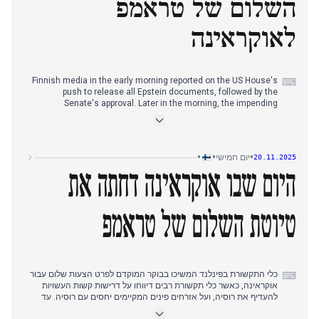
השלום של טראמפ
לאוקראינה
Finnish media in the early morning reported on the US House's
⌨
push to release all Epstein documents, followed by the
Senate's approval. Later in the morning, the impending
shutdown of Teboil's operations across Finland became a
dominant story, with multiple outlets detailing the sale of fuel
and the emptying of storage. By the early afternoon, reports
surfaced on authors' frustration over Spotify's unannounced
•
•
•
יום חמישי
20.11.2025
entry into the Finnish audiobook market. The afternoon and
evening saw a significant focus on evolving peace proposals
היום שבו אוקראינה דחתה את
for Ukraine, with sources detailing harsh demands potentially
favoring Russia and raising questions about Donald Trump's
true intentions.
טיוטת השלום של טראמפ
כלי התקשורת בפינלנד המשיכו בבוקר המוקדם לפרט הצעות שלום עבור
⌨
אוקראינה, כאשר כלי תקשורת רבים דיווחו על דרישות קשות העשויות
להעדיף את רוסיה, ועל אזרחים פינים המקיימים יחסים עם רוסיה. עד
שעות הבוקר המאוחרות, פורסמה גינוי חריף ל"עסקה נוראית" אפשרית