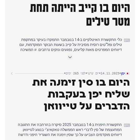
היום בו קייב הייתה תחת
אוקראינית על תחנת הכוח הגרעינית נובווורונז', ומאוחר יותר, פגיעת טיל
פטריוט אוקראיני לכאורה בשגרירות אזרבייג'ן בקייב.
מטר טילים
כלי התקשורת האיטלקיים ב-14 בנובמבר התמקדו בעיקר במתקפת
⌨
טילים ומל"טים רוסית מסיבית על קייב בשעות הבוקר המוקדמות, עם
דיווחים המפרטים מאות קליעים, נפגעים ונזקים נרחבים. זו המשיכה
להיות נרטיב דומיננטי לאורך הבוקר ותחילת אחר הצהריים, כאשר מספר
כלי תקשורת הדגישו את היקף ההרס.
מאוחר יותר אחר הצהריים, המוקד עבר לתאונת אוטובוס בסטוקהולם
•
•
•
•
יפן
14.11.2025
יום שישי
לפני 265 ימים
שגרמה למספר הרוגים ופצועים. במקביל, הפגנות סטודנטים מתמשכות
היום בו סין זימנה את
ברחבי איטליה, במיוחד בטורינו ובבולוניה, בנוגע לבית הספר, פלסטין
והאקלים, זכו לתשומת לב רבה, ולעיתים קרובות הובילו לעימותים עם
המשטרה. התפתחות מפתח נוספת הייתה אישור עונש מאסר עולם סופי
שליח יפן בעקבות
לפיל יפיל בפרשת רצח ג'וליה צ'צ'טין.
הדברים על טייוואן
התקשורת היפנית ב-14 בנובמבר 2025 סיקרה בהרחבה את התגובה
⌨
המתעצמת של סין לדברי ראש הממשלה טאקאיצ'י בנוגע לטייוואן.
דיווחים מוקדמים הצביעו על כך שסין זימנה את השגריר היפני ודרשה
חזרה מדבריו (Kyodo News English). זה התבסס על דיונים קודמים