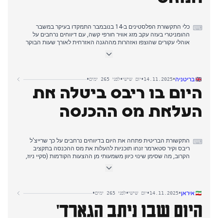
כלי התקשורת הפלסטינים ב-14 בנובמבר התמקדו בעיקר במשבר
⌨
ההומניטרי בעזה עקב מזג אוויר חורפי קשה, עם דיווחים נרחבים על
אוהלי עקורים שהוצפו ואזהרות מההגנה האזרחית לאורך שעות הבוקר
ותחילת אחר הצהריים. במקביל, המאמצים הדיפלומטיים בנוגע לעזה
התעצמו, כאשר רוסיה קראה תיגר על טיוטת החלטה אמריקאית במועצת
הביטחון של האו"ם. מתחילת אחר הצהריים ועד הערב, הנרטיב
הדומיננטי עבר לדיווחים לפיהם שליח דונלד טראמפ, ויטקוף, תכנן פגישה
•
•
•
•
בריטניה
14.11.2025
יום שישי
לפני 265 ימים
ישירה עם בכיר חמאס ח'ליל אל-חיה. התפתחות זו דחקה הצידה חששות
היום בו ריבס ביטלה את
קודמים לגבי פעולות צבאיות ישראליות והרחבת התנחלויות, והדגישה
נתיב דיפלומטי פוטנציאלי חדש לעתיד עזה.
העלאת מס ההכנסה
התקשורת הבריטית פתחה את היום בדיווחים נרחבים על כך שרייצ'ל
⌨
ריבס וקיר סטארמר זנחו תוכניות להעלות את מס ההכנסה בתקציב
הקרוב, מה שסימן שינוי כיוון משמעותי מן ההצעות הקודמות (סקיי ניוז,
דיילי מייל, הטלגרף, הגרדיאן, המירור, ניו סטייטסמן, הספקטייטור,
איבנינג סטנדרד).
בד בבד, ההשלכות מפרשת אפשטיין נמשכו, כאשר דונלד טראמפ עמד
בפני הצבעת קונגרס על שחרור המסמכים וה-BBC התנצל על עריכה על
•
•
•
•
איראן
14.11.2025
יום שישי
לפני 265 ימים
רקע דרישות פיצויים (הגרדיאן, האינדיפנדנט, המירור).
היום שבו ניתב הגארד'
ככל שהיום התקדם, השווקים הגיבו לשינוי הכיוון של ריבס, עם דיווחים על
חוסר ודאות (דיילי מייל, האינדיפנדנט, סקיי ניוז). ניתוח נוסף העלה כי