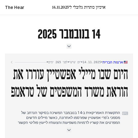
ארכיון כותרות גלובלי ל־14.11.2025
The Hear
14 בנובמבר 2025
•
•
•
•
ארצות הברית
14.11.2025
יום שישי
לפני 265 ימים
היום שבו מיילי אפשטיין עוררו את
הוראת משרד המשפטים של טראמפ
התקשורת האמריקאית ב-14 בנובמבר המשיכה בסיקור הנרחב של
⌨
מסמכי ג'פרי אפשטיין שפורסמו לאחרונה, כאשר מיילים חדשים
המפרטים את קשריו לדמויות משפיעות והצעותיו לייעוץ פוליטי הקשור
לטראמפ שלטו בדיווחים המוקדמים. זה התעצם לאורך היום, במיוחד עם
חשיפות שאפשטיין הציע עצות פוליטיות בנוגע להתמודדות עם טראמפ
ב-2018.