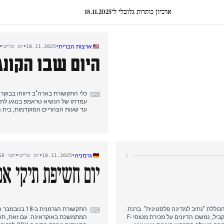
ארכיון כותרות גלובלי ל־18.11.2025
•
•
•
ארצות הברית
18.11.2025
יום שלישי
היום שבו הקונ
כלי התקשורת בארה"ב דיווחו בבוקר 
⌨
עמדתו של הנשיא טראמפ בנוגע לתיקי
עד שעות הצהריים המוקדמות, בית 
לאחר התנגדות ראשונית. לארי סאמר
בערב, בית הנבחרים העביר ברוב עצ
אישר אז פה אחד את הצעת החוק, ו
מוחמד בן סלמאן, שהתמקדה בהתחייב
היא לסיקור נרחב.
•
•
•
גרמניה
18.11.2025
יום שלישי
לפני 260 ימים
יום חשיפת תיקי אפ
כוללת "נתיב למדינה פלסטינית". ברכת
התקשורת הגרמ
⌨
נתניהו להחלטה, שהובעה באנגלית ללא אזכור פלסטינים, משכה תשומת לב. במקביל, נמשכו הדיונים על מכירת מטוסי F-
המתמשכת באוקראינה. עם זאת, תש