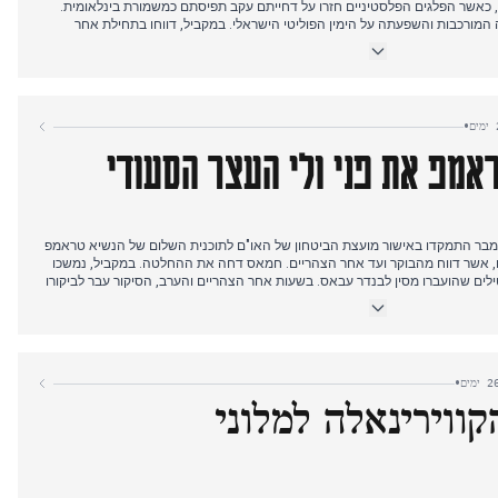
, כאשר הפלגים הפלסטיניים חזרו על דחייתם עקב תפיסתם כמשמורת בינלאומית.
המורכבות והשפעתה על הימין הפוליטי הישראלי. במקביל, דווחו בתחילת אחר
 בית לחם, שבו נהרגו ונפצעו ישראלים, והמבצעים נהרגו. בערב, סיפור מרכזי חדש
ליטים עין אל-חילווה שבדרום לבנון, כאשר מקורות רבים דיווחו על עשרות חללים
 לסיקור מתמשך של חוק עונש המוות הישראלי המתקדם לאסירים פלסטינים.
•
אמפ את פני ולי העצר הסעודי
קשורת האיראניים ב-18 בנובמבר התמקדו באישור מועצת הביטחון של האו"ם לתוכנית השלום של הנשיא טראמפ
ים, אשר דווח מהבוקר ועד אחר הצהריים. חמאס דחה את ההחלטה. במקביל, נמשכו
ילים שהועברו מסין לבנדר עבאס. בשעות אחר הצהריים והערב, הסיקור עבר לביקורו
מאן בבית הלבן, שם הוא התקבל רשמית על ידי הנשיא טראמפ. הדיונים כללו הגדלת
ההצטרפות להסכמי אברהם. במהלך היום הודגשה גם הודעתו של הנשיא פזשקיאן
•
קווירינאלה למלוני