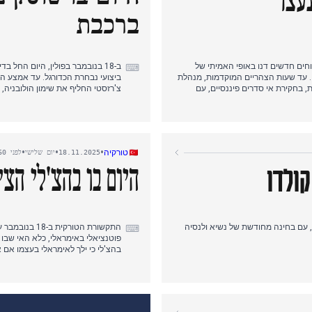
נעצר
ברכבת
חים חדשים דנו באופי האמיתי של
ב-18 בנובמבר בפולין, היום החל
⌨
י. עד שעות הצהריים המוקדמות, מנהלת
ביצועי נבחרת הכדורגל. עד אמצע ה
נות, בחקירת אי סדרים פיננסיים, עם
צ'רזסטי החליף את שימון הולובניה
דושים". היום הגיע לשיאו עם מעצר
כאשר ראש הממשלה טוסק הודיע בצהר
הקשור פוטנציאלית למעשי טרור, כאשר הממשלה הזהירה
 לורנס בישנוי, אנמול בישנוי,
ביטול דרכונו הדיפלומטי של זביגנייב 
•
•
•
טורקיה
18.11.2025
יום שלישי
לפני 260 ימים
ולדו
היום בו בהצ'לי הצ
רשת בגוניה', עם בחינה מחודשת של נשיא ולנסיה
התקשורת הטור
⌨
פני הקונגרס ופגישותיו להבטחת סיוע
סכות גם הוא תפס תאוצה.
ממפלגת DEM (הורייט, גר
בית המשפט העליון של שלושה בכירים
המסתורי של משפחת בוצ'ק, עם פרטים
וס סרדן כ'קישור' בין הממשלה לאקציונה בגין הטיית