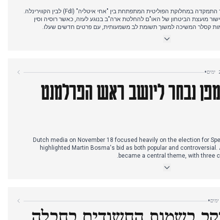
התקשורת האיטלקית ב-18 בנובמבר התמקדה במחלוקת הפוליטית המתפתחת בין "אחי איטליה" (FdI) לבין הקווירינלה.
ישור מועצת הביטחון של האו"ם להחלטת ארה"ב בנוגע לעזה, כאשר רוסיה וסין
ות קסלר המשיכה למשוך תשומת לב משמעותית, עם פרטים חדשים שעלו.
במהלך אחר הצהריים, העימות בין FdI לבין הקווירינלה שלט בכותרות, לאחר שטען מנהיג קבוצת FdI כי יועצי הנשיאות
רינלה דחתה טענות אלו כ"מגוחכות". במקביל, דווח בהרחבה על תקלה עולמית ב-
•
אש הממשלה מלוני בוונטו, שבו מתחה ביקורת על האופוזיציה וקידמה את מעמדה
קמפן נבחר ליושב ראש הפרלמנט
וא הוצג באופן בולט. אישור בית הנבחרים האמריקאי לפרסום תיקי אפשטיין תרם
Dutch media on November 18 focused heavily on the election for Spea
highlighted Martin Bosma's bid as both popular and controversial.
became a central theme, with three ca
By late afternoon and early evening, the election climaxed with Thom va
chosen as the new Speaker, notably becoming the youngest ever at 35
(PVV) and his stated goal to de-escalate parliamentary debate were
•
נקב בשמות החשודים בחבלה