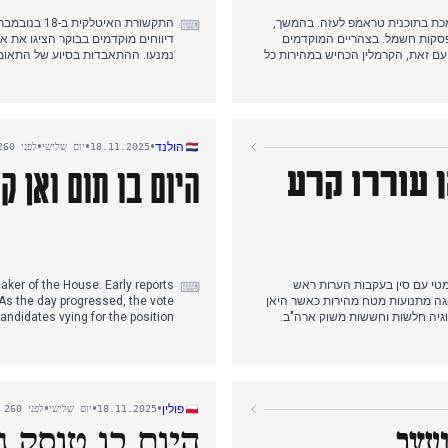
כת בתוכנית טראמפ לעזה. בהמשך,
⌨
סקות חשמל. בצהריים המוקדמים
דיווחים מוקדמים בבוקר הציגו את א
 עם זאת, הקרמלין הכחיש במהירות כל
נמנעו. ההתאבדות בסיוע של התאומ
 רשמי. היום כלל גם דיווחים על
 מהקרמלין שציינו את הישנות מעורבות
התנגדו לראש הממשלה מלוני. הקווי
Cloudflare שהשפיעה על אתרי אינטרנט מרכזיים.
•
•
•
הולנד
18.11.2025
יום שלישי
לפני 260 ימים
לקראת הערב, קמפיין הבחירות של ר
היום בו תום ואן 
ן עוררו קרע
הבינלאומי המשופר של איטליה, גם ה
אף הוא למחזור החדשות של היום.
 הקרע הדיפלומטי עם סין בעקבות הערות ראש
ker of the House. Early reports
⌨
דאגה מתנועות מטח מהירות כאשר היאן
 As the day progressed, the vote
ndidates vying for the position.
סין חזרה על דרישותיה מראש הממשלה
n Campen (VVD) ultimately being
הצליחו לגשר על הפערים, כאשר גורמים
. His victory over Martin Bosma
כו הדיונים על ממשלת טקאיצ'י
 widely reported across various
outlets.
•
•
•
פולין
18.11.2025
יום שלישי
לפני 260 ימים
היום בו טוסק 