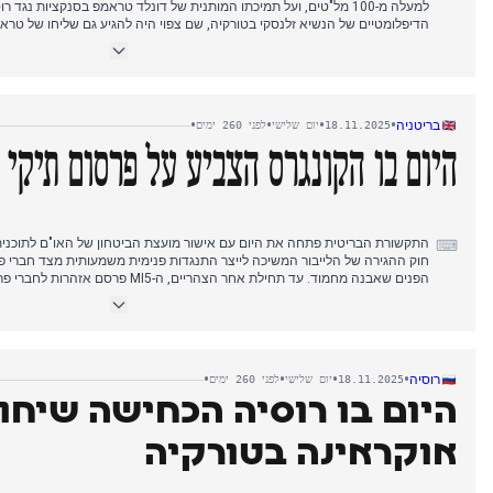
למעלה מ-100 מל"טים, ועל תמיכתו המותנית של דונלד טראמפ בסנקציות נג
הדיפלומטיים של הנשיא זלנסקי בטורקיה, שם צפוי היה להגיע גם שליחו של טר
פוליטיים עקב חסימת "סולידריות אירופית" בנוגע לפיטורי שרים. אחר הצהריים, ד
זלנסקי עם ארדואן בנוגע לסיום המלחמה.
•
•
•
•
בריטניה
18.11.2025
יום שלישי
לפני 260 ימים
היום בו הקונגרס הצביע על פרסום תיקי
התקשורת הבריטית פתחה את היום עם אישור מועצת הביטחון של האו"ם לתוכני
⌨
חוק ההגירה של הלייבור המשיכה לייצר התנגדות פנימית משמעותית מצד חברי 
הפנים שאבנה מחמוד. עד תחילת אחר הצהריים
מרגלים סינים, מה שהצית מיקוד חדש בחששות מריגול ותגובות משרדיות. בערב 
האמריקאים ברוב עצום לשחרור כל תיקי אפשטיין, התפתחות שזכתה לתשומת לב רח
המוקדם של הנשיא טראמפ וההגנה הבו-זמנית שלו על יורש העצר הסעודי מוחמד
•
•
•
•
רוסיה
18.11.2025
יום שלישי
לפני 260 ימים
היום בו רוסיה הכחישה שיחו
אוקראינה בטורקיה