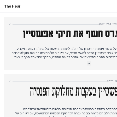
The Hear
•
לפני 260 ימים
גרס חשף את תיקי אפשטיין
על אישור מועצת הביטחון של האו"ם לתוכנית השלום של ארה"ב בעזה. במקביל,
 ג'פרי אפשטיין הפכה לנושא מרכזי, עם דיווחים על תמיכתו בהצעת חוק לשחרורם.
הנבחרים התכונן להצבעה על שחרור קבצים נוספים, מהלך שטראמפ תמך בו כעת
ס גם פרש מהתחייבויות ציבוריות עקב קשריו עם אפשטיין.
ום את הצעת החוק שתחייב את שחרור תיקי אפשטיין, והעביר אותה לסנאט. הסנאט
העביר אותה לשולחנו של הנשיא טראמפ. פגישתו של טראמפ עם יורש העצר הסעודי
ויות השקעה והגנתו של טראמפ על יורש העצר בנוגע לרצח חשוקג'י, זכתה גם
•
שטיין בעקבות מחלוקת הפנסיה
נית ב-18 בנובמבר התמקדה בתחילה בהעפלת נבחרת הכדורגל הלאומית למונדיאל ובמלחמה
ומת הלב המוקדמת בבוקר עברה למחלוקת הפנסיה המתמשכת, עם דיווחים על