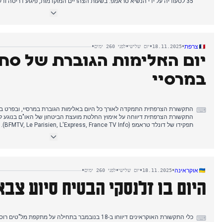
35 לסעודיה על ידי הנשיא טראמפ. בשעות הצהריים המוקדמות, פיגוע דריסה וד
והפך לסיפור הדומיננטי. דיווחים ראשוניים אישרו שני ישראלים פצועים ושלושה מ
אדם אחד, אהרון כהן, נהרג ושלושה נוספים נפצעו. בשעות אחר הצהריים המאוחרו
הסעודי מוחמד בן סלמאן בבית הלבן בלט. הוא הביע רצון להצטרף להסכמי אברהם
הנשיא טראמפ הודיע על מכירת מטוסי F-35 לסעודיה, וק
אווירית ישראלית בלבנון, שכוונה למחנה אימונים של חמאס בצידון, עם דיווחים לבנוניים על 
•
•
•
•
צרפת
18.11.2025
יום שלישי
לפני 260 ימים
יום האלימות הגוברת של סח
במרסיי
התקשורת הצרפתית התמקדה לאורך כל היום באלימות הגוברת במרסיי, ובפרט ב
⌨
התקשורת הצרפתית דיווחה על אימוץ החלטת מועצת הביטחון של האו"ם בנוגע לעז
תפקידו
בסמים (Le Figaro). עד שעות הצהריים המוקדמות, ההתנקשות במאהדי 
בסמים במרסיי המשיכו להיות מוקד מרכזי עבור התקשורת הצרפתית ככל שהיום
הממשלה והנשיא, שהשווה צריכת קוקאין לשותפות (France TV Info).
•
•
•
•
אוקראינה
18.11.2025
יום שלישי
לפני 260 ימים
היום בו זלנסקי הבטיח סיוע צב
כלי התקשורת האוקראינים דיווחו ב-18 בנובמבר בתחילה על מ
⌨