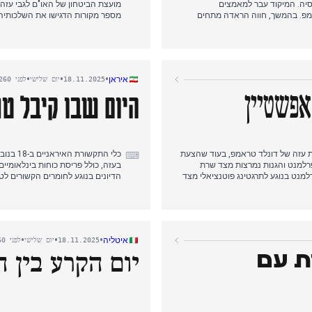
ד רוסיה. המיקוד עבר למאמצים
מועצת הביטחון של האו"ם לגבי עזה
אמפ. בהמשך, חווה הראדה מתחים
מספר מקורות הדגישו את השלכותיה 
יווחים הדגישו הסכמי הגנה של
הצהריים על פיגוע דריסה ודקירה ליד
אוקראינה, כולל עסקה לרכישת 100 מטוסי רפאל צרפתיים, והסכם הגנה חדש עם ספרד המספק חבילת סיוע של 615
שלט בכותרות: טבח ישראלי במחנה הפ
מיליון אירו הכוללת 40 טילי IRIS-T. היום הסתיים בדיווחים על תקיפת רוסיה על ידי אוקראינה עם טילי ATACMS ודיוניו של
ופצועים מהפצצה ישראלית. זה חפף
•
•
•
איראן
18.11.2025
יום שלישי
לפני 260 ימים
היום שבו קיבל טר
 אפשטיין
ת עזה של דונלד טראמפ, בעוד שהצעת
כלי הת
⌨
פרלמנט והגנות נמרצות מצד שרת
בעזה, כולל פריסת כוחות בינלאומי
, ה-MI5 פרסם אזהרות לחברי פרלמנט בנוגע לתרגטינג פוטנציאלי מצד
הדיונים בנוגע לחומרים הקשורים לט
הצביעו בית הנבחרים והסנאט
של יורש העצר הסעודי מוחמד בן סל
בה, במיוחד לאור שינוי הכיוון
השקעות סעודיות בארה"ב ואפשרות 
 בן סלמאן במהלך פגישתם בבית הלבן.
למלך סעודיה.
•
•
•
איטליה
18.11.2025
יום שלישי
לפני 260 ימים
יום הקרע בין ה
ת עם