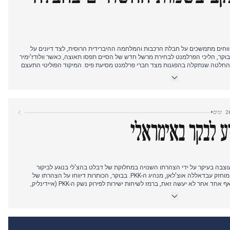
 בדיווחים מתמשכים על חבלת הרכבות והמלחמה ההיברידית הרוסית, לצד דיונים על
בוקר, הליכי הפרלמנט לבחירת מרשל חדש של הסיים תפסו תאוצה, כאשר וולודז'ימיר
, החלטה שנתקלה בהפגנות מצד חברי פרלמנט מסיעת פיס. המיקוד הפוליטי התעצם
יים כי שני אזרחים אוקראינים, בשיתוף פעולה עם שירותים רוסיים, אחראים
לחבלת הרכבות, מה שהוביל את הממשלה להכניס מצב כוננות CHARLIE-CRP. במקביל, שר החוץ סיקורסקי חשף את
זיוורו, מה שעורר תגובות וביקורות פוליטיות נוספות מהאופוזיציה.
•
יע לבקר באימראלי
קית ב-18 בנובמבר עוצבה בעיקר על ידי הצהרתו השנויה במחלוקת של דבלט בהצ'לי בנוגע לביקור
פוטנציאלי באימראלי, כלא האי שבו מוחזק עבדאללה אוצ'לאן, מנהיג ה-PKK. בבוקר, הכותרות דיווחו על הצהרתו של
בהצ'לי כי ילך לאימראלי בעצמו אם אף אחד אחר לא יעשה זאת, ברמז לשיחות ישירות לפירוק נשק ה-PKK (איידינליק,
ביאנט, גרצ'ק גונדם, הורייט, אודאTV). הצהרה זו עוררה תגובות מדמויות פוליטיות שונות לאורך היום, כולל תמיכה
צ'ק גונדם). בערב, הוכרז כי הוועדה הפרלמנטרית תצביע על הביקור באימראלי, מה שהדגיש
את המשקל הפוליטי של דברי בהצ'לי (דיילי סבאח, איידינליק, יני אקיט, אודאTV). במקביל, דווח בהרחבה על מותה
 חדשים שצצו לגבי עיתוי כניסתם לחדר שעבר חיטוי (גרצ'ק גונדם, מיליט).