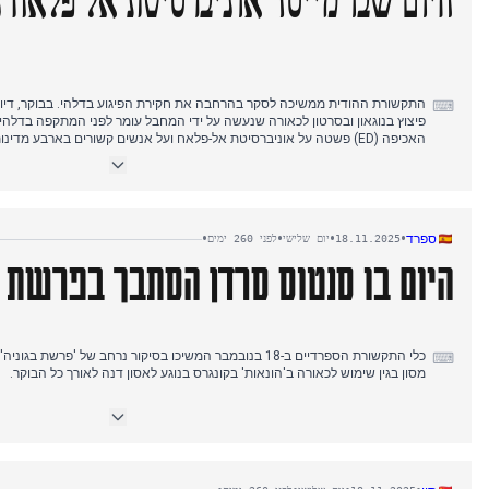
היום שבו מייסד אוניברסיטת אל פלאח 
התקשורת ההודית ממשיכה לסקר בהרחבה את חקירת הפיגוע בדלהי. בבוקר, דיוו
⌨
פיצוץ בנוגאון ובסרטון לכאורה שנעשה על ידי המחבל עומר לפני המתקפה בדלה
האכיפה (ED) פשטה על אוניברסיטת אל-פלאח ועל אנשים קשורים בארבע מדי
סרטונים חדשים שהופיעו של הנאשם ד"ר עומר נבי דן בהתאבדות כ"פעולות מות ק
מייסד אוניברסיטת אל-פלאח על ידי ה-ED בתיק הלבנת הון 
מפני שידור סרטונים המצדיקים אלימות. במקביל, דווח בהרחבה על הסגרת אחיו של
מארה"ב, וניטיש קומאר צפוי היה להישבע כראש ממשלת ביהאר בפעם העשירית.
•
•
•
•
ספרד
18.11.2025
יום שלישי
לפני 260 ימים
היום בו סנטוס סרדן הסתבך בפרשת ק
כלי התקשורת הספרדיים ב-18 בנובמבר המשיכו בסיקור נרחב של 'פ
⌨
מסון בגין שימוש לכאורה ב'הונאות' בקונגרס בנוגע לאסון דנה לאורך כל הבוקר.
המוקד השתנה בסביבות הצהריים לביקורו של זלנסקי בספרד, תוך הדגשת נאומו ב
צבאי. במקביל, מעצרו של נשיא מועצת אלמריה בגין חוזים לא סדירים לרכישת מ
עד שעות אחר הצהריים המוקדמות, תשומת הלב עברה ל'פרשת קולדו', עם זימון 
לשעבר באקציונה ודוחות חדשים של ה-UCO שהפלילו את סנט