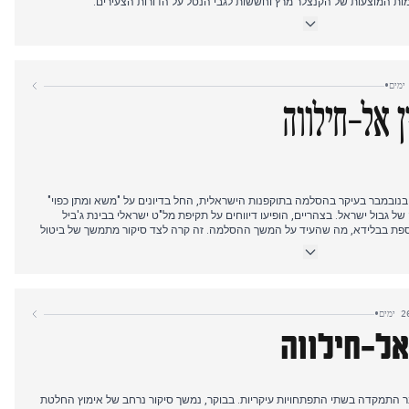
ו היו מעורבים דוד ברקאי וכריסטינה בלוק זכה לבולטות, לצד דיווחים על
דיונים משפטיים קשורים. ככל שהיום התקדם, דיווחים הדגישו את מותה הטרגי של
 שעל פי החשד נגרם מחשיפה כימית.
•
אמריקאי לשחרור תיקי אפשטיין, בעקבות ויתורו המוקדם של הנשיא טראמפ, הפכה
 לסיקור נרחב בכל כלי התקשורת הגרמניים.
ן אל-חילווה
לי התקשורת בלבנון התמקדו ב-18 בנובמבר בעיקר בהסלמה בתוקפנות הישראלית, החל בדיונים על "משא ומתן כפוי"
של גבול ישראל. בצהריים, הופיעו דיווחים על תקיפת מל"ט ישראלי בבינת ג'ביל
ספת בבלידא, מה שהעיד על המשך ההסלמה. זה קרה לצד סיקור מתמשך של ביטול
ון וספקולציות לגבי תפקידו של חיזבאללה בכך. בערב, המיקוד העיקרי עבר באופן
דרמטי לתקיפה ישראלית על מחנה הפליטים עין אל-חילווה בצידון, כאשר מספר מקורות דיווחו על טבח, כולל 13 הרוגים
האחריות על ממשלת לבנון ואיימה לבטל שיקולים הומניטריים למחנות הפליטים.
•
אל-חילווה
פלסטינית ב-18 בנובמבר התמקדה בשתי התפתחויות עיקריות. בבוקר, נמשך סיקור נרחב של אימוץ החלטת