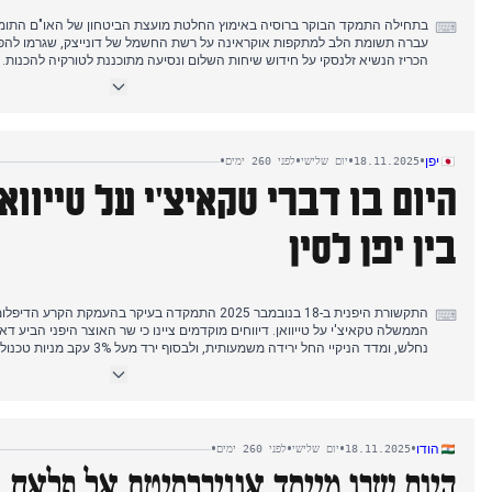
בתחילה התמקד הבוקר ברוסיה באימוץ החלטת מועצת הביטחון של האו"ם התומ
⌨
עברה תשומת הלב למתקפות אוקראינה על רשת החשמל של דונייצק, שגרמו להפ
הכריז הנשיא זלנסקי על חידוש שיחות השלום ונסיעה מתוכננת לטורקיה להכנות.
השתתפות רוסית בשיחות המוצעות, כאשר פסקוב הצהיר כי מוסקבה לא קיבלה מידע
האשמות פולניות נגד אזרחים אוקראינים בגין חבלה ברכבת, עם תגובות לאחר מכן
אוקראינים במעשי חבלה באירופה.
•
•
•
•
יפן
18.11.2025
יום שלישי
לפני 260 ימים
היום בו דברי טקאיצ'י על טייווא
בין יפן לסין
התקשורת היפנית ב-18 בנובמבר 2025 התמקדה בעיקר בהעמקת
⌨
הממשלה טקאיצ'י על טייוואן. דיווחים מוקדמים ציינו כי שר האוצר היפני הביע 
נחלש, ומדד הניקיי החל ירידה משמעותית, ולבסוף ירד מעל 3% עקב מניות טכנולוגיה חלשות וחששות משוק ארה"ב.
במהלך היום, המתיחות עם סין הסלימה. בכירים יפנים וסינים קיימו שיחות, אך 
טקאיצ'י לחזור בה מהערותיה בנוגע לטייוואן. עד אחר הצהריים, שני הצדדים לא 
סינים הביעו "אי שביעות רצון" ורמזו על התקררות ממושכת ביחסים. במקביל, נמש
ותרחישים אפשריים למצב חירום בטייוואן בסמוך ליפן.
•
•
•
•
הודו
18.11.2025
יום שלישי
לפני 260 ימים