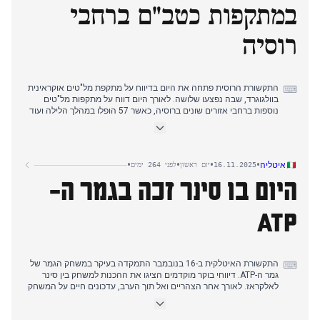
במתקפות כטב"ם ברחבי
London, Al-Alam News Network). בנפרד, CENTCOM גינה את
תפיסת מכלית "טאלרה" על ידי משמרות המהפכה (Iran International),
רוסיה
בהתבסס על דיווחים מיומיים קודמים.
התקשורת הרוסית פתחה את היום בדיווח על מתקפת מל"טים אוקראינית
⌨
בוולגוגרד, שבה נפצעו שלושה. לאורך היום דווח על מתקפות מל"טים
נוספות ברחבי אזורים שונים ברוסיה, כאשר 57 הופלו במהלך הלילה ועוד
16 הופלו בתוך שלוש שעות. במקביל, התקשורת הרוסית התמקדה ביחסי
ארה"ב-רוסיה, כאשר שגרירות רוסיה בארה"ב ציינה "חלון הזדמנויות"
לנורמליזציה. עם זאת, פגישת פוטין-טראמפ הצפויה נדחתה לכאורה.
הסכסוך באוקראינה נשאר נושא מרכזי, עם דיווחים על כיבוש שני כפרים
•
•
•
•
איטליה
16.11.2025
יום ראשון
לפני 264 ימים
חדשים על ידי רוסיה ודיונים סביב נפגעי צבא אוקראינה ומורל החיילים.
היום בו סינר זכה בגמר ה-
לקראת הערב דווח על מתקפה על בית הזיקוק לנפט נובוקויבישבסק, לצד
התמקדות מתמשכת בירידת המורל של הכוחות האוקראינים.
ATP
התקשורת האיטלקית ב-16 בנובמבר התמקדה בעיקר במשחק הגמר של
⌨
גמר ה-ATP. דיווחי בוקר מוקדמים הציגו את ההכנות למשחק בין סינר
לאלקראז. לאורך אחר הצהריים ואל תוך הערב, עדכונים חיים על המשחק
שלטו בכותרות ברחבי כלי תקשורת רבים, תוך פירוט שינויי תוצאה, מצב
השחקנים, ואף הפסקה קצרה עקב מחלת צופה. בשעות הערב