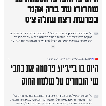
בלבד לאחר הגשת כתב האישום נגדה. התפתחות זו זכתה לסיקור נרחב
שחרורו של ברק אקנד
והפכה לנקודת הדיון המרכזית בכלי תקשורת רבים. לקראת הערב, דווח
בהרחבה גם על ניצחונו של סינר בגמר הטניס, לצד תוצאות ראשוניות
מבחירות לנשיאות בצ'ילה.
בפרשת רצח שולה צ'ט
כלי התקשורת הטורקיים התמקדו ב-16 בנובמבר בבירור דיווחים הנוגעים
⌨
למקרה רצח שולה צ'ט. כותרות הבוקר מביאנט הודיעו על שחרורו של
ברק אקנד, שהורשע בתיק. זה הוביל לדיון ציבורי משמעותי. עם זאת, עד
מוקדם אחר הצהריים, משרד המשפטים פרסם הצהרה המפריכה טענות
אלה, והבהיר כי אקנד היה בחופשה זמנית ולא שוחרר לצמיתות (מיליאט,
יני אקית, ביאנט, גרצ'ק גונדם). התובע הכללי של איסטנבול גם ציין
הרחבה של החקירה המתמשכת בפרשות הימורים בלתי חוקיים (הורייט,
•
•
•
•
סין
16.11.2025
יום ראשון
לפני 264 ימים
גרצ'ק גונדם). במקביל, חדשות בינלאומיות כללו דיווח של האו"ם על ירי
היום בו בייג'ינג פרסמה את כתבי
חיילים ישראלים לעבר כוחות שמירת שלום בלבנון (דיילי סבאח), ותגובה
חריפה של סין לפרובוקציות יפניות (איידנליק).
שי הנבחרים על שלטון החוק
כלי תקשורת ממלכתיים בסין המשיכו ב-16 בנובמבר בסיקור נרחב של
⌨
אירוח משחקי הלאום במטרופולין גואנגדונג-הונג קונג-מקאו, תוך הדגשת
האינטגרציה האזורית, נרטיב שחזר בימים קודמים. במקביל, הופיעו