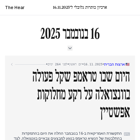
ארכיון כותרות גלובלי ל־16.11.2025
The Hear
16 בנובמבר 2025
•
•
•
•
ארצות הברית
16.11.2025
יום ראשון
לפני 264 ימים
היום שבו טראמפ שקל פעולה
בוונצואלה על רקע מחלוקות
אפשטיין
התקשורת האמריקאית ב-16 בנובמבר החלה את היום בהתמקדות
⌨
בהתלבטות של הנשיא טראמפ בנוגע למבצעים צבאיים בוונצואלה, לצד