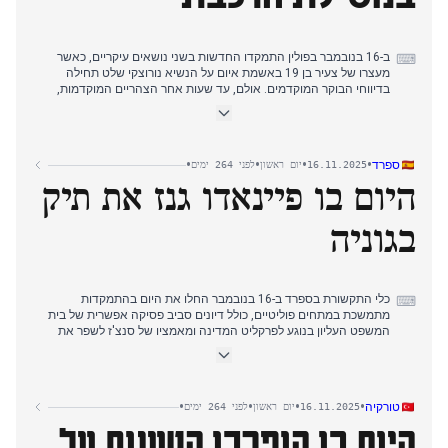
ב-16 בנובמבר בפולין התמקדו החדשות בשני נושאים עיקריים, כאשר
⌨
מעצרו של צעיר בן 19 באשמת איום על הנשיא נורוצקי שלט תחילה
בדיווחי הבוקר המוקדמים. אולם, עד שעות אחר הצהריים המוקדמות,
תשומת הלב התקשורתית עברה באופן משמעותי לשני סיפורים מרכזיים
נוספים. המכירה הפומבית השנויה במחלוקת בגרמניה של חפצים של
קורבנות פשעי הנאצים, ועל פי הדיווחים גם של חפצים מקטין, עוררה גינוי
רחב, כאשר התערבותו של שר החוץ סיקורסקי הובילה להסרה מהירה של
•
•
•
•
ספרד
16.11.2025
יום ראשון
לפני 264 ימים
כל הפריטים. במקביל, הופיעו דיווחים על מסילות רכבת פגועות במזוביה,
היום בו פיינאדו גנז את תיק
וראש הממשלה טוסק תיאר זאת מאוחר יותר כמעשה חבלה פוטנציאלי.
עניין זה הפך במהירות לדאגה מרכזית ודחופה, לצד ההשלכות
המתמשכות של המכירה הפומבית הגרמנית.
בגוניה
כלי התקשורת בספרד ב-16 בנובמבר החלו את היום בהתמקדות
⌨
מתמשכת במתחים פוליטיים, כולל דיונים סביב פסיקה אפשרית של בית
המשפט העליון בנוגע לפרקליט המדינה ומאמציו של סנצ'ז לשפר את
תדמיתו הציבורית בקרב צעירים.
מאוחר יותר, תשומת הלב עברה לגמר הטניס בין אלקארז לסינר, שנעצר
עקב תקרית רפואית ביציע, עם עדכונים שוטפים על התקדמות המשחק.
•
•
•
•
טורקיה
16.11.2025
יום ראשון
לפני 264 ימים
היום בו הופרכו הטענות על
אך הסיפור הדומיננטי של אחר הצהריים היה החלטת השופט לגנוז את
התיק נגד המזכירה הכללית של הנשיאות בפרשת בגוניה, אחד עשר יום