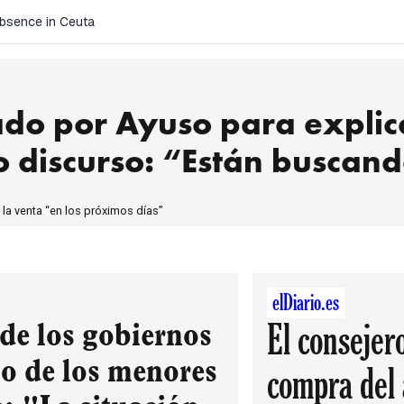
Absence in Ceuta
ado por Ayuso para explica
o discurso: “Están buscan
 la venta “en los próximos días”
elDiario.es
El consejer
 de los gobiernos
to de los menores
compra del 