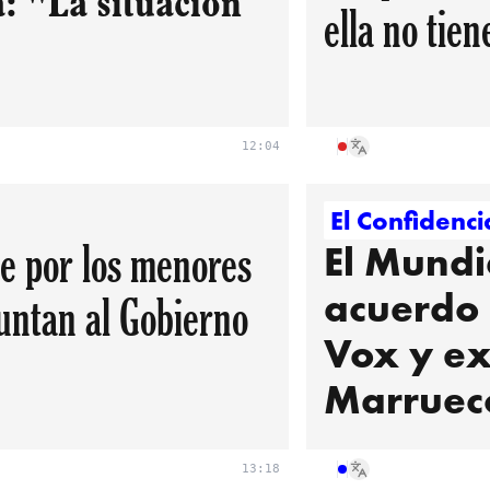
: "La situación
ella no tien
12:04
El Confidenci
ue por los menores
El Mundi
acuerdo
untan al Gobierno
Vox y ex
Marruec
13:18