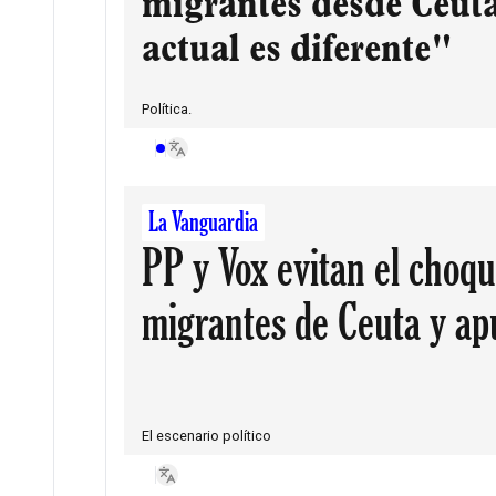
migrantes desde Ceuta
actual es diferente"
Política.
La Vanguardia
PP y Vox evitan el choq
migrantes de Ceuta y ap
The Archives
Israel
China
El escenario político
2026
Finland
France
08
07
06
(
Aug
)
(
Jul
)
(
Jun
)