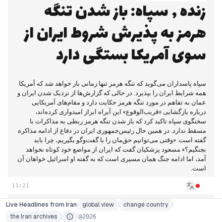
زنده , سپاه: باز شدن تنگه
هرمز به پذیرش شروط ایران از
سوی آمریکا بستگی دارد
سپاه پاسداران می‌گوید که تنگه هرمز تنها زمانی باز خواهد شد که آمریکا
همه شرایط ایران را بپذیرد. در حالی که گزارش‌ها از نزدیک شدن ایران و
عمان به تفاهم در مورد تنگه هرمز حکایت دارد و مقام‌های آمریکایی
درباره بازگشایی «قریب‌الوقوع» این آبراه ابراز امیدواری کرده‌اند،
سخنگوی سپاه تاکید کرد که باز شدن تنگه هرمز ربطی به مذاکرات با
The Archives
Israel
China
مسقط ندارد. در همین حال رئیس‌جمهوری ایران در دفاع از ادامه مذاکره
گفته است: «وقتی می‌توانیم حق‌مان را با گفت‌وگو بگیریم، چرا باید
2026
Finland
France
بجنگیم؟» مسعود پزشکیان گفت که ایران از مواضع خود کوتاه نخواهد
08
07
06
(
Aug
)
(
Jul
)
(
Jun
)
آمد، اما ادامه جنگ همان مسیری است که به گفته او اسرائیل خواهان آن
Germany
India
است.
05
04
03
(
May
)
(
Apr
)
(
Mar
)
Iran
Italy
02
01
11:21
(
Feb
)
(
Jan
)
Japan
Kenya
2025
Live Headlines from Iran
|
global view
|
change country
|
Live Headlines from Iran
خبرگزاری جمهوری اسلامی
global view
Live Iran
live global news
about
Contact
API
Legal
12
11
10
(
Dec
)
(
Nov
)
(
Oct
)
the Iran archives
|
|
@
2026
Lebanon
Netherlands