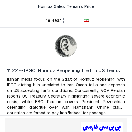
Hormuz Gates: Tehran's Price
The Hear
--
:
--
11:22
⇢
IRGC: Hormuz Reopening Tied to US Terms
Iranian media focus on the Strait of Hormuz reopening, with
IRGC stating it is unrelated to Iran-Oman talks and depends
on US accepting Iran's conditions. Concurrently, VOA Persian
reports US Treasury Secretary highlighting severe economic
crisis, while BBC Persian covers President Pezeshkian
defending dialogue over war. Hamshahri Online claims
countries are forced to pay Iran 'bribes' for passage.
بی‌بی‌سی فارسی