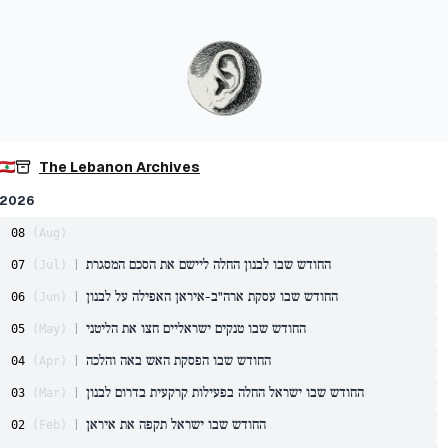
The Lebanon Archives
2026
08
(
Aug
)
החודש שבו לבנון החלה ליישם את הסכם המסגרת
|
07
(
Jul
)
החודש שבו עסקת ארה"ב-איראן האפילה על לבנון
|
06
(
Jun
)
החודש שבו טנקים ישראליים חצו את הליטני
|
05
(
May
)
החודש שבו הפסקת האש באה והלכה
|
04
(
Apr
)
החודש שבו ישראל החלה בפעילות קרקעית בדרום לבנון
|
03
(
Mar
)
החודש שבו ישראל תקפה את איראן
|
02
(
Feb
)