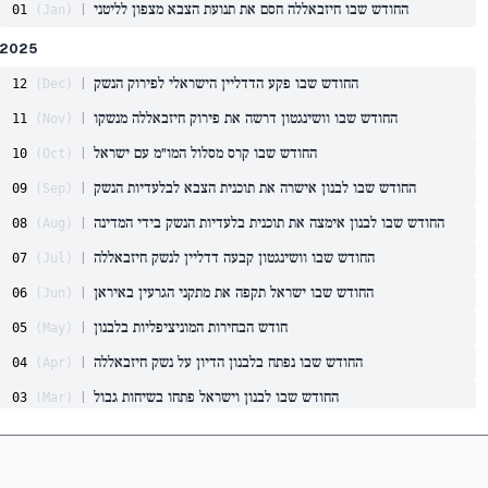
החודש שבו חיזבאללה חסם את תנועת הצבא מצפון לליטני
|
01
(
Jan
)
2025
החודש שבו פקע הדדליין הישראלי לפירוק הנשק
|
12
(
Dec
)
החודש שבו וושינגטון דרשה את פירוק חיזבאללה מנשקו
|
11
(
Nov
)
החודש שבו קרס מסלול המו"מ עם ישראל
|
10
(
Oct
)
החודש שבו לבנון אישרה את תוכנית הצבא לבלעדיות הנשק
|
09
(
Sep
)
החודש שבו לבנון אימצה את תוכנית בלעדיות הנשק בידי המדינה
|
08
(
Aug
)
החודש שבו וושינגטון קבעה דדליין לנשק חיזבאללה
|
07
(
Jul
)
החודש שבו ישראל תקפה את מתקני הגרעין באיראן
|
06
(
Jun
)
חודש הבחירות המוניציפליות בלבנון
|
05
(
May
)
החודש שבו נפתח בלבנון הדיון על נשק חיזבאללה
|
04
(
Apr
)
החודש שבו לבנון וישראל פתחו בשיחות גבול
|
03
(
Mar
)
Israel
China
החודש שבו ביירות קברה את נסראללה
|
02
(
Feb
)
Finland
France
החודש שבו ג'וזף עאון נבחר לנשיא
|
01
(
Jan
)