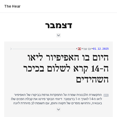
The Hear
דצמבר
•
•
•
יום שני
01.12.2025
היום בו האפיפיור ליאו
ה-14 קרא לשלום בכיכר
השהידים
התקשורת הלבנונית שמרה על התמקדות גורפת בביקורו של האפיפיור
⌨
ליאו ה-14 לאורך ה-1 בדצמבר. דיווחי הבוקר פירטו את קבלת הפנים שלו
בענאיה, והדגישו מסרים של תקווה וחוסן, עם תשומת לב מיוחדת ליונה
לבנה שליוותה אותו. עד שעות הצהריים המוקדמות, הנרטיב עבר
למעורבותו בכיכר השהידים, שם קרא לשלום, דיאלוג והתגברות על
אלימות, תוך ציון ביטויים של 'דאגה ותסכול'. במקביל, נמשכו הדיונים