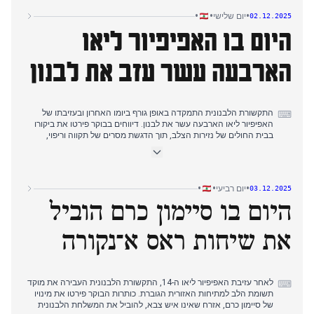
סביב המחלוקת על היעדרותו של סמיר ג'עג'ע מקבלת הפנים
•
•
•
יום שלישי
02.12.2025
האפיפיורית, נושא שעלה ב-30 בנובמבר. בערב, האפיפיור פנה לצעירים
היום בו האפיפיור ליאו
בבקרקי, והדגיש את ההזדמנות ההיסטורית שלהם לשנות את העתיד
באמצעות אהבה ודיאלוג. בנפרד, דיווחים על מבצע ישראלי פוטנציאלי
נגד חזבאללה המשיכו להסתובב, נושא שהיה חוזר מאז 28 בנובמבר.
הארבעה עשר עזב את לבנון
התקשורת הלבנונית התמקדה באופן גורף ביומו האחרון ובעזיבתו של
⌨
האפיפיור ליאו הארבעה עשר את לבנון. דיווחים בבוקר פירטו את ביקורו
בבית החולים של נזירות הצלב, תוך הדגשת מסרים של תקווה וריפוי,
ולאחר מכן ביקור רגשי באנדרטת נמל ביירות, שם נשא תפילה שקטה
לזכר קורבנות הפיצוץ. עד שעות הצהריים המוקדמות, הדגישו כלי
התקשורת את עריכת המיסה האלוהית על טיילת ביירות, שבה דחק
בלבנון להיות "סימן של שלום" וקרא לקהילה הבינלאומית לתמוך בה.
•
•
•
יום רביעי
03.12.2025
דברי הפרידה שלו בשדה התעופה של ביירות הדגישו כי "לבנון היא יותר
היום בו סיימון כרם הוביל
ממדינה; היא מסר", לצד תפילות לשלום בדרום. במקביל, דווח על כך
שהאפיפיור פנה לחזבאללה, ודחק בו לדיאלוג ולפירוק מנשק. על רקע
ביקור האפיפיור, המשיכו להתפשט חששות מהסלמה ישראלית אפשרית
את שיחות ראס א־נקורה
וממלחמה רב-חזיתית הכוללת את לבנון.
לאחר עזיבת האפיפיור ליאו ה-14, התקשורת הלבנונית העבירה את מוקד
⌨
תשומת הלב למתיחות האזורית הגוברת. כותרות הבוקר פירטו את מינויו
של סיימון כרם, אזרח שאינו איש צבא, להוביל את המשלחת הלבנונית