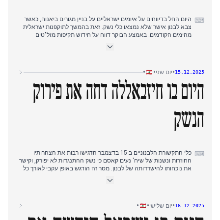
היום החל בדיווחים על איומים ישראליים על בניין מגורים ביאנוח, כאשר
⌨
צבא לבנון אישר שלא נמצאו כלי נשק. זאת בהמשך לתוקפנות ישראלית
מהימים הקודמים. באמצע הבוקר דווח על חידוש תקיפות מזל"טים
ישראליים בדרום לבנון, שכוונו לאופנוע וציוד חפירה, וכתוצאה מכך נפגעו,
כולל חבר מועצה עירונית. השייח' נעים קאסם חזר והדגיש את עמדת
חיזבאללה נגד פירוק נשק ההתנגדות. במקביל, תשומת לב ניכרת עברה
לפיגוע בסידני, עם דיווחים ראשוניים על תקיפה בפסטיבל יהודי. מאוחר
•
•
•
יום שני
15.12.2025
יותר באותו יום, אוסטרליה האשימה את איראן במעורבות וגירשה את
שגרירה, בעוד התקשורת הלבנונית הדגישה את מעורבותו לכאורה של
היום בו חיזבאללה דחה את פירוק
מבצע לבנוני שני, חאלד נאבולסי, מה שהעלה חששות מהסלמה
במתיחות הדיפלומטית.
הנשק
כלי התקשורת הלבנוניים ב-15 בדצמבר הדגישו רבות את הצהרותיו
⌨
החוזרות ונשנות של שיח' נעים קאסם כי נשק ההתנגדות לא יפורק, וקישר
את נוכחותו להישרדותה של לבנון. מסר זה הודגש באופן עקבי לאורך כל
היום, תוך שהוא מהדהד נושאים מימים קודמים בנוגע לעמדת
חיזבאללה.
בהמשך הבוקר וגם אחר הצהריים, עבר המיקוד למשלחת דיפלומטית
•
•
•
יום שלישי
16.12.2025
וצבאית מערבית שבדקה את יישום החלטה 1701 מדרום לנהר הליטני,
בעקבות התערבותו האחרונה של הצבא ביאנוח. סיור זה, שכלל שגרירים