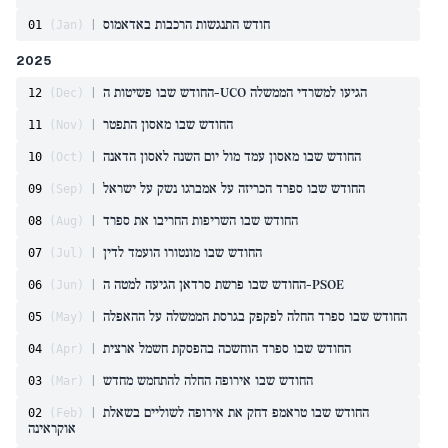
חודש התנגשות הרכבות באדאמוס
|
01
(
Jan
)
2025
החודש שבו פשיטות ה-UCO הגיעו למשרדי הממשלה
|
12
(
Dec
)
החודש שבו מאסון התפטר
|
11
(
Nov
)
החודש שבו מאסון עמד מול יום השנה לאסון הדאנה
|
10
(
Oct
)
החודש שבו ספרד הכריזה על אמברגו נשק על ישראל
|
09
(
Sep
)
החודש שבו השריפות החריבו את ספרד
|
08
(
Aug
)
החודש שבו מונטורו הועמד לדין
|
07
(
Jul
)
החודש שבו פרשת סרדאן הגיעה למטה ה-PSOE
|
06
(
Jun
)
החודש שבו ספרד החלה לפקפק בגרסת הממשלה על ההאפלה
|
05
(
May
)
החודש שבו ספרד הוחשכה בהפסקת חשמל ארצית
|
04
(
Apr
)
החודש שבו אירופה החלה להתחמש מחדש
|
03
(
Mar
)
החודש שבו טראמפ דחק את אירופה לשוליים בשאלת
|
02
(
Feb
)
אוקראינה