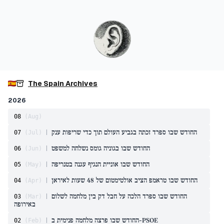
The Spain Archives
2026
08
(
Aug
)
החודש שבו ספרד זכתה בגביע העולם תוך כדי שריפות ענק
|
07
(
Jul
)
החודש שבו בגוניה גומס נשלחה למשפט
|
06
(
Jun
)
החודש שבו אוניית הנגיף עגנה בטנריפה
|
05
(
May
)
החודש שבו טראמפ הציב אולטימטום של 48 שעות לאיראן
|
04
(
Apr
)
החודש שבו ספרד הלכה על חבל דק בין מלחמה לשלום
|
03
(
Mar
)
באירופה
החודש שבו פרצה מלחמה פנימית ב-PSOE
|
02
(
Feb
)