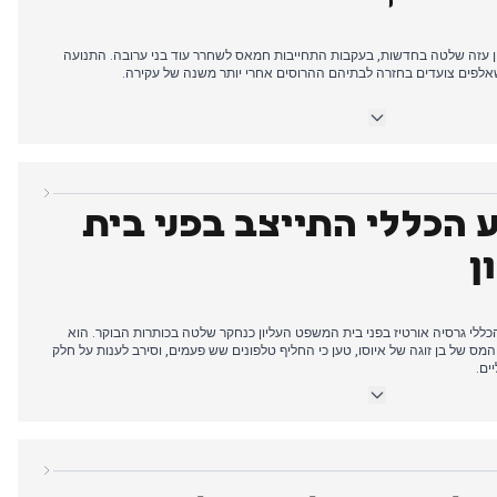
ן עזה שלטה בחדשות, בעקבות התחייבות חמאס לשחרר עוד בני ערובה. התנועה
לפים צועדים בחזרה לבתיהם ההרוסים אחרי יותר משנה של עקירה.
מר אזרחי ברפיח בעודה ממשיכה להיאבק עם כישלון צו האומניבוס. מונקלואה
ל את החקיקה, ודחפה במקום זאת לאישורה כחבילה שלמה.
אחר הצהריים, קטלוניה הכריזה על קנסות דיור חמורים עד 900,000 אירו, בעוד הממשלה התכוננה להאיץ את קיצור
שעות העבודה. הסיקור הערב עבר להשפעת חברת הבינה המלאכותית הסינית DeepSeek על השוק, שגרמה לירידות
משמעותיות במניות הטכנולוגיה. יום השנה ה-80 לשחרור אושוויץ זכה לסיקור מתמשך, כשניצולים מזהירים מפני עליית
 הכללי התייצב בפני בית
ן
לי גרסיה אורטיז בפני בית המשפט העליון כנחקר שלטה בכותרות הבוקר. הוא
המס של בן זוגה של איוסו, טען כי החליף טלפונים שש פעמים, וסירב לענות על חלק
ים.
ים המוקדמים, מפלגת PP הודיעה על תמיכה בצו המגן החברתי בעקבות לחץ ממנהיגים אזוריים, המסמן שינוי
בוע שעבר. משרד העבודה השיג הסכמה עם האיגודים להעלאת שכר המינימום
בערב עבר הסיקור למשחקי ליגת האלופות, כשברצלונה סיימה בתיקו 2-2 מול אטלנטה והסתפקה במקום השני, בעוד
יד השיגה ניצחון 3-0. אוניברסיטת ולנסיה פרסמה מיפוי מפורט של נזקי הסערה האחרונה באזור ולנסיה,