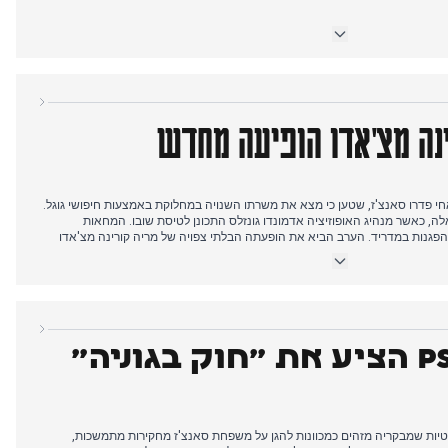
ה אורטיז התגבר כשחוקרים ביקשו לשחזר הודעות שנמחקו ורשומות שיחות.
ו מחלוקת, עם דיונים על הזמנת המלך בדימוס וקריאות אינטלקטואלים לחרם.
נים חשפו שספרד הכפילה פי ארבע אשרות תושבות למיליונרים רוסים מאז מלחמת
אוקראינה. השפעת הימין הקיצוני גדלה, כש-Vox מגיע לשישית מתמיכת הבוחרים בעוד מותו של לה פן בצרפת הוביל
ינה מצ'אדו הופיעה מחדש
נלנד ותעלת פנמה הדהדו שאיפות טריטוריאליות קודמות, בעוד הצטרפות אינדונזיה
י פדרו סאנצ'ז, שטען כי מצא את משרתו השנויה במחלוקת באמצעות חיפושי גוגל.
ה, כאשר מנהיג האופוזיציה אדמונדו גונזלס התכונן לטיסת שובו. המחאות
הפגנות במדריד. הערב הביא את הופעתה הבלתי צפויה של מריה קורינה מצ'אדו
 ושחרורה ברצף אירועים מבולבל.
מצב השריפות בלוס אנג'לס החמיר עם התפרצות שריפה חמישית בהוליווד, כשמספר המפונים הגיע ל-180,000. משא
ומתן ממשלתי נמשך בנוגע לכרטיס התחבורה המשולב הארצי ל-2026 והגדלת תקציב קטלוניה תמורת תמיכת חונטס
מות משפטיות שמבקריה מזהים כמכוונות להגן על משפחת סאנצ'ז מחקירות מתמשכות,