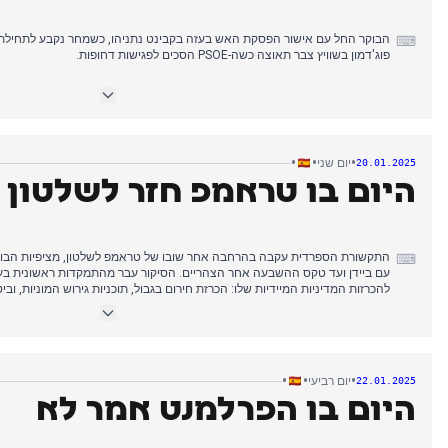
הבוקר החל עם אישור הפסקת האש בעזה בקבינט נתניהו, כשמחר נקבע לתחילת
⌨
פוג'דמון בשוויץ צבר תאוצה כשה-PSOE הסכים לפגישות דחופות.
התפתחו במהלך היום למספר סופי של שתי נשים בנות 18 במצב קשה ושמונה פצועים קל.
אחר הצהריים התרחשה טלטלה תאגידית היסטורית כאשר דירקטוריון טלפוניקה א
לנשיא, ב
•
•
•
יום שני
20.01.2025
שינוי משמעותי בנוף התקשורת הספרדי, במיוחד לאור התוכניות המקבילות לרכיש
היום בו טראמפ חזר לשלטון
התקשורת הספרדית עקבה בהרחבה אחר שובו של טראמפ לשלטון, מציפיות הבוק
⌨
להכרזות המדיניות המיידיות שלו: הכרזת חירום בגבול, תוכניות גירוש המוניות, ובי
הקשר הפסקת האש בעזה מהימים הקודמים נשאר נוכח דרך דיווחים על המשך הא
בני הערובה הנותרים בידי חמאס. במישור המקומי, השלכות החלפת ההנהגה בט
האופוזיציה פייחו מבקר את התערבות הממשלה בחברות ציבוריות. החקירה נגד ג
המשפט העליון ביקש גישה להודעות הוואטסאפ ונתוני גוגל שלו, בעוד שנחשפו גי
•
•
•
יום רביעי
22.01.2025
במהלך המשבר הקטלוני ב-2017.
היום בו הפרלמנט אמר לא