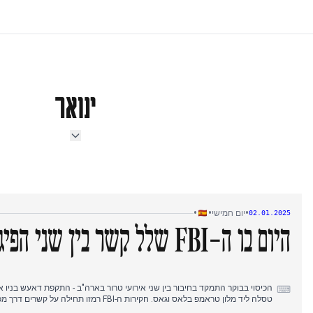
ינואר
•
•
•
יום חמישי
02.01.2025
היום בו ה-FBI שלל קשר בין שני הפיגועים
⌨
טסלה ליד מלון טראמפ בלאס וגאס. חקירות ה-FBI רמזו תחילה על קשרים דרך מכוניות שכורות וקשרים לבסיס צבאי.