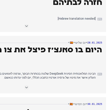
חזרה לבתיהם
[Hebrew translation needed]
⌨
•
•
•
יום שלישי
28.01.2025
היום בו סאנצ'ז פיצל את צו 
הבינה המלאכותית הסינית DeepSeek שלטה בכותרות הבוקר, ו
⌨
העליון אישר את מינויו של גרסיה אורטיז כתובע הכללי, יום לפני עדותו כנאשם.
בצהריים, תשומת הלב עברה למשא ומת
מצד Junts, סאנצ'ז הסכים לפצל את הצו ולדון בהצבעת אמון, והבטיח תמי
חברתיים. הממשלה דחתה את ישיבת השרים כדי לסיים את המשא ומתן.
•
•
•
יום חמישי
30.01.2025
הנציבות האירופית הגיבה להשפעת DeepSeek על השוק
מלאכותית.