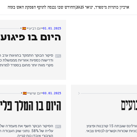
ארכיון כותרות מ־ספרד, ינואר 2025
|
החודש שבו נכנסה לתוקף הפסקת האש בעזה
•
•
•
יום רביעי
01.01.2025
היום בו פיגוע
סיקור הבוקר התמקד בחגיגות ערב 
⌨
ודרישות כספיות אזוריות מממשלת סנ
מקרי מוות יותר מחום בספרד למרות
בצהריים, הסיקור עבר לאירוע רב נפ
פיגוע טרור כשחקירות ה-FBI חשפו דגל דאעש ברכב המפגע. מניין ההרוגים עלה מ-10 ל-15 עד הערב, עם 35 פצועים.
ברקע, אוקראינה הפסיקה מעבר גז רוס
•
•
•
יום שישי
03.01.2025
שנגן אחרי המתנה של עשור. המיקוד ה
היום בו המלך פל
הכיסוי בבוקר התמקד בחיבור בין שני אירועי טרור בארה"ב - התקפת דאעש בניו אורלינס שגבתה 15 קורבנות ופיצוץ
⌨
הציבורי איבדו כוח קנייה.