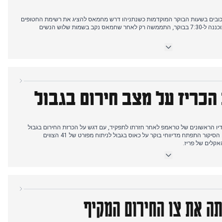
ובים בשעות הבוקר המוקדמות כשנתניהו דרש מחמאס להציג את רשימת החטופים
לפני הפסקת הפעולות. ההפוגה, שתוכננה ל-7:30 בבוקר, התממשה רק לאחר שחמאס נקב בשמות שלוש הנשים
ונן ודורון שטיינברכר חצו לישראל בתיאום הצלב האדום, בשחרור החטופים המוצלח
התערבות הממשלה במנהיגות תאגידית, עם ההחלפה הפתאומית של נשיא טלפוניקה
פאלט במורטרה באמצעות השפעת SEPI. תעשיית הקולנוע הקטלונית חגגה כש'אל 47' שלט בפרסי גאודי עם שמונה
הכריז על מצב חירום בגבול
נוגע לבעיות בבניית הדיאגונל החדשה בברצלונה.
 הראשונים של טראמפ לאחר חזרתו לתפקיד, עם דגש על הכרזת החירום בגבול
והחנינות ההמוניות לפורעי הקפיטול. הסיקור התפתח מדיווחי בוקר על כאוס בגבול לניתוח מפורט של 41 הצווים
אקלים של פריז.
לתגובה הדיפלומטית של ספרד לאחר שטראמפ כלל בטעות את ספרד בין מדינות
ו את תפקידה של ספרד כמנוע כלכלי באיחוד האירופי. ממשל פון דר ליין קרא
חרות גיאו-אסטרטגית".
 על תכניות להחזיר את מטהו לקטלוניה לאחר שבע שנים, על רקע הצעת הרכש
חתה את צו החירום המקיף
המתמשכת של BBVA. משבר הבצורת באמפורדה החריף עם 22 רשויות מקומיות נוספות שנכנסו למצב חירום. הצעות
עלו כתגובה למתיחות המוסדית המתמשכת.