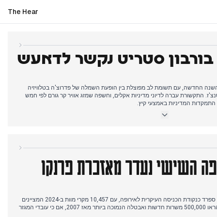
The Hear
 בורבון סטריט נקשר לדאעש
השנה החדשה, עם תשומת לב מפוצלת בין הופעת השמלה של פדרוצ'ה בטלוויזיה
צ'ז. התקשורת עברה לדיוני מדיניות אקלים, וחשפה שמזג אוויר קר גורם לפי חמש
 התמקדות המדיניות באמצעי קיץ.
געים שהתפתח בניו אורלינס. דיווחים ראשוניים על תאונת רכב התפתחו לאישור של
י, המסמן את סוף עידן הגז הרוסי הזול לאירופה, בעוד רומניה ובולגריה נכנסו לאזור
מקומי נשאר בהעלאות שכר מינימום והתאמות פנסיה ל-2025.
יפה השישי נעדר מאזכרת פרנקו
הסיקור הבוקר חשף את מעמדה של ספרד כנקודת הכניסה העיקרית לאירופה, עם 10,457 מקרי מוות ב-2024 המציינים
עלייה של 58%. נתוני שוק העבודה הראו 500,000 משרות חדשות ואבטלה הנמוכה ביותר מאז 2007, אם כי עובדי המגזר