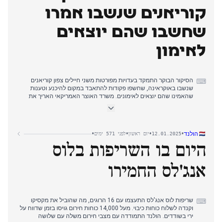
המתח הדיפלומטי עם טהרן, במקביל לשובה של צ'צ'יליה סאלה. עד
קוריאנים שנשבו אמרו
הערב, עבדיני כבר נחת בטהרן, כשהתקשורת האיראנית משבחת את
הפתרון הדיפלומטי.
שחשבו שהם יוצאים
טענות אוקראיניות על לכידת חיילים צפון קוריאנים באזור קורסק זכו
לסיקור נרחב, כשאחד החיילים דיווח שהאמין שהוא משתתף רק
לאימון
באימונים.
הסיקור הבוקר התמקד בעדויות מפורטות משני חיילים צפון קוריאנים
⌨
שנשבו באוקראינה, שחשפו פקודות להתאבד במקום להיכנע וטענות
שהאמינו שהם יוצאים לאימונים. משרד האוצר האמריקאי האריך את
המועד האחרון להחלטת ניפון סטיל בעניין רכישת יו.אס. סטיל עד ה-18
ביוני, המצביע על מורכבות דיפלומטית מתמשכת.
קיוטו זכתה בתואר האקידן הנשי הלאומי ה-19 שלה, בעוד שחדשות
•
•
•
•
הולנד
12.01.2025
יום ראשון
לפני 571 ימים
ההכנות להשבעת טראמפ שלטו בסיקור הדיפלומטי, כששר החוץ איוואיה
היום בו השריפות בלוס
מאשר השתתפות. מספר ההרוגים בשריפת הענק בלוס אנג'לס הגיע
ל-16, כאשר 22 נעצרו בגין הפרת צווי פינוי.
אנג'לס החמירו
הסיקור הערב עבר להכנות ליום הבגירים, עם תשומת לב מיוחדת לאזורי
רעידת האדמה בנוטו המקיימים טקסים מעוכבים. דפוסי הצריכה של דור
Z זכו לתשומת לב, עם דיווחים על הוצאות בידור חודשיות המגיעות
ל-200,000 ין לאדם, בעיקר על תמיכה באידולים.
שריפות לוס אנג'לס התעצמו עם 16 הרוגים, מה שהוביל את מקסיקו
⌨
וקנדה לשלוח כוחות כיבוי. מעל 14,000 כוחות חירום גויסו בזמן שדווח על
ירי בשודדים. הולנד התמודדה עם מצבי חירום משלה עם שלושה