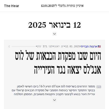
ארכיון כותרות גלובלי ל־12.01.2025
The Hear
12 בינואר 2025
•
•
•
•
ארצות הברית
12.01.2025
יום ראשון
לפני 571 ימים
היום שבו מפקדת הכבאות של לוס
אנג'לס יצאה נגד העירייה
מספר ההרוגים בשריפות לוס אנג'לס הגיע ל-16 ביום השישי לאסון.
⌨
בבוקר התמקד הסיקור בעימות הפומבי של מפקדת הכבאים קראולי עם
עיריית העיר בנוגע לקיצוצי תקציב והקצאת משאבים, המסמן הסלמה
משמעותית בתגובה הפוליטית למשבר.
בצהריים, המושל ניוסום הזמין את הנשיא הנבחר טראמפ לסייר בנזק תוך