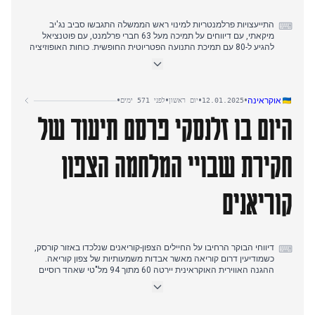
הודיע על תוכניות לבידוד סוחרי סמים בכירים במתקן ביטחוני מיוחד עד
הקיץ.
התייעצויות פרלמנטריות למינוי ראש הממשלה התגבשו סביב נג'יב
⌨
מיקאתי, עם דיווחים על תמיכה מעל 63 חברי פרלמנט, עם פוטנציאל
להגיע ל-80 עם תמיכת התנועה הפטריוטית החופשית. כוחות האופוזיציה
התאחדו מאחורי פואד מחזומי, בעוד איברהים מנימנה פרש לטובת נוואף
סלאם.
ועידת ריאד בנושא סוריה שלטה בחדשות הדיפלומטיות, כששר החוץ
•
•
•
•
אוקראינה
12.01.2025
יום ראשון
לפני 571 ימים
הסעודי קורא להסרת הסנקציות. סיוע הומניטרי מאיחוד האמירויות הגיע
היום בו זלנסקי פרסם תיעוד של
לנמל ביירות.
פעולות צה"ל נמשכו בדרום, עם נסיגה מא-דהירה תוך שמירת נוכחות
בשוליה. בערב אירעה הסלמה עם ארבע תקיפות אוויריות בין דיר
חקירת שבויי המלחמה הצפון
א-זהראני לחומיין אל-פוקא, ואחריהן תקיפות ליד ג'נתא בעמק הבקעה.
קוריאנים
דיווחי הבוקר הרחיבו על החיילים הצפון-קוריאנים שנלכדו באזור קורסק,
⌨
כשמודיעין דרום קוריאה מאשר אבדות משמעותיות של צפון קוריאה.
ההגנה האווירית האוקראינית יירטה 60 מתוך 94 מל"טי שאהד רוסיים
בהתקפות הלילה. עד הצהריים, דווח כי כוחות רוסיים מתקדמים עד 7
ק"מ מגבולות מחוז דנייפרופטרובסק.