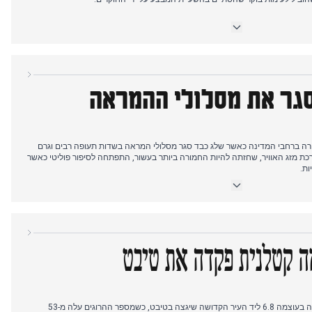
משבר מזג האוויר בבריטניה החריף עם אזהרות כתומות שחזו עד 40 ס"מ שלג וטמפרטורות של מינוס 7.4 מעלות. קופות
ולהצטייד במצרכים חיוניים. תינוק בן שבעה חודשים נהרג בתאונה הקשורה לקרח,
חקירת הפיגוע בניו אורלינס השתנתה כאשר ה-FBI הכריז שהחשוד פעל לבדו, בסתירה להשערות היום הקודם לגבי
קשרים לפיצוץ הסייברטראק בלאס וגאס. הערב הביא חדשות ספורט היסטוריות כאשר לוק ליטלר בן ה-17 זכה באליפות
סגר את מסלולי ההמראה
 של 500,000 ליש"ט.
רה ברחבי המדינה כאשר שלג כבד סגר מסלולי המראה בשדות תעופה רבים וגרם
כת מזג האוויר, שחזתה להיות החמורה ביותר בעשור, התפתחה לסיפור פוליטי כאשר
ות.
באזור קורסק שברוסיה, בעוד חמאס שחרר סרטון חדש של בת הערובה לירי אלבג,
לתי צפויה כאשר אילון מאסק קרא פומבית להדחתו של נייג'ל פאראג' מהנהגת
ה קטלנית פקדה את טיבט
ר, עם אזהרות חדשות על אוויר ארקטי מתקרב ואלפים ללא חשמל, בעוד דווח על
הבוקר הביא חדשות על רעידת אדמה בעוצמה 6.8 ליד העיר הקדושה שיגצה בטיבט, כשמספר ההרוגים עלה מ-53