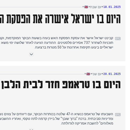
מותו של השחקן פול דנן בגיל 46, שעות לפני הופעה מתוכננת בבית
•
•
•
יום שבת
18.01.2025
הצהריים. בערב, שר הביטחון הלאומי של ישראל איים להתפטר בשל תנאי הפסק
היום בו ישראל אישרה את הפסקת ה
⌨
תוכניות לשחרור 737 אסירים פלסטינים. ההודעה הגיעה לאחר שלושה ימי
ישראליים ביצעו תקיפות אחרונות על 50 מטרות ברצועה.
בנאומו בערב, נתניהו הציב תנאים חדשים, דורש מחמאס רשימת חטופים לפני י
זמניות ההסדר וציין תמיכה מביידן וטראמפ להמשך אפשרי של המבצע.
•
•
•
יום שני
20.01.2025
על חולים על אלונקות. היום הסתיים באי-ודאות לגבי יישום הפסקת האש, כשיש
היום בו טראמפ חזר לבית הלבן
לתגובת חמאס בנוגע לזהות החטופים.
השבעתו של טראמפ כנשיא ה-47 שלטה בכותרות הבוקר, עם דיווחים 
⌨
ומדיניות סביבתית. ברכת "ברוך שובך" של ביידן קדמה לתה טקסי, ואחריו ההשב
מאלוהים" להשבת אמריקה לגדולתה.