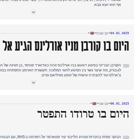
אף הוא יוצא צבא.
אחר הצהריים, ה-FBI שינה כיוון והכריז כי ג'באר פעל לבדו, תוך המעטה ב
משכורתו של ג'באר בדלויט והמרת דתו לאידיאולוגיית דאעש. השינוי בנרטיב סימ
מתקפות מתואמות.
•
•
•
יום שבת
04.01.2025
היום בו קורבן מניו אורלינס הגיע אל
תקיפת אביה של שרה שריף בכלא בלמארש, בעוד רחוב בורבון נפתח מחדש תחת
הקורבן הבריטי בפיגוע דאעש בניו אורלינס זוהה כאדוארד פטיפר, בן חורגה של ה
⌨
לג-בורק, מה שיצר גשר בין הפיגוע לחוגי המלוכה. תקשורת הארמון התפתחה במ
צ'ארלס ועד להצהרה אישית של זעזוע מוויליאם וקייט.
מתחת לאפס. שדה התעופה בריסטול השעה טיסות בערב, בעוד התרחשו מספר תאונ
תיק דמי השתיקה של טראמפ הסתיים כשהשופט שלל עונש מאסר אך קבע תאריך ל
•
•
•
יום שני
06.01.2025
היום בו טרודו התפטר
משלוח נשק בשווי 8 מיליארד דולר לישראל.
⌨