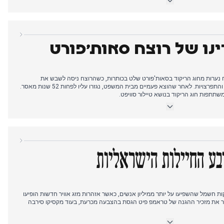
ף שהתוקף הודה בנשיאת סכינים עשר פעמים לפני הרצח, עם ראיות לרכישה קלה
פומבי את מדיניות טראמפ כלפי מהגרים והקהילה הגאה, דבר שעורר מורת רוח
פשר פשיטות הגירה בכנסיות ובתי ספר, בעוד מדינות דמוקרטיות מתכוננות
דינו של רוצח סאות'פורט
אזרחות מכוח לידה.
ח נערות מחוג הריקוד בסאות'פורט שלט בכותרות, כשהרוצח ניסה לשבש את
ההליכים באמצעות תביעות רפואיות והתפרצויות. לאחר שהוצא פעמיים מבית המשפט, נגזרו עליו לפחות 52 שנות מאסר.
תתפות חוג הריקוד בנושא טיילור סוויפט.
עתו יצר מספר קווי סיפור, כשביטל את החששות מאבטחת טיקטוק, הגן על
ות קלות," ואיים על פוטין בסנקציות בנוגע לאוקראינה. רוסיה איתתה על פתיחות לדיאלוג
ה חסרת תקדים, מה שהוביל להתראות אדומות נדירות וסגירת בתי ספר. דו"ח חסוי
י לונדון חסר מעמד חוקי, בעוד הלייבור רמז על תוכניות לריכוך חוקי המס על
בע החיילות הישראליות
יונרים.
ת חשמל שהשפיעו על יותר ממיליון אנשים, כאשר אזהרות מזג אוויר חדשות הופיעו
 את מזכיר ההגנה של טראמפ פיט הגסת בהצבעה מכרעת, בעוד מקסיקו סירבה