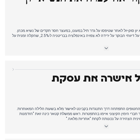
יון סוק-יול לאחר שטיפסו על גדר תיל במעונו, במעצר חסר תקדים של נשיא מכהן.
המבצע הדרמטי לפנות בוקר האפיל על דיווחי הבוקר על ירידה לא צפויה באינפלציה בבריטניה ל-2.5%, שהקלה זמנית על
בצהריים, מותה של לינדה נולן בגיל 65 שלט בכותרות, בעוד חמאס וישראל התקרבו להסכם הפסקת אש. דיווחים
תקלו בהכחשת נתניהו, ויצרו שעות של אי-ודאות.
בערב הגיע אישור להסכם הפסקת אש מקיף שיחל ב-19 בינואר, כשתיווך קטר מבטיח שחרור בני ערובה ונסיגה צבאית.
דה בהגנת סטארמר על ריבס על רקע לחץ בסקרים ומחלוקת גוברת על תוכנית
ל אישרה את עסקת
 החטופים התפתחה דרך התנגדות בקבינט לאישור מלא בשעות הלילה המאוחרות.
חברי הימין הקיצוני איימו בהתפטרות. ראש ממשלת קטאר כינה זאת "הזדמנות
נית הצהירה על נכונותה לקחת "אחריות מלאה."
מדה למבחן כאשר רייצ'ל ריבס הגנה על מדיניות המס לנוכח דיווחים על תכניות
 עם דיווחים על המתנות של 12 שעות ללא מים.