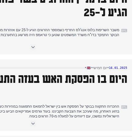
הגיע ל-25
משבר השריפות בלוס אנג'לס החרי
⌨
הבוקר התמקד בדו"ח משרד המשפטים שטען כי טראמפ היה מורשע בהתערבות בבחיר
טלטלות בשווקים שלטו בכיסוי של אמצע היום כשהקנצלרית רייצ'ל ריבס התמודד
יציבות כלכלית. הנרטיב השתנה כשהנסיכה קייט ערכה את ביקורה הסולו הראשון 
שהיא בהפוגה.
הערב הביא את התפטרותה של שרת האוצר טוליפ סידיק על רקע האשמות שחית
•
•
•
יום חמישי
16.01.2025
בנגלדש. שיחות הפסקת האש בעזה הגיעו למה שקטאר כינתה "הנקודה הקרובה 
היום בו הפסקת האש בעזה התע
התנאים. דווח כי מדינות אירופיות נוספות שוקלות הגבלות בסגנון ספרד על בתי נו
ההכרזה התקווה בבוקר על הפסקת אש בין ישראל לחמאס התפוגגה במהירות כ
⌨
ברגע האחרון, מה שעיכב את הצבעת הקבינט. בעוד גורמים אמריקאים הביעו ביטחו
הישראליות נמשכו, עם דיווחים על למעלה מ-70 הרוגים בעזה.
תשומת הלב המקומית התמקדה בצמיח
סטארמר באוקראינה לחתימת "שותפות 100 שנה," כטב"מים רוסיים תקפו את קייב.