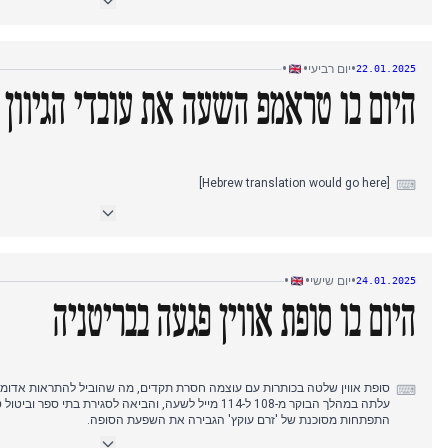
במקביל, תיק רציחות מחול סאות'פורט קיבל תפנית כשאקסל רודקובנה הודה באשמ
גדול יותר בבית ספר וייצור רעל ריצין. התקשורת חשפה שלוש הזדמנויות שהוחמצו 
הביטחון.
•
•
•
יום רביעי
22.01.2025
הפסקת האש בעזה נכנסה ליומה השני עם שחרור אסירים פלסטינים ותמונות קש
החטופה הבריטית-ישראלית אמילי דמארי 
היום בו טראמפ השעה את עובדי הגיוון 
מפיגועי 7 באוקטובר.
בערב, סגירת אפליקציית הכניסה בגבול סימנה את פעולתו הראשונה של טראמפ 
[Hebrew translation would go here]
⌨
•
•
•
יום שישי
24.01.2025
היום בו סופת אווין פגעה בבריטניה
סופת אווין שלטה בכותרות עם עוצמה חסרת תקדים, מה שהוביל להתראות אדומות
⌨
עלתה במהלך הבוקר מ-108 ל-114 מייל לשעה, והביאה לסגירת בתי
התפתחות מסוכנת של 'זרם עוקץ' הגבירה את השפעת הסופה.