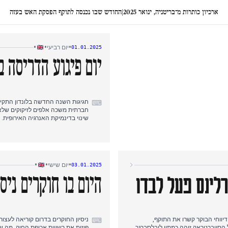
ארכיון כותרות מ־בריטניה, ינואר 2025
|
החודש שבו נכנסה לתוקף הפסקת האש בעזה
•
•
•
יום רביעי
01.01.2025
יום פיגוע הדריסה ב
חגיגות השנה החדשה בלונדון התקיימ
⌨
חברתית משכה אלפים לזיקוקים שלא 
שינוי בדינמיקת האנרגיה האירופית.
כווטרן צבא ארה"ב שמסוד דין ג'בר.
•
•
•
יום שישי
03.01.2025
היום הסתיים בפיגוע רכב שני במל
הרשויות החלו לחקור קשרים בין הפי
היום בו חוקרים ניס
או זיקוקים כגורם.
ת ה-FBI בפיגוע בניו אורלינס שלטה בכותרות, כשמספר ההרוגים הגיע ל-15. דיווחי הבוקר קשרו את התוקף,
ניסיון החוקרים בדרום קוריאה לעצור
⌨
הסייברטראק זוהה כמתיו ליבלסברגר,
פיזית את רשויות אכיפת החוק, מה ש