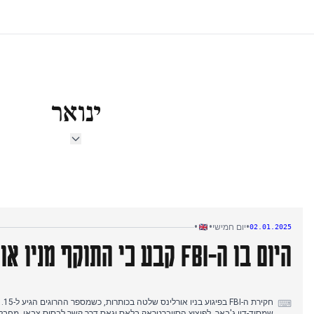
ינואר
•
•
•
יום חמישי
02.01.2025
היום בו ה-FBI קבע כי התוקף מניו אורלינס פעל לבדו
חקיר
⌨
שמסוד-דין ג'באר, לפיצוץ הסייברטראק בלאס וגאס דרך קשר לבסיס צבאי. מחבל 