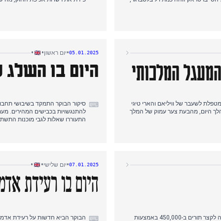
קשרים לאירוע בווגאס. נחשפו פרטים על
החולים יעצו לאזרחים להישאר בבית 
ן סטייה מהספקולציות המוקדמות על
מה שעורר דאגות בטיחות מוגברות.
•
•
•
יום ראשון
05.01.2025
מזג האוויר הידרדר ברחבי בריטניה, עם אזהרות שלג והצפות שהובילו להנחיות NHS. בערב המאוחר הגיעו ידיעות על
 המעגל המלכותי
היום בו השלג 
 אבטחה מוגברת.
העולם בחצים, לאחר שניצח את מייקל ואן חרוון 7-3 וזכה בפרס
מטפלת לשעבר של וויליאם והארי טיגי
סיקור הבוקר התמקד בשיבושי תחבו
⌨
הלך היום, מהבעת צער עמוק של המלך
להתנגשויות בכבישים המהירים. מער
התעוררו שאלות לגבי מוכנות התשתי
בריטניה התמודדה עם אזהרות מזג אוויר חמורות עם התקרבות גל קור ארקטי, כשהטמפרטורות צפויות לרדת ל-10 מעלות
בצהריים, אוקראינה פתחה במבצעים 
ות בכביש M5.
בהמשך לסיקור מהימים הקודמים.
גזר הדין. בערב המאוחר הגיעה
אחר הצהריים עבר לדרמה פוליטית ב
•
•
•
יום שלישי
07.01.2025
הידיעה הבלתי צפויה על מותו של ג'ף באנה, בעלה של כוכבת "הלוטוס הלבן" אוברי פלאזה, בגיל 47, בעוד ביידן הכין
רפורם UK, ויצר גלים בתקשורת הימנית. העימות נבע ממחלוקות לגבי טומי רובינסון, וסימן שבר בברית הקודמת ביניהם.
היום בו רעידת אדמ
סיקור הערב חזר להשפעות מזג האווי
מותה של הזוכה ב-RuPaul's Drag Race UK, The Vivienne, בגיל 32.
הבוקר נפתח בהכרזת מנהיג הלייבור קיר סטארמר על רפורמה ב-NHS, עם הבטחה לקצר תורים ב-450,000 באמצעות
⌨