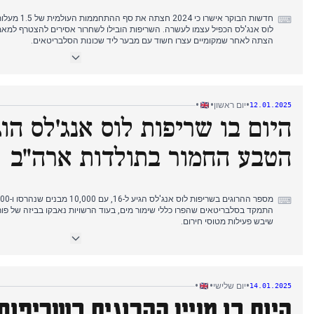
חדשות הבוקר אי
⌨
לוס אנג'לס הכפיל עצמו לעשרה. השריפות הובילו לשחרור אסירים להצטרף למאמצ
הצתה לאחר שמקומיים עצרו חשוד עם מבער ליד שכונות הסלבריטאים.
תשומת הלב התקשורתית בבריטניה התפצלה בין האסון בלוס אנג'לס לבין חששו
מדיניותו כלפי סין.
•
•
•
יום ראשון
12.01.2025
עד הערב, צווי הפינוי התרחבו ל-153,000 תושבים כאשר ביידן
היום בו שריפות לוס אנג'לס הוג
בחקירה של כשלי אספקת המים שפגעו במאמצי כיבוי האש. מספר ההרוגים הגיע ל
הסלבריטאים נמשכו, כולל משפחת קרדשיאן שנמלטה מאחוזותיה.
הטבע החמור בתולדות ארה"ב
⌨
התמקד בסלבריטאים שהפרו כללי שימור מים, בעוד הרשויות נאבקו בביזה של פו
שיבש פעילות מטוסי חירום.
אחר הצהריים, המושל ניוסום הכריז על זה כ"אסון הטבע הגרוע בהיסטוריה של אר
כבאים פרטיים ב-2,000 דולר לשעה, מה שעורר זעם ציבורי. טראמפ איים 
לזרז בנייה מחדש.
•
•
•
יום שלישי
14.01.2025
דיווחי הערב פירטו את מותו של כוכב ילדים לשעבר יליד בריטניה, שנלכד בבקתה 
היום בו מניין ההרוגים בשריפות
קריטי" עם רוחות של 50 מייל לשעה בתחזית. צוותים בינלאומיים הגיעו כשמשלחות אסירים הצטרפו למאמצי הכיבוי.