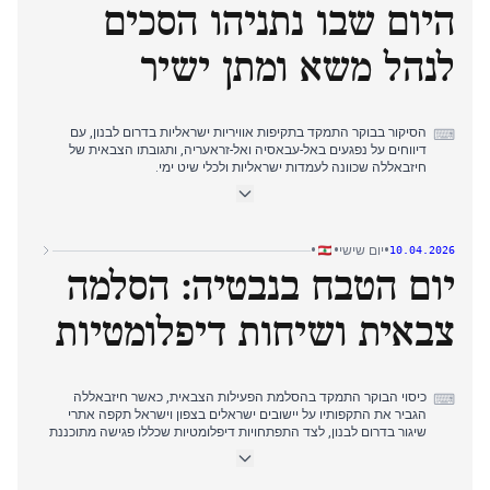
היום שבו נתניהו הסכים
הדיווח בערב התמקד בתגובות דיפלומטיות להדרת לבנון, עם פניות של
גורמים לבנוניים להתערבות בינלאומית ואישור אמריקאי שלבנון אינה
מכוסה בהסכם עם איראן.
לנהל משא ומתן ישיר
הסיקור בבוקר התמקד בתקיפות אוויריות ישראליות בדרום לבנון, עם
⌨
דיווחים על נפגעים באל-עבאסיה ואל-זראעריה, ותגובתו הצבאית של
חיזבאללה שכוונה לעמדות ישראליות ולכלי שיט ימי.
בצהריים עברה תשומת הלב העריכתית למאמצים דיפלומטיים
בינלאומיים, עם הצעתו של אמיר קטאר לסיוע בתיווך לנשיא עאון וקריאת
בריטניה לכלול את לבנון בדיוני הפסקת האש.
הדיווחים בערב התמקדו בהכרזתו של נתניהו על משא ומתן ישיר עם
•
•
•
יום שישי
10.04.2026
לבנון, ולאחריה התנאי הלבנוני להפסקת אש לפני השיחות וקביעת מועד
יום הטבח בנבטיה: הסלמה
המשא ומתן בוושינגטון לשבוע הבא.
צבאית ושיחות דיפלומטיות
כיסוי הבוקר התמקד בהסלמת הפעילות הצבאית, כאשר חיזבאללה
⌨
הגביר את התקפותיו על יישובים ישראלים בצפון וישראל תקפה אתרי
שיגור בדרום לבנון, לצד התפתחויות דיפלומטיות שכללו פגישה מתוכננת
בין שגרירי לבנון וישראל בוושינגטון.
בצהריים, תשומת הלב התמקדה בנאומו המתריס של השייח' קאסם
שדחה ויתורים והבטיח המשך התנגדות, במקביל לעזיבתו של וונס