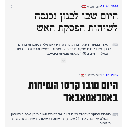
לשיחות שלום עם איראן ולהערותיו של טראמפ על איפוס גלובלי.
•
•
•
יום שבת
11.04.2026
דיווחי הערב התמקדו בתקיפה הישראלית שהרגה 13 אנשי ביטחון מדינה
היום שבו לבנון נכנסה
בנבטיה, שתוארה כטבח, כאשר חיזבאללה גינה את ההתקפה וקרא
להפסקת ויתורים, בעוד שיחות לבנון-ישראל נקבעו ליום שלישי בתיווך
אמריקאי.
לשיחות הפסקת האש
הסיקור בבוקר התמקד בהתקפות אוויריות ישראליות מוגברות בדרום
⌨
לבנון, עם דיווחים ממקורות רבים על עשרות נפגעים והרס נרחב, בעוד
חזבאללה הגיב ב-140 פעולות צבאיות ביומיים.
בצהריים, תשומת הלב התמקדה במאמצים דיפלומטיים לכלול את לבנון
בשיחות הפסקת האש, עם דיונים בין מקרון לפשיניאן על הרחבת הפסקת
האש ללבנון ושיחות ישירות בין ארה"ב לאיראן בפקיסטן.
דיווחי הערב התמקדו בהסלמה הצבאית המתמשכת של חזבאללה
•
•
•
יום ראשון
12.04.2026
למרות דיוני הפסקת האש, עם הגברת התקפות על כוחות ישראליים
היום שבו קרסו השיחות
והתנחלויות תוך קריאה לתומכים להימנע מהפגנות בתנאים הנוכחיים.
באסלאמאבאד
כותרות הבוקר בערוצים רבים דיווחו על קריסת השיחות בין ארה"ב לאיראן
⌨
באסלאמאבאד לאחר 21 שעות, תוך ייחוס הכישלון לדרישות אמריקאיות
מוגזמות.