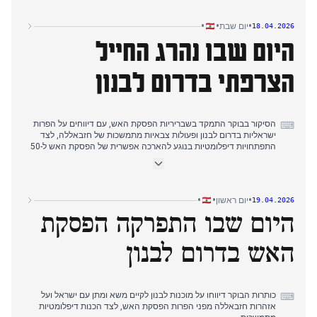
לבנון.
דיווחי הערב התרכזו בהצהרותיו הנחרצות של הנשיא עאון בדבר ריבונות
•
•
•
יום שבת
18.04.2026
לבנון במשא ומתן, תוך דחיית התערבות זרה, בעוד חזבאללה שמר על
היום שבו נהרג החייל
סירובו לפירוק נשק ומוכנותו לחדש את הלחימה אם הפסקת האש
תתמוטט.
הצרפתי בדרום לבנון
הסיקור בבוקר התמקד בשבריריות הפסקת האש, עם דיווחים על הפרות
⌨
ישראליות בדרום לבנון ופעולות צבאיות מתמשכות של חזבאללה, לצד
התפתחויות דיפלומטיות בנוגע להארכה אפשרית של הפסקת האש ל-50
יום.
דיווחי הצהריים עברו באופן דרמטי להריגת חייל יוניפי"ל צרפתי בכנדוריה,
עם נשיא צרפת מקרון המאשים את חזבאללה באחריות ומנהיגים לבנונים
הקוראים לחקירה תוך הצעת תנחומים.
•
•
•
יום ראשון
19.04.2026
כותרות הערב התמקדו בתוצאות הדיפלומטיות, עם חזבאללה המכחיש
היום שבו התפרקה הפסקת
מעורבות ומזהיר מפני האשמות, בעוד הסיקור נמשך על הקמת 'קו צהוב'
של ישראל בדרום לבנון למרות הפסקת האש.
האש בדרום לבנון
כותרות הבוקר דיווחו על מוכנות לבנון לקיים משא ומתן עם ישראל ועל
⌨
אזהרות חזבאללה מפני הפרות הפסקת האש, לצד הכנות דיפלומטיות