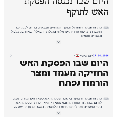
היום שבו נכנסה הפסקת
האש לתוקף
כותרות הבוקר דיווחו על המשך העימותים הצבאיים בדרום לבנון, עם
⌨
התגברות תקיפות אוויריות ישראליות ופעולות חיזבאללה באזור בנת ג'ביל
ובאזורים נוספים.
כיסוי הצהריים עבר להתפתחויות דיפלומטיות, כאשר מספר מקורות פרטו
על שיחת טלפון בין נשיא ארה"ב טראמפ לנשיא לבנון עאון, שהביאה
להתחייבות להפסקת אש.
כותרות הערב הכריזו על יישום הפסקת אש בת עשרה ימים שתיכנס
•
•
•
יום שישי
17.04.2026
לתוקף בחצות, כשטראמפ הכריז על ההסכם והזמין את שני המנהיגים
היום שבו הפסקת האש
לבית הלבן, בעוד חיזבאללה פרסם קבלה מותנית והזהיר אזרחים עקורים
מפני חזרה מיידית.
החזיקה מעמד ומצר
הורמוז נפתח
כותרות הבוקר התמקדו ביישום הפסקת האש, כשאזרחים עקורים שבים
⌨
לדרום לבנון לצד אזהרות הצבא מפני ירי חגיגי והפרות הפסקת האש.
כיסוי הצהריים עבר להתפתחויות דיפלומטיות, כאשר איראן הודיעה על
פתיחה מלאה של מצר הורמוז במהלך תקופת הפסקת האש בלבנון,
ונשיא ארה"ב טראמפ בירך על הצעד והצהיר שישראל לא תפציץ את