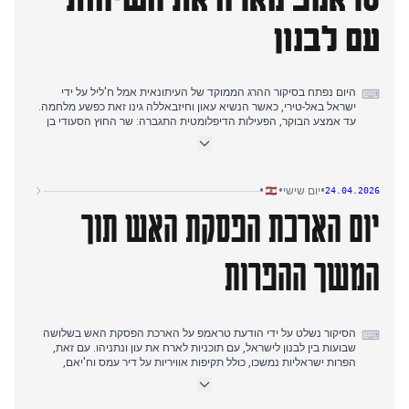
עם לבנון
היום נפתח בסיקור ההרג הממוקד של העיתונאית אמל ח'ליל על ידי
⌨
ישראל באל-טירי, כאשר הנשיא עאון וחיזבאללה גינו זאת כפשע מלחמה.
עד אמצע הבוקר, הפעילות הדיפלומטית התגברה: שר החוץ הסעודי בן
פרחאן נפגש עם עאון וברי לתיאום לקראת השיחות בוושינגטון. אחר
הצהריים, חיזבאללה פתח בתקיפות תגמול נגד כוחות ישראליים בדרום,
בעוד שביזה ישראלית והריסות בתים דווחו בהרחבה. הסיפור המרכזי של
הערב היה הסיבוב השני של המשא ומתן הלבנוני-ישראלי שעבר לבית
•
•
•
יום שישי
24.04.2026
הלבן, כאשר טראמפ השתתף לפי הדיווחים. השיחות התמקדו בהארכת
יום הארכת הפסקת האש תוך
הפסקת האש, ולבנון דרשה נסיגה ישראלית מלאה.
המשך ההפרות
הסיקור נשלט על ידי הודעת טראמפ על הארכת הפסקת האש בשלושה
⌨
שבועות בין לבנון לישראל, עם תוכניות לארח את עון ונתניהו. עם זאת,
הפרות ישראליות נמשכו, כולל תקיפות אוויריות על דיר עמס וח'יאם,
ואזהרת פינוי לתושבי דיר עמס. רעד ופייד מחיזבאללה דחו את ההפוגה
ככיסוי לתוקפנות, תוך איום בתגובה. הנשיא עון, בקפריסין, התעקש
שלבנון לא תהיה קלף מיקוח. מקרון הבטיח ועידת תמיכה. כלי תקשורת