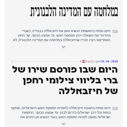
במלחמה עם המדינה הלבנונית
היום נפתח בהאשמת הנשיא עאון את חיזבאללה בבגידה, כשברי
⌨
מהדהד את השאלה היכן הפסקת האש. עד אמצע הבוקר, שר החוץ
האמריקאי רוביו הכריז שחיזבאללה במלחמה עם המדינה הלבנונית, לא
רק עם ישראל, וקבע שלצבא הלבנוני חסרת היכולת המלאה להתמודד
עם איומי חיזבאללה. התקיפות הישראליות נמשכו, והרסו למעלה
מ-1,000 תשתיות חיזבאללה, בעוד חיזבאללה הגיב בתקיפות רחפנים.
אחר הצהריים, שיחה בין נתניהו לטראמפ הביאה ללחץ של טראמפ על
•
•
•
יום רביעי
29.04.2026
נתניהו לתגובה מחושבת ומצומצמת. גורם ישראלי הזהיר מהפתעה גדולה
היום שבו פורסם שירו של
של חיזבאללה, ודיוני חוק החנינה לא כללו פטור על קשר עם האויב.
המיקוד העיתונאי של היום היה הפער המעמיק בין המדינה לחיזבאללה,
כשהצהרת רוביו מסמנת עמדה אמריקאית ברורה.
ברי בליווי צילומי רחפן
של חיזבאללה
היום נפתח בתגובת חיזבאללה להפרות הפסקת האש הישראליות, שתקף
⌨
כוחות וכלי רכב ישראלים בדרום לבנון. עד אמצע הבוקר, התקפות
ישראליות נמשכו למרות הפסקת האש, בעוד הנשיא עון הדגיש את
תמיכת המדינה בכפרי הגבול. אחר הצהריים, מחלוקת פוליטית פרצה בין
עון וברי על המשא ומתן, כשכינה את דברי עון 'לא מדויקים'. התקשורת