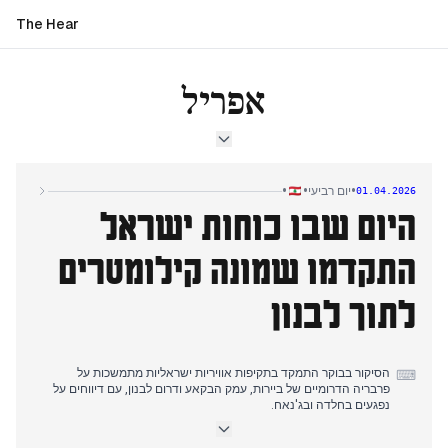
The Hear
אפריל
•
•
•
יום רביעי
01.04.2026
היום שבו כוחות ישראל
התקדמו שמונה קילומטרים
לתוך לבנון
הסיקור בבוקר התמקד בתקיפות אוויריות ישראליות מתמשכות על
⌨
פרבריה הדרומיים של ביירות, עמק הבקאע ודרום לבנון, עם דיווחים על
נפגעים בחלדה ובג'נאח.
בצהריים, תשומת הלב עברה לנסיגת הצבא הלבנוני מעיירות נוצריות
בגבול ולמאמצים פרלמנטריים לפרק את חיזבאללה מנשקו בביירות, תוך