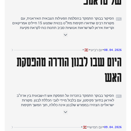
הסיקור בבוקר התמקד בהסלמת הפעילות הצבאית האיראנית, עם
⌨
מקורות רבים שתיארו תקיפות מזל"ט בכווית שפצעו 15 חיילים אמריקאים
וקריאת איראן לשרשראות אנושיות סביב תחנות כוח לקראת פקיעת
המועד האחרון של טראמפ.
בצהריים, תשומת הלב העיתונאית עברה להתקפות המדויקות המוגברות
של חזבאללה על התנחלויות ישראליות במסגרת 'מבצע קש אכול'
ולאזהרות ישראליות לכלי שיט בין צור לראש הנקורה.
•
•
•
יום רביעי
08.04.2026
הדיווח בערב התמקד בתגובות הדיפלומטיות לפקיעת המועד, עם פקיסטן
היום שבו לבנון הודרה מהפסקת
הקוראת להארכה, הבית הלבן השולל שיקולים לתקיפה גרעינית, ואיראן
המאיימת לסגור את מצר באב אל-מנדב.
האש
הסיקור בבוקר התמקד בהכרזה על הפסקת אש דו-שבועית בין ארה"ב
⌨
לאיראן בתיווך פקיסטן, עם בלבול מיידי לגבי הכללת לבנון. מקורות
ישראליים הצהירו במפורש שלבנון אינה כלולה, תוך המשך תקיפות
בדרום, בעוד גורמים פקיסטניים וצרפתיים טענו כי לבנון חלק מהעסקה.
בצהריים עברה תשומת הלב העיתונאית לתקיפות אוויריות ישראליות
מסיביות ברחבי לבנון, עם דיווחים ממקורות מרובים על מאות נפגעים
בביירות ובאזורים אחרים, שתוארו כפשעי מלחמה. חיזבאללה הגיב
•
•
•
יום חמישי
09.04.2026
בתקיפות על יישובים ישראלים ואישר מחדש את זכותו להתנגדות.