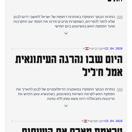
כותרות הבוקר התמקדו באזהרות דחופות של ישראל לתושבי דרום לבנון
⌨
שלא לחזור לכפריהם, כשמקורות מרובים פירטו את המסר עם התקרבות
מועד הפסקת האש בוושינגטון ביום חמישי.
כיסוי הצהריים עבר למתחים צבאיים גוברים בדרום לבנון, עם דיווחים על
הפרות חדשות של ישראל הכוללות פשיטות ופיצוצים, בעוד גורמים
לבנוניים הדגישו התנגדות לכיבוש וחזבאללה הודיע על כוונה לפגוע
בעמדת ארטילריה ישראלית.
•
•
•
יום רביעי
22.04.2026
דיווחי הערב התמקדו בהכרזת הנשיא טראמפ על הארכת הפסקת האש
היום שבו נהרגה העיתונאית
עם איראן, בעוד טהראן סירבה להשתתף בשיחות בפקיסטן, ומאמצים
דיפלומטיים נמשכו עם מקרון שקרא לפירוק נשק חזבאללה ולויתורים
טריטוריאליים ישראליים.
אמל ח'ליל
כותרות הבוקר התמקדו במאמציה הדיפלומטיים של לבנון להאריך את
⌨
הפסקת האש לקראת השיחות בוושינגטון, כשהנשיא עאון הדגיש את
הריבונות וחזבאללה דחה משא ומתן ללא נסיגה.
כיסוי הצהריים עבר להתנגשויות צבאיות בדרום לבנון, כשחזבאללה שיגר
מתקפות רחפנים נגד עמדות ישראליות וישראל ביצעה תקיפות אוויריות
באל-טירי שכלואו בהן עיתונאים.
דיווחי הערב התרכזו במותה של העיתונאית אמל ח'ליל, שגופתה נמצאה
•
•
•
יום חמישי
23.04.2026
תחת ההריסות באל-טירי, כשמקורות מרובים מתארים אותה כשהידה
טראמפ מארח את השיחות
ומגנים את ישראל על כוונתה לפגוע בעובדי תקשורת.