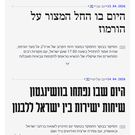
דיווחי הערב פירטו את ההיערכות הצבאית הישראלית לחידוש הלחימה
•
•
•
יום שני
13.04.2026
וחששות ממתקפת מנע איראנית, תוך ציון סיום שלטונו בן שש-עשרה
היום בו החל המצור על
השנים של ויקטור אורבן בהונגריה.
הורמוז
הסיקור בבוקר התמקד במצור הימי הקרוב של ארה"ב על מצר הורמוז,
⌨
שהיה אמור להתחיל בשעה 17:00 שעון ישראל, עם מקורות רבים
המתארים את שיקוליו של הנשיא טראמפ לתקיפות צבאיות מוגבלות
באיראן ואת ההיערכות הצבאית הישראלית לתגובה אפשרית.
דיווחים בשעות אחר הצהריים המוקדמות אישרו את יישום המצור בשעה
17:00, עם איומו של טראמפ להשמיד כל ספינה איראנית שתתקרב,
בעוד מטחי הרקטות של חיזבאללה מלבנון המשיכו לגרום לנפגעים ולנזק
•
•
•
יום שלישי
14.04.2026
בצפון ישראל.
היום שבו נפתחו בוושינגטון
הסיקור בערב עבר לטקסי יום הזיכרון לשואה ולגבורה ביד ושם, עם נאומו
של ראש הממשלה נתניהו שקישר בין זיכרון השואה לאיומי הביטחון
הנוכחיים והבטיח שלא תהיה שואה שנייה.
שיחות ישירות בין ישראל ללבנון
הסיקור בבוקר התמקד בטקסי יום הזיכרון לשואה ברחבי ישראל
⌨
ובאושוויץ, עם צפירה ארצית ואירועים ביד ושם.