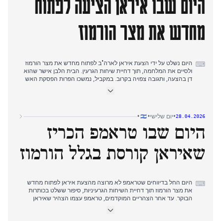
היום שבו איראן הציעה לפתוח
מחדש את מצר הורמוז
היום נשלט על ידי הצעת איראן לארה"ב לפתוח מחדש את מצר הורמוז
⌨
ולסיים את המלחמה, תוך דחיית שיחות הגרעין. הבית הלבן אישר שהוא
דן בהצעה, ותגובה צפויה בקרוב. במקביל, נמשכו הפרות הפסקת האש
של חיזבאללה, עם תקיפות צה"ל בעומק לבנון ורחפן שהתפוצץ ליד כוחות
ישראליים. בג"ץ נתן לממשלה חודשיים להחליט על מתווה לחקירת אירועי
7 באוקטובר. האיחוד בנט-לפיד, שהוכרז יום קודם, הראה תוצאות
מעורבות בסקרים, עם 24-26 מנדטים אך אובדן קרקע מסוים. רצח ימנו
•
•
•
יום שלישי
28.04.2026
זלקה ביום העצמאות נותר בחדשות כשבני משפחה דיברו.
היום שבו טראמפ הכריז
שאיראן קורסת בגלל הורמוז
היום החל בדיווחים שטראמפ לא מרוצה מהצעת איראן לפתוח מחדש
⌨
את מצר הורמוז תוך דחיית השיחות הגרעיניות, סיפור ששלט בכותרות
הבוקר. עד אחר הצהריים המוקדמים, טראמפ עצמו הצהיר שאיראן
אמרה לו שהיא ב'מצב של קריסה' ורוצה לפתוח את המיצר במהירות,
והעביר את הנרטיב מדחייה לפתיחה פוטנציאלית. במקביל, צה"ל חשף