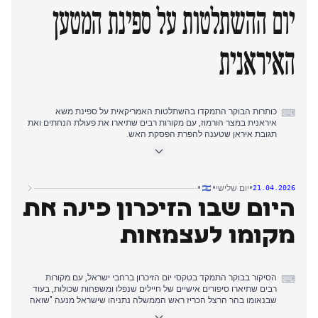
כלי שיט איראני במצר הורמוז, עם מקורות המתארים את ההשתלטות
יום ההשתלטות על ספינת המטען
והנזק לספינה, בעוד איראן מסרבת בו-זמנית להשתתף בסבב שיחות
נוסף.
האיראנית
כותרות הבוקר התמקדו בהשתלטות האמריקאית על ספינת משא
⌨
איראנית במצר הורמוז, עם מקורות רבים שתיארו את פעולת הנחתים ואת
תגובת איראן שטענה להפרת הפסקת האש.
בשעות אחר הצהריים המוקדמות, הסיקור עבר לחשיפת מנגנון טרור
איראני סודי שמכוון לבכירים ישראלים ולתשתיות אסטרטגיות, עם חשיפת
המוסד את 'כנף 4000' וסיכול תא באזרבייג'ן.
לאורך היום, דווח על טקסי יום הזיכרון ברחבי ישראל, כולל הטקס
•
•
•
יום שלישי
21.04.2026
הממלכתי בכותל עם נאומים של הנשיא הרצוג והרמטכ"ל זמיר.
היום שבו הזיכרון פינה את
דיווחי הערב כיסו את הבהרתו של הנשיא טראמפ שישראל לא דחפה
אותו למלחמה עם איראן, אלא טבח ה-7 באוקטובר עשה זאת, תוך אישור
פקיעת הפסקת האש.
מקומו לעצמאות
הסיקור בבוקר התמקד בטקסי יום הזיכרון ברחבי ישראל, עם מקורות
⌨
רבים שתיארו סיפורים אישיים של חיילים שנפלו ומשפחות שכולות, בעוד
שבנאומו בהר הרצל הכריז ראש הממשלה נתניהו שישראל מנעה "שואה
נוספת" על ידי סילוק האיום הקיומי מאיראן.