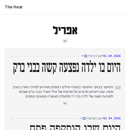
The Hear
אפריל
•
•
•
יום רביעי
01.04.2026
היום בו ילדה נפצעה קשה בבני ברק
הסיקור בבוקר התמקד במטחי טילים רצופים מאיראן למרכז הארץ בערב
⌨
פסח, עם דיווחים מרובים על פגיעות של טילי מצרר בבני ברק שגרמו
לפציעה קשה של ילדה בת 11 ולמעלה מעשרה פצועים נוספים.
בשעות אחר הצהריים המוקדמות עבר הדגש העיתונאי להצהרותיו של
הנשיא טראמפ כי איראן ביקשה הפסקת אש, שאותה יישקול רק אם מצר
הורמוז ייפתח, תוך שהוא מבטל דאגות בנוגע לתוכנית הגרעין האיראנית.
דיווחי הערב התמקדו במטחי טילים משולבים מאסיביים מאיראן ומלבנון
•
•
•
יום חמישי
02.04.2026
במהלך ליל הסדר, עם אזעקות רצופות ברחבי הארץ אך ללא נפגעים
היום שבו הותקפה פתח
חדשים, לצד ציפייה להכרזתו של טראמפ על השגת יעדי המלחמה.