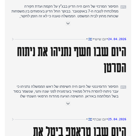
הסיפור המרכזי של היום היה הדיון בבג"ץ על הקמת ועדת חקירה
⌨
ממלכתית לטבח ה-7 באוקטובר. בבוקר החל הדיון בעימותים בין משפחות
שכוחות מחוץ לבית המשפט. הממשלה טענה כי לא זה הזמן לחקור,
וספגה ביקורת חריפה מהשופטים. הדיון הופרע באופן דרמטי כאשר
מפגינים פרצו לאולם, ואילצו את השופטים להתפנות. לאחר חידוש הדיון,
הציע השופט סולברג לדחות את החקירה עד לאחר הבחירות, הצעה
שנתמכה על ידי שלושה שופטים נוספים. במקביל, המתיחות בין ארה"ב
•
•
•
יום שישי
24.04.2026
לאיראן הסלימה כאשר טראמפ הורה לצי להשמיד סירות המניחות
היום שבו חשף נתניהו את ניתוח
מוקשים במצר הורמוז, וחיזבאללה הפר את הפסקת האש בלבנון בירי
רקטות במהלך שיחות הבית הלבן.
הסרטן
הסיפור הדומיננטי של היום היה חשיפתו של ראש הממשלה נתניהו כי
⌨
עבר ניתוח להסרת גידול ממאיר בערמונית לפני שנה וחצי, שנשמר בסוד
בשל המלחמה באיראן. החשיפה הגיעה מהדוח הרפואי השנתי שלו
והשתלטה על הכותרות בכל המקורות המרכזיים. במקביל, הארכת
הפסקת האש בלבנון המשיכה להתפתח: טראמפ הכריז על הארכה של
שלושה שבועות לאחר שיחות בבית הלבן, למרות ירי רקטות של
חיזבאללה ותקיפות ישראליות. מאוחר יותר ביום, דווח בהרחבה על מותה
•
•
•
יום שבת
25.04.2026
הטרגי של נסיה כראדי בת ה-11 מפגיעת טיל איראני בבני ברק בערב
היום שבו טראמפ ביטל את
פסח. גם השיחות בין ארה"ב לאיראן בפקיסטן התקדמו, כאשר טראמפ
טען שאיראן תגיש הצעה שתענה על דרישות ארה"ב.