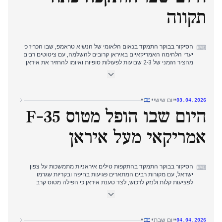
תקווה
הסיקור בבוקר התמקד בנאום הלאומי של הנשיא טראמפ, שבו הכריז כי
⌨
יעדי הלחימה האמריקאיים באיראן קרובים להשלמה, עם ציטוטים רבים
מהציר הזמני של 2-3 שבועות לפעולות סופיות ואיומו להחזיר את איראן
ל'תקופת האבן'.
בשעות אחר הצהריים המוקדמות עבר הדגש להתקפות רקטיות
מתמשכות מלבנון לצפון ישראל, עם מקורות רבים המתארים פגיעות
בקריית שמונה ובנהריה, שם נפגע גן ילדים.
•
•
•
יום שישי
03.04.2026
דיווחי הערב התמקדו בהתקפות טילים בו-זמניות מאיראן, תימן ולבנון על
היום שבו הופל מטוס F-35
אזורים מרובים בישראל, עם פגיעות בפתח תקווה ובמיקומים מרכזיים
נוספים שגרמו לפציעות קלות ולנזק מבני.
אמריקאי מעל איראן
הסיקור בבוקר התמקד בהתקפות טילים איראניות מתמשכות על צפון
⌨
ישראל, עם מקורות רבים המתארים פגיעות בחיפה ובקריות שגרמו
לפציעות קלות ולנזק לרכוש, לצד טענת איראן כי הפילה מטוס קרב
אמריקאי מדגם F-35.
בשעות אחר הצהריים המוקדמות עבר הדגש העיתונאי לאישור הפלת ה-
F-35, עם מקורות רבים המדווחים על אישור הפנטגון ומתארים מאמצי
חיפוש מתמשכים אחר אנשי הצוות, תוך הדגשה בו-זמנית של התקפות
•
•
•
יום שבת
04.04.2026