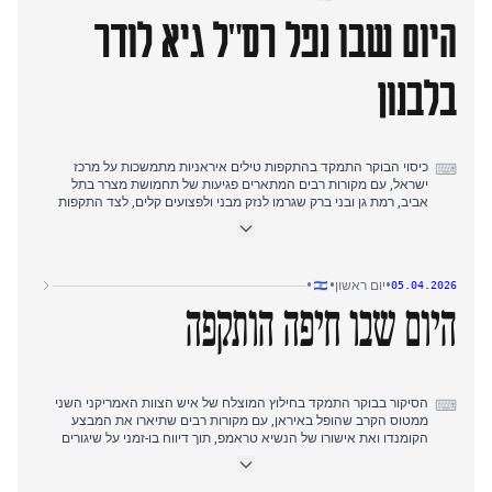
טילים מתמשכות מאיראן ומלבנון על צפון ומרכז ישראל.
היום שבו נפל רס"ל גיא לודר
דיווחי הערב התמקדו בחילוץ אחד מאנשי הצוות בעוד החיפוש נמשך
אחר השני, לצד מטחי טילים מתמשכים מאיראן ומלבנון על צפון ישראל
עם אזעקות ברחבי הגליל, חיפה ועמק יזרעאל, ודיווחים כי המשא ומתן
להפסקת אש הגיע למבוי סתום.
בלבנון
כיסוי הבוקר התמקד בהתקפות טילים איראניות מתמשכות על מרכז
⌨
ישראל, עם מקורות רבים המתארים פגיעות של תחמושת מצרר בתל
אביב, רמת גן ובני ברק שגרמו לנזק מבני ולפצועים קלים, לצד התקפות
מחודשות על קריית שמונה שהתרחשו ללא אזעקות.
עדיפות העריכה בשעות אחר הצהריים המוקדמות עברה לאולטימטום של
48 שעות שהציב נשיא ארצות הברית דונלד טראמפ לאיראן בנוגע למצר
הורמוז, שתואר כהסלמה משמעותית במעורבות האמריקאית, בעוד טילים
•
•
•
יום ראשון
05.04.2026
איראניים המשיכו לפגוע באזורים מרובים כולל ירושלים ואזור ים המלח.
דיווחי הערב התמקדו במותו של רס"ל גיא לודר, לוחם מגלן בן 21 שנהרג
היום שבו חיפה הותקפה
בתקרית אש כוחותינו במהלך פעולה בדרום לבנון, עם מקורות רבים
המתארים את הזיהוי המוטעה שהוביל לירי.
הסיקור בבוקר התמקד בחילוץ המוצלח של איש הצוות האמריקני השני
⌨
ממטוס הקרב שהופל באיראן, עם מקורות רבים שתיארו את המבצע
הקומנדו ואת אישורו של הנשיא טראמפ, תוך דיווח בו-זמני על שיגורים
איראניים לעבר צפון ישראל ודרומה.
בשעות אחר הצהריים המוקדמות עבר הדגש לאולטימטום הגובר של
הנשיא טראמפ לאיראן בנוגע למצר הורמוז, שנוסח בשפה גסה ואיים