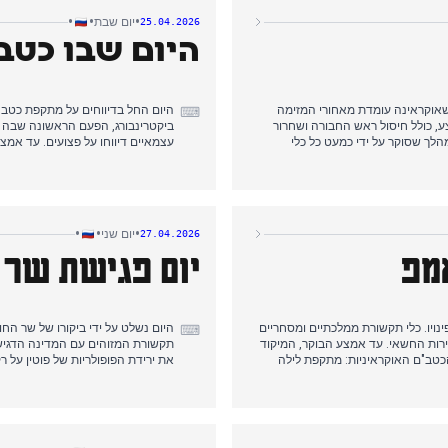
•
•
•
יום שבת
25.04.2026
היום שבו כטב
ור, בטענה שאוקראינה עומדת מאחורי המזימה
⌨
 כולל חיסול ראש החבורה ושחרור
ביקטרינבורג, הפעם הראשונה שבה ה
מעצר. אחר הצהריים המוקדם, הבנק המרכזי הוריד את הריבית ל-14.5%, מהלך שסוקר על ידי כמעט כל כלי
עצמאיים דיווחו על פצועים. עד אמצ
 תמורת 193 שלטו בסיקור הערב, כששני הצדדים אישרו את ההחלפה.
שהוצגה כתגובה ל'פיגועי טרור'. א
זק סביבתי מתקיפת בית זיקוק בטואפסה.
לפקיסטן לשיחות, אם כי הכחיש שהמש
ב הכריז מלחמה גלויה דרך אוקראינה.
אוקראינה, ונתניהו הורה על תקיפו
הממלכתית הציגה אותה כהסלמה המ
•
•
•
יום שני
27.04.2026
מפ
יום פגישת שר ה
נויו. כלי תקשורת ממלכתיים ומסחריים
היום נשלט על ידי ביקורו של שר החו
⌨
רות החשאי. עד אמצע הבוקר, המיקוד
תקשורת המזוהים עם המדינה הדגישו 
הכטב"ם האוקראיניות: מתקפת לילה
את ירידת הפופולריות של פוטין על
וגנסק הרגו שלושה. כוחות רוסיים התקדמו ליד
כלי תקשורת ממלכתיים ומסחריים הד
וכנן של שר החוץ האיראני אראקצ'י
הסנקציות נגד פקידי האיחוד האירופ
ושה ימים.
סוער.