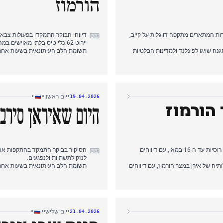
הורמוז
ות המתארים מתקפה דו-גלית על קייב,
דיווחי הבוקר התמקדו בפעולות צבאי
⌨
יירוט 62 כלי טיס בלתי מאוישים במהלך הלילה באזורים שונים ברוסיה וכישלונות צבאיים אוקראיניים באזור חרקוב.
 שויגו לפינלנד ולמדינות הבלטיות
תשומת הלב העיתונאית בשעות אחר 
המסקרים את הצהרותיו על זכותה של
הורמוז לשיט מסחרי, עם סיקור נרח
סיקור הערב שמר על הנרטיב של הור
יות אנרגיה רוסיות, כולל מכלית נפט
כוחות והמשך תמרונים דיפלומטיים ס
ב-איראן קיבלו סיקור משני.
•
•
•
יום ראשון
19.04.2026
הורמוז
היום שאיראן סירב
הסיקור בבוקר התמקד בהארכת הקלות הסנקציות האמריקאיות על עסקאות נפט רוסיות עד ה-16 במאי, עם דיווחים
הסיקור בבוקר התמקד בהתקפות אוקר
⌨
לנזק לתשתיות ולנפגעים.
ה של אירן במצר הורמוז, עם דיווחים
תשומת הלב העיתונאית בשעות אחר 
לאחר מכן את המצור המחודש שלה,
של משא ומתן עם ארצות הברית, עם 
בדחיית איראן את השיחות בזמן שהמ
ות מארצות הברית לאירן ואירוע ירי
הסיקור בערב שמר על הנרטיב האירא
אוקראיניות ובחירות בבולגריה.
•
•
•
יום שלישי
21.04.2026