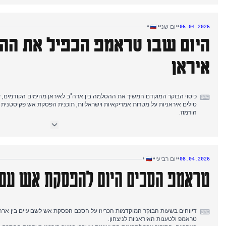
ש"גיהינום שלם ירד" בתוך ארבעים ושמונה שעות אם לא יושג הסכם, מה שסימן א
היום.
•
•
•
יום שני
06.04.2026
היום שבו טראמפ הכפיל את ההי
איראן
כיסוי הבוקר המוקדם המשיך את ההסלמה בין ארה"ב לאיראן מהימים הקודמים, עם
⌨
טילים איראניות על מטרות אמריקאיות וישראליות, תוכנית הפסקת אש פקיסטנית 
הורמוז.
בצהריים, תשומת הלב העיתונאית עברה לאיומיו המוגברים של טראמפ, עם מקור
המסקרים את הבטחתו להשמיד את איראן בלילה אחד ולהשיק תקיפות מסיביות 
דיווחי הערב המשיכו להתמקד באולטימטום הסופי של טראמפ, תוך כדי כיסוי ג
על שירותי בנקאות ותקשורת רוסיים.
•
•
•
יום רביעי
08.04.2026
טראמפ הסכים היום להפסקת אש עם 
דיווחים בשעות הבוקר המוקדמות הכריזו על הסכם הפסקת אש לשבועיים בין ארה"
⌨
טראמפ ולטענות האיראניות לניצחון.