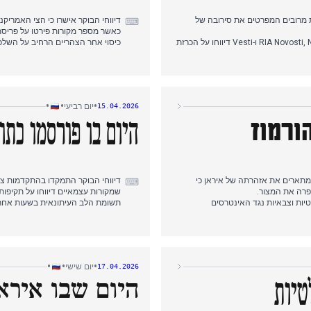
ת מרובים המפרטים את סירובה של
דיווחי הבוקר אישרו כי הצי האמריקנ
⌨
כאשר מספר מקורות פירטו על פריס
בשעות אחר הצהריים המוקדמות נרשמה תפנית עריכתית משמעותית, כאשר RIA Novosti, NTV ו-Vesti דיווחו על הכרזת
כיסוי אחר הצהריים הרחיב על השלכו
ות הדיפלומטיות שהסתיימו בקיפאון.
ממדינות עוינות, בעוד שמחירי הגז 
ות כלי שיט צבאיים אמריקאים למצר
המיקוד העריכתי בערב שמר על הנרטי
של אורבן קיבלו סיקור משני.
מתמשך בכלי התקשורת, והצהרות הק
•
•
•
יום רביעי
15.04.2026
ורמוז
היום בו פורסמו כת
המתארים את אזהרתה של איראן כי
דיווחי הבוקר התמקדו בהתקדמות צבא
⌨
פרה את המצור.
שמקורות עצמאיים דיווחו על תקיפות
ות וצבאיות נגד האינטרסים
תשומת הלב העיתונאית בשעות אחר ה
וקראינה, בעוד שמקורות עצמאיים
הנשיא פוטין בביצועים כלכליים מאכז
כיסוי הערב התמקד בפרסום משרד הה
 טענות כי אף כלי שיט לא פרץ את
כהתרעה מפני הסלמה, בעוד שהחלטת
 כדי להקל על הספנות.
•
•
•
יום שישי
17.04.2026
היום שבו איר
טיות