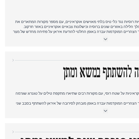
ות רוסיות נגד כלי טיס בלתי מאוישים אוקראיניים, עם מספר מקורות המתארים את
הצהריים המוקדמות עברה באופן החלטי להודעת איראן על פתיחה מחדש של מצר
ב בכל הגופים העיקריים המפרט את התנאים ואת תגובתו של נשיא ארה"ב טראמפ.
מוז תוך הוספת התפתחויות בנוגע לשיתוף פעולה צבאי רוסי-הודי המאפשר פריסת
ביב המשא ומתן בין ארה"ב לאיראן.
ה להשתתף במשא ומתן
איניות על שטח רוסי, עם מקורות רבים שתיארו מתקפת טילים על טגנרוג שגרמה
הצהריים המוקדמות עברה באופן מובהק לסירובה של איראן להשתתף בסבב שני
דיווחים שעסקו תחילה באיומיו של טראמפ נגד תשתיות איראניות, לאחר מכן
צור האמריקני נמשך, ולבסוף בהכחשות מרובות של דיווחים על משא ומתן בפקיסטן.
ני תוך הוספת התפתחויות בנוגע להתקפות צבאיות רוסיות על תשתיות אנרגיה