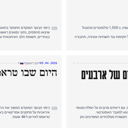
כיסוי הבוקר המוקדם התמקד בתקיפת מל"ט אוקראינית שפגעה בבניין מגורים באופה, כ-1,500 קילומטרים מהגבול
כיסוי הבוקר המוקדם התמקד בתאונת
⌨
שיצאו מהפסים, נתוני נפגעים ראשוניים של 22 פצועים ופתיחת ח
 תקיפות נגד תשתיות אנרגיה, תחבורה
בצהריים, תשומת הלב העיתונאית עב
אט"ו כלפי רוסיה.
לאורך היום והגיעו בסופו של דבר ל-55 פצועים.
כיסוי גם של אמצעי בקרת אינטרנט
דיווחי הערב שמרו על המיקוד בתוצא
טענות איראניות על הפלת מטוס אמרי
•
•
•
יום ראשון
05.04.2026
היום שבו טראמ
ם של ארבעים
 עם דיווחים מרובים על הפלת מטוסי
כיסוי הבוקר המוקדם המשיך את ההס
⌨
נוגע למעבר האסטרטגי.
איראניות על מתקנים אמריקאיים באי
 תקשורת ממלכתיים המפרטים נזק
טראמפ לאיראן ל-48 שעות.
ת המיוחסות לארה"ב ולישראל.
בצהריים, תשומת הלב העיתונאית עב
כל הקשת הפוליטית המסקרים את איומו
הקשת הפוליטית המסקרים את דרישותי