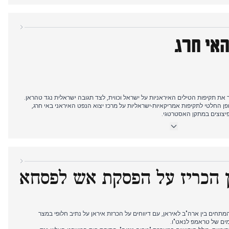
טום בנוגע למצר, תוך כיסוי גם של תקיפות רחפנים על בתי זיקוק רוסיים באזור ניז'ני
ה לפינוי תושבים.
אי חרג
 את תקיפות הטילים האיראניות על ישראל וכווית, לצד תגובה ישראלית נגד טהראן.
פן החלטי לתקיפות אמריקאיות-ישראליות על מרכז יצוא הנפט האיראני באי חרג,
פיצוצים במתקן האסטרטגי.
ילוב איומיו המתגברים של טראמפ להשמיד את הציוויליזציה האיראנית, ומסגר את
ום בסכסוך המתמשך בין ארה"ב לאיראן.
 סיוע לשיטפונות בדגסטן ודקירה קטלנית בבית ספר בפרם, אך אלה נותרו משניים
ן הכריז על הפסקת אש לפסחא
ים בין ארה"ב לאיראן, עם דיווחים על הכרזת איראן על נתיב חלופי במצר
מים של טראמפ לנאט"ו.