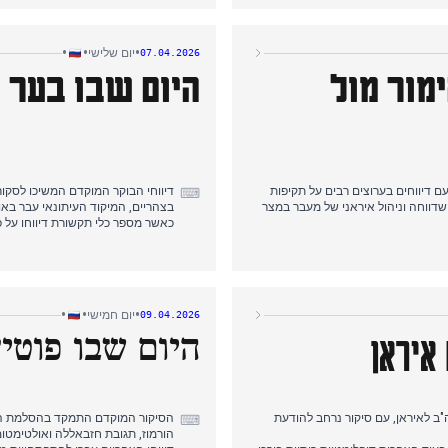
ת המיקוד העיתונאי הבולט ביותר של
דיווחי הערב שמרו על המיקוד באולטימ
נובגורוד ופריצת סכר בדאגסטן שגרמ
•
•
•
יום שלישי
07.04.2026
מור מול
היום שבו בער ה
 דיווחים בערוצים רבים על תקיפות
דיווחי הבוקר המוקדם המשיכו לסקור
⌨
שדווחה וניהול איראני של מעבר במצר
בצהריים, המיקוד העיתונאי עבר באו
כאשר מספר כלי תקשורת דיווחו על 
ות רבים מכל הקשת הפוליטית
כיסוי הערב שמר על מיקוד זה תוך ש
על התשתית שלה.
תקיפת האי כהסלמה המרכזית של הי
ם של הפסקת אינטרנט גדולה המשפיעה
כיסוי מקומי המשיך לדווח על מאמצי
להתפתחויות במזרח התיכון.
•
•
•
יום חמישי
09.04.2026
היום שבו פוטי
איראן
ב לאיראן, עם סיקור נרחב להודעת
הסיקור המוקדם התמקד בהסלמת המתח
⌨
הורמוז, תגובת חזבאללה ואולטימטו