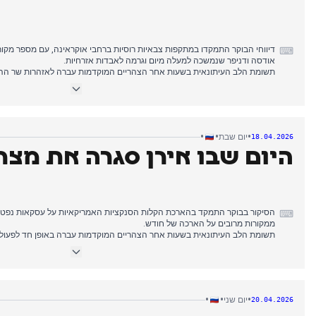
דיווחי הבוקר התמקדו במתקפות צבאיות רוסיות ברחבי אוקראינה, עם מספר מקור
⌨
אודסה ודניפר שנמשכה למעלה מיום וגרמה לאבדות אזרחיות.
תשומת הלב העיתונאית בשעות אחר הצהריים המוקדמות עברה לאזהרות שר ההגנה
בנוגע לטיסות רחפנים אוקראיניות במרחב האווירי שלהן, עם מספר כלי תקשורת 
רוסיה להגנה עצמית בתגובה.
הסיקור בערב שמר על נרטיב הרחפנים עם דיווחים על מתקפות אוקראיניות על תשת
במים רוסיים ומזקקה בקרסנודר, בעוד שהתפתחויות דיפלומטיות בנוגע ליחסי ארה"
•
•
•
יום שבת
18.04.2026
היום שבו אירן סגרה את מצר 
⌨
ממקורות מרובים על הארכה של חודש.
תשומת הלב העיתונאית בשעות אחר הצהריים המוקדמות עברה באופן חד לפעולותי
שפירטו תחילה את השבת השליטה הצבאית של אירן על נתיב המים האסטרטגי, 
ולבסוף את סגירת המצר עד שארצות הברית תסיר את המצור הימי שלה.
הסיקור בערב שמר על הנרטיב של הורמוז תוך הוספת התפתחויות לגבי הצעות חדש
בקייב שגרם למספר נפגעים.
•
•
•
יום שני
20.04.2026