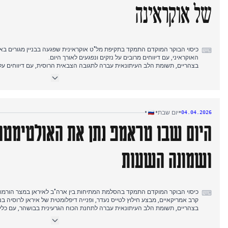
של אוקראינה
⌨
האוקראיני, עם דיווחים מרובים על נזקים ונפגעים לאורך היום.
בצהריים, תשומת הלב העיתונאית עברה לתגובה הצבאית הרוסית, עם דיווחים על
ונמלים באוקראינה, בעוד גופי תקשורת ממלכתיים הדגישו את העמדה העוינת של נ
דיווחי הערב שמרו על המיקוד בהתרחבות הגיאוגרפית של מלחמת המל"טים, תוך 
מקומיים, כולל הגבלות על VPN והצעות לסינון מנויים, והתפתחויות דיפלומטיות מתמשכות במזרח התיכון.
•
•
•
יום שבת
04.04.2026
היום שבו טראמפ נתן את האולטימטו
ושמונה השעות
כיסוי הבוקר המוקדם התמקד בהסלמת המתיחות בין ארה"ב לאיראן במצר הורמוז,
⌨
קרב אמריקאיים, מבצע חילוץ לטייס נעדר, ופנייה דיפלומטית של איראן לרוסיה ב
בצהריים, תשומת הלב העיתונאית עברה לתחנת הכוח הגרעינית בבושהר, עם כלי
למעטפת ההגנה של המתקן ומתריעים על סיכונים גרעיניים גוברים בעקבות תקיפו
דיווחי הערב התמקדו באולטימטום של דונלד טראמפ לאיראן, עם מקורות רבים מ