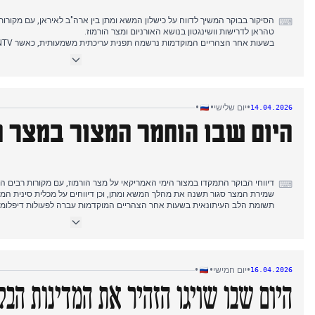
הסיקור בבוקר המשיך לדווח על כישלון המשא ומתן בין ארה"ב לאיראן, עם מקורו
⌨
טהראן לדרישות וושינגטון בנושא האורניום ומצר הורמוז.
הנשיא טראמפ על הטלת מצור ימי במצר הורמוז, מהלך המסמן הסלמה ביחס לשיח
דיווחי הערב המשיכו להתמקד בנושא המצור, עם אזהרתה של איראן מפני התקרב
ובריטניה מסרבת להשתתף, בעוד שתוצאות הבחירות בהונגריה שהראו את תבוסתו 
•
•
•
יום שלישי
14.04.2026
היום שבו הוחמר המצור במצר ה
דיווחי הבוקר התמקדו במצור הימי האמריקאי על מצר הורמוז, עם מקורות רבים 
⌨
שמירת המצר סגור תשנה את מהלך המשא ומתן, וכן דיווחים על מכלית סינית המ
תשומת הלב העיתונאית בשעות אחר הצהריים המוקדמות עברה לפעולות דיפלומטי
האמריקאים, כולל הצעותיה של סין לשלום במזרח התיכון ופעולה רוסית סודית בא
דיווחו על השלכות כלכליות כמו ירידת מחירי הנפט.
כיסוי הערב שמר על המצור כסיפור המרכזי, עם גופי תקשורת ממלכתיים המדגישים
המצור ומדווחים על קואליציה של האיחוד האירופי הנוצרת ללא השתתפות ארה"ב
•
•
•
יום חמישי
16.04.2026
היום שבו שויגו הזהיר את המדינות הבל