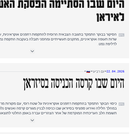
היום שבו הסתיימה הפסקת האש
לאיראן
הסיקור בבוקר התמקד בתגובה הצבאית הרוסית להתקפות רחפנים אוקראיניות, ע
⌨
שדות תעופה אוקראיניים, מתקנים תעשייתיים ומחסני תובלה בעקבות התקפת נ
לדליפת נפט.
תשומת הלב העריכתית המוקדמת אחר הצהריים עברה באופן מכריע לסיום הקרב 
עם דיווחים המתארים תחילה את הערכתו של הנשיא טראמפ כי הארכה לא סביר
איראן לנהל משא ומתן בעוד מצר הורמוז נותר סגור, ולבסוף את תפוגת הפסקת 
הסיקור בערב שמר על הנרטיב האיראני תוך הוספת התפתחויות בניסוי דחיית המע"
סרגיי סטדלר.
•
•
•
יום רביעי
22.04.2026
היום שבו קרסה הכניסה בסיזראן
⌨
במהלך הלילה ואירוע ספציפי בסיזראן שבו כניסה לבניין מגורים קרסה ואנשים נלכד
תשומת הלב העריכתית המוקדמת של אחר הצהריים עברה באופן החלטי לתוצאות 
תחילה מספרי נפגעים הולכים וגדלים, לאחר מכן את הוצאת הגופות מההריסות, כו
חירום באזור.
אירו לאוקראינה ודיווחים סותרים לגבי מעמד הפסקת האש בין ארה"ב לאיראן.