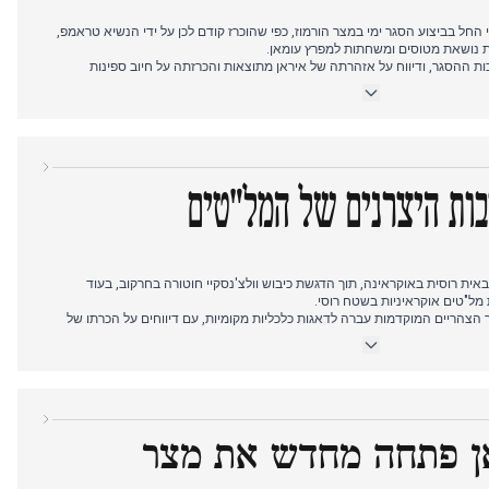
י החל בביצוע הסגר ימי במצר הורמוז, כפי שהוכרז קודם לכן על ידי הנשיא טראמפ,
ת נושאת מטוסים ומשחתות למפרץ עומאן.
ת ההסגר, ודיווח על אזהרתה של איראן מתוצאות והכרזתה על חיוב ספינות
באירופה עלו בעקבות הצהרות טראמפ.
ב של הורמוז כסיפור הראשי, כאשר המעבר הפוליטי בהונגריה קיבל כיסוי משני אך
רמלין הדגישו שיתוף פעולה פרגמטי עם הממשלה החדשה.
ובות היצרנים של המל"טים
ית רוסית באוקראינה, תוך הדגשת כיבוש וולצ'נסקיי חוטורה בחרקוב, בעוד
 מל"טים אוקראיניות בשטח רוסי.
צהריים המוקדמות עברה לדאגות כלכליות מקומיות, עם דיווחים על הכרתו של
בים וייחוס הירידה בתמ"ג לגורמים עונתיים.
גנה הרוסי של כתובות חברות אירופיות המייצרות מל"טים לאוקראינה, שהוצג
 ארה"ב שלא להאריך הקלות בסנקציות על נפט רוסי זכתה לכיסוי מתמשך.
אן פתחה מחדש את מצר