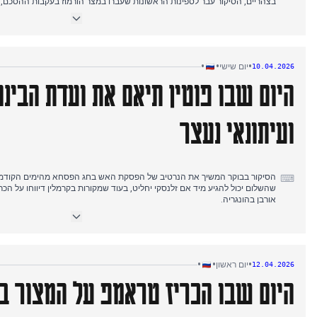
בצהריים, הסיקור עבר לספינות הראשונות שעברו במצר הורמוז בעקבות ההסכם, ב
על ההתפתחות ותיארו אותה כתבוסה לתוקפנות האמריקנית.
דיווחי הערב התמקדו בהסלמת המתחים, כאשר איראן איימה להגיב על הפרות ה
בעקבות תקיפות ישראליות בלבנון, בניגוד לסיקור המוקדם יותר של הפסקת האש.
•
•
•
יום שישי
10.04.2026
היום שבו פוטין תיאם את ועדת הבינ
ועיתונאי נעצר
הסיקור בבוקר המשיך את הנרטיב של הפסקת האש בחג הפסחא מהימים הקודמים
⌨
שהשלום יכול להגיע מיד אם זלנסקי יחליט, בעוד שמקורות בקרמלין דיווחו על 
אורבן בהונגריה.
מאסר, ואחריו נעצר העיתונאי של נובאיה גזטה אולג רולדוגין עד ה-10 במאי.
המיקוד העיתונאי בערב עבר לתיאום של פוטין על ועדת בינה מלאכותית להגנה ובי
הלאומי, לצד קריאות דיפלומטיות לישראל להפסיק את התקיפות בלבנון.
•
•
•
יום ראשון
12.04.2026
היום שבו הכריז טראמפ על המצור ב