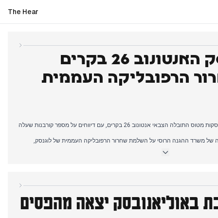
The Hear
היום בו התרסק האנטונוב 26 בקרים
רור הרפובליקה העממית
כיסוי הבוקר המוקדם התמקד בהתרסקות מטוס התובלה הצבאי אנטונוב 26 בקרים, עם דיווחים על מספר קורבנות שעלה
 של משרד ההגנה הרוסי על השלמת שחרור הרפובליקה העממית של לוגנסק,
זאת כעובדה מוגמרת בעוד שמקורות עצמאיים ציינו התנגדות אוקראינית מתמשכת
ויות הצבאיות תוך כיסוי גם של מתיחות בינלאומית גוברת סביב מצר הורמוז, כולל
 המצר ואיומים של טראמפ על אספקת נשק לאוקראינה.
ת באוליאנובסק יצאה מהפסים