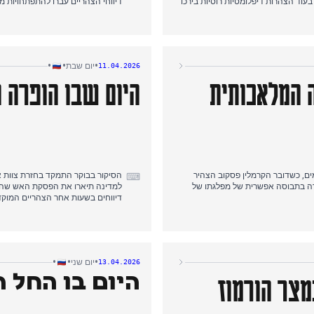
עוד הצהרות דיפלומטיות רוסיות בירכו
דיווחי הצהריים עברו להתפתחויות מ
"ממוריאל" והכרזת מצב חירום פדרלי 
פסקת האש וסגרה שוב את מצר הורמוז
תשומת הלב העריכתית בערב התמקדה
כלי התקשורת המרכזיים נתנו לסיפור
•
•
•
יום שבת
11.04.2026
ה המלאכותית
היום שבו הופרה
, כשדובר הקרמלין פסקוב הצהיר
⌨
הכרה בתבוסה אפשרית של מפלגתו של
למדינה תיארו את הפסקת האש שהכר
בשעות אחר הצהריים המוקדמות שלטה פעולה משפטית מקומית כשסגן שר ההגנה לשעבר פופוב נגזרו עליו 19 שנות
Vesti הכריזו על הפרת הפסקת האש.
טחון של רוסיה, שהוצגה כחיונית לקיום
הסיקור בערב המשיך בנרטיב של הפר
הגעת האש הקדושה למוסקבה.
•
•
•
יום שני
13.04.2026
מצר הורמוז
היום בו החל ה