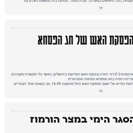
קומיות, כולל חיפושים במערכת "נוביה גזטה", פסיקת בית המשפט העליון נגד
בדגסטן ובצ'צ'ניה.
 בהכרזתו של ולדימיר פוטין על הפסקת אש לפסחא באוקראינה, כאשר כמעט כל
 זה עדיפות במספר מהדורות.
 הפסקת האש של חג הפסחא
הסיקור בבוקר התמקד בחזרת צוות ארטמיס-2 לכדור הארץ ובטקס האש הקדושה בירושלים, כאשר כלי תקשורת מקורבים
יזה רוסיה בחג הפסחא כמחווה הומניטרית.
דיווחים בשעות אחר הצהריים המוקדמות הודיעו על יישום הפסקת האש החל מהשעה 16:00, אך בשעות אחר הצהריים
המאוחרות דיווחו כלי תקשורת רבים על תקיפות רחפנים אוקראיניות באזורי קורסק ובלגורוד, כאשר סוכנות RIA וערוץ
ות אוקראיניות, תוך דיווח גם על שיחות ארה"ב-איראן שהסתבכו באסלאמאבאד ועל
סגר הימי במצר הורמוז