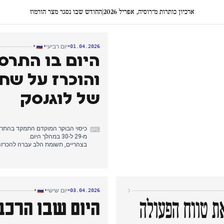
ארכיון כותרות מ־רוסיה, אפריל 2026
|
החודש שבו נסגר מצר הורמוז
•
•
•
יום רביעי
01.04.2026
והוכרז על שח
של לוגנסק
⌨
מ-29 ל-30 במהלך היום.
בצהריים, תשומת הלב עברה להכרזה
כאשר כלי תקשורת ממשלתיים הציגו 
בחלקים מהאזור.
דיווחי הערב המשיכו להתמקד בהתפתח
קואליציה בראשות בריטניה לפתיחת
•
•
•
יום שישי
03.04.2026
היום שבו הרכב
ת טווח הפעולה