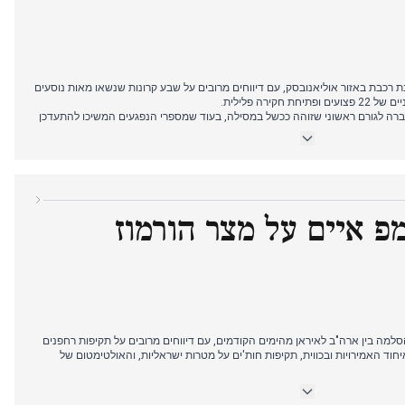
 רכבת באזור אוליאנובסק, עם דיווחים מרובים על שבע קרונות שנשאו מאות נוסעים
קירה פלילית.
רה לגורם ראשוני שזוהה ככשל במסילה, בעוד שמספרי הנפגעים המשיכו להתעדכן
ות התאונה, תוך כיסוי גם של הסלמת המתחים בין ארה"ב לאיראן במצר הורמוז, כולל
קאי ולכידת טייס, המשך כיסוי הסכסוך האזורי מימים קודמים.
פ איים על מצר הורמוז
למה בין ארה"ב לאיראן מהימים הקודמים, עם דיווחים מרובים על תקיפות רחפנים
חוד האמירויות ובכווית, תקיפות חות'ים על מטרות ישראליות, והאולטימטום של
רה לאיומים הספציפיים של טראמפ בנוגע למצר הורמוז, עם מקורות מרובים מכל
ו לפתוח את המעבר הימי ואת איומיו להרוס תחנות כוח איראניות אם יסרבו.