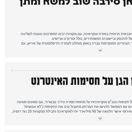
אן סירבה שוב למשא ומתן
באית הרוסית במזרח אוקראינה, עם מקורות רבים המפרטים טענות לשליטה
הנסק וביישובים המשוחררים, כולל וטרינרנו וגרישינו.
הצהריים המוקדמות עברה באופן מוחלט לעמדה הדיפלומטית של איראן, עם
ראמפ נגד איראן על סירובה לשיחות, לאחר מכן בהצהרות איראניות שדחו משא ומתן
וחלט של איראן להשתתף במשא ומתן המתוכנן ל-22 באפריל.
ני תוך הוספת התפתחויות בנוגע להצהרותיו של פוטין על המבצע הצבאי הרוסי
 יבגני קפיב.
 הגן על חסימות האינטרנט
קיפות כטב"ם אוקראיניות על מחוזות סמרה וניז'ני נובגורוד, עם נפגעים ופגיעה
ים עם הממשל הדגישו את המרחק מהגבול וגינו את התקיפות כ'לא אנושיות'.
אחר הצהריים המוקדמים, האיחוד האירופי אישר הלוואה של 90 מיליארד יורו לאוקראינה וחבילת סנקציות 20 נגד רוסיה,
 גורמים רוסיים דחו את ההלוואה כבלתי ניתנת להחזרה וקשרו אותה ל'פיצויים'.
ומביים הראשונים של פוטין, שהגן על חסימות האינטרנט כהכרחיות לביטחון,
 ממלכתיים סיקרו גם את מותו של מנחה הטלוויזיה אלכסיי פימנוב ואיומים