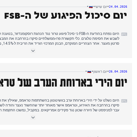
•
•
•
יום שישי
24.04.2026
יום סיכול הפיגוע של ה-FSB
היום נפתח בהודעת ה-FSB כי סיכל פיגוע טרור נגד הנהגת רוסקומנדז
⌨
לשבש את חסימת טלגרם. כלי תקשורת פרו-ממשלתיים סיקרו בהרחבה את המבצע,
סרטון 
התקשורת המרכזיים. חילופי השבויים של 193
בינתיים, מקורות בלתי תלויים דיווחו על ירידה שיא באחוזי התמיכה בפוטין ועל נ
הכרזת המערב על מלחמה ברוסיה הייתה נושא חוזר, כאשר לברוב הצהיר כי המער
•
•
•
יום ראשון
26.04.2026
יום הירי בארוחת הערב של טרא
היום נשלט על ידי הירי בארוחת ערב בוושינגטון בהשתתפות טראמפ, שאילץ את פי
⌨
סיקרו בהרחבה את האירוע, וטראמפ אישר מאוחר יותר שהחשוד נעצר והודה לשי
עבר למניפסט של היורה שכוון נגד פקידים אמריקאים. במקביל, נמשכו התקפות 
מסיבית על סבסטופול (כ-100 כטב"מים) הרגה אדם אחד, והתקפות בל
דוברופוליה, ופוטין הודה לחיילים צפון קוריאנים על לחימתם בקורסק. ביקורו המת
במוסקבה התגלה כסיפור דיפלומטי מרכזי, וטראמפ נתן לאיראן אולטימטום של של