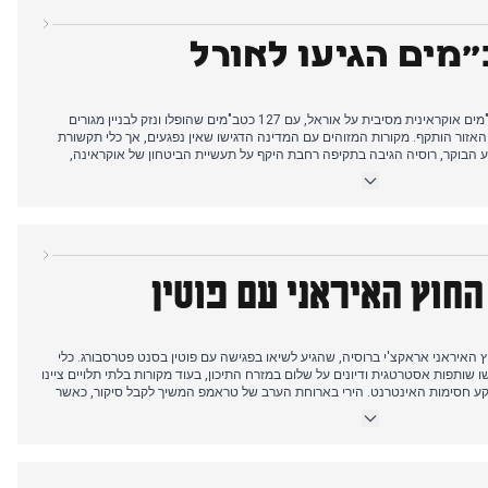
"מים הגיעו לאורל
היום החל בדיווחים על מתקפת כטב"מים אוקראינית מסיבית על אוראל, עם 127 כטב"מים שהופלו ונזק לבניין מגורים
אזור הותקף. מקורות המזוהים עם המדינה הדגישו שאין נפגעים, אך כלי תקשורת
ע הבוקר, רוסיה הגיבה בתקיפה רחבת היקף על תעשיית הביטחון של אוקראינה,
חר הצהריים, טראמפ טען להצעה חדשה מאיראן וביטל נסיעה מתוכננת של שליחים
מעות היא חידוש פעולות האיבה. בינתיים, אלייב הציע ייצור נשק משותף עם
ת נגד חיזבאללה בלבנון. מתקפת הכטב"מים על אוראל שלטה בסיקור, כשהתקשורת
חייבת תגובה.
חוץ האיראני עם פוטין
ץ האיראני אראקצ'י ברוסיה, שהגיע לשיאו בפגישה עם פוטין בסנט פטרסבורג. כלי
שותפות אסטרטגית ודיונים על שלום במזרח התיכון, בעוד מקורות בלתי תלויים ציינו
 רקע חסימות האינטרנט. הירי בארוחת הערב של טראמפ המשיך לקבל סיקור, כאשר
גישו קשר אוקראיני במניפסט של היורה. אחר הצהריים הרחיבה רוסיה את
י בתגובה לסנקציות חדשות של האיחוד. היום גם דווח על תקיפת רחפן אוקראינית
שהרגה עובד בתחנת הכוח הגרעינית בזפוריז'יה, ותושבי מוסקבה התבקשו להישאר בבתים ב-28 באפריל בשל מזג אוויר