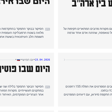
 בין ארה"ב
היום שבו איר
ם מקורות מרובים המתארים תקיפות על
הסיקור בבוקר התמקד בהתקדמות הצ
⌨
מל טואפסה, שהרגה אדם אחד וגרמה
מלאה בשטח הרפובליקה העממית של לו
תשומת הלב העיתונאית בשעות אחר 
של הפסקת האש בין ארה"ב לאיראן,
דיווחים שעסקו תחילה באיומיו של ט
ה, לאחר מכן את סירובה המתמשך של
תחת לחץ אמריקאי, ולבסוף בסירובה המ
האש ללא הסכם חדש.
הסיקור בערב שמר על הנרטיב האירא
מ של רוסיה ליבואנים ומותו של הכנר
ולמעצר מנכ"ל הוצאת הספרים אקסמו,
•
•
•
יום חמישי
23.04.2026
היום שבו פוטין
כיסוי הבוקר התמקד בהתקפות רחפנים אוקראיניות על שטח רוסי, עם מקורות מרובים המפרטים את הפלת 155 רחפנים
הסיקור הבוקר התמקד בלילה שני של ת
⌨
ו בתוכו.
במתקנים תעשייתיים. מקורות המזוה
התקפת סיזראן, עם דיווחים המפרטים
לל אישה וילד, ולבסוף הכרזה על מצב
הכוללת פגיעה בשוברות קרח ובנמלים.
הסיקור הערב נשלט על ידי דבריו הפ
כיסוי הערב שמר על הנרטיב של סיזראן תוך הוספת התפתחויות לגבי אישור האיחוד האירופי להלוואה של 90 מיליארד
בעקבות הפסקות נרחבות. כלי תקשורת
ישראלים נגד איראן.