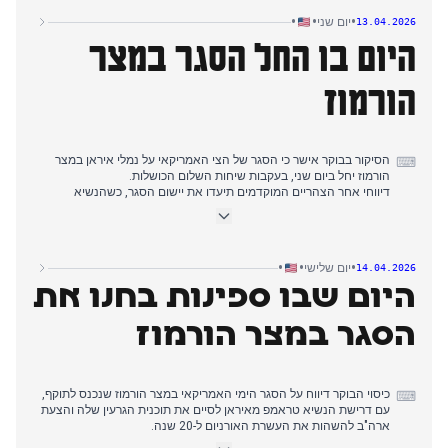
הצי האמריקאי במצר הורמוז, עם דיווחים מרובים שהמצור יתחיל ביום
•
•
•
יום שני
13.04.2026
שני וחיברו אותו למשא ומתן הכושל.
היום בו החל הסגר במצר
דיווחי הלילה המאוחר אישרו הכנות צבאיות למצור, תוך ציון שנשיא איראן
רמז לפתיחות להסכם אם וושינגטון תשנה את גישתה.
הורמוז
הסיקור בבוקר אישר כי הסגר של הצי האמריקאי על נמלי איראן במצר
⌨
הורמוז יחל ביום שני, בעקבות שיחות השלום הכושלות.
דיווחי אחר הצהריים המוקדמים תיעדו את יישום הסגר, כשהנשיא
טראמפ דחה חששות לגבי משא ומתן מחודש והפנטגון הזהיר ספינות לא
מורשות.
הסיקור בערב עקב אחר ההשפעות המיידיות של הסגר, כולל ניתוב מחדש
של מכליות נפט והשפעות כלכליות על איראן, בעוד טראמפ נשבע
•
•
•
יום שלישי
14.04.2026
להטביע ספינות איראניות מתקרבות.
היום שבו ספינות בחנו את
דיווחי חצות הלילה המשיכו בסיקור אכיפת הסגר ופוטנציאל לשיחות
חדשות, לצד התפטרויות פוליטיות לא קשורות.
הסגר במצר הורמוז
כיסוי הבוקר דיווח על הסגר הימי האמריקאי במצר הורמוז שנכנס לתוקף,
⌨
עם דרישת הנשיא טראמפ מאיראן לסיים את תוכנית הגרעין שלה והצעת
ארה"ב להשהות את העשרת האורניום ל-20 שנה.
דיווחי אחר הצהריים המוקדמים תיעדו ספינות שהחלו לבחון את הסגר,