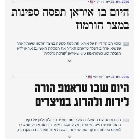
•
•
•
יום רביעי
22.04.2026
הגבלת זמן בזמן שהוא ממתין להצעה מאיראן, תוך ציון בקשת התיווך של
היום בו איראן תפסה ספינות
פקיסטן וההנהגה המפולגת באיראן.
הסיקור ציין גם את דחיית הנסיעה הדיפלומטית של סגן הנשיא ואנס
לפקיסטן ללא הגבלת זמן, מכיוון שאיראן לא התחייבה להשתתף בשיחות.
במצר הורמוז
כיסוי הבוקר דיווח על איראן התוקפת ספינה במצר הורמוז שעות לאחר
⌨
שנשיא ארה"ב דונלד טראמפ האריך את הפסקת האש עם איראן ללא
הגבלת זמן, כשטראמפ טען שאיראן 'קורסת כלכלית'.
לאורך היום, הדיווח עקב אחר התקפות גוברות כאשר איראן ירתה על
מספר כלי שיט ותפסה שתי ספינות, מה שהקשה על המאמצים
הדיפלומטיים לחידוש שיחות השלום.
כיסוי הערב התמקד באיראן שמהדקת את אחיזתה בשיט במצר
•
•
•
יום חמישי
23.04.2026
האסטרטגי, כשהתנועה כמעט נעצרה והפנטגון העריך שפינוי מוקשים
היום שבו טראמפ הורה
עשוי להימשך שישה חודשים.
דיווחי הלילה המאוחר תיעדו את פיטורי מזכיר הצי ג'ון פילן בתוך המצור
המתמשך, בעוד הכיסוי נמשך גם על פסיקת בית המשפט כי משאל העם
לירות ולהרוג במיצרים
לחלוקה מחדש של מחוזות הבחירה בווירג'יניה אינו חוקתי.
היום נפתח עם ההשלכות של פיטורי מזכיר הצי ג'ון פלהן על רקע
⌨
המתיחות עם פיט הגסת' בנוגע להסגר במיצר הורמוז. איראן המשיכה
לתפוס ספינות והדקה את אחיזתה. בשעות אחר הצהריים המוקדמות,
טראמפ הורה לצי 'לירות ולהרוג' בכל סירה המניחה מוקשים במיצר, תוך