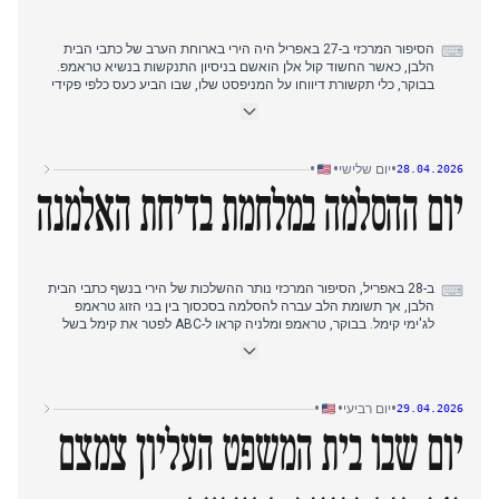
הסיפור המרכזי ב-27 באפריל היה הירי בארוחת הערב של כתבי הבית
⌨
הלבן, כאשר החשוד קול אלן הואשם בניסיון התנקשות בנשיא טראמפ.
בבוקר, כלי תקשורת דיווחו על המניפסט שלו, שבו הביע כעס כלפי פקידי
טראמפ, ועל הופעתו בבית המשפט. אחר הצהריים המוקדם, טראמפ
כינה אותו 'בחור חולה' והתעמת עם '60 דקות' על שידור המניפסט.
מלניה טראמפ האשימה את ג'ימי קימל במונולוג 'שנאתי', וטראמפ דרש
מ-ABC לפטר אותו. הבית הלבן האשים 'תרבות שנאה שמאלנית'. מאוחר
•
•
•
יום שלישי
28.04.2026
יותר באותו יום, אלן הואשם רשמית, ופקידי משרד המשפטים טענו
למזימה רחבה יותר. סיפורים משניים כללו את הצעת איראן לפתוח מחדש
יום ההסלמה במלחמת בדיחת האלמנה
את מצר הורמוז וביקור המלך צ'ארלס.
ב-28 באפריל, הסיפור המרכזי נותר ההשלכות של הירי בנשף כתבי הבית
⌨
הלבן, אך תשומת הלב עברה להסלמה בסכסוך בין בני הזוג טראמפ
לג'ימי קימל. בבוקר, טראמפ ומלניה קראו ל-ABC לפטר את קימל בשל
בדיחת 'האלמנה המצפה' שלו. קימל הכפיל את דבריו בתוכניתו, חזר על
הבדיחה ותקף את מלניה. עד אחר הצהריים, הסכסוך שלט בכותרות,
כאשר כלי תקשורת רבים דיווחו על ההדדיות. במקביל, המתיחות עם
איראן נמשכה: טראמפ שקל את הצעת טהראן לפתוח מחדש את מצר
•
•
•
יום רביעי
29.04.2026
הורמוז אך לדחות את השיחות הגרעיניות, כאשר מחירי הנפט עלו. ביקורו
של המלך צ'ארלס סיפק קו עלילה משני, שהגיע לשיאו בנאומו בפני
יום שבו בית המשפט העליון צמצם
הקונגרס ובארוחת ערב ממלכתית, בה גינה את ניסיון ההתנקשות.