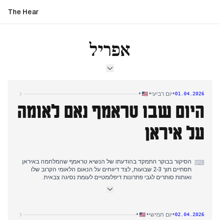
The Hear
אפריל
•
•
•
יום רביעי
01.04.2026
היום שבו טראמף נאם לאומה
על איראן
הסיקור בבוקר התמקד בהודעתו של הנשיא טראמף שהמלחמה באיראן
⌨
תסתיים תוך 2-3 שבועות, לצד דיווחים על הנאום הלאומי הקרוב שלו
ואותות סותרים לגבי פתרונות דיפלומטיים לעומת נסיגה צבאית.
דיווחי הצהריים התמקדו באיום של טראמף לפרוש מארה"ב מנאט"ו, תוך
שהוא טוען שאיראן ביקשה הפסקת אש, עם סיקור של תגובות השוק
להודעות אלה.
הסיקור בערב עבר לדיון בבית המשפט העליון בטיעונים על אזרחות
•
•
•
יום חמישי
02.04.2026
מלידה בנוכחותו של טראמף, שם השופטים נראו ספקניים כלפי הנימוקים