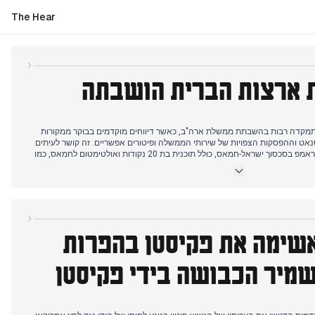
The Hear
 ארצות הברית הושבתה
 ב-1 באוקטובר התמקדה רבות בהשבתת ממשלת ארה"ב, כאשר דיווחים מוקדמים בבוקר ממקורות
נאט וההפסקות הצפויות של שירותי הממשלה ופיטורים אפשריים. זה קושר לעיתים
קרובות ליוזמות השלום של הנשיא טראמפ בסכסוך ישראל-חמאס, כולל תוכנית בת 20 נקודות ואולטימטום לחמאס, כמו
במקביל, החלטת הממשלה המרכזית להעלות את קצבת היוקר (DA) וקצבת היוקר (DR) ב-3% עבור מיליוני עובדים
וגמלאים זכתה גם היא לסיקור נרחב. המחלוקת המתמשכת סביב גביע אסיה, המערבת את יו"ר PCB מוחסין נקווי ואת
ורך היום, עם התפתחויות חדשות סביב הצהרותיו של נקווי והעברת הגביע לאיחוד
האשימה את פקיסטן בהפרות
שמיר הכבושה בידי פקיסטן