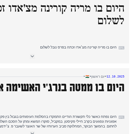
היום בו מריה קורינה מצ'אדו ז
לשלום
היום בו מריה קורינה מצ'אדו זכתה בפרס נובל לשלום
⌨
•
•
•
יום ראשון
12.10.2025
היום בו ממטה בנרג'י האשימה 
היום נפתח כאשר כלי תקשורת הודיים התמקדו בהסלמת העימותים בגבול בין פקיס
⌨
אפגניות ונפגעים בקרב חיילי פקיסטן. במקביל, סוקרו המשא ומתן על הסכם הש
לחתום. בהמשך הבוקר, המחלוקת סביב הערותיו של שר האוצר לשעבר פ. צ'ידמב
חריפות. ההתפתחות המשמעותית ביותר של היום הייתה האונס הקבוצתי של סטודנ