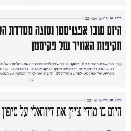
על ידי אינטרסים של צרכנים לאומיים וכי לא התקיימה שיחת טלפון או הבטחה כז
והאפיל על התפתחויות פוליטיות אחרות כמו התפטרות הקבינט בגוג'ראט ועדכוני 
•
•
•
יום שבת
18.10.2025
היום שבו אפגניסטן נסוגה מסדרת ה
תקיפות האוויר של פקיסטן
התקשורת ההודית ב-18 באוקטובר המשיכה לסקר בהרחבה את הסלמת ה
⌨
המוקדמות, דיווחים אישרו כי שלושה שחקני קריקט אפגניים נהרגו בתקיפה אוויר
הקריקט של אפגניסטן לפרוש מסדרת T20 קרובה. זאת לאחר
הנשיא טראמפ חזר על טענתו כי הודו תפסיק לרכוש נפט רוסי. לאורך כל היום, רא
בנוגע ליכולות הטילים של הודו מסוג ברהמוס, ופקיסטן הורתה לפליטים אפגניים 
את המתיחות האזורית. שריפה ענקית פרצה גם בדירות בניו דלהי שהוקצו לחברי 
•
•
•
יום שני
20.10.2025
היום בו מודי ציין את דיוואלי על סיפון INS ויקראנט