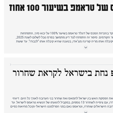
היום שבו המכס של טראמפ בשיעור 100 אחוז
הסיקור התקשורתי ההודי היום התמקד בהכרזת המכס של דונלד טראמפ בשיעור 100% על יבוא סיני, התפתחות
שהעצימה את חששות מלחמת הסחר הקודמים. סיפור זה התפתח לצד דיון מתמשך בפרס נובל לשלום לשנת 2025,
לה אותו מריה קורינה מצ'אדו, בטענה שהיא קיבלה אותו "לכבודו". עד שעות
ונס לכאורה של סטודנטית לרפואה במערב בנגל, כאשר מספר כלי תקשורת הדגישו
 לב לביקורו של שר החוץ האפגני מוטקי בהודו, עם התמקדות בפגישותיו
ל גם חדשות קריקט, כאשר שובמן גיל שבר שיאים במשחק טסט.
 נחת בישראל לקראת שחרור
הפסקת האש בין ישראל לחמאס ואת שחרור בני הערובה לאורך כל היום. דיווחי
הבוקר ציינו שבעה בני ערובה ששוחררו, עם ציפייה לשחרור 13 נוספים, במקביל להגעתו של הנשיא טראמפ לישראל. עד
ר, אושר שכל 20 בני הערובה הישראלים שוחררו, וטראמפ נאם בפני הפרלמנט הישראלי וקיבל מחיאות כפיים
 של מזרח תיכון חדש", הופרע על ידי תומך עזה שסולק מהאולם. ראש ממשלת הודו