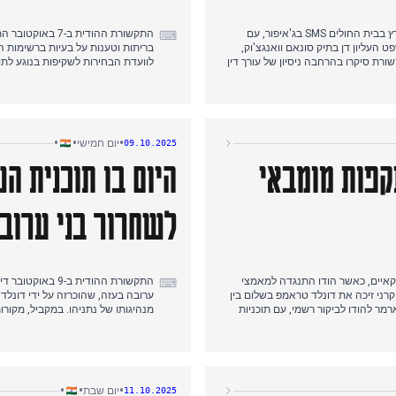
התקשורת ההודית ב-6 באוקטובר התמקדה בתחילה בשריפה ביחידה לטיפול נמרץ בבית החולים SMS בג'איפור, עם
התקשורת ההודית
⌨
 המשפט העליון דן בתיק סונאם וואנגצ'וק,
בריתות וטענות על בעיות ברשימות 
ת סיקרו בהרחבה ניסיון של עורך דין
לוועדת הבחירות לשקיפות בנוגע לת
ראש הממשלה מודי, ששוחח עם השופט.
באופן משמעותי למפולת קטלנית בהי
אריכי הבחירות לאספה המחוקקת
מתמשכות, הפך לסיפור הדומיננטי של
•
•
•
יום חמישי
09.10.2025
קפות מומבאי
היום בו תוכנית 
לשחרור בני ערוב
ים אמריקאיים, כאשר הודו התנגדה למאמצי
התקשורת ההודית
⌨
ני זיכה את דונלד טראמפ בשלום בין
ערובה בעזה, שהוכרזה על ידי דונל
מר להודו לביקור רשמי, עם תוכניות
ולה בכביש המהיר ג'איפור שכללה
, בלטה הביקורת החריפה של ראש
תרופות כלל-ארצית הקשורה לנושא ז
הממשלה מודי על טיפול מפלגת הקונגרס במתקפות מומבאי ב-2008. בנפרד, פרס נובל בכימיה לשנת 2025 הוענק על
קראסנהורקאי. היום כלל גם את קרי
דיקות קפדניות.
חאלסטאנים.
•
•
•
יום שבת
11.10.2025