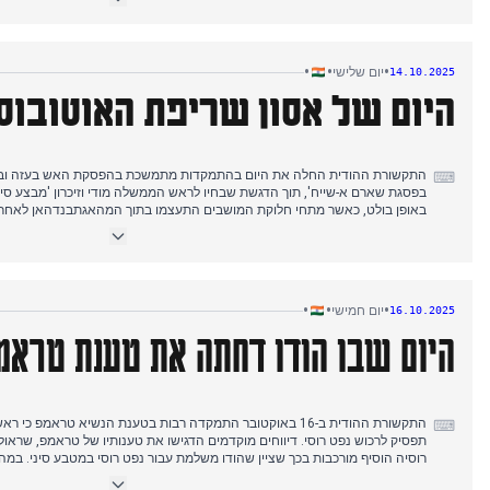
שהסיטה את המיקוד להערותיה השנויות במחלוקת של מנהיגת המדינה ממטה בנר
מושבים כל אחד.
•
•
•
יום שלישי
14.10.2025
היום של אסון שריפת האוטובוס
התקשורת ההודית החלה את היום בהתמקדות מתמשכת בהפסקת האש בעזה ובת
⌨
בפסגת שארם א-שייח', תוך הדגשת שבחיו לראש הממשלה מודי וזיכרון 'מבצע סינדו
שעות הצהריים המוקדמות, תוכניתה של 
זכתה לתשומת לב. לאחר מכן, ה-BJP פר
העמיקה עם התאבדות של שוטר נוסף ומכתב נפץ המאשים שחיתות. היום הסתיים
המהיר ג'איסלמר-ג'ודפור, כאשר דיווחים הצביעו על כ-20 הרוגים.
•
•
•
יום חמישי
16.10.2025
היום שבו הודו דחתה את טענת טראמפ
התקשורת ההודית ב-16 באוקטובר התמקדה רבות בטענת הנשיא טראמפ
⌨
תפסיק לרכוש נפט רוסי. דיווחים מוקדמים הדגישו את טענותיו של טראמפ, שראול
רוסיה הוסיף מורכבות בכך שציין שהודו משלמת עבור נפט רוסי במטבע סיני. במה
משרד החוץ וגורמים ממשלתיים שונים דחו בעקביות את טענות טראמפ, וחזרו על 