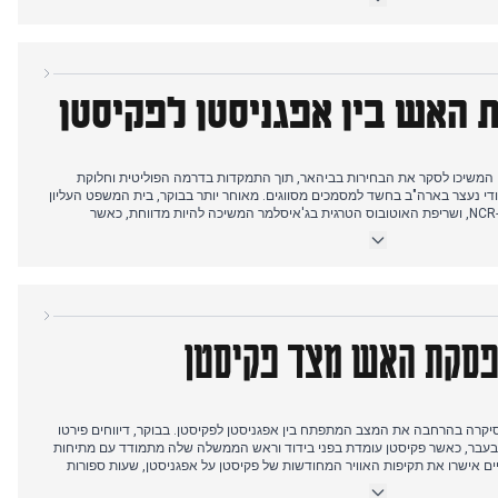
תמך במאמצי השלום של טראמפ. במקביל, ההליכים המשפטיים נגד לאלו יאדב
חתו בפרשת הונאת IRCTC נמשכו, כאשר בתי המשפט הגישו נגדם כתבי אישום. גם התפתחויות בבחירות בביהר
רשימות מועמדים.
 האש בין אפגניסטן לפקיסטן
 המשיכו לסקר את הבחירות בביהאר, תוך התמקדות בדרמה הפוליטית וחלוקת
י נעצר בארה"ב בחשד למסמכים מסווגים. מאוחר יותר בבוקר, בית המשפט העליון
אישר זיקוקים ירוקים לדיוואלי בדלהי-NCR, ושריפת האוטובוס הטרגית בג'איסלמר המשיכה להיות מדווחת, כאשר
משפחות ממתינות לדגימות DNA לזיהוי קורבנות. עד שעות הצהריים המוקדמות, ה-JDU פרסמה את הרשימה הראשונה
שלה של 57 מועמדים לבחירות בביהאר. עד אמצע הצהריים, פקיסטן ואפגניסטן הסכימו על הפסקת אש בת 48 שעות
ריות, שעל פי הדיווחים הרגו אזרחים. זו הייתה שינוי משמעותי מהדיווחים הקודמים
פסקת האש מצד פקיסטן
ת ב-17 באוקטובר סיקרה בהרחבה את המצב המתפתח בין אפגניסטן לפקיסטן. בבוקר, דיווחים פירטו
בר, כאשר פקיסטן עומדת בפני בידוד וראש הממשלה שלה מתמודד עם מתיחות
ים אישרו את תקיפות האוויר המחודשות של פקיסטן על אפגניסטן, שעות ספורות
ריז הטליבאן כשבורה. במקביל, הוגשה בקשת הסגרה של סוחר היהלומים הנמלט