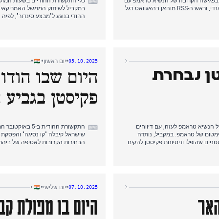
בפגישה הקרובה של הנשיא טראמפ עם
כלי התקשורת ההודיים בשעות המוקדמ
⌨
נשיא סין שי ג'ינפינג. במישור הפנימי, ראש הממשלה מודי חלק כבוד למהאטמה גנדי, וראש ה-RSS מוהאן בהאגוואט דגל
במקביל לשיתוק הממשל האמריקאי המ
אזהרתו של מפקד הצבא לפקיסטן לה
תח ביקורת על מתקפות על הדמוקרטיה
טיסות הישירות בין הודו לסין החל
אחר הצהריים, הודו גינתה בחריפות 
יים. התפתחות זו הייתה מוקד עקבי
לאחריות על האכזריות האחרונות. 
, כולל תאונה טרגית במאדהיה פרדש.
לתשומת לב, יחד עם דיווחים על מעצר
•
•
•
יום ראשון
05.10.2025
טן נבחרת
פקיסטן בגביע 
ת השלום של הנשיא טראמפ לעזה, עם דיווחים
התקשורת ההודית
⌨
מטום של טראמפ. במקביל, נותרה
שישראל קיבלה "קו נסיגה" והפסקת אש
יים שהופלו וניסיונות פקיסטן להקים
הבחירות הקרובות לאסיפה של ביהר, כא
אחר הצהריים נשלט על ידי משחק גבי
י שובמן גיל כקפטן נבחרת הודו
השחקניות המרכזיות (דייניק בהסקאר
רה הקרובה נגד אוסטרליה. התפתחות זו הפכה
יו של טראמפ להפסקת ההפצצות, ומות
בהסקאר, אינדיה טודיי).
•
•
•
יום שלישי
07.10.2025
האר
היום בו מפולת קב