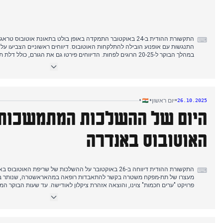
התקשורת ההודית ב-24 באוקטובר התמקדה באופן בולט בתאונת אוטוב
⌨
התנגשות עם אופנוע הובילה להתלקחות האוטובוס. דיווחים ראשוניים הצביעו על 
במהלך הבוקר ל-20-25 הרוגים לפחות. הדיווחים פירטו גם את הגורם, כול
למלכודת. אירוע זה נשאר בעדיפות עריכתית עליונה, והעלה שאלות לגבי בטיחות א
ודיונים על אסטרטגיה אלקטורלית. בנפרד, דווח בהרחבה על פטירתו של גורו הפר
'אבקי באר מודי סרקר'. אחר הצהריים, פורסמו תוצאות הבחירות לרג'יה סבהא בג
•
•
•
יום ראשון
26.10.2025
זכתה בשלושה מושבים וה-BJP באחד, אם כי עלו שאלות לגבי הצבעה צולבת.
היום של ההשלכות המתמשכות
האוטובוס באנדרה
התקשורת ההודית דיווחה ב-26 באוקטובר על ההשלכות של שריפת ה
⌨
מעצרו של תת-מפקח משטרה בקשר להתאבדות רופאה במהאראשטרה, שנותר במ
פרויקט "ערים חכמות" צוינו, והוצאה אזהרת ציקלון לאודישה. עד שעות הבוקר ה
התחזקו, כאשר רוכב אופנוע הואשם בנהיגה פזיזה ובשכרות כגורם לכאורה. השיח ה
מדינות בשלב הראשון. לאורך היום, יחסי ארה"ב-פקיסטן נדונו, כאשר ארה"ב אישר