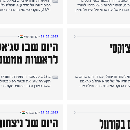
טראמפ, כי הודו תעמוד בפני "מכסים
התקשורת ההודי
⌨
ים, המשיך להיות נושא מרכזי לאורך
ג דיוואלי עם אנשי חיל הים על סיפון
ו-AAP, עסקו בהאשמות הדדיות ב
קיסטן, סיפור שבלט בכלי תקשורת רבים לאורך
כאשר המנהיג העליון של איראן לע
כל שעות הבוקר ותחילת אחר הצהריים. לחדשות היום נוספה הידיעה על מותו של השחקן הוותיק אסרני בגיל 84, כאשר
האש בעזה תיכשל. מאוחר יותר באותו
י המשיכה להתמודד עם איכות אוויר
ההתפתחויות הפוליטיות הפנימיות ב
וואלי.
•
•
•
יום חמישי
23.10.2025
'וקסי
היום שבו טג'אס
לראשות ממשלת
ר בדלהי לאחר הדיוואלי, עם דיווחים שהדגישו
ב-23 באוקטובר, התקשורת ההודי
⌨
גיגת הדיוואלי של נשיא ארה"ב טראמפ
שעות הבוקר המאוחרות ובתחילת אחר
 דחה את בקשתו נגד הסגרה והודו
2025, כאשר מוקש סאהני מונה 
דתיות מחירי הזהב והכסף, יחד עם
מחלוקות פנימיות בתוך המהגטבנדהן.
סביב התפתחויות פוליטיות בביהאר
באוקטובר.
•
•
•
יום שבת
25.10.2025
בקורנול
היום של ניצחון