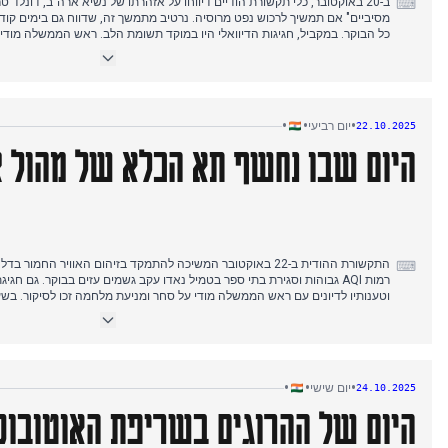
ב-20 באוקטובר, כלי תקשורת הודיים דיווחו על אזהרתו של נשיא ארה"ב, דונלד 
⌨
מסיביים" אם תמשיך לרכוש נפט מרוסיה. נרטיב מתמשך זה, שדווח גם בימים קודמ
כל הבוקר. במקביל, חגיגות הדיוואלי היו במוקד תשומת הלב. ראש הממשלה מודי חג
נושאת המטוסים INS ויקראנט, שיבח את ספינת המלחמה ותפקידה נגד פ
דיווחים החלו להופיע בשעות אחר הצהריים המוקדמות ונמשכו אל תוך הערב. דלה
"גרועה מאוד" עקב שימוש בזיקוקים למרות אזהרות, בעיה חוזרת במהלך תקופת הדי
•
•
•
יום רביעי
22.10.2025
היום שבו נחשף תא הכלא של מהול צ
התקשורת ההודית ב-22 באוקטובר המשיכה להתמקד בזיהום האוויר החמו
⌨
רמות AQI גבוהות וסגירת בתי ספר בטמיל נאדו עקב גשמים עזים בבוקר. גם ח
וטענותיו לדיונים עם ראש הממשלה מודי על סחר ומניעת מלחמה זכו לסיקור. ב
הצהריים, הסגרתו של הנמלט מהול צ'וקסי עלתה לכותרות, כאשר בית משפט בלגי
הגישה תמונות של תא כלאו בכלא ארתור רואד במומבאי. במקביל, דיווחים על תנו
נחיתת חירום של טיסת אינדיגו עקב דליפת דלק, פורסמו אף הם בהרחבה. דיונים 
ואחריות הממשלה בתקנות ה-IT משנת 2021 אף הם דווחו.
•
•
•
יום שישי
24.10.2025
היום של ההרוגים בשריפת האוטובוס 