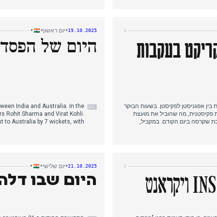
ו. נרטיב זה שלט במחזור החדשות,
מהול צ'וקסי מבלגיה, מה שסימן נקו
הבחירות בביהר.
מודי גם מתח ביקורת על הקונגרס ע
•
•
•
יום ראשון
19.10.2025
היום של הפסד 
קריקט בעקבות
אלימות בין אפגניסטן לפקיסטן. בשעות הבוקר
ween India and Australia. In the
⌨
ית פקיסטנית, מה שהוביל את מועצת
rs Rohit Sharma and Virat Kohli.
 הפסקת אש ממושכת שקרסה ביום הקודם. במקביל,
t to Australia by 7 wickets, with
ג'נאת' סינג פרסם אזהרות לפקיסטן
ebrations and political discourse
לחזור למדינתם, מה שהחריף עוד יותר
ies in Ayodhya that set two new
פרלמנט.
ality in Delhi, with authorities
measures ahead of the festival.
•
•
•
יום שלישי
21.10.2025
היום שבו דלה