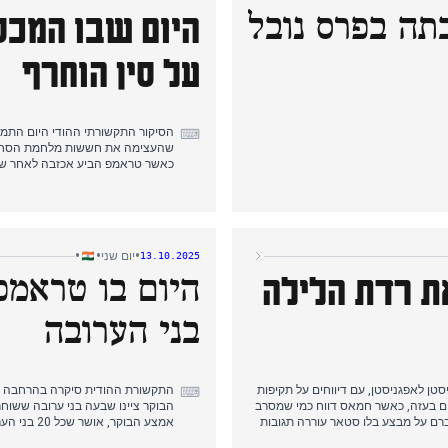
כתה בפרס נובל
על סין הוחרף
⌨
כאשר טראמפ הביע אכזבה לאחר שקיב
הצהריים המוקדמות, הנרטיב עבר לא
את האירוע. במקביל, הוקדשה תשומת
ובהבטחותיו בנוגע לטרור. היום כל
•
•
•
יום שני
13.10.2025
היום בו טראמפ
את רדת הלילה
בני הערובה
טן לאפגניסטן, עם דיווחים על תקיפות
התקשורת ההודית סיקרה בהרחבה את 
⌨
לום בעזה, כאשר חמאס דווח כמי שמסרב
רם על מבצע בלו סטאר עוררה תגובות
אמצע הבוק
טית לרפואה בדורגפור, מערב בנגל,
סוערות. נאומו, שחגג "שחר היסטורי