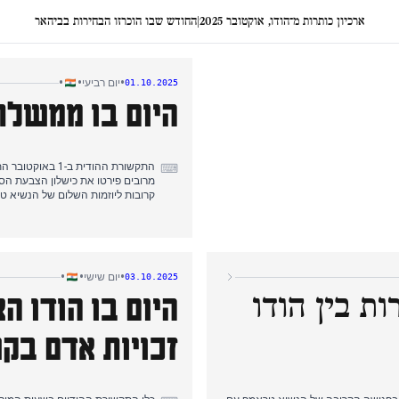
ארכיון כותרות מ־הודו, אוקטובר 2025
|
החודש שבו הוכרזו הבחירות בביהאר
•
•
•
יום רביעי
01.10.2025
היום בו ממשלת
התקשורת ההודית
⌨
מרובים פירטו את כישלון הצבעת הס
גם להערותיו על אי זכייה בפרס נובל.
BCCI, המשיכה להיות מדווחת לא
•
•
•
יום שישי
03.10.2025
האמירויות.
ת בין הודו
היום בו הודו 
זכויות אדם בק