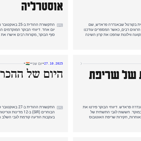
אוסטרליה
וס טראגית בקורנול שבאנדרה פראדש, שם
התקשורת ההודי
⌨
הרוגים רבים, כאשר המספרים עודכנו
יום אחד. דיווחי הבוקר המוקדמים 
ל דלת תקועה ווילונות שהפכו את קרון השינה
וטובוסים פרטיים.
שארמה ותמיכתו של קוהלי. זאת בעקב
לכאורה באינדור, מה שהוביל למע
במקביל, מסע הבחירות של ראש הממשלה מודי בביהר זכה לסיקור נרחב, כאשר העצרות שלו כללו ביקורת על ה-RJD
חדשים על לחץ מצד חבר פרלמנט ומ
סום פיאוש פאנדיי, הידוע בסיסמה
כאשר ה-JDU גירש 11 מנהיגים מורדים.
'אמו וקשמיר, כאשר הוועידה הלאומית
•
•
•
יום שני
27.10.2025
היום של ההכרז
 של שריפת
אוטובוס באנדרה פראדש. דיווחי הבוקר פירטו את
התקשורת ההודי
⌨
וקד. חששות לגבי התשתית של
הבוחרים (SIR) ב-2
מאוחרות, חקירות שריפת האוטובוס
פוליטי כלל את הערותיו של טג'שווי
יאדב על צ'יראג' פסוואן. בתחילת אחר הצהריים, ועדת הבחירות הודיעה על תאריכי SIR בכל רחבי הודו, כאשר 10-15
השופט סוריאקנט הומלץ לתפקיד נשיא
ה ידידות שאינה על חשבון הודו. ראש
עם עדכונים על מסלולו ומאמצי ההיע
הממשלה מודי הדגיש את קשרי ASEAN-הודו כבסיס ליציבות גלובלית והכריז על המאה ה-21 כעל המאה של הודו. משחק