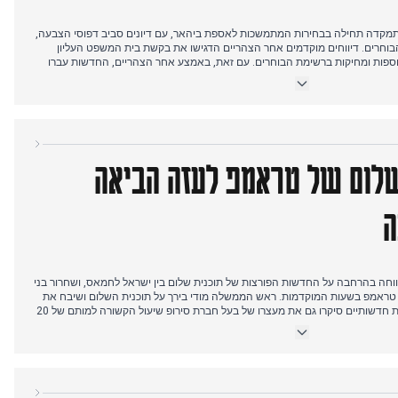
 ב-7 באוקטובר התמקדה תחילה בבחירות המתמשכות לאספת ביהאר, עם דיונים סביב דפוסי הצבעה,
הבוחרים. דיווחים מוקדמים אחר הצהריים הדגישו את בקשת בית המשפט העליון
וספות ומחיקות ברשימת הבוחרים. עם זאת, באמצע אחר הצהריים, החדשות עברו
מאצ'ל פראדש. מספר מקורות דיווחו על אוטובוס שנקבר תחת הריסות בבילספור,
כאשר דיווחים ראשוניים על 8-10 הרוגים עלו במהירות ל-15, ולאחר מכן ל-18 הרוגים. אירוע זה, עם פעולות הצלה
 היום, והאפיל על התפתחויות פוליטיות וחברתיות אחרות.
השלום של טראמפ לעזה הביאה
ה
 ב-9 באוקטובר דיווחה בהרחבה על החדשות הפורצות של תוכנית שלום בין ישראל לחמאס, ושחרור בני
ד טראמפ בשעות המוקדמות. ראש הממשלה מודי בירך על תוכנית השלום ושיבח את
מנהיגותו של נתניהו. במקביל, מקורות חדשותיים סיקרו גם את מעצרו של בעל חברת סירופ שיעול הקשורה למותם של 20
ילדים במאדהיה פרדש. בית המשפט העליון הסכים לדון בעתירה ציבורית (PIL) הדורשת חקירת CBI ובדיקת בטיחות
ה. עד שעות הבוקר המאוחרות, פרס נובל בספרות הוענק לסופר ההונגרי לאסלו
אתו של ראש הממשלה מודי לראש ממשלת בריטניה לפעול נגד קיצוניים