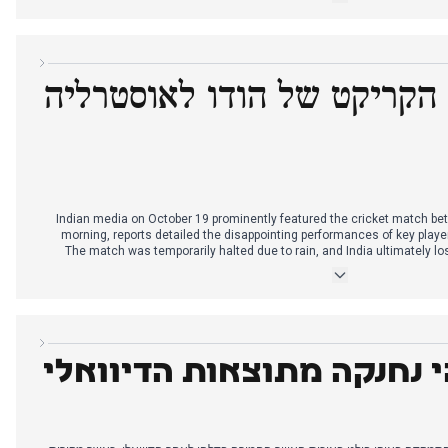
דת מפנה במרדף של הודו. בינתיים, שינוי הקבינט בגוג'אראט המשיך להיות סיפור
פנימי משמעותי לאורך כל היום, כאשר הארש סנגווי מונה לסגן ראש הממשלה ו-19 שרים חדשים הושבעו. ראש הממשלה
ל הגנה לכאורה על אלימות מאואיסטית.
הקריקט של הודו לאוסטרליה
Indian media on October 19 prominently featured the cricket match bet
morning, reports detailed the disappointing performances of key playe
The match was temporarily halted due to rain, and India ultimately los
Mitchell Marsh leading the Australian victory. Concurrently, cel
surrounding Diwali were heavily covered, including lamp-lighting ceremon
Guinness World Records. Reports also focused on the deteriorating air qu
implementing GRAP-2 anti-pollution 
י נחנקה מתוצאות הדיוואלי