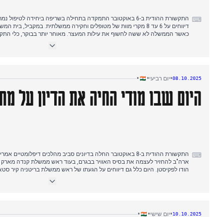
⌨
דיווחים על 6 עד 8 מקרי מוות של מטופלים וחקירה ממשלתית. במקביל, בית
כאשר הממשלה לא ששה לחשוף את עילות המעצר. מאוחר יותר בבוקר, כלי התקשור
לזרוק נעל על השופט הראשי גאבאי בבית המשפט העליון, מעשה שגונה על ידי 
בסוף הבוקר ולאורך שעות אחר הצהריים, הסיפור הדומיננטי הפך להכרזה על ת
בביהאר: בחירות בשני שלבים ב-6 וב-11 בנובמבר, עם תוצאות ב-14 בנובמבר.
•
•
•
יום רביעי
08.10.2025
היום שבו מודי החיה את הדיון על מת
התקשורת ההודית ב-8 באוקטובר החלה בדיונים סביב מהלכים דיפלומטי
⌨
ארה"ב להחזיר לעצמה את בסיס האוויר בבגרם, בעוד ראש ממשלת קנדה מארק קר
הודו לפקיסטן. היום כלל גם דיווחים על הגעתו של ראש ממשלת בריטניה קיר סטאר
להיפגש עם ראש הממשלה מודי ולחנוך פרויקטים של תשתיות. במקביל, תאונה גד
משאית גפ"מ ומיכלית כימיקלים גרמה לפיצוצים ולמוות אחד. ככל שהתקדם היום
מסגרות מתכת-אורגניות, ועלתה דאגה ממותי סירופ שיעול, מה שהוביל להנחיות לב
•
•
•
יום שישי
10.10.2025