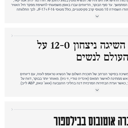
ות הדגישו את הערותיו של הנשיא פוטין בנוגע לחוסן של הודו נגד לחץ אמריקאי,
תמשך. עד סוף הבוקר, הדיווחים עברו באופן משמעותי לחשיפת מפקד חיל האוויר
ההודי בנוגע ל"מבצע סינדור", לפיה הודו השמידה 10 מטוסי קרב פקיסטניים, כולל מטוסי F-16 ו-JF-17. לכך התלוותה
פסיק תמיכה בטרור מדיני או להסתכן ב"מחיקה מהמפה".
את פקיסטן על הפרות זכויות אדם ודיכוי הפגנות בקשמיר שבשליטת פקיסטן, וקראה
במקביל, גם האולטימטום של הנשיא טראמפ לחמאס בנוגע להסכם שלום בעזה זכה
ם של שני יוטיוברים בחשד לריגול עבור פקיסטן.
היום שבו הודו השיגה ניצחון 12-0 על
העולם לנשים
 ב-5 באוקטובר המשיכה בסיקור הנרחב של תוכנית השלום של הנשיא טראמפ לעזה, עם דיווחים
 ממתינה לאישור חמאס (אינדיה טודיי, זי ניוז). מאוחר יותר בבוקר, דווח על
שר ועדת הבחירות המרכזית דנה בהליכי ההצבעה (אאג' טאק, ABP לייב).
ע העולם לנשים בין הודו לפקיסטן, עם עדכונים שוטפים על התוצאות וביצועי
, אינדיה טודיי). לקראת סוף אחר הצהריים והערב, הכותרות התייחסו באופן עקבי
לניצחון המכריע של הודו 12-0 על פקיסטן, תוך הדגשת שיא הקבוצה ללא הפסדים (אאג' טאק, ABP לייב, דייניק
רה אוטובוס בבילספור