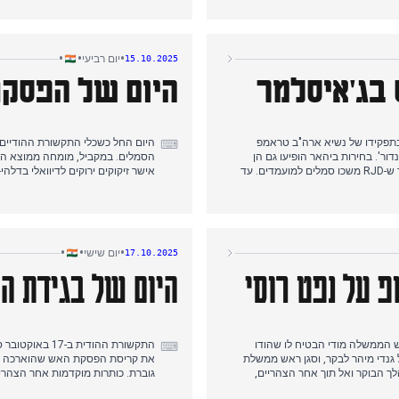
ג'י, אשר יעצה לבנות לא לצאת
מודי בירך על שחרור בני הערובה ו
בלילה. אחר הצהריים, סוכם הסכם חלוקת המושבים של ה-NDA לבחירות בביהר, כאשר ה-BJP וה-JDU יתמודדו על 101
ומשפ
סוקרו, כולל הסכמי חלוקת מושבים ו
•
•
•
יום רביעי
15.10.2025
 בג'איסלמר
היום של הפסקת
פקידו של נשיא ארה"ב טראמפ
היום החל כשכלי התקשורת ההודיים
⌨
ר'. בחירות ביהאר הופיעו גם הן
הסמלים. במקביל, מומחה ממוצא הוד
באופן בולט, כאשר מתחי חלוקת המושבים התעצמו בתוך המהאגתבנדהאן לאחר ש-RJD משכו סמלים למועמדים. עד
גוגל להשקעה של 15 מיליארד דולר כדי להפוך את הודו למרכז בינה מלאכותית
סמה את רשימת 71 המועמדים הראשונה שלה לבחירות לאסיפה של ביהאר,
כולל שרים וחברי פרלמנט מכהנים, בעוד כמה אישים בולטים נשמטו. במקביל, חקירה בגין התאבדות קצין IPS בהריאנה
בעקבות התנגשויות גבול ותקיפות אווי
 בשריפת אוטובוס טראגית בכביש
על הסלמה באלימות.
•
•
•
יום שישי
17.10.2025
 על נפט רוסי
היום של בגידת ה
 כי ראש הממשלה מודי הבטיח לו שהודו
התקשורת ההודי
⌨
 גנדי מיהר לבקר, וסגן ראש ממשלת
את קריסת הפסקת האש שהוארכה בע
לך הבוקר ואל תוך אחר הצהריים,
גוברת. כותרות מוקדמות אחר הצהרי
כך שבחירות האנרגיה של הודו מונחות
לאחר הארכת הפסקת האש, אותה הכ