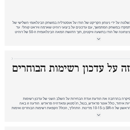
ת ב-25 באוקטובר נשלטה על ידי ניצחון הקריקט של הודו על אוסטרליה במשחק הבינלאומי השלישי של
התמקדו במשחק המתמשך, עם עדכונים על ביצועי רוהיט שארמה וויראט קוהלי. עד
סוף הבוקר, מקורות רבים אישרו את ניצחונה של הודו בתשעה וויקטים, תוך הדגשת המאה הבינלאומית ה-50 של רוהיט
ות דיווחים מוקדמים יותר על שתי שחקניות קריקט אוסטרליות שנפגעו מינית
צר. בנפרד, פרשת התאבדות הרופאה במהרשטרה המשיכה להתפתח, עם פרטים
שטרה, ומעצרו של תת-מפקח בערב. גם בפוליטיקה של ביהר נרשמו התפתחויות,
ה על עדכון רשימות הבוחרים
ת ב-27 באוקטובר סיקרה בהרחבה את הודעת ועדת הבחירות על השלב השני של עדכון רשימות
1 מדינות וטריטוריות איחוד, כולל אוטר פראדש, בנגל, רג'סטאן ומאדהיה פראדש. הודעה זו באה
בעקבות הודעה קודמת לגבי השלב הראשון של ה-SIR ב-10-15 מדינות. התהליך, הכולל הקפאת רשימות הבוחרים ואימות
על ידי BLO, יתחיל מחר ויסתיים עד 7 בפברואר 2026. מהלך זה עורר התנגדות מצד מפלגות פוליטיות שונות. במקביל,
 בית המשפט העליון הבא של הודו. במהלך היום, ציקלון מונטה נשאר עניין מדאיג,
רכות בדרום חוף אנדרה פראדש ובצ'נאי.