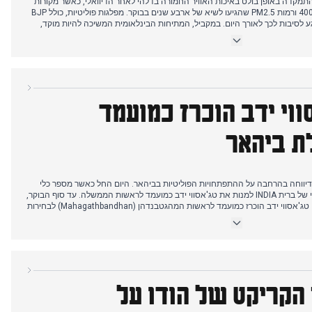
ת ב-21 באוקטובר התמקדה באופן בולט באיכות האוויר החמורה בדלהי לאחר הדיוואלי, כאשר מקורות
רבים דיווחו על מדד AQI העולה על 400 ורמות PM2.5 שהגיעו לשיא של ארבע שנים בבוקר. מפלגות פוליטיות, כולל BJP
נוגע לסיבות לכך לאורך היום. במקביל, המתיחות הבינלאומית המשיכה להיות מוקד,
ג לאיומי ההפצצה של טראמפ, וטראמפ הזהיר את חמאס מ'השמדה' אם הפסקת
 יום, אפגניסטן דחתה את טענות פקיסטן למלחמת שליחים כבלתי הגיוניות, בעוד
'מהאגתבנדן' של ביהאר משכו גם הן תשומת לב.
ווי ידב הוכרז כמועמד
 ביהאר
ת דיווחה בהרחבה על ההתפתחויות הפוליטיות בביהאר. היום החל כאשר מספר כלי
תקשורת ציינו את הצעד הפוטנציאלי של ברית INDIA למנות את טג'אסווי ידב כמועמד לראשות הממשלה. עד סוף הבוקר,
אושר באופן נרחב במספר מקורות כי טג'אסווי ידב הוכרז כמועמד לראשות המהגטבנדהן (Mahagathbandhan) לבחירות
כמועמד לסגן ראש הממשלה. התפתחות זו מגיעה לאחר דיווחים מימים קודמים על
 במקביל, המאמצים להיאבק בזיהום האוויר בדלהי נותרו במוקד, עם דיווחים על
תוכניות לגשם מלאכותי ובדיקה מוצלחת של זריעת עננים בבורארי, מה שמכין את הקרקע לגשם מלאכותי ב-29
 הקריקט של הודו על