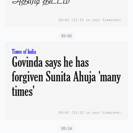
அதிரடி திட்டம்
03:02
(21:32 in your timezone)
03:02
Times of India
Govinda says he has
forgiven Sunita Ahuja 'many
times'
03:02
(21:32 in your timezone)
03:14