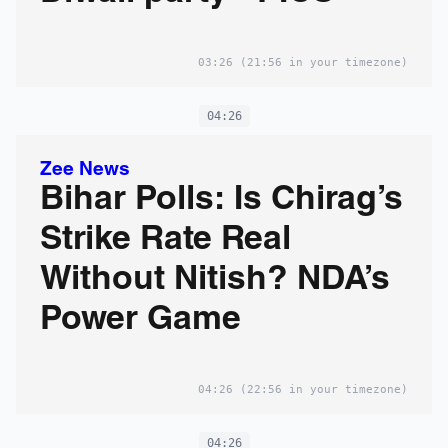
03:26
(21:56 in your timezone)
04:26
Zee News
Bihar Polls: Is Chirag’s
Strike Rate Real
Without Nitish? NDA’s
Power Game
04:26
(22:56 in your timezone)
04:26