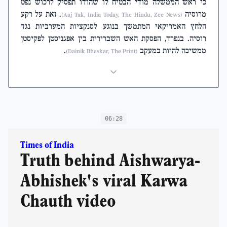
כי ראש הממשלה מודי הבטיח לו שהודו תפסיק לרכוש נפט
מרוסיה
. זאת על רקע
(Aaj Tak, India Today, The Hindu, Zee News)
הלחץ האמריקאי המתמשך בנוגע לסנקציות המערביות נגד
רוסיה. בנפרד, הפסקת האש השברירית בין אפגניסטן לפקיסטן
ממשיכה להיות במעקב
.
(Dainik Bhaskar, The Print)
06:28
Times of India
Truth behind Aishwarya-
Abhishek's viral Karwa
Chauth video