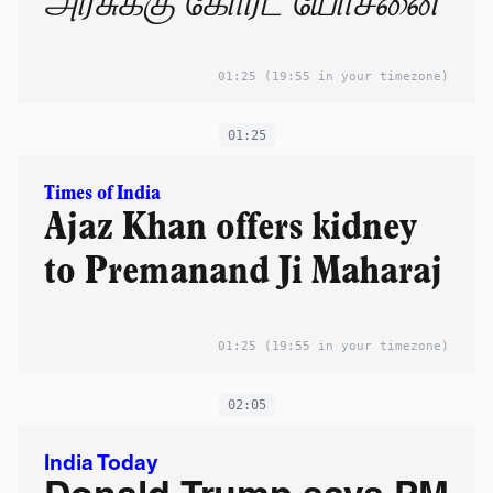
அரசுக்கு கோர்ட் யோசனை
01:25
(19:55 in your timezone)
01:25
Times of India
Ajaz Khan offers kidney
to Premanand Ji Maharaj
01:25
(19:55 in your timezone)
02:05
India Today