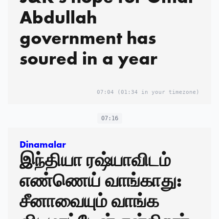
Abdullah
government has
soured in a year
07:04
(01:34 in your timezone)
07:16
Dinamalar
இந்தியா ரஷ்யாவிடம்
எண்ணெய் வாங்காது:
சீனாவையும் வாங்க