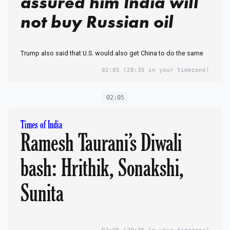
assured him India will
not buy Russian oil
Trump also said that U.S. would also get China to do the same
02:05
(20:35 in your timezone)
02:05
Times of India
Ramesh Taurani’s Diwali
bash: Hrithik, Sonakshi,
Sunita