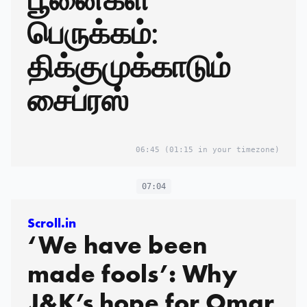
பெருக்கம்:
திக்குமுக்காடும்
சைப்ரஸ்
06:45
(01:15 in your timezone)
07:04
Scroll.in
‘We have been
made fools’: Why
J&K’s hope for Omar