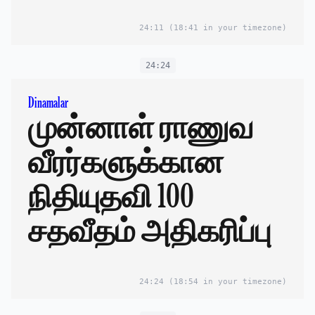
24:11
(18:41 in your timezone)
24:24
Dinamalar
முன்னாள் ராணுவ
வீரர்களுக்கான
நிதியுதவி 100
சதவீதம் அதிகரிப்பு
24:24
(18:54 in your timezone)