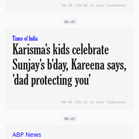
06:28
(24:58 in your timezone)
06:45
Times of India
Karisma's kids celebrate
Sunjay's b'day, Kareena says,
'dad protecting you'
06:45
(01:15 in your timezone)
06:45
ABP News