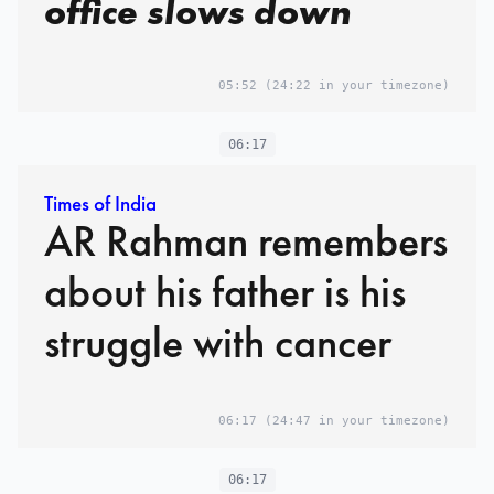
office slows down
05:52
(24:22 in your timezone)
06:17
Times of India
AR Rahman remembers
about his father is his
struggle with cancer
06:17
(24:47 in your timezone)
06:17