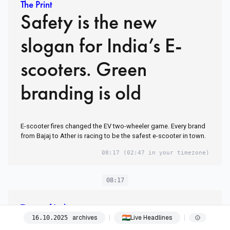
The Print
Safety is the new
slogan for India’s E-
scooters. Green
branding is old
E-scooter fires changed the EV two-wheeler game. Every brand
from Bajaj to Ather is racing to be the safest e-scooter in town.
08:17
(02:47 in your timezone)
08:17
Times of India
Casting Couch at
archives
Live Headlines
16
.
10
.
2025