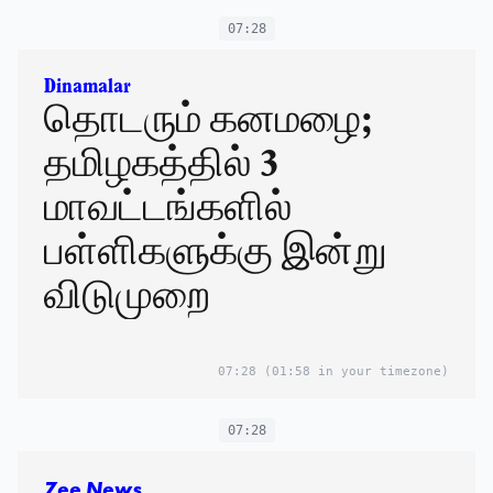
07:28
Dinamalar
தொடரும் கனமழை;
தமிழகத்தில் 3
மாவட்டங்களில்
பள்ளிகளுக்கு இன்று
விடுமுறை
07:28
(01:58 in your timezone)
07:28
Zee News