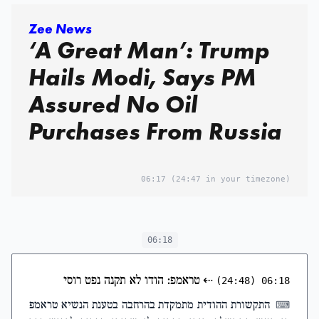
Zee News
‘A Great Man’: Trump
Hails Modi, Says PM
Assured No Oil
Purchases From Russia
06:17
(24:47 in your timezone)
06:18
⇠
טראמפ: הודו לא תקנה נפט רוסי
(24:48)
06:18
התקשורת ההודית מתמקדת בהרחבה בטענת הנשיא טראמפ
⌨