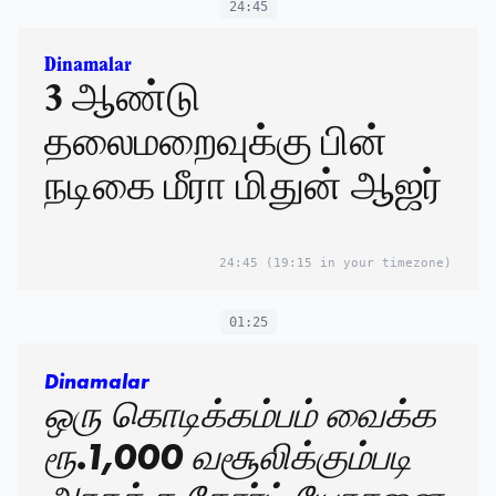
24:45
Dinamalar
3 ஆண்டு
தலைமறைவுக்கு பின்
நடிகை மீரா மிதுன் ஆஜர்
24:45
(19:15 in your timezone)
01:25
Dinamalar
ஒரு கொடிக்கம்பம் வைக்க
ரூ.1,000 வசூலிக்கும்படி