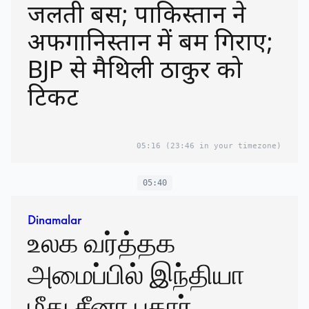
जलती बस; पाकिस्तान ने
अफगानिस्तान में बम गिराए;
BJP से मैथिली ठाकुर को
टिकट
05:16
(23:46 in your timezone)
05:40
Dinamalar
உலக வர்த்தக
அமைப்பில் இந்தியா
மீது சீனா புகார்