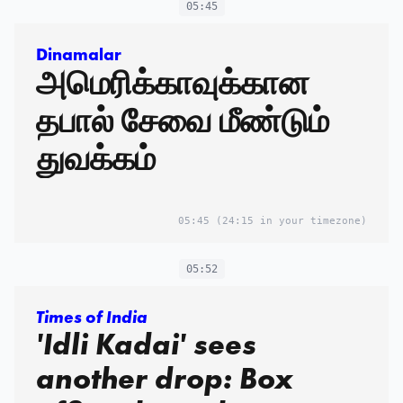
05:45
Dinamalar
அமெரிக்காவுக்கான
தபால் சேவை மீண்டும்
துவக்கம்
05:45
(24:15 in your timezone)
05:52
Times of India
'Idli Kadai' sees
another drop: Box