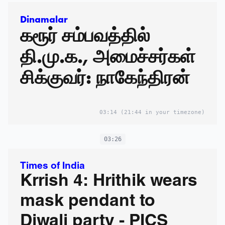
Dinamalar
கரூர் சம்பவத்தில்
தி.மு.க., அமைச்சர்கள்
சிக்குவர்: நாகேந்திரன்
03:14
(21:44 in your timezone)
03:26
Times of India
Krrish 4: Hrithik wears
mask pendant to
Diwali party - PICS