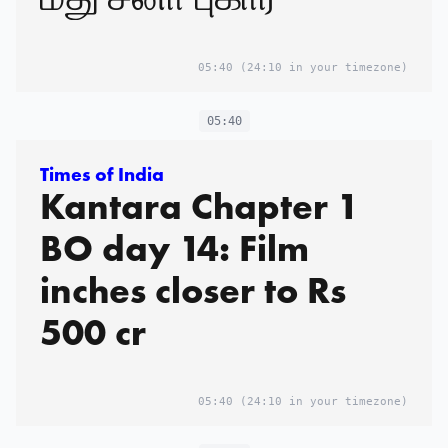
05:40
(24:10 in your timezone)
05:40
Times of India
Kantara Chapter 1
BO day 14: Film
inches closer to Rs
500 cr
05:40
(24:10 in your timezone)