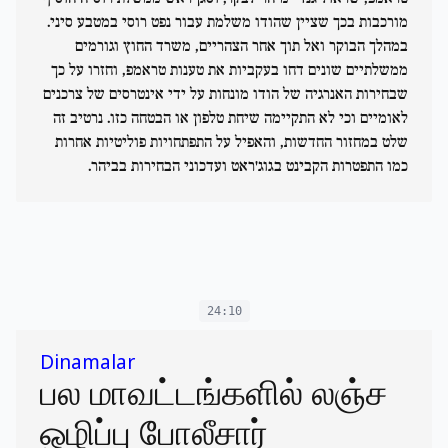
מורכבות בכך שציין שהודו משלמת עבור נפט רוסי במטבע סיני.
במהלך הבוקר ואל תוך אחר הצהריים, משרד החוץ וגורמים
ממשלתיים שונים דחו בעקביות את טענות טראמפ, וחזרו על כך
שבחירות האנרגיה של הודו מונחות על ידי אינטרסים של צרכנים
לאומיים וכי לא התקיימה שיחת טלפון או הבטחה כזו. נרטיב זה
שלט במחזור החדשות, והאפיל על התפתחויות פוליטיות אחרות
כמו התפטרות הקבינט בגוג'ראט ועדכוני הבחירות בביהר.
24:10
Dinamalar
பல மாவட்டங்களில் லஞ்ச
ஒழிப்பு போலீசார்