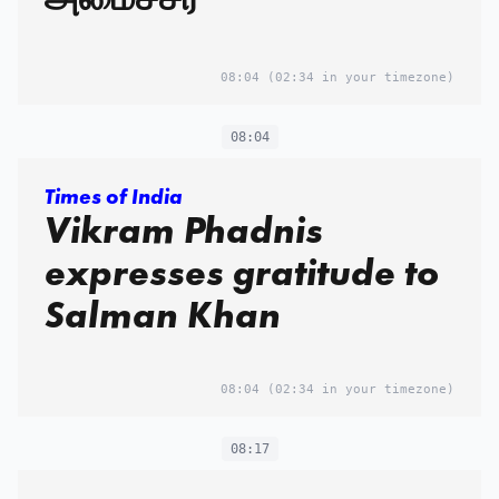
அமைச்சர்
08:04
(02:34 in your timezone)
08:04
Times of India
Vikram Phadnis
expresses gratitude to
Salman Khan
08:04
(02:34 in your timezone)
08:17