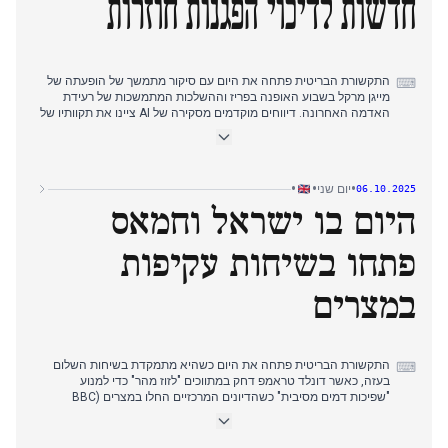
חדשות לדיכוי הפגנות חוזרות
התקשורת הבריטית פתחה את היום עם סיקור מתמשך של הופעתה של
⌨
מייגן מרקל בשבוע האופנה בפריז וההשלכות המתמשכות של רעידת
האדמה האחרונה. דיווחים מוקדמים מסקירה של AI ציינו את תקוותיו של
נתניהו לשחרור בני ערובה והמשך ההפגנות הפרו-פלסטיניות. לקראת סוף
הבוקר, המיקוד עבר למדיניות פנים, כאשר סקיי ניוז והאינדיפנדנט דיווחו
כי למשטרה יינתנו סמכויות חדשות לדיכוי הפגנות חוזרות, בעקבות כמעט
500 מעצרים בהפגנת "פעולה למען פלסטין". התפתחות זו המשיכה
•
•
•
יום שני
06.10.2025
לשלוט בכותרות גם בשעות הצהריים המוקדמות, לצד נאום של קמי
היום בו ישראל וחמאס
באדנוך בוועידת המפלגה השמרנית, בו אישרה תוכניות לעזוב את ה-
ECHR ודיברה על "תיאטרוני הפחדה" ברחובות בריטניה. דיווחי הערב
המשיכו להדגיש את הצהרותיו של טראמפ בנוגע לעזה ואת הדיון סביב ה-
פתחו בשיחות עקיפות
ECHR.
במצרים
התקשורת הבריטית פתחה את היום כשהיא מתמקדת בשיחות השלום
⌨
בעזה, כאשר דונלד טראמפ דחק במתווכים "לזוז מהר" כדי למנוע
"שפיכות דמים מסיבית" כשהדיונים המרכזיים החלו במצרים (BBC
News, Sky News, The Independent). נרטיב זה נמשך לאורך כל
הבוקר ותחילת אחר הצהריים, כאשר טראמפ חזר על קריאותיו לישראל
ולחמאס להאיץ את המשא ומתן (BBC News, The Independent).