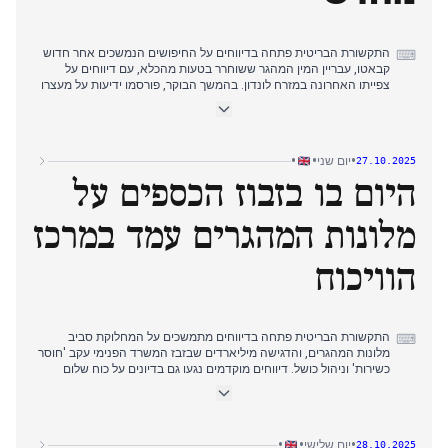
התקשורת הבריטית פתחה בדיווחים על החיפושים הנמשכים אחר חדוש
⌨
קבאטו, עבריין המין המהגר ששוחרר בטעות מהכלא, עם דיווחים על
צפייתו האחרונה במזרח לונדון. בהמשך הבוקר, פורסמו ידיעות על מעצרו
של קבאטו בצפון לונדון, מה ששלט בכותרות בכלי תקשורת שונים.
ה"ספקטייטור" הדגיש את השכיחות של שחרורים שגויים מהכלא.
בתחילת אחר הצהריים, הדיווחים התמקדו בפרטי מעצרו מחדש של
•
•
•
יום שני
27.10.2025
קבאטו בפארק פינסברי, כאשר ראש הממשלה הדגיש את גירושו
היום בו בזבוז הכספים על
הממשמש ובא. בערב התפתחו דיווחים נוספים לגבי הגירוש המתוכנן
ותגובות חריפות מצד משפחת הקורבן, שהביעו זעם על שחרורו השגוי.
בנפרד, פורסמו כתבות על רווחי המפלגה הקומוניסטית הסינית מבתי מלון
מלונות המהגרים עמד במרכז
למהגרים בבריטניה ועל עמדתה של נשיאת אירלנד החדשה בנוגע
לחמאס.
הוויכוח
התקשורת הבריטית פתחה בדיווחים מתמשכים על המחלוקת סביב
⌨
מלונות המהגרים, והדגישה מיליארדים שבזבז המשרד הפנימי עקב 'חוסר
כשירות' וניהול כושל. דיווחים מוקדמים נגעו גם בדיונים על כוח שלום
בינלאומי בעזה ועל כספי משפחת המלוכה.
עד שעות אחר הצהריים המוקדמות, נמשכה תשומת הלב לסוגיית מלונות
המהגרים, כאשר חברי פרלמנט האשימו את הממשלה בבזבוז
•
•
•
יום שלישי
28.10.2025