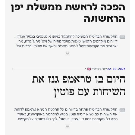
זכתה לתשומת לב רבה לפני שהראתה סימני התאוששות.
הפכה לראשת ממשלת יפן
הראשונה
התקשורת הבריטית המשיכה להתמקד באופן אינטנסיבי בנסיך אנדרו.
⌨
דיווחים מוקדמים הדגישו טענות מזיכרונותיה של וירג'יניה ג'ופרה, מה
שהגביר את הקריאות לשלול ממנו תארים וחשף את שנותיו הרבות של
אי-תשלום שכר דירה בלודג' רויאל. הדיון הסלים עם טענות חדשות לפיהן
ניסה לשכור טרולים באינטרנט נגד ג'ופרה. עד אמצע היום, גברו
הדרישות שאנדרו יפנה את לודג' רויאל ויפרוש מהחיים הציבוריים,
שהתודלקו על ידי דיווחים על ניסיונותיו לכאורה לאסוף מידע מפליל על
•
•
•
יום רביעי
22.10.2025
מאשימיו. בנפרד, דווח כי סנאאה טאקאיצ'י זכתה בהצבעה היסטורית
היום בו טראמפ גנז את
והפכה לראש הממשלה האישה הראשונה של יפן. מאוחר יותר, כוחות
בריטיים נשלחו לישראל לפקח על הפסקת האש בעזה, בעוד חקירת
כנופיית ניצול מיני עמדה בפני מהומה.
השיחות עם פוטין
התקשורת הבריטית פתחה בדיווחים על החלטת הנשיא טראמפ לדחות
⌨
את השיחות עם נשיא רוסיה פוטין בנוגע למלחמה באוקראינה, כאשר
כמה כלי תקשורת רמזו כי 'שיחקו בו שוב'. לכך נלוו דיווחים על תקיפות
רוסיות באמצעות מל"טים וטילים בערים אוקראיניות, שגרמו לנפגעים,
כולל ילדים, שעות ספורות לאחר דחיית השיחות.