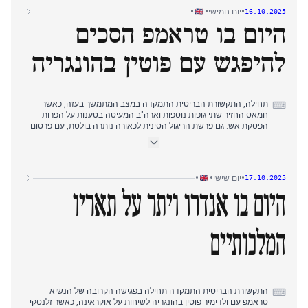
עלו דיונים סביב העלאות מס אפשריות וקיצוצי הוצאות בתקציב בריטניה,
•
•
•
יום חמישי
16.10.2025
ופרסום ראיות על ידי הממשלה בתיק ריגול סיני שקרס, מה שעורר ויכוח
היום בו טראמפ הסכים
פוליטי על טיוח לכאורה.
להיפגש עם פוטין בהונגריה
תחילה, התקשורת הבריטית התמקדה במצב המתמשך בעזה, כאשר
⌨
חמאס החזיר שתי גופות נוספות וארה"ב המעיטה בטענות על הפרות
הפסקת אש. גם פרשת הריגול הסינית לכאורה נותרה בולטת, עם פרסום
עדויות חדשות ושאלות לראש הממשלה.
בהמשך היום, הנרטיב עבר להתמקד בפגישה המתקרבת של הנשיא
טראמפ עם ולדימיר פוטין בהונגריה לשיחות על אוקראינה, בעקבות שיחת
•
•
•
יום שישי
17.10.2025
טלפון "פורייה". במקביל, החששות מסין נמשכו, כאשר MI5 חשף מזימה
סינית שסוכלה ובייג'ינג גינתה את סטארמר על טענות ריגול.
היום בו אנדרו ויתר על תאריו
המלכותיים
התקשורת הבריטית התמקדה תחילה בפגישה הקרובה של הנשיא
⌨
טראמפ עם ולדימיר פוטין בהונגריה לשיחות על אוקראינה, כאשר זלנסקי