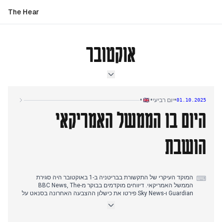
The Hear
אוקטובר
•
•
•
יום רביעי
01.10.2025
היום בו הממשל האמריקאי
הושבת
המוקד העיקרי של התקשורת בבריטניה ב-1 באוקטובר היה סגירת
⌨
הממשל האמריקאי. דיווחים מוקדמים בבוקר מ-BBC News, The
Guardian ו-Sky News פירטו את כישלון ההצבעה האחרונה בסנאט על
הצעת חוק מימון זמנית, שהובילה לתחילת הסגירה תוך שעות. נושא זה
המשיך לשלוט בסיקור עד סוף הבוקר, כאשר כלי תקשורת דיווחו על
ההשפעה המיידית של אלפי עובדים פדרליים העומדים בפני חופשה ללא