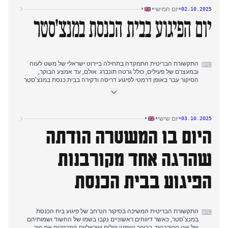
תשלום, והבית הלבן הזהיר מפני פיטורים קרובים. עד אחר הצהריים,
•
•
•
יום חמישי
02.10.2025
הדמוקרטים האשימו את התנהגותו ה"מנותקת" של הנשיא טראמפ
במשבר, בעוד קבוצה דו-מפלגתית של סנאטורים חיפשה פתרון.
יום הפיגוע בבית הכנסת במנצ'סטר
התקשורת הבריטית התמקדה בתחילה ביירוט ישראלי של משט לעזה
⌨
ובמעצרם של פעילים, כולל גרטה תונברג. אולם, עד אמצע הבוקר,
הסיקור עבר באופן דרמטי לפיגוע דריסה ודקירה בבית כנסת במנצ'סטר
ביום הכיפורים. הדיווחים התפתחו במהירות מפצועים רבים להרוגים,
כשחשוד נורה למוות על ידי המשטרה.
לאורך שעות אחר הצהריים, האירוע הוכרז רשמית כפיגוע טרור, כאשר
•
•
•
יום שישי
03.10.2025
שני קורבנות אושרו כהרוגים והחשוד, שלפי הדיווחים לבש חגורת נפץ,
היום בו המשטרה הודתה
נהרג. בוצעו גם שני מעצרים. בערב, החשוד זוהה כג'יהאד אל-שאמי,
אזרח בריטי ממוצא סורי בן 35, ושלושה אנשים נמצאים כעת במעצר.
מנהיג הלייבור, קיר סטארמר, גינה את הפיגוע והתחייב להילחם
שהרגה אחד מקורבנות
באנטישמיות.
הפיגוע בבית הכנסת
התקשורת הבריטית המשיכה בסיקור הנרחב של פיגוע בית הכנסת
⌨
במנצ'סטר, כאשר דיווחים ראשוניים נקבו בשמו של החשוד ושמותיהם
של שני הקורבנות. בבוקר נשמעו קולות ישראליים המבקרים את קיר