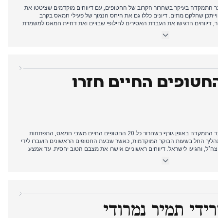
שראלית ב-11 באוקטובר התמקדה בעיקר בשחרור הקרוב של החטופים, עם דיווחים מוקדמים שציטטו את
 וייתכן שחלקם מתים. דיונים כללו גם את היחס הנמוך של פעילי חמאס בקרב
 דיווחים הדגישו את העברת האסירים לחילופי שבויים ואת דחיית חמאס למשמרת
ב עברה להתאבדות הטרגית של רועי שלו, ניצול מפסטיבל נובה. במקביל, השליח
לאשר את נסיגת צה"ל ובהמשך נאם בעצרת בכיכר החטופים, שם זכה לתשואות אך גם
, גורמים בחמאס ציינו ששחרור החטופים יחל ביום שני בבוקר.
החטופים החיים חזרו
התקשורת הישראלית ב-13 באוקטובר התמקדה באופן גורף בשחרור כל 20 החטופים החיים משבי חמאס, התפתחות
תהליך החל בשעות הבוקר המוקדמות, כאשר שבעת החטופים הראשונים הועברו לידי
צה"ל, והגיעו לישראל. דיווחים ראשוניים אישרו את מצבם הטוב יחסית. עד אמצע
הנותרים הועברו גם הם לידי הצלב האדום, מה שהוביל להצהרות נרחבות שכל החטופים
מפ הגיע לישראל ונאם בכנסת, הכריז על סיום מלחמת עזה וחגג את שובם של
מת הלב עברה לשובם של ארבעה חטופים חללים, עם דיווחים שהדגישו את כישלונו
להחזיר את כל 28 החללים כפי שסוכם בתחילה, ופירטו את התנאים הקשים שחוו החטופים שחזרו במהלך
רידי תמיר נמרודי