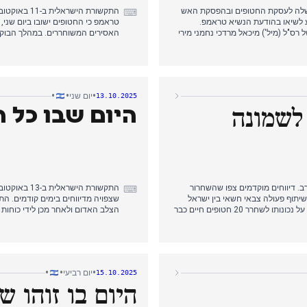
מי של הממשלה לעסקת החטופים ובהפסקת האש
התקשורת הי
⌨
ע לשיאו בהודעת הנשיא טראמפ.
טראמפ כי החטופים ישובו ביום שני,
רס"ל (מיל') מיכאל מרדכי נחמני מירי
האסירים המשוחררים. במהלך הבוקר,
זרה בעזה. אחר הצהריים, תשומת הל
האמריקאי וויטקוף ביקר בעזה כדי 
ב", שהושלמה עד הצהריים, מה שהחל
לקריאות בוז על אזכור נתניהו. בערב
ים של הרגע האחרון ברשימת האסירים המשוחררים,
•
•
•
יום שני
13.10.2025
לשמונה
היום שבו כל 
לחצים אדירים והפריך טענות שהעסקה
ם, התקשורת התמקדה בהכנות לקליטת
ריקאיות וסעיף דרמטי שישראל התעקשה
 במצרים בהשתתפות טראמפ.
ם המתקרב. דיווחים מוקדמים צפו שהשחרור
⌨
שיתוף פעולה צבאי חשאי בין ישראל
שצפויה מדיווחים בימים קודמים. ה
למדינות ערב במהלך המלחמה נחשף. עד שעות הבוקר המאוחרות, חמאס הודיע על נכונותו לשחרר 20 חטופים חיים כבר
הצלב האדום ולאחר מכן לידי כוחות 
, עד תחילת אחר הצהריים, לשכת ראש
הבוקר, 13 החטופים החיים 
וכמה כלי תקשורת אישרו כי השחרור יתחיל מחר בבוקר, בשעה 8:00, בשני שלבים משלושה מוקדים בעזה,
החיים שוחררו. במקביל, הנשיא טרא
חון על חמאס, הצהרה שראש הממשלה
החטופים. בשעות אחר הצהריים, תשו
של חמאס 
738 ימי שביים.
•
•
•
יום רביעי
15.10.2025
היום בו זוהו ש