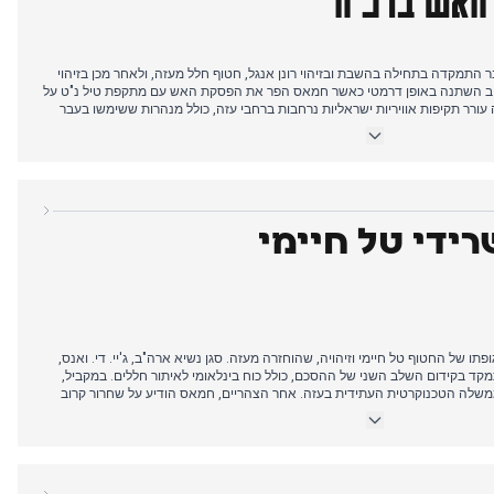
ראלית ב-19 באוקטובר התמקדה בתחילה בהשבת ובזיהוי רונן אנגל, חטוף חלל מעזה, ולאחר מכן בזיהוי
טיב השתנה באופן דרמטי כאשר חמאס הפר את הפסקת האש עם מתקפת טיל נ"ט על
 עורר תקיפות אוויריות ישראליות נרחבות ברחבי עזה, כולל מנהרות ששימשו בעבר
יהו הורה על תגובה נחרצת, ובהתפתחות משמעותית, ההנהגה המדינית החליטה
היום הגיע לשיאו עם ההודעה הטרגית על מותם של רב-סרן יניב קולא וסמ"ר איתי
רידי טל חיימי
ו של החטוף טל חיימי וזיהויה, שהוחזרה מעזה. סגן נשיא ארה"ב, ג'יי. די. ואנס,
קד בקידום השלב השני של ההסכם, כולל כוח בינלאומי לאיתור חללים. במקביל,
משלה הטכנוקרטית העתידית בעזה. אחר הצהריים, חמאס הודיע על שחרור קרוב
בות איום מחודש של הנשיא טראמפ בנוגע לעמידת הארגון בתנאי הפסקת האש.
זה, והן הועברו לידי ישראל לזיהוי במכון לרפואה משפטית.