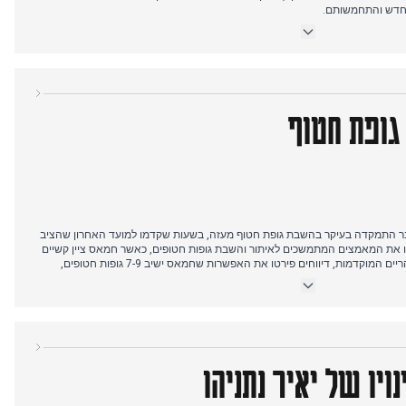
מחדש והתחמשותם.
עו על כך שחמאס עשוי לשחרר חטופים חללים, אם כי זה אופיין מאוחר יותר
צרי נכנס לעזה, לכאורה בהתעקשות ארה"ב, כדי לאתר ולסייע בהחזרת חטופים
של הנשיא טראמפ על כך שקטאר עשויה לשלוח כוחות לכוח שמירת שלום בעזה.
.
גופת חטוף
שראלית ב-27 באוקטובר התמקדה בעיקר בהשבת גופת חטוף מעזה, בשעות שקדמו למועד האחרון שהציב
ו את המאמצים המתמשכים לאיתור והשבת גופות חטופים, כאשר חמאס ציין קשיים
עקב שינוי פני השטח. עד שעות הצהריים המוקדמות, דיווחים פירטו את האפשרות שחמאס ישיב 7-9 גופות חטופים,
ולה נוספת. בערב, אושר כי הצלב האדום בדרכו לקבל ארון של חטוף חלל מצפון
רצועת עזה, כאשר חמאס הצהיר כי ימסור את השרידים עד השעה 21:00. היום הסתיים בהעברת הארון בהצלחה לכוחות
ויו של יאיר נתניהו