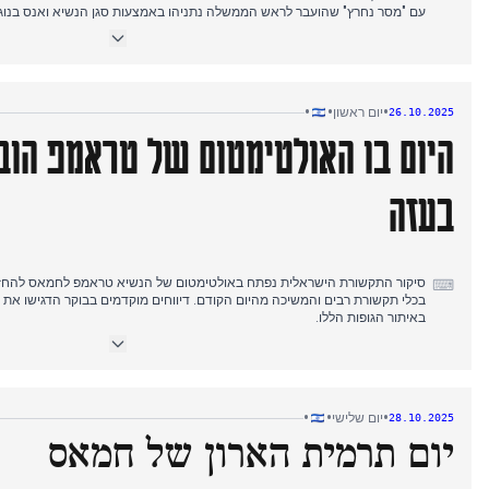
עם "מסר נחרץ" שהועבר לראש הממשלה נתניהו באמצעות סגן הנשיא ואנס בנוג
בהמשך הבוקר, ביקורו של מזכיר המדינה האמריקאי רוביו הגביר את המיקוד בעתי
לחמאס להתפרק מנשקו וכוח שלטוני בעזה לאחר חמאס שיהיה מקובל על ישראל. 
של השבת חטופים חללים נוספים, אם כי עד הערב, הערכות צבאיות הצביעו על כך 
נוספות. במקביל, דווח כי מל"טים אמריקאים טסים מעל עזה ומפקחים על הפסקת
•
•
•
יום ראשון
26.10.2025
היום בו האולטימטום של טראמפ הוב
בעזה
סיקור התקשורת הישראלית נפתח באולטימטום של הנשיא טראמפ לחמאס להחז
⌨
בכלי תקשורת רבים והמשיכה מהיום הקודם. דיווחים מוקדמים בבוקר הדגישו את כנ
באיתור הגופות הללו.
לקראת סוף הבוקר, המיקוד עבר להתחלת חיפושי הצלב האדום אחר חטופים מתים
לעיר עזה, כאשר דיווחים הצביעו על אמונה ישראלית כי הגופות עשויות להימצא 
היועצת המשפטית לממשלה הביעה התנגדות חריפה להצעת חוק שתדחה את מש
ניסיון "להימלט מאימת הדין".
•
•
•
יום שלישי
28.10.2025
יום תרמית הארון של חמאס
בתחילת אחר הצהריים, המוסד חשף רשת טרור איראנית הפועלת באוסטרליה, יוון 
כראש הרשת. בערב, דיווחים אישרו אישור ישראלי לחמאס, הצלב האדום וצוותים 
כולל באזורים שבשליטת צה"ל, תוך ציון מפורש של המאמצים לאיתור שרידיו של ה