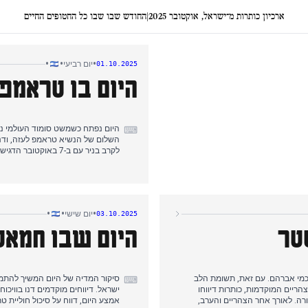
ארכיון כותרות מ־ישראל, אוקטובר 2025
|
החודש שבו שבו כל החטופים החיים
•
•
•
יום רביעי
01.10.2025
היום בו טראמפ
היום נפתח כשמשט סומוד העולמי נכ
⌨
השלום של הנשיא טראמפ לעזה, ודנ
לקרב בניר עם ב-7 ב
הטריטוריאליים של ישראל, כשספרד ו
ידי צה"ל בתוך ירי רקטות ואולטימטו
המיקוד השתנה באופן דרמטי מוקדם
עם קטאר, שלפי הדיווחים רואה בכל
•
•
•
יום שישי
03.10.2025
טר
היום שבו חמאס
סכמי אברהם. עם זאת, תשומת הלב
סיקור המדיה של היום המשיך להתמ
⌨
ריים המוקדמות, כותרות דיווחו
ישראל. דיווחים מוקדמים דנו בוויכ
ורה. לאורך אחר הצהריים והערב,
אמצע היום, דווח על סיכול חוליית 