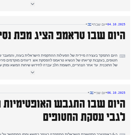
הסיקור התעצם, ופירט את שיטות התוקף (דריסה, דקירה), פעולותיו ההרואיות של 
הגברת אמצעי האבטחה. בערב, התוקף זוהה כג'יהאד אל-שאמי, אזרח סורי-בריטי,
בבריטניה. במקביל, גם דחיית חמאס את תוכנית השלום של הנשיא טראמפ זכת
•
•
•
יום שבת
04.10.2025
היום שבו טראמפ הציג מפת נסי
היום התמקד בעצירה מיידית של הפעילות ההתקפית הישראלית בעזה, והמעבר ש
⌨
חטופים, בעקבות קריאתו של הנשיא טראמפ להפסקת אש. דיווחים מוקדמים פירט
של התוכנית. עד אחר הצהריים, תשומת הלב עברה לחידוש שיחות המשא ומתן על 
מהיר, אולי תוך ימים ספורים. טראמפ הציב אולטימטום לחמאס, ודרש התקדמות מ
מפת נסיגה חדשה לעזה, וקבע שישראל הסכימה לקו נסיגה ראשוני בכפוף לאיש
•
•
•
יום שני
06.10.2025
היום שבו התגבש האופטימיות 
לגבי עסקת החטופים
ב-6 באוקטובר התקשורת הישראלית התמקדה בעיקר במשא ומתן המתמשך על ע