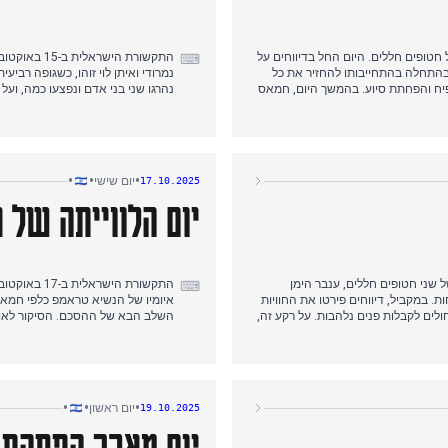
ויים של חטופים חללים. היום החל בדיווחים על
התקשורת הי
⌨
ד בהתחלה בהתחייבותו להחזיר את כל
פיח והפחתת סיוע. בהמשך היום, חמאס
נהרגו שני בני אדם ונפצעו כמה, וע
ילה ומחר. בשעות הערב המוקדמות,
נוספים לידי הצלב האדום, בטענה שא
עברו לשטח ישראל לצורך זיהוי. בניגוד
בהשתתפות השבוי המשוחרר מתן אנ
את ההסכם.
•
•
•
יום שישי
17.10.2025
יום הלווייתה של ע
זיהויים של שני חטופים חללים, ענבר הימן
התקשורת הי
⌨
 במקביל, דיווחים פירטו את החוויות
איומיו של הנשיא טראמפ כלפי חמא
לים לקבלות פנים נלהבות. על רקע זה,
השלב הבא של ההסכם. הסיקור לאור
ראל הגבירה את הלחץ על חמאס, ואיימה
שהוחזרה מעזה, בהשתתפות אלפים. 
ות לחמאס. בד בבד, מותו של רמטכ"ל
כשבארץ נערכו להעברה. דיווחים עו
העברתם לכוחות צה"ל, והגעת הארון ל
לאחרונה ואת הרחבת הסכמי אברה
•
•
•
יום ראשון
19.10.2025
יום מארב הפסקת