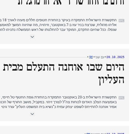
היום בו זוהו שרידי אליהו מרגלית
התקשו
⌨
אליהו מרגלית, שנרצח בניר עוז ב-7 באוקטובר, וזיהויה, מה שה
שנפלו. ככל שהיום התקדם, המוקד עבר להחלטתו של ראש הממשלה נתניהו להות
ישירה של פתיחתו לעמידת חמאס בהתחייבויותיו לגבי חטופים חללים. בערב, חמאס
נוספים, כאשר הדיווחים עקבו אחר מעורבות הצלב האדום והעברת הגופות לכוחות צ
מתמשך זה הודגש על ידי המשך המחאות של משפחות החטופים, שדרשו אחריות ו
•
•
•
יום שני
20.10.2025
היום שבו אוחנה התעלם מבית
העליון
התקשורת הישראלית ב-20 באוקטובר התמקדה בהחזרת גופת החטוף טל
⌨
באמצעות הצלב האדום לכוחות צה"ל לצורך זיהוי. במקביל, מושב החורף של הכנס
אמיר אוחנה להתייחס לשופט יצחק עמית כ"נשיא בית המשפט העליון" עורר גינוי
והאופוזיציה. ראש הממשלה נתניהו השיב כי עמית הוא נשיא, אך הוא ראש הממשלה
של טראמפ נגד חמאס ועל החששות הגוברים סביב משבר הגיוס בתוך הקואליציה