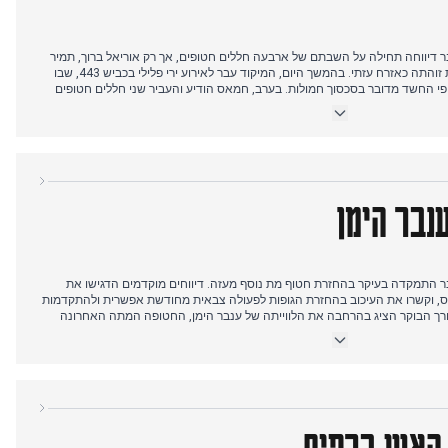
שראלית ב-15 באוקטובר דיווחה תחילה על השבתם של ארבעה חללים חטופים, אך רק אוריאל ברוך, תמיר
נמרודי ואיתן לוי זוהו, כשגופה רביעית זוהתה כאזרח עזתי. בהמשך היום, המיקוד עבר לאירוע ירי פלילי בכביש 443, שבו
ל פי החשד מדובר בסכסוך חמולות. בערב, חמאס הודיע והעביר שני חללים חטופים
לו כל הגופות שביכולתם להשיג. במקביל, התקיימה הלווייתו של סרן דניאל פרץ,
גרסט, והנשיא טראמפ איים בחידוש הפעולה הצבאית הישראלית אם חמאס יפר
נבר הימן
שראלית ב-17 באוקטובר התמקדה בעיקר בהחזרת חטוף מת נוסף מעזה. דיווחים מוקדמים הדגישו את
ס, וקשרו את העיכוב בהחזרת הגופות לפעולה צבאית מחודשת אפשרית ולהתקדמות
ך הבוקר הציג בהרחבה את הלווייתה של ענבר הימן, החטופה המתה האחרונה
בערב, החדשות עברו להתמקד בהודעת חמאס על איתור והחזרת חטוף מת נוסף,
קבים עקבו אחר דרכו של הצלב האדום לקבל את שרידי הגופה בדרום רצועת עזה,
ישראל לזיהוי פורנזי. הדיונים כללו גם את החוויות הקשות של חטופים ששבו
ם האפשרית.
 האש ברפיח