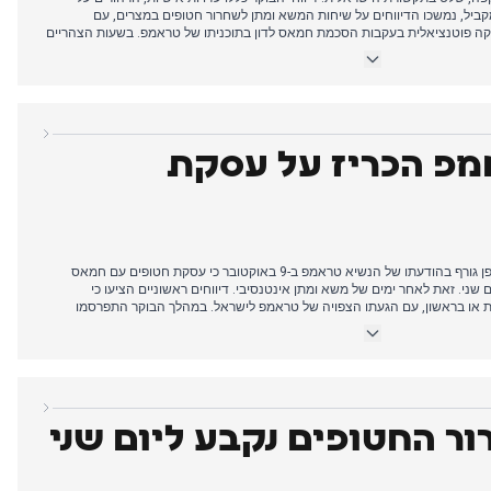
קביל, נמשכו הדיווחים על שיחות המשא ומתן לשחרור חטופים במצרים, עם
סקה פוטנציאלית בעקבות הסכמת חמאס לדון בתוכניתו של טראמפ. בשעות הצהריים
כשול משמעותי במשא ומתן, כאשר בכיר בחמאס הקשיח עמדות ודרש לקשור את
הנשיא טראמפ הביע אופטימיות לפתרון מהיר. בערב, נערכו טקסי זיכרון לאומיים
 אלפים ונאומים מרגשים של אימהות חטופים.
מפ הכריז על עסקת
התקשורת הישראלית התמקדה באופן גורף בהודעתו של הנשיא טראמפ ב-9 באוקטובר כי עסקת חטופים עם חמאס
 שני. זאת לאחר ימים של משא ומתן אינטנסיבי. דיווחים ראשוניים הציעו כי
ת או בראשון, עם הגעתו הצפויה של טראמפ לישראל. במהלך הבוקר התפרסמו
פרטים על הפסקת אש שתיכנס לתוקף ב-12:00 בצהריים ועל ישיבת הקבינט הממשלתית לאישור ההסכם. מאוחר יותר
 מלחמת עזה ועל כך שהחטופים יחזרו ביום שני או שלישי. ישיבת הקבינט
, עם נוכחותם של ויטקוף וקושנר. למרות התנגדותם של סמוטריץ' ובן-גביר,
הממשלה אישרה רשמית את העסקה עד שעות הערב המאוחרות, כאשר החטופים צפויים לשוב בתוך 72 שעות. הדיונים
גותי וגופות האחים סינוואר, והקמת כוח בינלאומי לאיתור חללים.
ור החטופים נקבע ליום שני