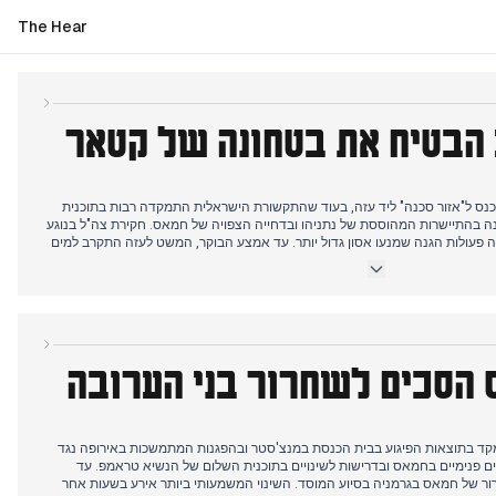
The Hear
 הבטיח את בטחונה של קטאר
נס ל"אזור סכנה" ליד עזה, בעוד שהתקשורת הישראלית התמקדה רבות בתוכנית
ה בהתיישרות המהוססת של נתניהו ובדחייה הצפויה של חמאס. חקירת צה"ל בנוגע
אוקטובר הדגישה פעולות הגנה שמנעו אסון גדול יותר. עד אמצע הבוקר, המשט לעזה התקרב למים
איטליה דרשו את עצירתו, ופעולות צבאיות מחודשות בעזה כללו כיתור העיר עזה על
ם לתושבים לעזוב.
 אחר הצהריים, עם דיווחים על חתימת הנשיא טראמפ על הסכם הגנה חסר תקדים
 תקיפה נגד קטאר איום על ביטחון ארה"ב, לאחר תקיפה ישראלית קודמת.
 הסכים לשחרור בני הערובה
קד בתוצאות הפיגוע בבית הכנסת במנצ'סטר ובהפגנות המתמשכות באירופה נגד
וחים פנימיים בחמאס ובדרישות לשינויים בתוכנית השלום של הנשיא טראמפ. עד
טרור של חמאס בגרמניה בסיוע המוסד. השינוי המשמעותי ביותר אירע בשעות אחר