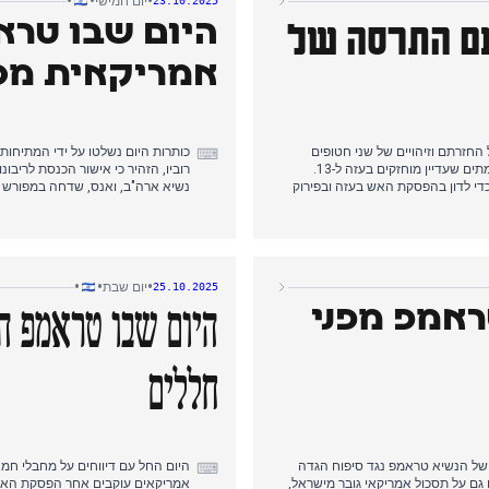
•
•
•
יום חמישי
23.10.2025
עם התרסה של
היום שבו טרא
אמריקאית מס
החזרתם וזיהויים של שני חטופים
כותרות היום נשלטו על ידי המתיחות
⌨
שנפלו, אריה זלמנוביץ' ותמיר אדר, מעזה. אירוע זה העלה את מספר החטופים המתים שעדיין מוחזקים בעזה ל-13.
רוביו, הזהיר כי אישור הכנסת לריב
די לדון בהפסקת האש בעזה ובפירוק
נשיא ארה"ב, ואנס, שדחה במפורש א
צמודה, אישרה בקריאה טרומית הצעת
פרסם אזהרה חריפה לפיה ישראל ת
אליציה ולהדחתו של חבר הכנסת
נתניהו עצר את חקיקת הסיפוח בעקב
ף המשוחרר נמרוד כהן וחששות לגבי
השנויות במחלוקת בנוגע לנורמליזצי
צים אמריקאים מתמשכים לקדם את
האחראים לחטיפת נועה ארגמני, אבינת
•
•
•
יום שבת
25.10.2025
ראמפ מפני
חללים
ל הנשיא טראמפ נגד סיפוח הגדה
היום החל עם דיווחים על מחבלי חמאס
⌨
גם על תסכול אמריקאי גובר מישראל,
אמריקאים עוקבים אחר הפסקת האש