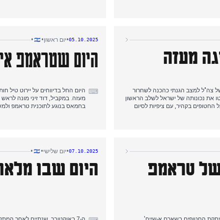
רב שמנע טרגדיה גדולה יותר, ואת
הצהריים המאוחרות והערב: הנשיא 
 והועלו חששות לגבי אנטישמיות גוברת
השבוע הבא, תוך איום בהשלכות חמו
ה לתשומת לב מתמשכת.
ולהיכנס למשא ומתן, אך גם ביקש ה
מיד את ההפצצות בעזה.
•
•
•
יום ראשון
05.10.2025
היום שטראמפ אי
גה מעזה
ל צה"ל למצב הגנתי כהכנה לשחרור
היום החל בדיווחים על יירוט טיל ח
⌨
ו את נכונותה של ישראל לשלב הראשון
מעזה. במקביל, דוד זיני מונה לרא
החטופים בקהיר, עם ציפיות לסיום
בחמאס בנוגע לתוכנית טראמפ ולמש
הירה. היום הגיע לשיאו כשטרמפ הציג
בתוכנית השלום עד לשחרור כל החטו
ור חמאס להפסקת אש ולשחרור חטופים.
מוחלטת" אם יסרב לוותר על השלטון
וביקש הפסקת אש לצורך זה, בעוד 
•
•
•
יום שלישי
07.10.2025
של טראמפ
היום שבו מלאו
סקת החטופים בשארם א-שייח',
ה-7 באוקטובר, שנתיים לאחר המת