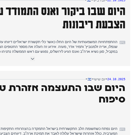
•
•
•
יום רביעי
22.10.2025
היום שבו ביקור ואנס התמודד 
הצבעת ריבונות
ההתפתחויות המשמעותיות של היום החלו כאשר כלי תקשורת ישראליים דיווחו על 
⌨
במקביל, סגן נשיא ארה"ב ואנס הגיע לירושלים, נפגש עם ראש הממשלה נתניהו כ
חמאס מנשקו. למרות התנגדותו של נתניהו וביקורו של ואנס, הכנסת, בהצבעה 
חוק להחלת ריבונות ישראלית ביהודה ושומרון, מה שהוביל למתחים פנימיים בקו
אדלשטיין מוועדה מרכזית. מאוחר יותר, דיווחים פירטו את השבי הקשה של החטו
השבת השליטה והמנהל האזרחי של חמאס בעזה לאחר הפסקת האש, לצד מאמ
תוכנית טראמפ, תוך הדגשת תנאיה וקוויה האדומים של ישראל.
•
•
•
יום שישי
24.10.2025
היום שבו התעצמה אזהרת ט
סיפוח
היום נפתח כשתשומת הלב התקשורתית בישראל התמקדה בהצהרותיו התקיפות ש
⌨
המערבית, כולל אזהרות שישראל עלולה לאבד את תמיכת ארה"ב. דיווחים הצביעו 