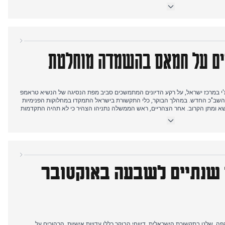
טראמפ הציב אולטימטום לחמאס, ודרש תגובה לתוכנית השלום שלו עד תחילת
רות. בעקבות זאת, חמאס הודיע רשמית על נכונותו לשחרר את כל בני הערובה
בהרות ושינויים להצעתו של טראמפ. במקביל, טראמפ קרא בפומבי לישראל להפסיק
ים על חמאס בהשמדה מוחלטת
ות'י במרכז ישראל, על רקע הדיונים המתמשכים סביב מפת הנסיגה של הנשיא טראמפ
ש השב"כ החדש. במהלך הבוקר, כלי התקשורת בישראל התמקדו במחלוקות הפנימיות
א ומתן הקרוב. אחר הצהריים, ראש הממשלה נתניהו הצהיר כי לא תהיה התקדמות
פים. מאוחר יותר, הנשיא טראמפ הציב אולטימטום חריף לחמאס, ואיים ב"השמדה
 בעזה. היום הסתיים בהודעת חמאס כי החל לאסוף את גופות החטופים ההרוגים,
משלחת ישראלית צפויה לצאת לקהיר למשא ומתן.
 שנתיים לשבעה באוקטובר
קפה, שלט בתקשורת הישראלית. דיווחי הבוקר כללו עדויות אישיות, הרהורים על