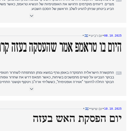
⌨
מצרים. דיווחים מוקדמים הדגישו את האופטימיות של הנשיא טראמפ, כאשר מש
הביע ביטחון שניתן להגיע לשלב הראשון של הסכם השבוע.
לאורך היום, הדיונים התרכזו בהגעת המשלחת הישראלית למצרים ובהנחיות ראש
הזמנים הצפוף למשא ומתן. בערב, ביטחונו של טראמפ גבר, כשהצהיר כי קיבל א
וכי הוא "די בטוח" שהסכם יושג.
•
•
•
יום רביעי
08.10.2025
מלאת שנתיים למתקפות 7 באוקטובר זכתה אף היא לסיקור נרחב, עם עדויות אישיות והתייחסויות להשפעת הסכסוך.
היום בו טראמפ אמר שהעסקה בעזה קרו
התקשורת הישראלית התמקדה באופן גורף במשא ומתן המתפתח לשחרור חטופים ב
⌨
בבוקר הצביעו על קשיים מתמשכים בשיחות, כאשר חמאס דרש את שחרור גופות ה
הבוקר החלה להיווצר "אווירה אופטימית", כששליחי ארה"ב ויטקוף וקושנר התחי
אחר הצהריים, גורמים ישראלים הביעו אופטימיות זהירה לגבי התקרבות להשלמ
לחתימה בתוך ימים. במקביל, הופיע סרטון של החטוף הנפאלי ביפין ג'ושי, שהוסי
הערב הגיע לשיאו עם הבעת אופטימיות חזקה מצד הנשיא טראמפ, שציין כי עסקה "
•
•
•
יום שישי
10.10.2025
התיכון עד יום ראשון, מה שחיזק את התמקדות התקשורת בהסכם קרוב. דיווחים מ
יום הפסקת האש בעזה
להיחתם בתוך שעות, כאשר חמאס הסכים לתנאים וטראמפ צפוי להכריז על הפרי