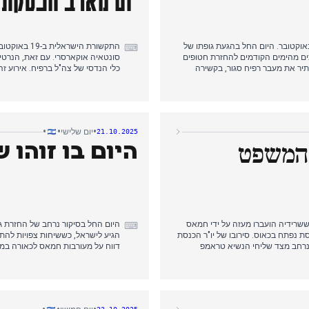
רת הישראלית התמקדה בעיקר בהחזרת חטופים חללים מעזה לאורך 18 באוקטובר. היום החל בהגעת גופתו של
התקשורת היש
⌨
יווה המשך למאמצים מהימים הקודמים להחזרת חטופים
סונטאיה אוקארסרי. עם זאת, הנר
יר את מעבר רפיח סגור, בקשירה
כלי הנדסי של צה"ל ברפיח. אירוע זה
 הודיע כי יחזיר שני חטופים חללים
להחזקת חטופים. ראש הממשלה נתנ
ה"ל ולישראל לצורך זיהוי. נרטיב
להפסיק את הסיוע ההומניטרי לעזה. 
החזרת כל השבויים הנותרים.
יעבץ במתקפה ברפיח.
•
•
•
יום שלישי
21.10.2025
 המשפט
היום בו זוהו ש
 חיימי, ששרידיה הועברו מעזה על ידי חמאס
היום החל בסיקור נרחב של החזרת גופת
⌨
ת נפתח בכאוס. סירובו של יו"ר הכנסת
הגיע לישראל, כששיחות צפויות להתמ
 נרחב מצד שליחי הנשיא טראמפ
דווח על מעורבות חמאס לכאורה במ
. בנוסף, נמשכו הדיונים על איומיו
של שני חטופים חללים נוספים, בעק
.
הצלב האדום קיבל את הגופות בדרום ע