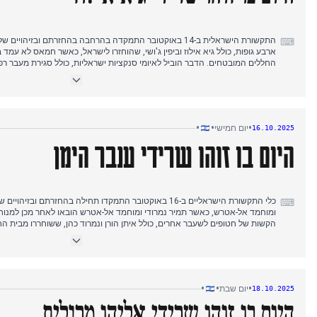
התקשורת הישראלית ב-14 באוקטובר התמקדה בהרחבה בהחזרתם ובזיה
⌨
ארבע גופות, כולל גיא אילוז וביפין ג'ושי, שהוחזרו לישראל, כאשר חמאס לא עמ
החללים המובטחים. הדבר הוביל לאיומי סנקציות ישראליות, כולל סגירת מעבר ר
הודיע על החזרתם הצפויה של ארבעה חטופים חללים נוספים, שצפויים להגיע הל
הצלב האדום היה בדרכו, ולאחר מכן קיבל ארבעה ארונות, שהועברו לכוחות צה"ל ו
לאתמול, חמאס לא פרסם את זהותם של ארבעת החללים הללו.
•
•
•
יום חמישי
16.10.2025
היום בו זוהו שרידי ענבר הימן
כלי התקשורת הישראליים ב-16 באוקטובר התמקדו תחילה בהחזרתם וב
⌨
ומוחמד אל-אטרש, כאשר תמיר נמרודי ומוחמד אל-אטרש הובאו לאחר מכן למנוחות.
הקשות של חטופים לשעבר אחרים, כולל איתן הורן ונמרוד כהן, ששוחררו מבית החו
צוות בינלאומי החל לפעול בעזה לאיתור שרידי חטופים חללים נוספים, כאשר יש
בצמצום סיוע אם לא יוחזרו גופות נוספות. הנשיא טראמפ גם פרסם אזהרות חמור
החות'ים, מוחמד עבד אל-כרים אל-גמארי, בהתקפה ישראלית אושר רשמית.
•
•
•
יום שבת
18.10.2025