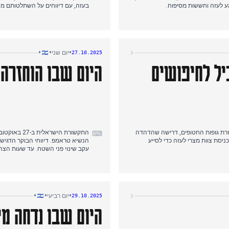
ע לעזה וחששות מסיפוח.
בעזה, עם דיווחים על השתלטותם 
ד עזה, והדגיש את דרישות ארה"ב
בתחילת אחר הצהריים, דיווחים הצבי
דיווחים המשיכו להתייחס לאפשרות
כהטעיה. ככל שהיום התקדם, צוות מ
שאין אינדיקציה מיידית לשחרור גופות
חללים. לאחר מכן הגיעו הצהרותיו 
 האש השברירית.
בערב, טראמפ הציב אולטימטום של 48 שעות לחמאס בנוגע להחזרת חטופים חללים
•
•
•
יום שני
27.10.2025
יל לחיפושים
היום שבו הוחזרה 
רת גופות החטופים, דרישה שהדהדה
התקשורת הי
⌨
יסת צוות מצרי לעזה כדי לסייע
הנשיא טראמפ. דיווחי הבוקר הדגיש
כשישראל ממתינה לאישור ארה"ב לפע
 בעזה, במיוחד באזור רפיח וממזרח
באזורים שבשליטת צה"ל. במקביל,
צה"ל והובלתו לישראל לצורך זיהוי.
פט ראש הממשלה נתניהו, וראתה בה
•
•
•
יום רביעי
29.10.2025
היום שבו נדחה מינ
וגרמניה, וזיהה את "סרדאר עמר"
מצריים לאיתור חטופים מתים בעזה,
דר גולדין. זאת במקביל לחדשות על