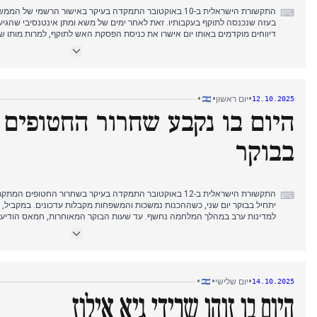
התקשורת הישראלית ב-10 באוקטובר התמקדה בעיקר באישור הרש
⌨
בעזה שנכנסה לתוקף בעקבותיו. זאת לאחר ימים של משא ומתן אינטנסיבי שהגי
דיווחים מוקדמים באותו יום אישרו את כניסת הפסקת האש לתוקף, למרות מותו של 
צלף שעות ספורות לפני כן.
לאורך הבוקר, כלי התקשורת הדגישו את נסיגת צה"ל מעיר עזה לעבר "הקו הצהו
את הספירה לאחור של 72 שעות לשחרור החטופים. דווח גם על שינוי
כאשר חברי חמאס החליפו את פת"ח.
•
•
•
יום ראשון
12.10.2025
היום בו נקבע שחרור החטופים 
בשעות הבוקר המאוחרות, ראש הממשלה נתניהו הגן על העסקה, וציין כי עמד ב
הייתה זמינה זמן רב. הוא גם הזהיר מפני המשך פירוז רצועת עזה. אחר הצהריי
החטופים, שאמורים לשוב כבר ביום ראשון, עם דגש דיפלומטי על הערבויות האמ
בבוקר
עליו בנוגע לסיוע לעזה. נמשכו גם הדיונים על פתיחת מעבר רפיח ופסגה קרובה
התקשורת הישראלית ב-12 באוקטובר התמקדה בעיקר בשחרור החטופי
⌨
יתחיל בבוקר יום שני, כשההכנות נמשכות והמשפחות מקבלות עדכונים. במקביל, 
היום, מה שהוביל לספקולציות שזה יקרה לפני הגעתו של הנשיא טראמפ. עם זאת
הממשלה 
כשהצלב האדום מתווך. מאוחר יותר באותו היום, הרמטכ"ל זמיר הכריז על ניצ
נתניהו סתר מיד, והדגיש כי "המערכה לא תמה".
•
•
•
יום שלישי
14.10.2025
היום בו זוהו שרידי גיא אילוז