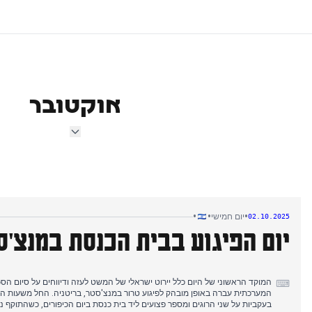
אוקטובר
•
•
•
יום חמישי
02.10.2025
יום הפיגוע בבית הכנסת במנצ'ס
המוקד הראשוני של היום כלל יירוט ישראלי של המשט לעזה ודיווחים על סיום ה
⌨
המערכתית עברה באופן מובהק לפיגוע טרור במנצ'סטר, בריטניה. החל משעות הצה
בעקביות על שני הרוגים ומספר פצועים ליד בית כנסת ביום הכיפורים, כשהתוקף נ