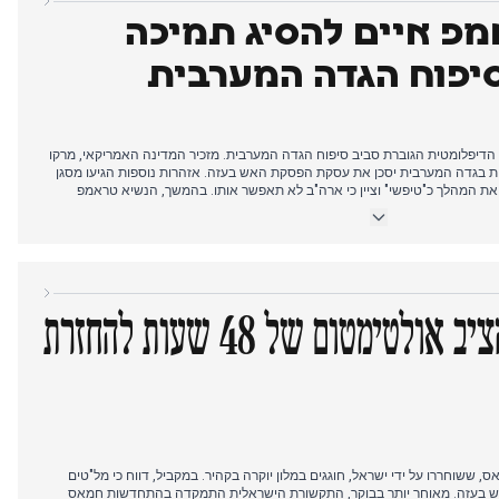
מפ איים להסיג תמיכה
יפוח הגדה המערבית
 הדיפלומטית הגוברת סביב סיפוח הגדה המערבית. מזכיר המדינה האמריקאי, מרקו
ונות בגדה המערבית יסכן את עסקת הפסקת האש בעזה. אזהרות נוספות הגיעו מסגן
ת המהלך כ"טיפשי" וציין כי ארה"ב לא תאפשר אותו. בהמשך, הנשיא טראמפ
אבד את כל התמיכה האמריקאית אם תמשיך בסיפוח. בתגובה, ראש הממשלה
ות ההתנגדות האמריקאית העזה. בינתיים, שר האוצר סמוטריץ' התנצל על אמירותיו
ה עם סעודיה בתמורה למדינה פלסטינית. צה"ל דיווח גם על חיסול המחבלים
ן אור ואיתן מור.
היום שבו טראמפ הציב אולטימטום של 48 שעות להחזרת
, ששוחררו על ידי ישראל, חוגגים במלון יוקרה בקהיר. במקביל, דווח כי מל"טים
 בעזה. מאוחר יותר בבוקר, התקשורת הישראלית התמקדה בהתחדשות חמאס