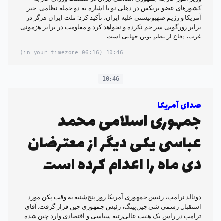
کشورهای عضو بریکس در دهلی نو با اشاره به دو حمله نظامی اخیر
آمریکا و رژیم صهیونیستی علیه ایران، تأکید کرد: ملت ایران هرگز در
برابر زورگویی سر خم نکرده و نخواهد کرد و مقاومت در برابر هژمونی
غرب، دفاع از نظم نوین جهانی است.
(06:16 in your timezone)
10:46
10:46
صدای آمریکا
جمهوری اسلامی محمد
عباسی یکی دیگر از معترضان
دی ماه را اعدام کرده است
دونالد ترامپ، رئیس جمهوری آمریکا روز پنج‌شنبه به وقت پکن مورد
استقبال رسمی شی جین‌پینگ، رئیس جمهوری چین قرار گرفت. آقای
ترامپ در راس یک هئیت عالی‌رتبه سیاسی و اقتصادی وارد چین شده