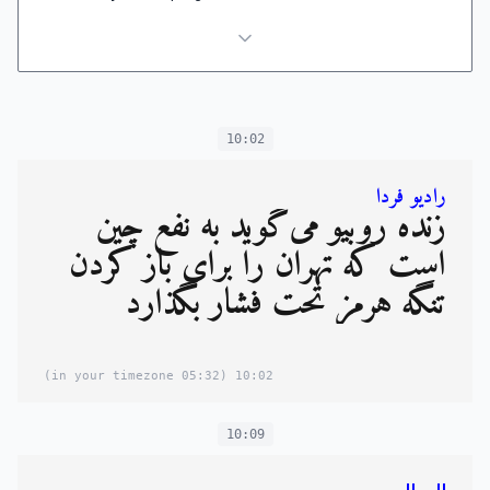
10:02
رادیو فردا
زنده روبیو می‌گوید به نفع چین
است که تهران را برای باز کردن
تنگه هرمز تحت فشار بگذارد
(05:32 in your timezone)
10:02
10:09