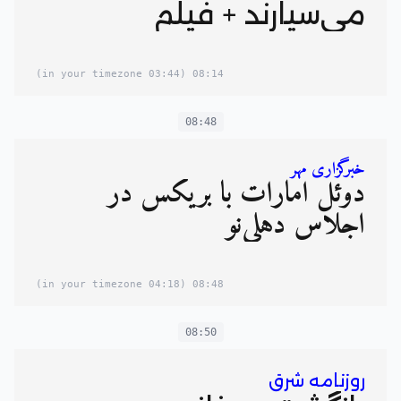
می‌سپارند + فیلم
(03:44 in your timezone)
08:14
08:48
خبرگزاری مهر
دوئل امارات با بریکس در
اجلاس دهلی‌نو
(04:18 in your timezone)
08:48
08:50
روزنامه شرق