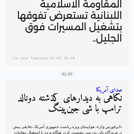
المقاومة الاسلامية
اللبنانية تستعرض تفوقها
بتشغيل المسيرات فوق
الجليل..
(21:28 in your timezone)
01:58
02:05
صدای آمریکا
نگاهی به دیدار‌های گذشته دونالد
ترامپ با شی جین‌پینگ
«ایرفورس وان»، هواپیمای ویژه ریاست جمهوری آمریکا، دقایقی پیش
در فرودگاه پکن به زمین نشست. او در هنگام ورود با استقبال مقامات