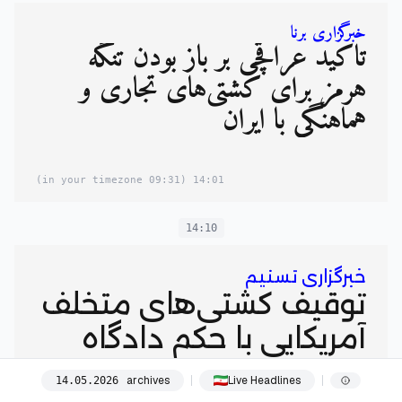
خبرگزاری برنا
تاکید عراقچی بر باز بودن تنگه
هرمز برای کشتی‌های تجاری و
هماهنگی با ایران
(09:31 in your timezone)
14:01
14:10
خبرگزاری تسنیم
توقیف کشتی‌های متخلف
آمریکایی با حکم دادگاه
صالحه است
archives
Live Headlines
14
.
05
.
2026