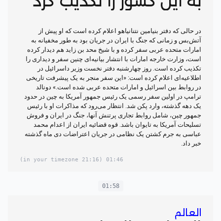
به این کشور را تکذیب کرد
در حالی که دفتر بنیامین نتنانیاهو اعلام کرده است که او پیش از
آتش‌بس و زمانی که جنگ با ایران در جریان بود به طور مخفیانه به
امارات متحده عربی سفر کرده و با شیخ محد بن زاید هم دیدار کرده
است، وزارت خارجه امارات با انتشار بیانیه‌ای چنین سفر و دیداری را
تکذیب کرده است. روز چهارشنبه دفتر نخست وزیر داسرائیل در
اطلاعیه‌ای اعلام کرده است: «این سفر منجر به یک پیشرفت تاریخی
در روابط بین اسرائیل و امارات متحده عربی شده است.» دونالد
ترامپ در اولین سفر رسمی یک رئیس جمهور آمریکا به چین در حدود
یک دهه گذشته، وارد پکن شد. انتظار می‌رود که مذاکرات او با رئیس
جمهور چین، شامل روابط تجاری پرتنش آنها، جنگ در ایران و فروش
تسلیحات آمریکا به تایوان باشد. قوه قضائیه ایران از اعدام محمد
عباسی به جرم کشتن یک نظامی در جریان اعتراضات دی ماه گذشته
خبر داد.
(21:16 in your timezone)
01:46
01:58
العالم