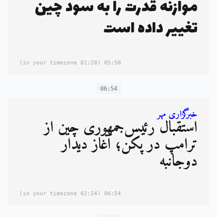
موازنه قدرت را به سود چین
تغییر داده است
(01:20 in your timezone)
05:50
06:54
خبرگزاری مهر
استقبال رئیس‌جمهوری چین از
ترامپ در پکن؛ آغاز دیدار
دوجانبه
(02:24 in your timezone)
06:54