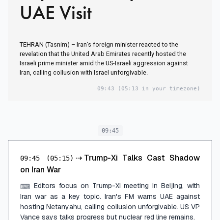
UAE Visit
TEHRAN (Tasnim) – Iran’s foreign minister reacted to the
revelation that the United Arab Emirates recently hosted the
Israeli prime minister amid the US-Israeli aggression against
Iran, calling collusion with Israel unforgivable.
09:43
(05:13 in your timezone)
09:45
⇢
Trump-Xi Talks Cast Shadow
09:45
(05:15)
on Iran War
Editors focus on Trump-Xi meeting in Beijing, with
⌨
Iran war as a key topic. Iran's FM warns UAE against
hosting Netanyahu, calling collusion unforgivable. US VP
Vance says talks progress but nuclear red line remains.