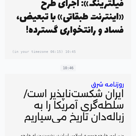
فیلترینگ»: اجرای طرح
«اینترنت طبقاتی» با تبعیض،
فساد و رانتخواری گسترده!
(06:15 in your timezone)
10:45
10:46
روزنامه شرق
ایران شکست‌ناپذیر است/
سلطه‌گری آمریکا را به
زباله‌دان تاریخ می‌سپاریم
وزیر امور خارجه جمهوری اسلامی ایران در نشست وزرای خارجه