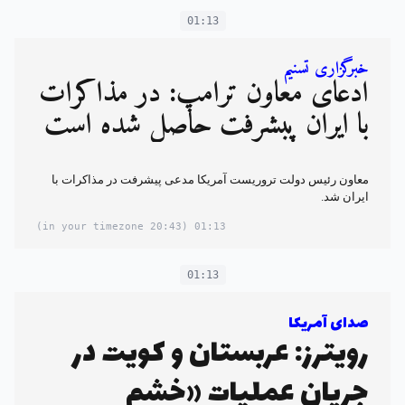
01:13
خبرگزاری تسنیم
ادعای معاون ترامپ: در مذاکرات
با ایران پبشرفت‌ حاصل شده است
معاون رئیس دولت تروریست آمریکا مدعی پیشرفت در مذاکرات با
ایران شد.
(20:43 in your timezone)
01:13
01:13
صدای آمریکا
رویترز: عربستان و کویت در
جریان عملیات «خشم