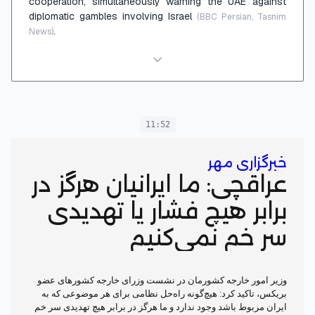
cooperation, simultaneously warning the UAE against
diplomatic gambles involving Israel
(BBC Persian, Tasnim
.
News)
11:52
خبرگزاری مهر
عراقچی: ما ایرانیان هرگز در
برابر هیچ فشار یا تهدیدی
سر خم نمی‌کنیم
وزیر امور خارجه کشورمان در نشست وزرای خارجه کشورهای عضو
بریکس، تاکید کرد: هیچ‌گونه راه‌حل نظامی برای هر موضوعی که به
ایران مربوط باشد وجود ندارد و ما هرگز در برابر هیچ تهدیدی سر خم