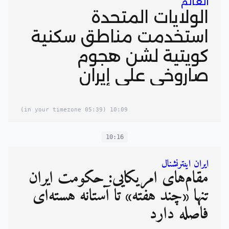
العالم
الولايات المتحدة
استخدمت مناطق سكنية
كويتية لشن هجوم
صاروخي على إيران
(05:39 in your timezone)
10:09
10:16
ایران اینترنشنال
مقام‌های آمریکایی: حکومت ایران
تنها «چند هفته» تا آستانه هسته‌ای
فاصله دارد