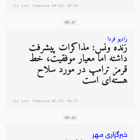
(04:54 in your timezone)
09:24
09:37
رادیو فردا
زنده ونس: مذاکرات پیشرفت
داشته اما معیار موفقیت، خط
قرمز ترامپ در مورد سلاح
هسته‌ای است
(05:07 in your timezone)
09:37
09:43
خبرگزاری مهر