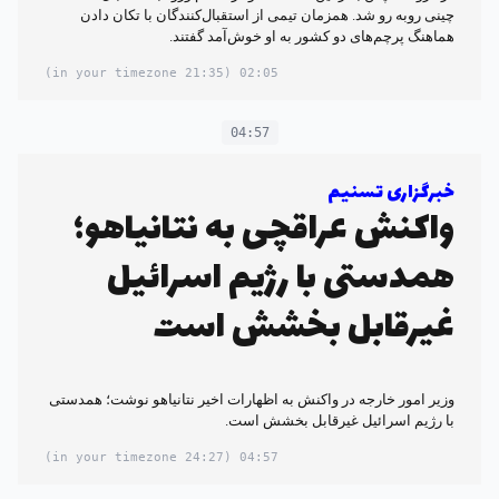
چینی رو‌به رو شد. همزمان تیمی از استقبال‌کنندگان با تکان دادن
هماهنگ پرچم‌های دو کشور به او خوش‌آمد گفتند.
(21:35 in your timezone)
02:05
04:57
خبرگزاری تسنیم
واکنش عراقچی به نتانیاهو؛
همدستی با رژیم اسرائیل
غیرقابل بخشش است
وزیر امور خارجه در واکنش به اظهارات اخیر نتانیاهو نوشت؛ همدستی
با رژیم اسرائیل غیرقابل بخشش است.
(24:27 in your timezone)
04:57