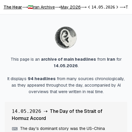
The Hear
Iran Archive
May 2026
The Day of the Strait of Hormuz Accord
⟶
⟶
⟶
14.05.2026
⟶
Previous day
Next day
This page is an
archive of main headlines
from
Iran
for
14.05.2026
.
It displays
94
headlines
from many sources chronologically,
as they appeared throughout the day, accompanied by AI
overviews that were written in real time.
⇢
The Day of the Strait of
14.05.2026
Hormuz Accord
The day's dominant story was the US-China
⌨