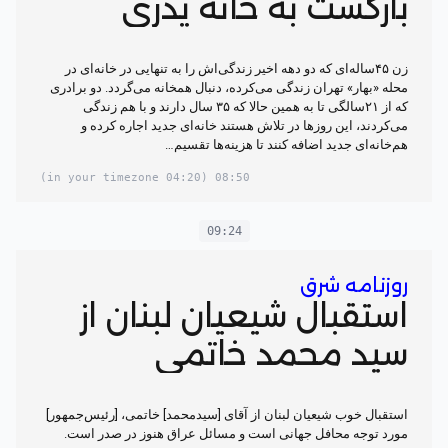
بازگشت به خانه پدری
زن ۴۵‌ساله‌ای که دو دهه اخیر زندگی‌اش را به تنهایی در خانه‌ای در
محله «بهار» تهران زندگی می‌کرده، دنبال همخانه می‌گردد. دو برادری
که از ۲۱‌سالگی تا به همین حالا که ۳۵ سال دارند و با هم زندگی
می‌کردند، این روزها در تلاش هستند خانه‌ای جدید اجاره کرده و
هم‌خانه‌ای جدید اضافه کنند تا هزینه‌ها تقسیم…
(04:20 in your timezone)
08:50
09:24
روزنامه شرق
استقبال شیعیان لبنان از
سید محمد خاتمی
استقبال خوب شیعیان لبنان از آقای [سیدمحمد] خاتمی، [رئیس‌جمهور]
مورد توجه محافل جهانی است و مسائل عراق هنوز در صدر است.