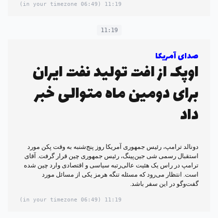
(06:49 in your timezone)
11:19
11:19
صدای آمریکا
اوپک از افت تولید نفت ایران
برای دومین ماه متوالی خبر
داد
دونالد ترامپ، رئیس جمهوری آمریکا روز پنج‌شنبه به وقت پکن مورد
استقبال رسمی شی جین‌پینگ، رئیس جمهوری چین قرار گرفت. آقای
ترامپ در راس یک هئیت عالی‌رتبه سیاسی و اقتصادی وارد چین شده
است. انتظار می‌رود که مسئله تنگه هرمز یکی از مسائل مورد
گفت‌وگو در این سفر باشد.
(06:49 in your timezone)
11:19