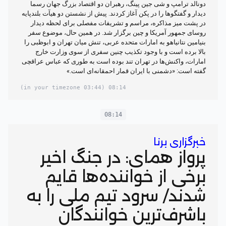
دونالد ترامپ و شی جین پینگ، رهبران دو اقتصاد بزرگ جهان رسما
دیدار و گفتگوها را در پکن آغاز کردند. پیش از نشستن دو هیآت بلندپایه
در پشت میز مذاکره، مراسم و تشریفات مفصلی برای لحظه دیدار
روسای جمهور آمریکا و چین برگزار شد. در همین حال، موضوع سفر
بنیامین نتانیاهو به امارات متحده عربی، تنش میان تهران و ابوظبی را
بالا برده است و با وجود تکذیب چنین سفری از سوی وزارت خارج
امارات، واکنش‌ها در تهران تند بوده است به طوری که عباس عراقچی
گفته است: «دشمنی با ایران قمار احمقانه‌ای است.»
(03:44 in your timezone)
08:14
08:14
خبرگزاری برنا
پرواز همای: در جنگ اخیر
برخی از خواننده‌ها قایم
شدند/ سرود تیم ملی را به
باشرف‌ترین خوانندگان