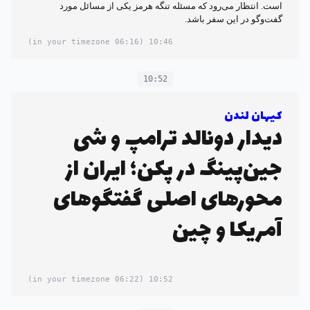
است. انتظار می‌رود که مسئله تنگه هرمز یکی از مسائل مورد
گفت‌وگو در این سفر باشد.
(06:16 in your timezone)
10:46
10:52
کیهان لندن
دیدار دونالد ترامپ و شی
جین‌پینگ در پکن؛ ایران از
محورهای اصلی گفتگوهای
آمریکا و چین
(06:22 in your timezone)
10:52