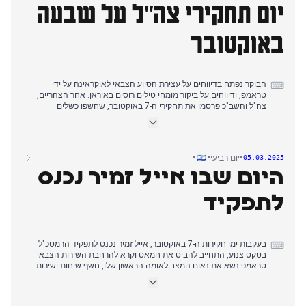
יום תחקירי צה"ל על שבעה
מקומיים, מה שהוביל ל-62 הרוגים ו-19 חטופים.
הערב התמקד בתיעוד חדש של החייל החטוף מתן אנגרסט בשבי חמאס,
באוקטובר
בעוד ראש אגף המבצעים עודד בסיוק הודיע על פרישתו בעקבות ממצאי
חקירת 7 באוקטובר. דיווחים מצביעים על כך שישראל עשויה לחזור
למלחמה תוך 10 ימים אם לא תושג הסכמה בנושא החטופים.
הבוקר נפתח בדיווחים על עצירת הסיוע הצבאי לאוקראינה על ידי
⌨
טראמפ, ודיווחים על ביקור מומחי טילים רוסים באיראן. אחר הצהריים,
צה"ל והשב"כ פרסמו את תחקירי ה-7 באוקטובר, שחשפו כשלים
מערכתיים. בנתיב העשרה, שלושה מחבלי חמאס רצחו 17 אזרחים בעוד
37 חיילי צה"ל לא הגיבו. בנחל עוז, שמונה לוחמים התמודדו מול 180
מחבלים, כשמחסני הנשק נעולים.
•
•
•
יום רביעי
05.03.2025
בערב התפתח עימות בין נתניהו לראש השב"כ רונן בר, כשתחקיר השב"כ
היום שבו אייל זמיר נכנס
הצביע על "מדיניות השקט" של הדרג המדיני והמימון הקטארי שאפשר
את התעצמות חמאס. לשכת נתניהו תקפה את בר בטענה שהוא "כשל
לחלוטין" והסתיר את האמת על הפלישה. פרסום התחקירים מגיע
לתפקיד
בעקבות המהומה אתמול בכנסת במהלך נאום נתניהו על הקמת ועדת
חקירה ממלכתית.
בעקבות ימי חקירות ה-7 באוקטובר, אייל זמיר נכנס לתפקיד הרמטכ"ל
⌨
בטקס צנוע, התחייב להביס את חמאס וקרא להרחבת השירות הצבאי.
טראמפ נשא את נאום המצב לאומה הראשון שלו, חשף שיחות ישירות
עם חמאס דרך קטאר לשחרור חטופים, ודחה את תוכנית שיקום עזה
המצרית.