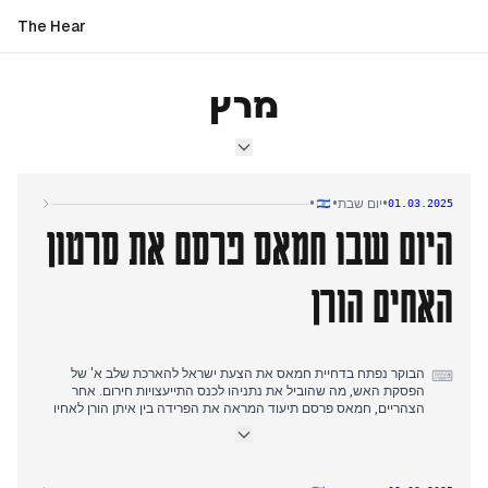
The Hear
מרץ
•
•
•
יום שבת
01.03.2025
היום שבו חמאס פרסם את סרטון
האחים הורן
הבוקר נפתח בדחיית חמאס את הצעת ישראל להארכת שלב א' של
⌨
הפסקת האש, מה שהוביל את נתניהו לכנס התייעצויות חירום. אחר
הצהריים, חמאס פרסם תיעוד המראה את הפרידה בין איתן הורן לאחיו
יאיר טרם שחרורו - סרטון שפרסומו אושר על ידי משפחת הורן. בתיעוד
התגלה גם נמרוד כהן בין החטופים.
בערב חל מפנה כאשר ישראל הודיעה על קבלת מתווה השליח האמריקאי