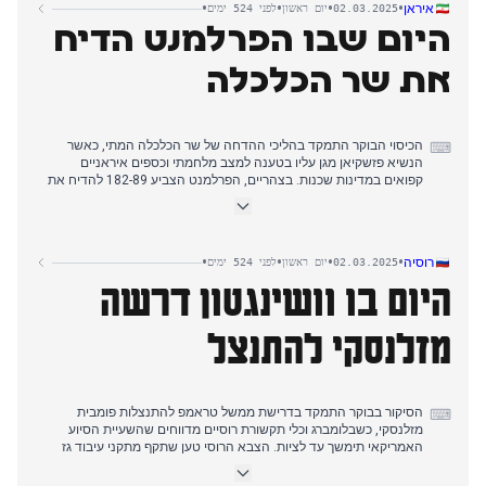
•
•
•
•
איראן
02.03.2025
יום ראשון
לפני 524 ימים
היום שבו הפרלמנט הדיח
את שר הכלכלה
הכיסוי הבוקר התמקד בהליכי ההדחה של שר הכלכלה המתי, כאשר
⌨
הנשיא פזשקיאן מגן עליו בטענה למצב מלחמתי וכספים איראניים
קפואים במדינות שכנות. בצהריים, הפרלמנט הצביע 182-89 להדיח את
המתי, סימון ההדחה המיניסטריאלית הראשונה בממשלת פזשקיאן אחרי
193 ימים. רחמתאללה אכרמי מונה כשר בפועל.
מפגש הרמדאן של המנהיג העליון עם הקוראן שלט בכיסוי אחר הצהריים,
•
•
•
•
רוסיה
02.03.2025
יום ראשון
לפני 524 ימים
כשתקשורת המדינה מדגישה את הצהרותיו על עימות עם "כוחות
היום בו וושינגטון דרשה
עולמיים." בערב, דווח על התפטרותו של סגן אסטרטגי זריף, המרמזת על
חוסר יציבות עמוק יותר בממשל פזשקיאן.
מזלנסקי להתנצל
הכיסוי הבינלאומי התמקד בוועידת לונדון של מנהיגי אירופה בתמיכה
באוקראינה, כשפון דר ליין מכריזה על הסכם הגנה אווירית בשווי 2
מיליארד דולר - המשך הנרטיב מהעימות טראמפ-זלנסקי בימים הקודמים
ורמז לבידוד נוסף של עמדת איראן בנוגע לרוסיה.
הסיקור בבוקר התמקד בדרישת ממשל טראמפ להתנצלות פומבית
⌨
מזלנסקי, כשבלומברג וכלי תקשורת רוסיים מדווחים שהשעיית הסיוע
האמריקאי תימשך עד לציות. הצבא הרוסי טען שתקף מתקני עיבוד גז
ומפקדות אוקראיניות, בעוד בסטריקין הודיע על סטטיסטיקות של
התקפות אוקראיניות על אזורים רוסיים מאז 2022.