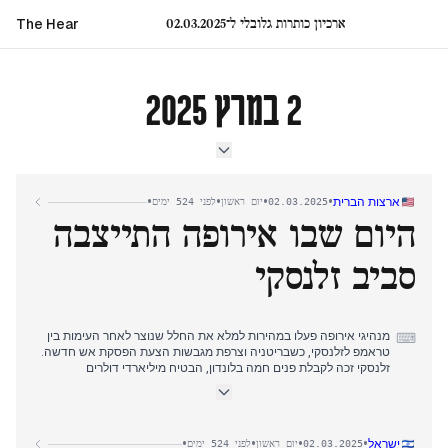
ארכיון כותרות גלובלי ל־02.03.2025
The Hear
2 במרץ 2025
•
•
•
•
ארצות הברית
02.03.2025
יום ראשון
לפני 524 ימים
היום שבו אירופה התייצבה
סביב זלנסקי
מנהיגי אירופה פעלו במהירות למלא את החלל שנוצר לאחר העימות בין
⌨
טראמפ לזלנסקי, כשבריטניה וצרפת מגבשות הצעת הפסקת אש חדשה.
זלנסקי זכה לקבלת פנים חמה בלונדון, הבטיח מיליארדי דולרים
בהתחייבויות להגנה אווירית, בעוד מנהיגי אירופה דנו בהקמת "קואליציה
של הנכונים" לתמיכה באוקראינה ללא גיבוי אמריקאי.
האוצר אישר כי לא יישקלו עסקאות כלכליות לאחר שזלנסקי "בחר לפוצץ
•
•
•
•
ישראל
02.03.2025
יום ראשון
לפני 524 ימים