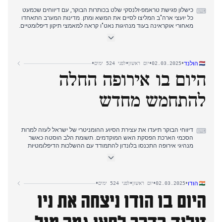
כישלון פגישת טראמפ-זלנסקי שלט בכותרות הבוקר, עם דיווחים שכמעט
⌨
כל יועצי ארה"ב המליצו לסיים את המשא ומתן. מדינות המערב התאחדו
מאחורי אוקראינה בעוד מנהיגות נאט"ו קראה למאמצי תיקון דיפלומטיים.
בצהריים, התקשורת האמריקאית רמזה על השעיה אפשרית של סיוע
צבאי.
שריפת היער באופונאטו התרחבה ל-1,800 הקטר, ביומה החמישי, בעוד
•
•
•
•
הולנד
02.03.2025
יום ראשון
לפני 524 ימים
התקשורת עסקה באסטרטגיות תקשורת לפינוי ילדים. מעבר המשחתת
היום בו אירופה החלה
היפנית במצר טאיוון בפברואר הפך למשמעותי על רקע מודרניזציה
צבאית אזורית, כשצבאות אסיה מאמצים לוחמת כטב"מים.
להתחמש מחדש
סקר ניקיי חשף שינוי בגישה כלפי מידע כוזב, כש-57% מטילים אחריות על
חברות המדיה החברתית. תחזיות מזג האוויר בטוקיו חזו ירידת
טמפרטורה של 20 מעלות, המסמנת חזרה לתנאי חורף אחרי החום
החריג שתרם לשריפות היער.
דיווחי הבוקר תיעדו את עצירת הסיוע ההומניטרי של ישראל לעזה למרות
⌨
הסכמי הארכת הפסקת האש המוקדמים. תשומת הלב הוסטה כאשר
מנהיגי אירופה התכנסו בלונדון להתמודד עם ההשלכות הדיפלומטיות
מביקורו הסוער של זלנסקי בבית הלבן.
אחר הצהריים, בריטניה וצרפת הכריזו על שיתוף פעולה עם אוקראינה
בהצעת שלום חדשה, בעוד נשיאת הנציבות האירופית פון דר ליין קראה
•
•
•
•
הודו
02.03.2025
יום ראשון
לפני 524 ימים
לחימוש מחדש של אירופה. הפגישה הניבה צעדים מוחשיים: הקמת
היום בו הודו ניצחה את ניו
"קואליציית מדינות מוכנות" לשמירה על השלום באוקראינה, העלאה
משמעותית בהוצאות הביטחון, והצטרפות הולנד להנהגה
הבריטית-צרפתית במשא ומתן לשלום.