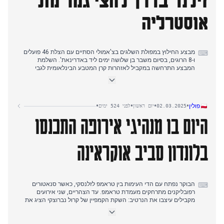
זילנד בדרך לחצי גמר מול
הסיקור הערב חשף ניסיונות אירופיים לשמור על ערוצים דיפלומטיים עם
טראמפ תוך בניית יכולות ביטחוניות עצמאיות. התקשורת ציינה את
אוסטרליה
העמדה ההגנתית של מפלגת ה-PVV בעקבות העימות טראמפ-זלנסקי,
המצביעה על יישור קו פוליטי מחדש במדיניות כלפי אוקראינה.
מבצע החילוץ במפולת השלגים בצ'אמולי הסתיים עם הצלת 46 פועלים
⌨
ו-8 הרוגים, בסיום משבר בן שלושה ימים ליד באדרינאת'. השלמת
המבצע התרחשה במקביל לאזהרות קרן המטבע הבינלאומית לגבי
תנודתיות בשווקים המשפיעה על מעמד הביניים בהודו.
אחר הצהריים, תשומת הלב עברה למשחק גביע האלופות בדובאי, שם
הודו ניצחה את ניו זילנד ב-44 ריצות, עם חמש מסירות של וארון
•
•
•
•
פולין
02.03.2025
יום ראשון
לפני 524 ימים
צ'אקראוורתי.
היום בו מנהיגי אירופה התכנסו
צו בית המשפט במומבאי לרישום תלונה נגד ראש SEBI לשעבר מאדהבי
פורי בוץ' יצר מתח מוסדי, כאשר SEBI הודיעה שתערער על ההחלטה.
בלונדון סביב אוקראינה
הבוקר נפתח עם הדי העימות בין טראמפ לזלנסקי, כאשר סנאטורים
⌨
רפובליקנים מתרחקים מעמדת טראמפ. עד הצהריים, שני אירועים
מקבילים עיצבו את הנרטיב: השקת הקמפיין של קרול נברוצקי הציג את
"תוכנית 21" כמשאל עם נגד ממשלת טוסק, בעוד מנהיגי אירופה התכנסו
בלונדון לפסגת ביטחון ממוקדת אוקראינה.