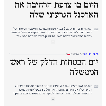
היום בו צרפת הרחיבה את
מזג אוויר ואבחון שבר בעצם של רוברט לבנדובסקי.
סיקור הערב עבר בחדות חזרה לאיומי ביטחון, תחילה עם התקפה על בר
במרכז העיר שהרשויות העלו חשד כי מדובר בטרור, ולאחר מכן למצבי
הארסנל הגרעיני שלה
חירום מטאורולוגיים קשים, כשמפולת שלגים כבדה הותירה תושבים ללא
דלק לחימום ותרופות.
תשומת הלב העורכת ב-2 במרץ נפתחה במעבר ממשברי הביטחון של
⌨
היום הקודם לאכיפה משפטית מקומית, כאשר התקשורת הפולנית נתנה
עדיפות לסיקור של שלילת רישיון נהיגה וקופאית העומדת בפני 292
אישומים.
בשעות הבוקר המאוחרות, המיקוד עבר להפרעות נסיעות בינלאומיות עם
השעיית טיסות LOT למזרח התיכון והוצאת אזהרת נסיעה בדרגה רביעית
על ידי עומאן.
•
•
•
יום שלישי
03.03.2026
בשעות אחר הצהריים תשומת הלב עברה באופן החלטי לביטחון
יום הבטחות הדלק של ראש
בינלאומי, תחילה עם הגברת אמצעי האבטחה בפריז עקב חשש מתגמול,
ולאחר מכן לקוד פלילי חדש באפגניסטן שתואר כדרקוני.
סיקור הערב התמקד בהחלטת צרפת להרחיב את הארסנל הגרעיני שלה,
הממשלה
עם דיווחים מרובים שציינו את עניינה של פולין בהרתעה גרעינית ואישורו
של ראש הממשלה טוסק למשא ומתן, מה שהפך זאת להתפתחות
המגדירה של היום.
תשומת הלב העיתונאית ב-3 במרץ נפתחה במעבר מהרחבת ארסנל
⌨
הגרעין של היום הקודם להתפתחויות פוליטיות בינלאומיות, כאשר
התקשורת הפולנית נתנה עדיפות לסיקור של מלאניה טראמפ בתפקיד
היסטורי חדש.
במהלך הבוקר, הסיקור עבר למחוות ספורט בינלאומיות עם מחאה
סמלית של שחקניות כדורגל איראניות לפני משחק גביע אסיה.