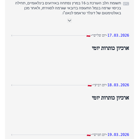
תשומת הלב העורכת ב-16 במרץ נפתחה באירועים בינלאומיים, תחילה
⌨
בכיסוי שרפה בנמל התעופה בדובאי שגרמה לסגירתו, ולאחר מכן
באולטימטום של דונלד טראמפ לנאט"ו.
כיסוי אמצע הבוקר עבר לשיח פוליטי מקומי, תוך ניתוח רטוריקה סביב
'פולקסיט' והגבלות נשיאותיות בנוגע למינויים שיפוטיים.
אמצע הצהריים התמקד שוב במתיחות טרנס-אטלנטיות כשטראמפ קרא
לבעלות ברית שסירבו למעורבות, ואחריו אירוע בנמל התעופה ורשה
יום שלישי
›
•
•
17.03.2026
אוקנציה שבו נוסע פתח דלת מטוס במהלך גלגול.
השינוי העורכת המכריע של היום התרחש באמצע אחר הצהריים
ארכיון כותרות יומי
כשמטוסי קרב פולניים יירטו מטוס רוסי, והעביר את הכיסוי משיח פוליטי
בינלאומי לדאגות ביטחון אזוריות מיידיות.
כיסוי הערב הסתיים במעורבות דיפלומטית בינלאומית כשדמות פולנית
סירבה לאוסקר כדי לנסוע לקייב ולפגוש את הנשיא זלנסקי.
יום רביעי
›
•
•
18.03.2026
ארכיון כותרות יומי
יום חמישי
›
•
•
19.03.2026