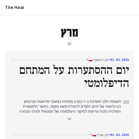
The Hear
מרץ
•
•
•
יום ראשון
01.03.2026
יום ההסתערות על המתחם
הדיפלומטי
תשומת הלב העורכת ב-1 במרץ נפתחה במעבר מדאגות הביטחון
⌨
הבינלאומי של היום הקודם לחקירת פשע מקומי, כאשר התקשורת
הפולנית נתנה עדיפות לסיקור היעלמותה של עמנואלי ולגילוי מנהרה
מתחת לוילה של דמות מאפיה.
בשעות הבוקר המאוחרות, הסיקור עבר בפתאומיות למשבר ביטחון
בינלאומי עם ההסתערות על מתקנים דיפלומטיים אמריקאים שגרמה
לנפגעים, וחזר לנרטיבים הבינלאומיים שאפיינו את הסיקור האחרון.
•
•
•
יום שני
02.03.2026
בשעות אחר הצהריים עברה תשומת הלב לנושאים מקומיים, כולל תחזית