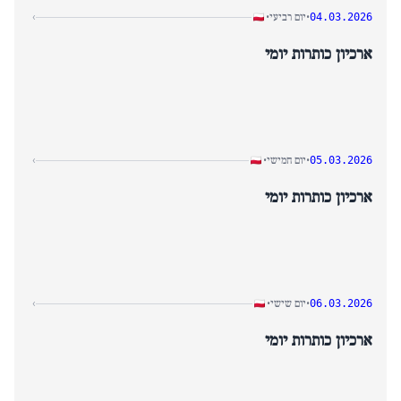
בצהריים עברה תשומת הלב באופן מכריע לדאגות כלכליות מקומיות, עם
יום רביעי
›
•
•
04.03.2026
הבטחותיו החוזרות ונשנות של ראש הממשלה לגבי אספקת דלק שהפכו
להתפתחות המרכזית של היום.
ארכיון כותרות יומי
סיקור הערב עבר לניתוח ביטחון בינלאומי, תחילה עם מתקפות איראן
במספר מדינות שתוארו כטעות פוליטית, ולאחר מכן לאזהרתו של גנרל
אמריקאי לגבי מעורבות אמריקאית פוטנציאלית בסכסוך ממושך כתרחיש
הגרוע ביותר לאירופה.
יום חמישי
›
•
•
05.03.2026
ארכיון כותרות יומי
יום שישי
›
•
•
06.03.2026
ארכיון כותרות יומי