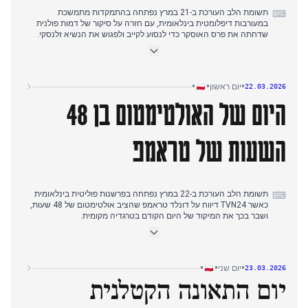
תשומת הלב העורכת ב-21 במרץ נפתחה בהתמקדות מתמשכת
⌨
במעורבות דיפלומטית בינלאומית, עם חזרה על סיקור של דמות פולנית
שדחתה את פרס האוסקר כדי לנסוע לקייב ולפגוש את הנשיא זלנסקי.
דפוס זה נשבר באמצע אחר הצהריים כאשר TVN24 דיווח על שריפה
קטלנית במטווח ירי שהרגה ארבעה אנשים, והעביר את הסיקור באופן
נחרץ ממחוות פוליטיות סמליות לטרגדיה מקומית.
סיקור הערב חזר לפרשנות פוליטית בינלאומית עם דיווחים על מותו של
•
•
•
יום ראשון
22.03.2026
מנהל ה-FBI לשעבר ותגובתו של דונלד טראמפ, ולאחר מכן סיקור של
היום של האולטימטום בן 48
תקיפה איראנית נגד ישראל ליד כור דימונה.
השעות של טראמפ
תשומת הלב העורכת ב-22 במרץ נפתחה בפרשנות פוליטית בינלאומית
⌨
כאשר TVN24 דיווח על דונלד טראמפ שהציב אולטימטום של 48 שעות,
ושבר בכך את המיקוד של היום הקודם בטרגדיה מקומית.
כיסוי אמצע הבוקר עבר לאירוע מקומי עם דיווחים על רכבת שהתנגשה
בביזונים, ואז חזר להתפתחויות בינלאומיות עם כיסוי של התרסקות מסוק
צבאי במזרח התיכון.
אמצע היום ראה תשומת לב מחולקת בין אירועים מקומיים, כולל מטוס
•
•
•
יום שני
23.03.2026
קטן שנחת על כביש A1, לבין השפעות כלכליות בינלאומיות עם הטלת
יום התאונה הקטלנית
קיצוב דלק בתגובה לאירועים באיראן.
כיסוי אמצע אחר הצהריים חזר לאולטימטום של טראמפ עם דיווחים
מרובים על הסלמת מתחים במזרח התיכון, ואז עבר לתאונת דרכים