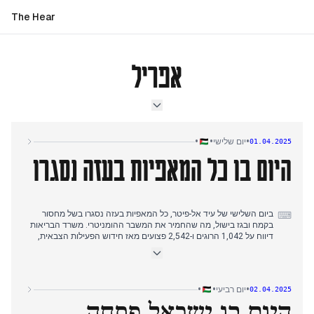
The Hear
אפריל
•
•
•
יום שלישי
01.04.2025
היום בו כל המאפיות בעזה נסגרו
ביום השלישי של עיד אל-פיטר, כל המאפיות בעזה נסגרו בשל מחסור
⌨
בקמח ובגז בישול, מה שהחמיר את המשבר ההומניטרי. משרד הבריאות
דיווח על 1,042 הרוגים ו-2,542 פצועים מאז חידוש הפעילות הצבאית,
כאשר 322 ילדים נמנים עם הקורבנות לפי נתוני יוניסף.
העיתונאי מוחמד אל-ברדוויל נהרג יחד עם משפחתו בחאן יונס, מה
שהעלה את מספר העיתונאים ההרוגים ל-209. במקביל, ישראל הוציאה
•
•
•
יום רביעי
02.04.2025
צווי פינוי חדשים לחלקים מצפון עזה ורפיח.
היום בו ישראל פתחה