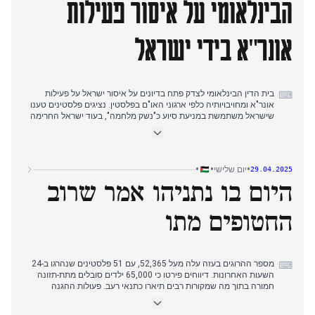
הבינלאומי על איסור פעילות
שנתניהו דחה את רעיון המדינה הפלסטינית כ"מגוחך", וא-שייח הגיב
שלא תיתכן יציבות ללא מדינה כזו. בית הדין הבינלאומי לצדק יתחיל מחר
לבחון את האיסור הישראלי על פעילויות אונר"א בצל האסון ההומניטרי
אונר"א בידי ישראל
המתמשך.
בית הדין הבינלאומי לצדק פתח בדיונים על איסור ישראל על פעילות
⌨
אונר"א ומחויבויותיה כלפי ארגוני האו"ם בפלסטין. נציגים פלסטינים טענו
שישראל משתמשת במניעת סיוע כ"נשק מלחמה", בעוד ישראל החרימה
את ההליכים.
מספר ההרוגים בעזה הגיע ל-52,243 עם 71 קורבנות חדשים ב-24
השעות האחרונות. המרכז האירו-ים תיכוני דיווח ש-94% מהנפגעים
•
•
•
יום שלישי
29.04.2025
בשבוע שעבר היו אזרחים. אונר"א והצלב האדום תיעדו תנאי רעב "מעבר
היום בו נתניהו אמר שרוב
לאסון" עם מחסני מזון כמעט ריקים.
ישראל דחתה הצעה להפסקת אש לחמש שנים בעוד נתניהו מתכנן
החטופים מתו
לסיים את המלחמה עד אוקטובר. כוחות ישראליים המשיכו בפעולות
בעזה ובגדה המערבית, הרסו בתים באדנא והגבירו את הפריסה
בטולכרם.
לקראת הערב, שיחות בתיווך מצרי הראו "התקדמות משמעותית" עם
מספר ההרוגים בעזה עלה מעל 52,365, עם 51 פלסטינים שנהרגו ב-24
⌨
רויטרס מדווחת על הסכמה להפסקת אש ארוכת טווח, אם כי גורמים
השעות האחרונות. דיווחים פירטו כי 65,000 ילדים סובלים מתת-תזונה
ישראליים הכחישו כל פריצת דרך.
חמורה בתוך מה שמקורות רבים תיארו כתנאי רעב. פעולות ההגנה
האזרחית הופסקו ברובן עקב התדלדלות מלאי הדלק.