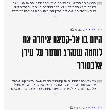
כיבדה אותו.
הפצצת בית ספר שאירח עקורים בעזה גבתה את חייהם של 45 אנשים,
⌨
עם הפצצות נוספות שכוונו לאוהלים ומספרה. חטיבות אל-קסאם דיווחו
על פיצוץ דחפורים ישראליים בחאן יונס ופיתוי כוחות למנהרה ממולכדת.
מקורות רבים ציטטו את דיווח הארץ לפיו ישראל הפכה את הרעבת עזה
ל"מדיניות מוצהרת" ו"מקור לגאווה", בעוד תוכנית המזון העולמית הזהירה
שמאות אלפים בסיכון כאשר האו"ם תיאר את המצור הנוכחי כחמור ביותר
•
•
•
יום שבת
19.04.2025
מאז תחילת המלחמה.
היום בו אל-קסאם איתרה את
עשרות אלפים קיימו תפילות יום שישי במסגד אל-אקצא למרות מגבלות
הכיבוש. תימן ירתה טילים לעבר ישראל לאחר שתקיפות אמריקאיות הרגו
לפחות 70 תימנים בנמל ראס עיסא.
לוחמה שנהרג ושמר על עידן
הנשיא עבאס ערך את ביקורו הראשון בסוריה מאז נפילת אסד, ונפגש עם
הנשיא אחמד אל-שרע. סקר הצביע על כך ש-62% מהישראלים תומכים
אלכסנדר
בעסקת חילופי שבויים וסיום המלחמה.
מציאת גופת הלוחם של אל-קסאם ששמר על השבוי האמריקאי-ישראלי
⌨
עידן אלכסנדר היתה במוקד הסיקור, כאשר אבו עוביידה הודיע שגורלו
של אלכסנדר עדיין לא ידוע. מציאת הלוחם קשורה ישירות לכותרת של 15
באפריל אודות אובדן קשר עם חוטפי אלכסנדר.
דיווחים תיעדו עלייה במספר הנפגעים עם 92 פלסטינים שנהרגו ב-48
שעות, בעוד אונר"א תיארה את המצור הנוכחי כחמור ביותר מאז תחילת
•
•
•
יום ראשון
20.04.2025
המלחמה, עם 600,000 ילדים שנמנעה מהם גישה לחינוך. סוכנויות