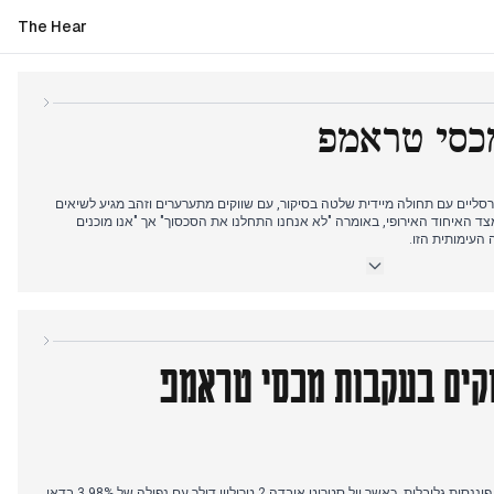
The Hear
כסי טראמפ
סליים עם תחולה מיידית שלטה בסיקור, עם שווקים מתערערים וזהב מגיע לשיאים
מצד האיחוד האירופי, באומרה "לא אנחנו התחלנו את הסכסוך" אך "אנו מוכנים
 העימותית הזו.
 הסטודנטית לסיעוד בת ה-22 סארה קמפנלה במסינה זעזע את איטליה. הרשויות עצרו את עמיתה לאוניברסיטה בן
דיווחים הטריד אותה במשך שנתיים. הודעת הקול האחרונה של סארה לחברים שאמרה
בדיווחים.
התפתחויות אחרות כללו את תכניתו של ג'יי די ואנס לביקור ברומא ב-18-20 באפריל עם פגישות אפשריות עם מלוני, כוחות
קים בעקבות מכסי טראמפ
ק, ותייר סקוטי שמת בקריסת בניין ברובע מונטוורדה ברומא.
איטליה 2.5 מיליארד אירו ביצוא.
המכסים של טראמפ הובילו למפולת פיננסית גלובלית, כאשר וול סטריט איבדה 2 טריליון דולר עם נפילה של 3.98% בדאו