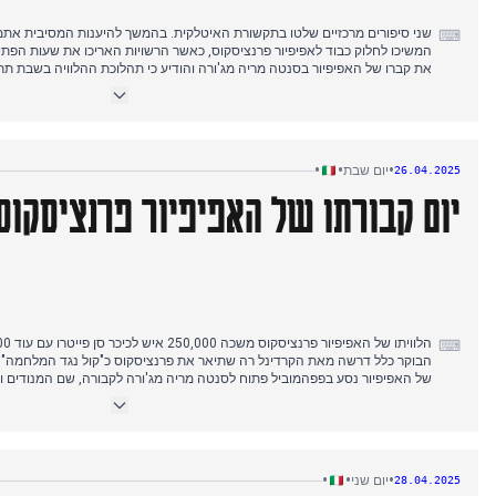
⌨
המשיכו לחלוק כבוד לאפיפיור פרנציסקוס, כאשר הרשויות האריכו את שעות הפתיח
את קברו של האפיפיור בסנטה מריה מג'ורה והודיע כי תהלוכת ההלוויה בשבת תת
סמלי מהגרים וחסרי בית—"האחרונים"—המשקפים את העדיפויות של פרנציסקוס.
הוציאה איומים גרעיניים מפורשים, והצהירה כי "תשקול שימוש בנשק גרעיני" אם 
טען שיש לו "הסכם עם פוטין" בעודו לוחץ על זלנסקי לקבל הסכם או "לאבד הכל".
•
•
•
יום שבת
26.04.2025
יום קבורתו של האפיפיור פרנציסקוס
התמרונים הפוליטיים התעצמו סביב ההלוויה, כאשר תנחומיו של נתניהו הגיעו ב
רצון לפגוש "את כל המנהיגים" ברומא, כולל פגישה אפשרית עם פון דר ליין בנושא
⌨
הבוקר כלל דרשה מאת הקרדינל רה שתיאר את פרנציסקוס כ"קול נגד המלחמה" ו"א
של האפיפיור נסע בפפהמוביל פתוח לסנטה מריה מג'ורה לקבורה, שם המנודים והע
ההלוויה הפכה לציון דרך דיפלומטי בלתי צפוי כאשר נשיא אוקראינה זלנסקי והנ
"היסטורית" בת 15 דקות בתוך סן פייטרו. טראמפ אמר ש"פוטין אולי לא ר
מאוחר יותר עם מלוני בפלאצו קיג'י. אחר הצהריים, פוטין הודיע על נכונות למשא
שזלנסקי תיאר כ"צעד". מלוני קראה למוסקבה "להוכיח שהיא רוצה שלום", בעוד פו
•
•
•
יום שני
28.04.2025
האירופי בשיחות ל"שלום צודק".