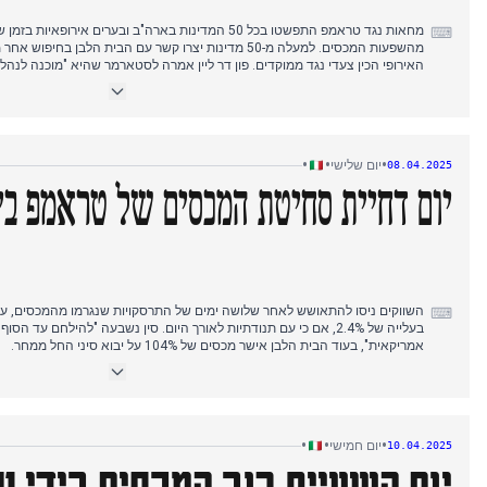
מחאות נגד טראמפ התפשטו בכל 50 המדינות בארה"ב ובערים אי
⌨
מהשפעות המכסים. למעלה מ-50 מדינות יצרו קשר עם הבית הלבן 
האירופי הכין צעדי נגד ממוקדים. פון דר ליין אמרה לסטארמר שהיא "מוכנה לנהל
כאשר מלוני קראה לבחון מחדש את הדיל הירוק של האיחוד האירופי.
כנס מפלגת הליגה ראה את סלבינ
מרטין לותר קינג. ואנאצ'י קיבל את כרטיס החברות שלו בעוד סלביני הביע עניין ל
לקואליציה התנגדו עם עמדת אחים של איטליה ש"קבוצה מנצחת לא משנים".
•
•
•
יום שלישי
08.04.2025
האפיפיור פרנציסקו הופיע במפתיע בכיכר סן פייטרו ליובל החולים, כשהוא מגיע ב
יום דחיית סחיטת המכסים של טראמפ ביד
נער בן 13 נפצע אנושות לאחר שירה בעצמו בטעות עם נשק השירות של אחיו.
⌨
בעלייה של 2.4%, אם כי עם תנודתיות לאורך היום. סין נשבעה "להילחם עד
אמריקאית", בעוד הבית הלבן אישר מכסים של 104% על יבוא סיני החל ממחר.
האיחוד האירופי הכין אסטרטגיית נגד בשלושה שלבים, כאשר פון דר ליין דיברה על
להימנע מהסלמה. מלוני הכריזה על ביקור בוושינגטון ב-17 באפריל כדי להציע לטראמפ גישת מכסים של "אפס לאפס".
המלך צ'ארלס והמלכה קמילה החלו את ביקור המדינה שלהם באיטליה עם קבלות פ
•
•
•
יום חמישי
10.04.2025
המולדת.
יום השעיית רוב המכסים בידי 
הביולוג האיטלקי אלסנדרו קואטי נמצא רצוח ומבותר בקולומביה, בעוד התובעים 