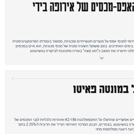
האפס-מכסים של אירופה בידי
מכסים שלו, תוך החרגת מוצרי אלקטרוניקה אך שוקל מכסים על מוליכים למחצה,
פס מכסים" בוושינגטון.
י למכסי אפס על מוצרים תעשייתיים ומכוניות, ממשיך בעמדתו הפרוטקציוניסטית
ימים האחרונים. בזמן ששוקל השעיה זמנית של מכסי מכוניות, הוא איים במכסים
וני תיארה את המצב כ"רגע קשה" בעודה מתכוננת לביקורה בוושינגטון.
טין "פתוח לשלום קבוע" באוקראינה המתמקד סביב "חמישה שטחים", בעוד ארה"ב
התקשורת סיקרה בהרחבה מקרה תקיפה מינית בבוסטו ארסיציו, שבו נערה בת 14 נאנסה על ידי גבר שהכירה ברשתות
 במונטה פאיטו
לב מתוכננת, כאשר גורמים רשמיים מדגישים כי "אין סיבה לדאגה."
י חסימת משלוחים של מטוסי בואינג חדשים.
דיווחים מוקדמים התמקדו בסימני חיים אפשריים שהתגלו על האקסופלנטה K2-18b ואזהרות כלכליות לגבי המכסים של
טראמפ, בזמן שמלוני התכוננה לביקורה בוושינגטון. בצהריים, הבנק המרכזי האירופי הוריד את הריבית ל-2.25% בתוך
מביעה דאגה ממלחמות סחר.