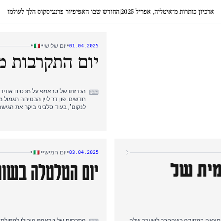
ארכיון כותרות מ־איטליה, אפריל 2025
|
החודש שבו האפיפיור פרנציסקוס הלך לעולמו
•
•
•
יום שלישי
01.04.2025
יום התקרבות מ
הכרזתו של טראמפ על מכסים אוניבר
⌨
חדשים. פון דר ליין הבטיחה תגמול 
לנקום", בעוד סלביני ביקר את הגישה
רצח
ה-27 סטפנו ארג'נטינו שלפי ה
"החולה עוקב אחריי" הופצה בהרחבה 
•
•
•
יום חמישי
03.04.2025
יום הטלטלה בשוו
מית של
אוקראיניים מאבדים שטח באזור קורס
תעשיית התרופות הזהירה שהמכסים עלולים לעלות ל
מקרי רצח של נשים שלטו בסיקור הבוקר: גופתה של איליריה סולה בת ה-22 נמצאה במזוודה כשהחבר לשעבר שלה