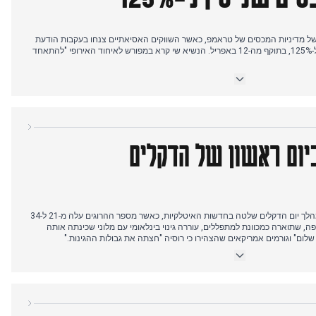
ון של איטליה דחה את ערעור משרד הפנים, ופסק שתעודות זהות צריכות להשתמש
"אם". המלך צ'רלס השלישי והמלכה קמילה נאמו בפרלמנט האיטלקי ונפגשו עם
של מדיניות המכסים של טראמפ, כאשר השווקים האסיאתיים צנחו בעקבות הודעת
סין על העלאת מכסי תגמול מ-84% ל-125%, בתוקף מה-12 באפריל. הנשיא שי קרא במפורש לאיחוד האירופי "להתאחד
ייה אך שינו כיוון לאחר הודעת סין. עד הצהריים, מנכ"ל בלקרוק לארי פינק הכריז
ים בארה"ב הגיע לנקודה הנמוכה ביותר מאז נובמבר 2022.
מרשים נגד ציציפאס במונטה קרלו.
יום ראשון של הדקלים
הערב הביא חדשות חיוביות לאיטליה כאשר S&P העלתה את דירוג האשראי של המדינה ל-BBB+ עם תחזית יציבה, תוך
ת לשווקים." עם זאת, תחזיות כלכליות הזהירו שהמכסים עלולים להפחית את
מתקפת הטילים הרוסית על סומי במהלך יום הדקלים שלטה בחדשות האיטלקיות, כאשר מספר ההרוגים עלה מ-21 ל-34
פה, שתוארה כמכוונת למתפללים, עוררה גינוי בינלאומי עם מלוני שכינתה אותה
לום" וגורמים אמריקאים שהצהירו כי רוסיה "חצתה את גבולות ההגינות."
יצו את בית החולים אל-אהלי בעזה, והרסו את חדר המיון שלו, כאשר חמאס מגנה
ה של מוסטי נגד אלקרז בגמר מונטה קרלו, זכייה במערכה הראשונה לפני שסבל
מפציעה והפסיד 3-6, 6-1, 6-0. מארק מארקז ניצח ב-MotoGP בעוד הדרבי לציו-רומא הסתיים 1-1 בתוך עימותים אלימים