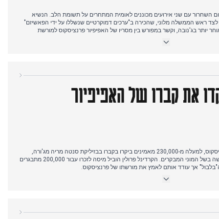
יה ציינה את יום השנה ה-80 ליום השחרור עם שני אירועים מכוננים לאומית המתחרים על תשומת הלב. הנשיא
צד ראש הממשלה מלוני, שהכירה ב"ערכים דמוקרטיים שנשללו על ידי הפאשיזם"
וחר יותר בג'נובה, וקשר במפורש בין מסריו של האפיפיור פרנציסקוס למורשת
היום הוכתם במחלוקות אידיאולוגיות כאשר מפגינים פרו-פלסטינים התעמתו עם ותיקי ANPI והבריגדה היהודית במילאנו
בקהל ביום השחרור, והרגה אדם אחד.
בינתיים, הסתיימו שלושת ימי הצפייה הציבורית בגופתו של האפיפיור פרנציסקוס כאשר 250,000 אבלים הגיעו לחלוק
קדו את קברו של האפיפיור
ונו בטקס ערב, כשהתעודה הרשמית מתארת את פרנציסקוס כ"עד לאנושיות". טראמפ
ש את מלוני, תוך שהוא מדגיש שהביקור יישאר מכובד.
יום לאחר הלוויה של האפיפיור פרנציסקוס, למעלה מ-230,000 מאמינים ביקרו בקברו בבזיליקת סנטה מריה מג'ורה,
כאשר הרשויות השעו זמנית את הגישה בשל המוני המבקרים. הקרדינל פרולין הוביל מיסה לזכרו עבור 200,000 מתבגרים
"בלבול" אך עודד אותם לאמץ את מורשתו של פרנציסקוס.
ג שלושה צעירים ופצע שניים נוספים. פרטים שנחשפו מראים שהאלימות החלה בוויכוח
ל "איך לעזאזל אתם נוהגים?".
ענה שהיא מכוונת למחסני נשק של חיזבאללה. בחדשות מאוקראינה, פוטין הביע
שזלנסקי היה מוכן לוותר על קרים.