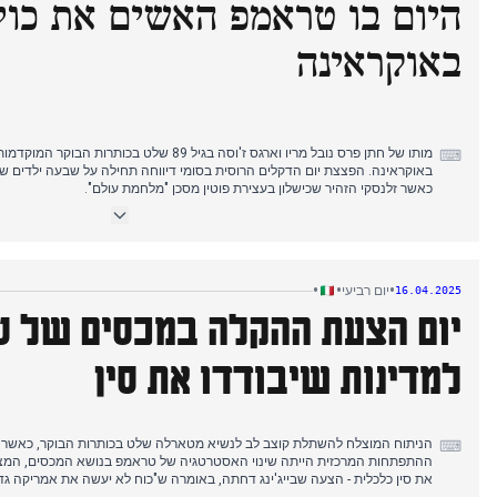
היום בו טראמפ האשים את כו
הפגנה פרו-פלסטינית במילאנו הפכה אלימה כאשר מפגינים שברו חלונות ראווה וכתבו
מה שהוביל למעצרם של שבעה אנשים.
באוקראינה
בספורט, לורנצו מוסטי הגיע לגמר המאסטרס 1000
בן שלוש מערכות.
מותו של חתן פרס נובל מריו וארגס ז'וסה בגיל 89 שלט 
⌨
באוקראינה. הפצצת יום הדקלים הרוסית בסומי דיווחה תחילה על שבעה ילדים שנה
כאשר זלנסקי הזהיר שכישלון בעצירת פוטין מסכן "מלחמת עולם".
טראמפ שינה באופן דרמטי את הרטוריקה שלו, האשים את ביידן, זלנסקי ופוטי
של אוקראינה להילחם "במישהו גדול פי 20". בינתיים, מרץ
רוסיות על "רצון להסלמה".
•
•
•
יום רביעי
16.04.2025
בחזיתות הכלכליות, סין השעתה יצוא של מתכות נדירות בעוד טראמפ שקל פטורים 
יום הצעת ההקלה במכסים של 
לאחר שבועות של הסלמה. מניות אירופיות התאוששו כשמגזרי הטכנולוגיה מובילי
במישור המקומי, איט
למדינות שיבודדו את סין
טירניה בחינם, בעוד שהביקורת גברה על אי-סדרים בבחינות בחירת מנהלי בתי ספ
הניתוח המוצלח להשתלת קוצב לב לנשיא מטארלה שלט בכותרות הבוקר, כאשר גו
⌨
ההתפתחות המרכזית הייתה שינוי האסטרטגיה של טראמפ בנושא המכסים, המצי
את סין כלכלית - הצעה שבייג'ינג דחתה, באומרה ש"כוח לא יעשה את אמריקה גדול