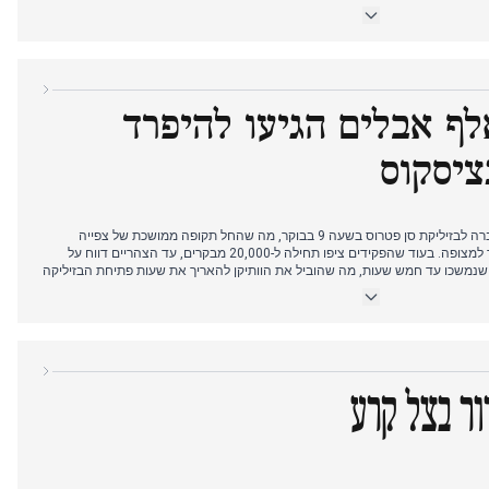
בבזיליקת סן פייטרו החל מיום רביעי, כאשר תוכניות ההלוויה נקבעו ליום שבת והקונקלאבה לבחירת יורשו נקבעה בין ה-5
וש ההתקפות הרוסיות ברחבי אוקראינה מיד לאחר שהפסקת האש של פוטין
לפסחא הסתיימה. מקורות רבים דיווחו על 3 טילים ו-96 כטב"מים שנורו על ערים אוקראיניות, כאשר זלנסקי טען כי פוטין
ר הפר את הפסקת האש "3,000 פעמים" במהלך תקופתה הנומינלית. טראמפ הביע תקווה להסכם שלום בתוך השבוע,
לף אבלים הגיעו להיפרד
ציסקוס
גופתו של האפיפיור פרנציסקוס הועברה לבזיליקת סן פטרוס בשעה 9 בבוקר, מה שהחל תקופה ממושכת של צפייה
ציבורית שמשכה המוני אבלים מעבר למצופה. בעוד שהפקידים ציפו תחילה ל-20,000 מבקרים, עד הצהריים דווח על
תורים שנמשכו עד חמש שעות, מה שהוביל את הוותיקן להאריך את שעות פתיחת הבזיליקה
 כבוד בעוד הפרלמנט קיים ישיבת הנצחה מיוחדת. פקידי הוותיקן הודיעו שההלוויה
התקשורת דיווחה שפרנציסקוס תרם 200,000 יורו לאסירים לפני מותו, מה שחיזק את מורשת החמלה שלו. תמרונים
ר פוטין הודיע שישלח את שרת התרבות שלו לייצג את רוסיה בהלוויה, בעוד מנהיגי
ור בצל קרע
.