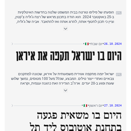
הופעתו של פיליפו טורטה בבית המשפט שלטה בחדשות האיטלקיות
⌨
ב-25 באוקטובר 2024. הוא הודה בתכנון מראש של רצח ג'וליה צ'קטין,
וציין כי תכנן לחטוף אותה, להרוג אותה ואז להתאבד. אביה של ג'וליה,
ג'ינו צ'קטין, נכח בדיון אך עזב, באומרו שהוא הבין מי טורטה. הסכסוך
בעזה המשיך לקבל סיקור, עם דיווחים על אירוע רב נפגעים בג'בליה
וחששות ממצור על בתי חולים. בפוליטיקה הפנימית נערכו דיונים על
תמרוני תקציב ובחירות אזוריות בליגוריה. בערב, התפרסמו חדשות על
•
•
•
יום שבת
26.10.2024
פריצת נתונים הכוללת מאגרי מידע אסטרטגיים, שעלולה לסכן מידע רגיש
היום בו ישראל תקפה את איראן
של פוליטיקאים ומוסדות.
ישראל יזמה מתקפה אווירית משמעותית על איראן, שכוונה למתקנים
⌨
צבאיים ואתרי ייצור טילים. המבצע, שכלל מעל 100 מטוסים, נמשך שלוש
שעות ופגע ב-20 יעדים. ארה"ב הגדירה זאת כהגנה עצמית, וקראה
להרגעת המצב. בתחילה, איראן איימה בתגובה, אך דיווחים מאוחרים
יותר רמזו שהם עשויים שלא להגיב. במישור הפנימי, התפתחה שערורייה
של פריצת מידע גדולה, שהפלילה את לאונרדו מריה דל וקיו והבנקאי
מתיאו ארפה ב"שוק ענק של מידע חסוי". בברגמו, אירע אירוע טרגי כאשר
•
•
•
יום ראשון
27.10.2024
נערה בת 18 נדקרה למוות, כאשר שכן בן 19 נעצר והודה בפשע. היום
היום בו משאית פגעה
הסתיים בדיונים מתמשכים על האתגרים של הסינוד בהרמוניזציה של
הבדלים בתוך הכנסייה.
בתחנת אוטובוס ליד תל