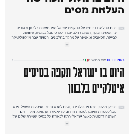
תקציב קרובים, כולל התאמות מס רכוש אפשריות למי שהשתמש
בבונוסים לבנייה.
העלאת מסים
היום החל עם דיווחים על התקפות ישראל המתמשכות בלבנון ובסוריה.
⌨
עד אמצע הבוקר, תשומת הלב עברה לפרס נובל בכימיה, שהוענק
לבייקר, חסאביס וג'אמפר על מחקר בחלבונים. המוקד עבר אז לפוליטיקה
פנימית כאשר ראש הממשלה מלוני פרסמה הודעת וידאו המכחישה
תוכניות להעלאת מיסים, בסתירה להצהרות קודמות של שר האוצר
ג'ורג'טי לגבי עדכון ערכים קדסטריים למי שהשתמש בסופרבונוס. זה עורר
ויכוח בתוך הקואליציה השלטת וביקורת ממפלגות האופוזיציה. בינתיים,
•
•
•
יום חמישי
10.10.2024
החדשות הבינלאומיות סיקרו את ביקורו הקרוב של הנשיא האוקראיני
היום בו ישראל תקפה בסיסים
זלנסקי ברומא ואצל האפיפיור, וכן את התקרבות הוריקן מילטון לפלורידה,
שתואר כפוטנציאל ל"סערת המאה".
איטלקיים בלבנון
הוריקן מילטון הרס את פלורידה, וגרם להרס נרחב והפסקות חשמל. פרס
⌨
נובל לספרות הוענק לסופרת הדרום קוריאנית האן קאנג. מוקד היום
השתנה דרמטית כאשר ישראל ירתה לכאורה על בסיסי שמירת שלום של
האו"ם בלבנון, כולל עמדות איטלקיות. תקרית זו הסלימה את המתיחות,
כאשר שר ההגנה האיטלקי קרוסטו כינה אותה "בלתי מקובלת" ואולי אף
"פשע מלחמה". ממשלת איטליה זימנה את השגריר הישראלי ודרשה