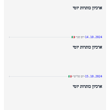
לפגיעה בפרטיות, ואמרה שחייה "נסרקו" אך היא נשארה בלתי מושפעת.
ארכיון כותרות יומי
בספורט, יאניק סינר התקדם לגמר שנחאי מאסטרס, בעוד שתאונה
טרגית בכביש פלרמו-שיאקה הותירה שלושה הרוגים ושלושה ילדים
פצועים.
יום שני
›
•
•
14.10.2024
ארכיון כותרות יומי
יום שלישי
›
•
•
15.10.2024
ארכיון כותרות יומי