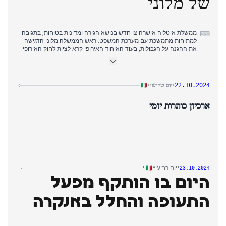
של מלוני
ממשלת איטליה אישרה צו חדש בנושא הגירה ומדינות בטוחות, בתגובה
⌨
למתיחות מתמשכת עם מערכת המשפט. ראש הממשלה מלוני הדגישה
את ההגנה על הגבולות, בעוד האיחוד האירופי קרא לציות לחוק האירופי.
הצו, שנדון במהלך היום, אושר סופית בישיבת מועצת השרים בערב. שר
המשפטים נורדיו טען כי שופטים איטלקים הבינו לא נכון פסיקה אחרונה
של בית המשפט האירופי בשל מורכבותה ושפתה הצרפתית. במקביל,
הסכסוך במזרח התיכון המשיך להסלים, עם דיווחים על תקיפות ישראליות
יום שלישי
›
•
•
22.10.2024
בלבנון וטענות חמאס להריגת בן ערובה בעזה. שר החוץ טאיאני ביקר
בישראל, בחיפוש אחר הבטחות לגבי כוחות שמירת השלום של האו"ם.
ארכיון כותרות יומי
היום כלל גם דיונים על שינויים חוקתיים בנוגע להפרדת רשויות, בעקבות
הערות של נשיא הסנאט לה רוסה.
•
•
•
יום רביעי
23.10.2024
היום בו הותקף מפעל
התעופה והחלל באנקרה