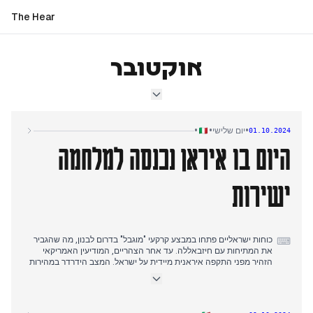
The Hear
אוקטובר
•
•
•
יום שלישי
01.10.2024
היום בו איראן נכנסה למלחמה
ישירות
כוחות ישראליים פתחו במבצע קרקעי "מוגבל" בדרום לבנון, מה שהגביר
⌨
את המתיחות עם חיזבאללה. עד אחר הצהריים, המודיעין האמריקאי
הזהיר מפני התקפה איראנית מיידית על ישראל. המצב הידרדר במהירות
כאשר איראן שיגרה מעל 200 טילים לעבר ערים ישראליות, כולל תל אביב
וירושלים. מערכת כיפת ברזל של ישראל וסיוע אמריקאי יירטו רבים
מהקליעים. נתניהו הצהיר כי איראן "תשלם" על התקפה זו, בעוד שצה"ל
הבטיח תגובה חזקה. במקביל, פיגוע טרור ביפו גרם למספר נפגעים.