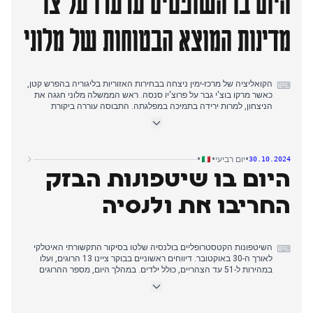
היום בו השופטים ערערו על צו
לסגור מפעלים בגרמניה משכו גם הן תשומת לב בשל ההשלכות
הכלכליות הפוטנציאליות.
מדינות המוצא הבטוחות של מלוני
הקואליציה של מרכז-ימין ניצחה בבחירות האזוריות בליגוריה בהפרש קטן,
⌨
כאשר מרקו בוצ'י גבר על פרוצ'יו סנסה. ראש הממשלה מלוני חגגה את
הניצחון, למרות ירידה בתמיכה במפלגתה. התבוסה עוררה ביקורת
פנימית בקואליציית השמאל, במיוחד כלפי הביצועים החלשים של תנועת
חמשת הכוכבים. באופן טרגי, כוכבת הסקי בת ה-19 מטילדה לורנצי
נפטרה בעקבות תאונת אימונים. בהתפתחות משפטית משמעותית, בית
המשפט בבולוניה העביר את צו ההגירה של הממשלה בנושא "מדינות
•
•
•
יום רביעי
30.10.2024
בטוחות" לבית הדין האירופי לצדק, תוך הטלת ספק בתאימותו לחוק
היום בו שיטפונות הבזק
האיחוד האירופי. מהלך זה מהווה אתגר נוסף למדיניות ההגירה של
הממשלה. סקנדל אבטחת הסייבר המתמשך התרחב, עם דיווחים על
מסמכים גנובים של אני וקשרים אפשריים עם שירותי המודיעין
החריבו את ולנסיה
הישראליים.
השיטפונות הקטסטרופליים בולנסיה שלטו בסיקור התקשורתי האיטלקי
⌨
לאורך ה-30 באוקטובר. דיווחים ראשוניים בבוקר ציינו 13 הרוגים, ועלו
במהירות ל-51 עד הצהריים, כולל ילדים. במהלך היום, מספר ההרוגים
עלה בהתמדה, והגיע ל-95 עד הערב, כשרבים עדיין נעדרים. האסון תואר
כחסר תקדים, עם כמות גשם של שמונה חודשים שירדה בתוך שעות
ספורות. המשבר התרחב לאזורים אחרים, עם התראות שהוצאו