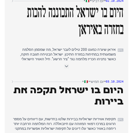
•
•
•
יום רביעי
02.10.2024
המתקפה האיראנית סימנה הסלמה משמעותית בסכסוך המתמשך
במזרח התיכון, והפכה עימותים מקומיים לעימות ישיר בין כוחות אזוריים.
היום בו ישראל התכוננה להכות
התגובות הבינלאומיות היו מהירות, כאשר ארה"ב הבטיחה תמיכה בהגנת
ישראל.
בחזרה באיראן
איראן שיגרה כמעט 200 טילים לעבר ישראל, מה שמסמן הסלמה
⌨
משמעותית במתיחות במזרח התיכון. ישראל הבטיחה תגובה חזקה,
כאשר נתניהו הכריז מלחמה נגד "ציר הרשע". חיל האוויר הישראלי
התכונן לתגובה, עם אפשרות לפגיעה בבתי זיקוק או אתרים גרעיניים
באיראן. לאורך היום, העימותים עם חיזבאללה בדרום לבנון התעצמו,
וגרמו לאבידות בצד הישראלי. ישראל ביצעה תקיפות ליד ביירות ודמשק,
ודווח על הריגת חתנו של נסראללה. הקהילה הבינלאומית התגייסה,
•
•
•
יום חמישי
03.10.2024
כאשר מלוני כינסה פגישת G7 וארה"ב הזהירה מפני תקיפות על מתקנים
היום בו ישראל תקפה את
גרעיניים באיראן. בזירה הפנימית, איטליה התמודדה עם שיבושים
נרחבים ברכבות בשל תקלה ברומא, מה שעורר מחלוקת פוליטית.
ביירות
תקיפות אוויריות ישראליות בביירות שלטו בחדשות, עם דיווחים על מספר
⌨
הרוגים במרכז רפואי המזוהה עם חיזבאללה. רוח המלחמה הרחבה יותר
ריחפה באוויר כאשר עלו דיונים על תקיפות ישראליות אפשריות במתקני