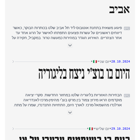
אביב
פיגוע משאית בתחנת אוטובוס ליד תל אביב שלט בכותרות הבוקר, כאשר
⌨
דיווחים ראשוניים על עשרות פצועים התפתחו לאישור על הרוג אחד עד
אחר הצהריים. האירוע הוגדר במהירות כמעשה טרור. במקביל, חקירה על
גניבת מידע מאישים בכירים, כולל הנשיא מטארלה ואיגנציו לה רוסה,
התפתחה לאורך היום. התובעים הזהירו מהאיום הדמוקרטי שמציבים
ההאקרים, ורמזו על קשרים לפשע מאורגן ושירותי מודיעין. בספורט,
אינטר ויובנטוס שיחקו לתיקו 4-4, בעוד סאינז מפרארי ניצח בגרנד פרי
•
•
•
יום שני
28.10.2024
של מקסיקו. הבחירות האזוריות בליגוריה ראו אחוזי הצבעה נמוכים.
בשעות הלילה המאוחרות הופיעו דיווחים על הצעה להפסקת אש בת
היום בו בוצ'י ניצח בליגוריה
יומיים בעזה לשחרור בני ערובה, המדגישים את המתיחות המתמשכת
במזרח התיכון.
הבחירות האזוריות בליגוריה שלטו במחזור החדשות. סקרי יציאה
⌨
מוקדמים הראו מירוץ צמוד בין מרקו בוצ'י מהימין-מרכז לאנדריאה
אורלנדו מהשמאל-מרכז. לאורך היום, התחזיות התנדנדו, שמרו על מתח.
עד הערב, בוצ'י יצא מנצח, מבטיח את משרת המושל. המפלגה
הדמוקרטית (PD) הפכה למפלגה הגדולה ביותר, בעוד תנועת חמשת
הכוכבים (M5S) ספגה הפסדים משמעותיים. במקביל, שערוריית גניבת
הנתונים שמעורבים בה בכירים המשיכה להתפתח, כאשר דווח כי יותר
•
•
•
יום שלישי
29.10.2024
מ-800,000 אנשים הושפעו. הסכסוך בין איראן לישראל נשאר במוקד,
כאשר איראן מאיימת ב"תוצאות מרות" לפעולות ישראל. תוכניות פולקסווגן