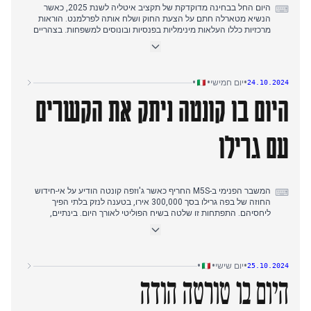
היום החל בבחינה מדוקדקת של תקציב איטליה לשנת 2025, כאשר
⌨
הנשיא מטארלה חתם על הצעת החוק ושלח אותה לפרלמנט. הוראות
מרכזיות כללו העלאות מינימליות בפנסיות ובונוסים למשפחות. בצהריים
התפטר פרנצ'סקו ספאנו, ראש הצוות במשרד התרבות, על רקע מחלוקת
סביב מינוי בעלו ב-MAXXI. תשומת הלב הוסטה אחר הצהריים לפיגוע
טרור באנקרה, טורקיה, שכוון למתקן תעופה וחלל וגרם לקורבנות רבים.
המצב התפתח במהלך היום, עם דיווחים סותרים על מספר הקורבנות ובני
•
•
•
יום חמישי
24.10.2024
הערובה. בערב, ראש הממשלה מלוני התייחסה לביקורת על הסכם
היום בו קונטה ניתק את הקשרים
המהגרים עם אלבניה, והגנה עליו מפני אתגרים משפטיים. היום הסתיים
בחדשות על פיצוץ במתקן טויוטה בבולוניה, שגרם להרוגים ופצועים.
עם גרילו
המשבר הפנימי ב-M5S החריף כאשר ג'וזפה קונטה הודיע על אי-חידוש
⌨
החוזה של בפה גרילו בסך 300,000 אירו, בטענה לנזק בלתי הפיך
ליחסיהם. התפתחות זו שלטה בשיח הפוליטי לאורך היום. בינתיים,
טרגדיה פקדה את נאפולי עם מותו בירי של נער בן 15, מה שעורר דאגות
לגבי אלימות בקרב בני נוער. המגזר הפיננסי עמד תחת בחינה כאשר
בנקה פרוגטו הועמד תחת ניהול בשל קשרים לכאורה ל'נדרנגטה. מזג
אוויר קשה המשיך להשפיע על אמיליה-רומאניה, מה שהוביל לסגירת בתי
•
•
•
יום שישי
25.10.2024
ספר בבולוניה ולדחיית משחק כדורגל בפרופיל גבוה. בזירה הבינלאומית,
הפצצת ישראל על בית ספר-מקלט בעזה גרמה לקורבנות אזרחיים רבים,
היום בו טורטה הודה
מה שהחריף עוד יותר את הסכסוך המתמשך.