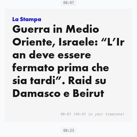
08:07
La Stampa
Guerra in Medio
Oriente, Israele: “L’Ir
an deve essere
fermato prima che
sia tardi”. Raid su
Damasco e Beirut
08:07
(06:07 in your timezone)
08:23