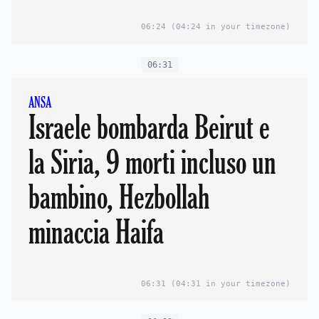
06:24
(04:24 in your timezone)
06:31
ANSA
Israele bombarda Beirut e
la Siria, 9 morti incluso un
bambino, Hezbollah
minaccia Haifa
06:31
(04:31 in your timezone)