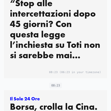
“Stop alle
intercettazioni dopo
45 giorni? Con
questa legge
l’inchiesta su Toti non
si sarebbe mai
potuta fare”:
l’allarme del pm di
08:23
(06:23 in your timezone)
Genova
08:23
Il Sole 24 Ore
Borsa, crolla la Cina.