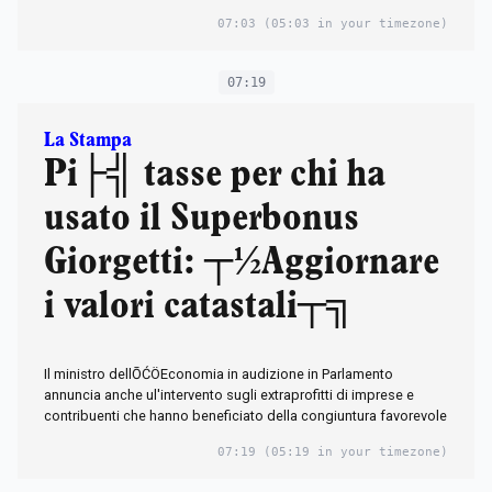
07:03
(05:03 in your timezone)
07:19
La Stampa
Pi├╣ tasse per chi ha
usato il Superbonus
Giorgetti: ┬½Aggiornare
i valori catastali┬╗
Il ministro dellŌĆÖEconomia in audizione in Parlamento
annuncia anche ul'intervento sugli extraprofitti di imprese e
contribuenti che hanno beneficiato della congiuntura favorevole
07:19
(05:19 in your timezone)