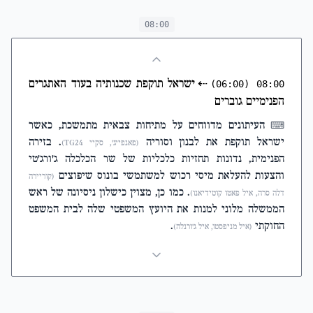
08:00
⇠
ישראל תוקפת שכנותיה בעוד האתגרים
(06:00)
08:00
הפנימיים גוברים
העיתונים מדווחים על מתיחות צבאית מתמשכת, כאשר
⌨
ישראל תוקפת את לבנון וסוריה
. בזירה
(פאנפייג', סקיי TG24)
הפנימית, נדונות תחזיות כלכליות של שר הכלכלה ג'ורג'טי
והצעות להעלאת מיסי רכוש למשתמשי בונוס שיפוצים
(קוריירה
. כמו כן, מצוין כישלון ניסיונה של ראש
דלה סרה, איל פאטו קוטידיאנו)
הממשלה מלוני למנות את היועץ המשפטי שלה לבית המשפט
החוקתי
.
(איל מניפסטו, איל ג'ורנלה)