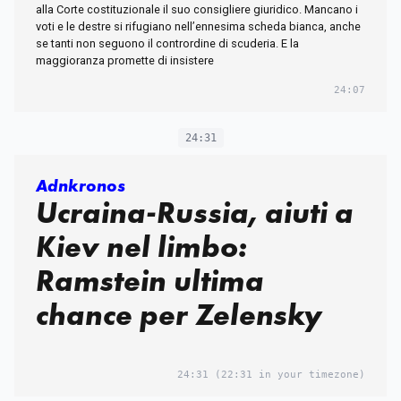
alla Corte costituzionale il suo consigliere giuridico. Mancano i
voti e le destre si rifugiano nell’ennesima scheda bianca, anche
se tanti non seguono il contrordine di scuderia. E la
maggioranza promette di insistere
24:07
24:31
Adnkronos
Ucraina-Russia, aiuti a
Kiev nel limbo:
Ramstein ultima
chance per Zelensky
24:31
(22:31 in your timezone)