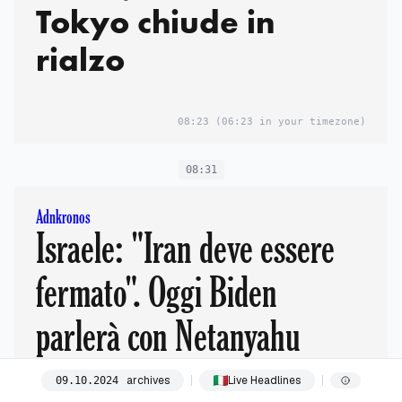
Tokyo chiude in
rialzo
08:23
(06:23 in your timezone)
08:31
Adnkronos
Israele: "Iran deve essere
fermato". Oggi Biden
parlerà con Netanyahu
archives
Live Headlines
09
.
10
.
2024
08:31
(06:31 in your timezone)