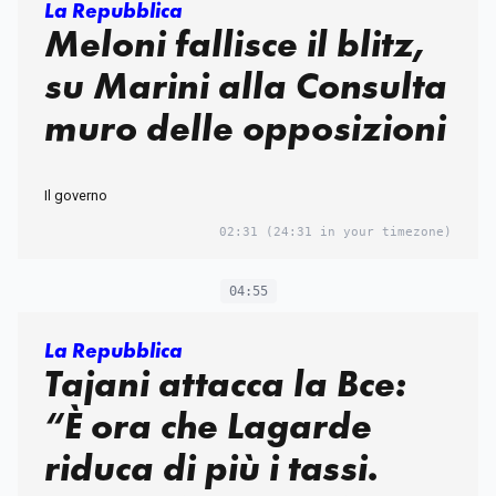
La Repubblica
Meloni fallisce il blitz,
su Marini alla Consulta
muro delle opposizioni
Il governo
02:31
(24:31 in your timezone)
04:55
La Repubblica
Tajani attacca la Bce:
“È ora che Lagarde
riduca di più i tassi.