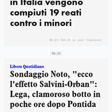
in Italia vengono
compiuti 19 reati
contro i minori
06:23
(04:23 in your timezone)
06:24
Libero Quotidiano
Sondaggio Noto, "ecco
l'effetto Salvini-Orban":
Lega, clamoroso botto in
poche ore dopo Pontida