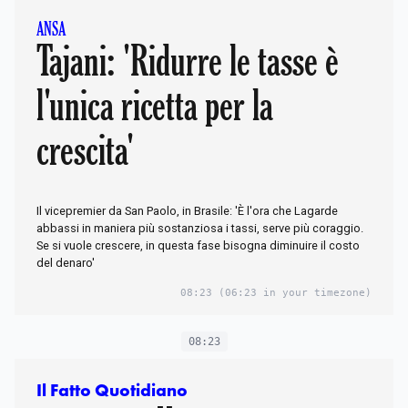
ANSA
Tajani: 'Ridurre le tasse è
l'unica ricetta per la
crescita'
Il vicepremier da San Paolo, in Brasile: 'È l'ora che Lagarde
abbassi in maniera più sostanziosa i tassi, serve più coraggio.
Se si vuole crescere, in questa fase bisogna diminuire il costo
del denaro'
08:23
(06:23 in your timezone)
08:23
Il Fatto Quotidiano