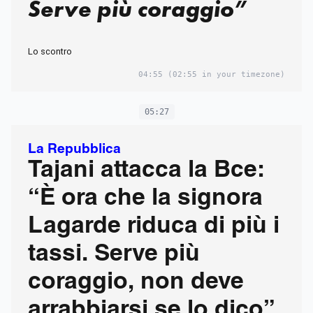
Serve più coraggio”
Lo scontro
04:55
(02:55 in your timezone)
05:27
La Repubblica
Tajani attacca la Bce:
“È ora che la signora
Lagarde riduca di più i
tassi. Serve più
coraggio, non deve
arrabbiarsi se lo dico”