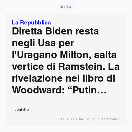
01:04
La Repubblica
Diretta Biden resta
negli Usa per
l'Uragano Milton, salta
vertice di Ramstein. La
rivelazione nel libro di
Woodward: “Putin
voleva usare armi
Il conflitto
nucleari”
01:04
(23:04 in your timezone)