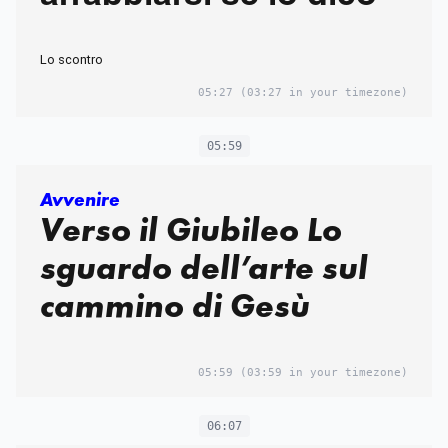
Lo scontro
05:27
(03:27 in your timezone)
05:59
Avvenire
Verso il Giubileo Lo
sguardo dell’arte sul
cammino di Gesù
05:59
(03:59 in your timezone)
06:07