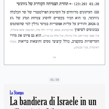
⇠
תחזית הצמיחה הקודרת של ג'ורג'טי
(23:20)
01:20
העיתונים מדווחים על השימוע הפרלמנטרי של שר הכלכלה
⌨
ג'ורג'טי, בו הוא הכיר בקשיים להשיג צמיחת תמ"ג של 1%
ב-2024 והודיע על עליות אפשריות במיסי נדל"ן למי שהשתמש
בבונוסים לשיפוץ
(אדנקרונוס, אנסא, קורייר דלה סרה, הפינגטון פוסט איטליה,
. הוא גם פירט את סדרי
איל פאטו קוטידיאנו, איל ג'ורנלה, איל סולה 24 אורה)
העדיפויות בתקציב, כולל קיצוצי מסים והוצאות בריאות
(סקולו
.
ד'איטליה, סקיי TG24)
01:59
La Stampa
La bandiera di Israele in un