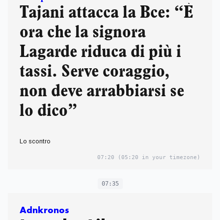
Tajani attacca la Bce: “È
ora che la signora
Lagarde riduca di più i
tassi. Serve coraggio,
non deve arrabbiarsi se
lo dico”
Lo scontro
07:20
(05:20 in your timezone)
07:35
Adnkronos