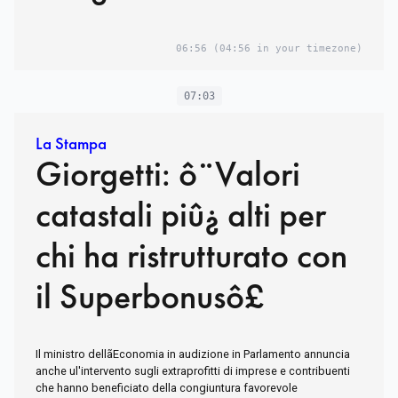
06:56
(04:56 in your timezone)
07:03
La Stampa
Giorgetti: ô¨Valori
catastali piû¿ alti per
chi ha ristrutturato con
il Superbonusô£
Il ministro dellãEconomia in audizione in Parlamento annuncia
anche ul'intervento sugli extraprofitti di imprese e contribuenti
che hanno beneficiato della congiuntura favorevole