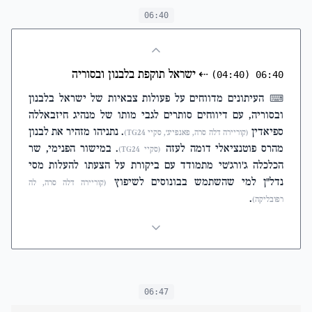
06:40
⇠
ישראל תוקפת בלבנון ובסוריה
(04:40)
06:40
העיתונים מדווחים על פעולות צבאיות של ישראל בלבנון
⌨
ובסוריה, עם דיווחים סותרים לגבי מותו של מנהיג חיזבאללה
ספיאדין
. נתניהו מזהיר את לבנון
(קוריירה דלה סרה, פאנפייג', סקיי TG24)
מהרס פוטנציאלי דומה לעזה
. במישור הפנימי, שר
(סקיי TG24)
הכלכלה ג'ורג'טי מתמודד עם ביקורת על הצעתו להעלות מסי
נדל"ן למי שהשתמש בבונוסים לשיפוץ
(קוריירה דלה סרה, לה
.
רפובליקה)
06:47