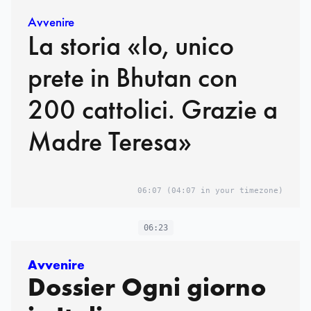
Avvenire
La storia «Io, unico
prete in Bhutan con
200 cattolici. Grazie a
Madre Teresa»
06:07
(04:07 in your timezone)
06:23
Avvenire
Dossier Ogni giorno