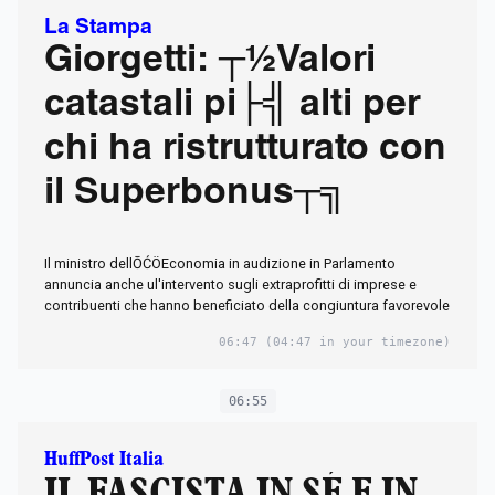
La Stampa
Giorgetti: ┬½Valori
catastali pi├╣ alti per
chi ha ristrutturato con
il Superbonus┬╗
Il ministro dellŌĆÖEconomia in audizione in Parlamento
annuncia anche ul'intervento sugli extraprofitti di imprese e
contribuenti che hanno beneficiato della congiuntura favorevole
06:47
(04:47 in your timezone)
06:55
HuffPost Italia
IL FASCISTA IN SÉ E IN