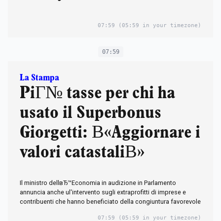
07:59
(05:59 in your timezone)
07:59
La Stampa
PiГ№ tasse per chi ha
usato il Superbonus
Giorgetti: В«Aggiornare i
valori catastaliВ»
Il ministro dellвЂ™Economia in audizione in Parlamento
annuncia anche ul'intervento sugli extraprofitti di imprese e
contribuenti che hanno beneficiato della congiuntura favorevole
07:59
(05:59 in your timezone)