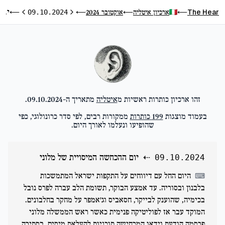
יום ההכחשה המיסויית של מלוני
The Hear
ארכיון איטליה
אוקטובר 2024
⟵
09.10.2024
⟵
⟵
⟵
היום הקודם
היום הבא
זהו ארכיון כותרות ראשיות מ
איטליה
מתאריך ה-
09.10.2024
.
בעמוד מוצגות
199
כותרות
ממקורות רבים, לפי סדר כרונולוגי, כפי
שהופיעו ונעלמו לאורך היום.
⇠
יום ההכחשה המיסויית של מלוני
09.10.2024
היום החל עם דיווחים על התקפות ישראל המתמשכות
⌨
בלבנון ובסוריה. עד אמצע הבוקר, תשומת הלב עברה לפרס נובל
בכימיה, שהוענק לבייקר, חסאביס וג'אמפר על מחקר בחלבונים.
המוקד עבר אז לפוליטיקה פנימית כאשר ראש הממשלה מלוני
פרסמה הודעת וידאו המכחישה תוכניות להעלאת מיסים, בסתירה