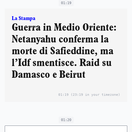
01:19
La Stampa
Guerra in Medio Oriente:
Netanyahu conferma la
morte di Safieddine, ma
l’Idf smentisce. Raid su
Damasco e Beirut
01:19
(23:19 in your timezone)
01:20