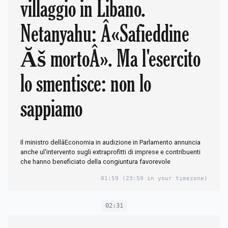
villaggio in Libano.
Netanyahu: Â«Safieddine
Ăš mortoÂ». Ma l'esercito
lo smentisce: non lo
sappiamo
Il ministro dellâEconomia in audizione in Parlamento annuncia
anche ul'intervento sugli extraprofitti di imprese e contribuenti
che hanno beneficiato della congiuntura favorevole
01:59
(23:59 in your timezone)
02:31