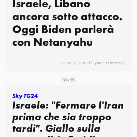
Israele, Libano
ancora sotto attacco.
Oggi Biden parlerà
con Netanyahu
07:35
(05:35 in your timezone)
07:44
Sky TG24
Israele: "Fermare l'Iran
prima che sia troppo
tardi". Giallo sulla