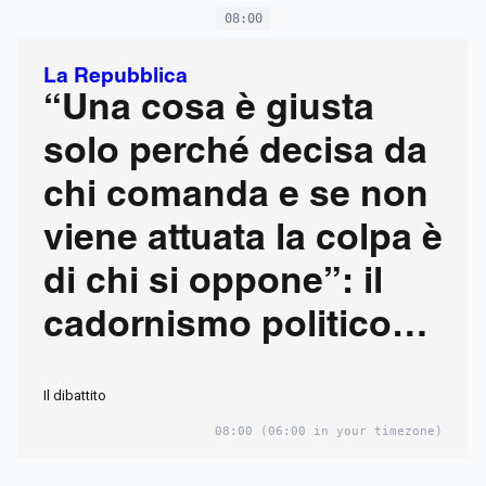
08:00
La Repubblica
“Una cosa è giusta
solo perché decisa da
chi comanda e se non
viene attuata la colpa è
di chi si oppone”: il
cadornismo politico
della destra italiana
Il dibattito
08:00
(06:00 in your timezone)