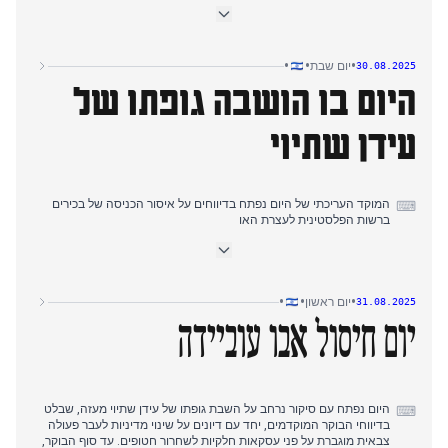
להגביל את השתתפות ישראל ביריד נשק יוקרתי בלונדון, מה שגרר גינוי
חריף. בזירה הפנימית, היועצת המשפטית לממשלה קבעה כי יש לעצור
עריקים המבקשים לטוס לאומן, וצה"ל הודיע על ביטול הפוגות טקטיות
הומניטריות בעיר עזה, מה שמעיד על הסלמת הפעילות. אך הסיפור
•
•
•
יום שבת
30.08.2025
המרכזי, החל משעות הבוקר המאוחרות, היה השבת גופתו של החטוף
היום בו הושבה גופתו של
אילן וייס מעזה, יחד עם ממצאים של חלל חטוף נוסף, לאחר מבצע צבאי
מורכב. אחר הצהריים עברה תשומת הלב להחלטת ארצות הברית לחסום
את בכירי הרשות הפלסטינית, כולל אבו מאזן, מלהגיע לעצרת הכללית של
עידן שתיוי
האו"ם. בערב נחשפו פרטים מבכירים ביטחוניים על הזדמנות שהוחמצה
לאחרונה להשבת חטופים חיים.
המוקד העריכתי של היום נפתח בדיווחים על איסור הכניסה של בכירים
⌨
ברשות הפלסטינית לעצרת האו
•
•
•
יום ראשון
31.08.2025
יום חיסול אבו עוביידה
היום נפתח עם סיקור נרחב על השבת גופתו של עידן שתיוי מעזה, שבלט
⌨
בדיווחי הבוקר המוקדמים, יחד עם דיונים על שינוי מדיניות לעבר פעולה
צבאית מוגברת על פני עסקאות חלקיות לשחרור חטופים. עד סוף הבוקר,