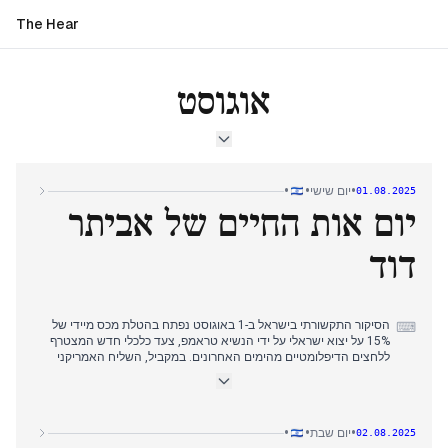
The Hear
אוגוסט
•
•
•
יום שישי
01.08.2025
יום אות החיים של אביתר
דוד
הסיקור התקשורתי בישראל ב-1 באוגוסט נפתח בהטלת מכס מיידי של
⌨
15% על יצוא ישראלי על ידי הנשיא טראמפ, צעד כלכלי חדש המצטרף
ללחצים הדיפלומטיים מהימים האחרונים. במקביל, השליח האמריקני
סטיב וויטקוף ביקר בעזה, סקר מרכזי סיוע, והערכתו הובילה להתחייבות
ישירה של טראמפ לסיוע הומניטרי מוגבר. אולם, החל משעות הצהריים
המאוחרות, מוקד העניין עבר באופן דרמטי לפרסום סרטון "אות חיים" של
החטוף אביתר דוד על ידי חמאס, שהציג אותו במצב פיזי ירוד מאוד.
•
•
•
יום שבת
02.08.2025
אירוע רגשי עוצמתי זה, בדומה לסרטון רום ברסלבסקי מאתמול, עורר