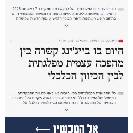
סדרי העדיפויות המערכתיים של התקשורת הטורקית ב-7 באוגוסט 2025
⌨
התמקדו בהאשמות פוליטיות פנימיות מתפתחות ובפיתוח משמעותי חדש
בתחום חופש העיתונות. דיווחי הבוקר הדגישו טענות חדשות שקושרות
את מנהיג האופוזיציה אוזגור אוזל לארגון פשע (סאבח). נרטיב שחיתות
זה התחזק במהלך היום, עם מעצרים אחר הצהריים של עורך דין שקושר
ל'בורסת תיקי ה-IMM' וששמו הוזכר על ידי אוזל (גרצ'ק גונדם). שערוריית
'הדיפלומה המזויפת' ו'החתימה האלקטרונית' נותרה מוקד, עם תגובות
•
•
•
•
סין
07.08.2025
יום חמישי
לפני 365 ימים
רשמיות מ-YÖK וביטולי חתימות אלקטרוניות על ידי BTK. מוקד חדש
היום בו בייג'ינג קשרה בין
ומרכזי התגלה בשעות אחר הצהריים המאוחרות: איסור גישה שהוטל על
ערוץ היוטיוב של העיתונאי פאטיח אלטאייליי מסיבות "ביטחון לאומי"
(ביאנֶט, מדיסקופ), המסמן פעולה בולטת נגד התקשורת. דיונים סביב
מהפכה עצמית מפלגתית
"האחדות הסורית הדמוקרטית" של אוג'לאן (מדיסקופ) ופעולות נגד טרור
מתמשכות הופיעו גם כן, לצד התפתחויות מדיניות חוץ הקשורות לסוריה
וסנגל.
לבין הכיוון הכלכלי
כלי התקשורת הממלכתיים בסין הגבירו ב-7 באוגוסט את התמקדותם
⌨
בממשלו של המזכיר הכללי שי ג'ינפינג, תוך הדגשה עיקרית של "המהפכה
העצמית" של המפלגה והדרכתה האסטרטגית לעתיד הכלכלי של
המדינה. הבוקר נפתח עם דיווחים מתמשכים על "דמוקרטיה עממית של
תהליך שלם", המדגישים קבלת תרומות רבות מהציבור לתוכנית החומש
ה-15. ככל שהיום התקדם, הנרטיב התפתח כדי להדגיש את הנחיותיו של
שי לפיתוח כלכלי "באיכות גבוהה" וגיבוש "דפוס פיתוח חדש". במקביל,
אל העכשיו ⟵
דיווחים רשמיים פירטו צמיחה מואצת בסחר החוץ. בינתיים, כלי תקשורת
בינלאומיים וכמה כלי תקשורת סיניים המשיכו לדווח על חידוש מכסי