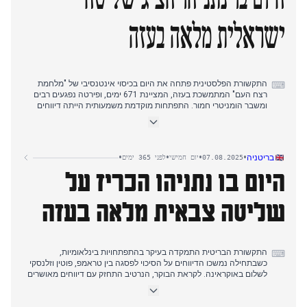
אש. זה יצר נרטיב דינמי ולעיתים סותר לגבי תנאי הפסגה. בנוסף סוקרו
תקיפות מל"טים אוקראיניות מתמשכות ברוסיה ועדכוני לחימה בחזית.
ישראלית מלאה בעזה
התקשורת הפלסטינית פתחה את היום בכיסוי אינטנסיבי של "מלחמת
⌨
רצח העם" המתמשכת בעזה, המציינת 671 ימים, ופירטה נפגעים רבים
ומשבר הומניטרי חמור. התפתחות מוקדמת משמעותית הייתה דיווחים
נרחבים שישראל סיכלה הסכם הפוגה וחילופי שבויים ברגע האחרון. ככל
שהתקדם היום, עברה ההתמקדות המערכתית לדיוני הקבינט הישראלי
המפורטים יותר בנוגע לתוכניות כיבוש עזה, כולל אזהרות צבאיות מפני
מלכודות אסטרטגיות. אחר הצהריים, ראש הממשלה נתניהו הציג
•
•
•
•
בריטניה
07.08.2025
יום חמישי
לפני 365 ימים
בפומבי את כוונת ישראל לשלוט שליטה מלאה ללא סיפוח, והציע כוחות
היום בו נתניהו הכריז על
מעבר ערביים או בינלאומיים. הדבר גרר מיד גינוי חריף מצד חמאס,
שכינה את הצהרותיו "הפיכה נגד המשא ומתן" והצביע על "כוונות
התפשטות", מה שאותת על התמוטטות בשיחות עתידיות. הרס מתמשך
שליטה צבאית מלאה בעזה
ושיבוש סיוע נותרו חששות קבועים.
התקשורת הבריטית התמקדה בעיקר בהתפתחויות בינלאומיות,
⌨
כשבתחילה נמשכו הדיווחים על הסיכוי לפסגה בין טראמפ, פוטין וזלנסקי
לשלום באוקראינה. לקראת הבוקר, הנרטיב התחזק עם דיווחים מאושרים
על פגישה קרובה בין טראמפ לפוטין בימים הקרובים, אף שעלתה שאלת
הדרה אפשרית של זלנסקי. במקביל, המכסים הגורפים החדשים של