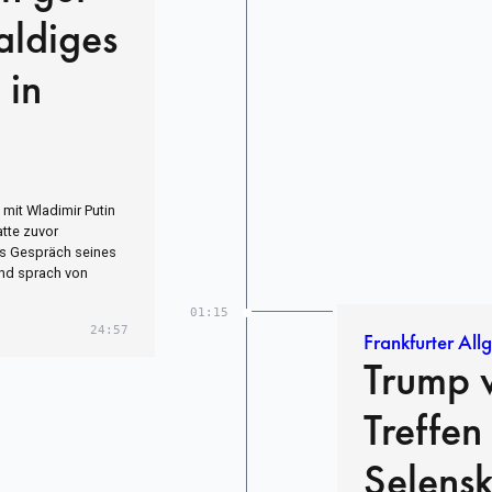
aldiges
 in
 mit Wladimir Putin
atte zuvor
es Gespräch seines
und sprach von
01:15
24:57
Frankfurter All
Trump w
Treffen
Selensk