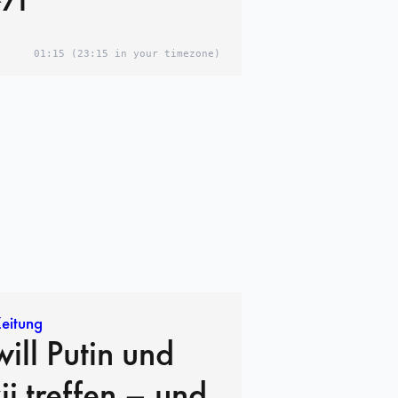
01:15
(23:15 in your timezone)
eitung
ill Putin und
ij treffen – und