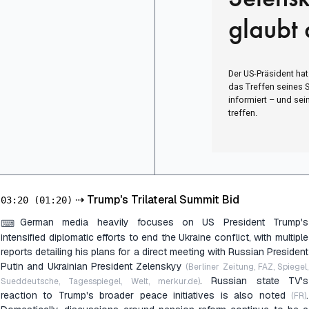
glaubt 
Der US-Präsident ha
das Treffen seines
informiert – und sei
treffen.
⇢
Trump's Trilateral Summit Bid
03:20
(01:20)
German media heavily focuses on US President Trump's
⌨
intensified diplomatic efforts to end the Ukraine conflict, with multiple
reports detailing his plans for a direct meeting with Russian President
Putin and Ukrainian President Zelenskyy
(Berliner Zeitung, FAZ, Spiegel,
. Russian state TV's
Sueddeutsche, Tagesspiegel, Welt, merkur.de)
reaction to Trump's broader peace initiatives is also noted
.
(FR)