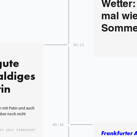
Wetter:
mal wie
Somme
05:13
gute
aldiges
tin
n mit Putin und auch
aber noch nicht
05:30
in your timezone)
Frankfurter 