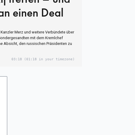
an einen Deal
t Kanzler Merz und weitere Verbündete über
 Sondergesandten mit dem Kremlchef
ne Absicht, den russischen Präsidenten zu
03:18
(01:18 in your timezone)