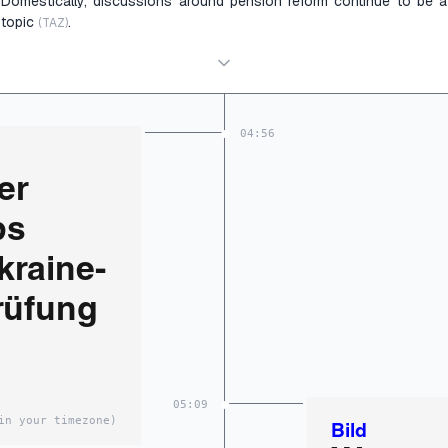
Domestically, discussions around pension reform continue to be a
topic
.
(TAZ)
04:56
er
ps
kraine-
rüfung
05:09
in your timezone)
Bild