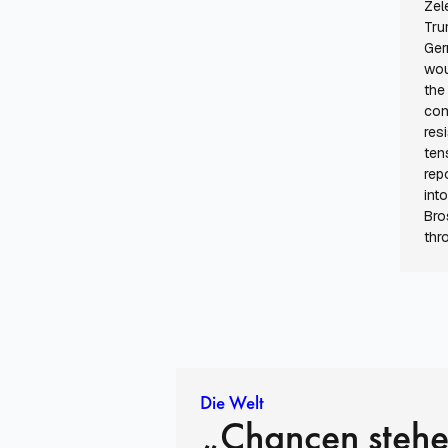
Zel
Tru
Ger
wou
the
con
res
ten
rep
int
Bro
thr
Die Welt
„Chancen stehe