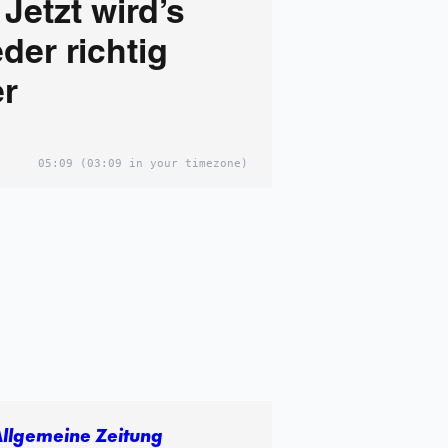
 Jetzt wird’s
der richtig
r
05:09
(03:09 in your timezone)
Allgemeine Zeitung