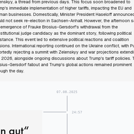
enskyy, a thread from previous days. This focus soon broadened to
mp's immediate implementation of higher tariffs, impacting the EU and
man businesses. Domestically, Minister President Haseloff announce
ld not seek re-election in Sachsen-Anhalt. However, the afternoon 
 emergence of Frauke Brosius-Gersdorf's withdrawal from the
stitutional judge candidacy as the dominant story, following political
istance. This event led to extensive political reactions and coalition
sions. International reporting continued on the Ukraine conflict, with P
ortedly rejecting a summit with Zelenskyy and war projections extend
o 2026, alongside ongoing discussions about Trump's tariff policies. 
sius-Gersdorf fallout and Trump's global actions remained prominent
ough the day.
07.08.2025
24:57
n gut“