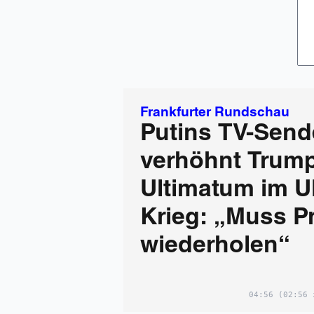
Frankfurter Rundschau
Putins TV-Send
verhöhnt Trum
Ultimatum im U
Krieg: „Muss P
wiederholen“
04:56
(02:56 