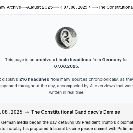
ny Archive
August 2025
The Constitutiona
⟶
⟶
07.08.2025
⟶
Previous day
Next day
This page is an
archive of main headlines
from
Germany
for
07.08.2025
.
It displays
216
headlines
from many sources chronologically, as the
appeared throughout the day, accompanied by AI overviews that wer
written in real time.
⇢
The Constitutional Candidacy's Demise
.08.2025
German media began the day detailing US President Trump's diplomat
orts, notably his proposed trilateral Ukraine peace summit with Putin a