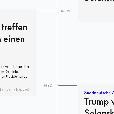
02:09
 treffen
 einen
tere Verbündete über
dem Kremlchef
chen Präsidenten zu
03:18
in your timezone)
Sueddeutsche Z
Trump w
Selensk