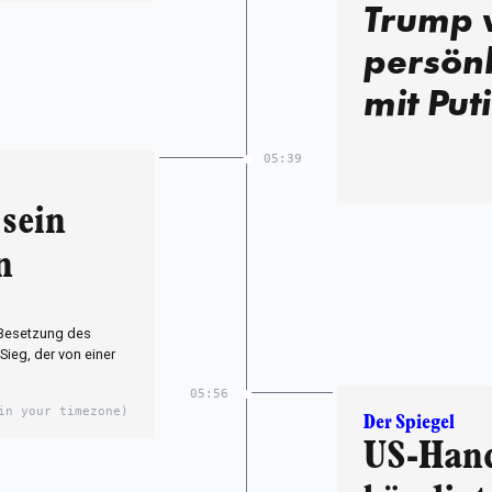
Trump w
persönl
mit Put
05:39
 sein
n
 Besetzung des
Sieg, der von einer
05:56
in your timezone)
Der Spiegel
US-Han