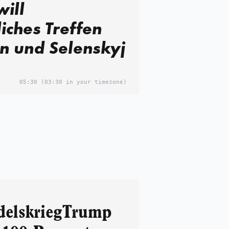
ill
iches Treffen
in und Selenskyj
05:30
(03:30 in your timezone)
delskriegTrump