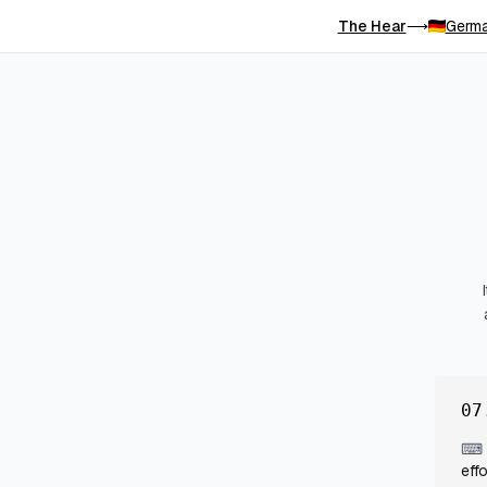
The Hear
Germa
⟶
07
⌨
eff