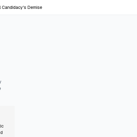
l Candidacy's Demise
y
e
ic
nd