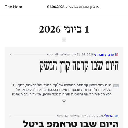
ארכיון כותרות גלובלי ל־01.06.2026
The Hear
1 ביוני 2026
•
•
•
•
ארצות הברית
01.06.2026
יום שני
לפני 69 ימים
היום שבו קרסה קרן הנשק
היום עמד בסימן קריסתה המהירה של 'קרן הנשק' של טראמפ, בסך 1.8
⌨
מיליארד דולר. כותרות הבוקר התמקדו בסכסוך בין ארה"ב לאיראן, על
רקע תקיפות חדשות והשעיית השיחות מצד איראן, אך עד הערב השתנה
הנרטיב באופן חד. כלי תקשורת רבים דיווחו כי משרד המשפטים יעצור
את פעילות הקרן בעקבות צו בית משפט ותגובת נגד חריגה מצד
הרפובליקנים, וטראמפ נאלץ לזנוח את המיזם.
סוגיית איראן נותרה תלויה באוויר, עם הצהרות סותרות: איראן הודיעה כי
•
•
•
•
ישראל
01.06.2026
יום שני
לפני 69 ימים
השיחות הופסקו, בעוד טראמפ התעקש שהן נמשכות. גם שערוריית
היום שבו טראמפ ביטל
הסקסטינג של גרהם פלאטנר זכתה לסיקור, כאשר אשתו הופיעה לצדו
בסרטון שנועד לצמצום נזקים.