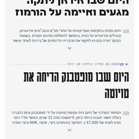
היום שבו איראן ניתקה
המכלית כחלק ממסע לחץ מערבי רחב יותר, בעוד שהמתח הכלכלי
והבידוד הדיפלומטי עלו בכלי תקשורת פחות מבוקרים.
מגעים ואיימה על הורמוז
היום נפתח בתקיפות אמריקאיות על אתרי מכ"ם וכטב"מים איראניים,
⌨
ובטילים איראניים על כווית, בהמשך להסלמה מהיום הקודם. בשעות
הבוקר הורה נתניהו לתקוף את פרבריה הדרומיים של ביירות לאחר אישור
אמריקאי, מה שגרם לאיראן להזהיר כי תגן על לבנון. אחר הצהריים
השעתה איראן את המשא ומתן עם ארה"ב ואיימה לסגור את מצרי
הורמוז ובאב אל-מנדב, ושלטה בכותרות בכל כלי התקשורת. טראמפ
שוחח אז עם נתניהו ועם חיזבאללה, וטען כי התקיפות על ביירות ייפסקו
•
•
•
•
יפן
01.06.2026
יום שני
לפני 69 ימים
והמשא ומתן יתקדם, אף שנתניהו אמר כי המבצעים בדרום יימשכו. הצי
היום שבו סופטבנק הדיחה את
הצרפתי יירט מכלית נפט רוסית באוקיינוס האטלנטי, וארבע גופות חרוכות
נמצאו במכונית בקוזנצה. עדכוני טניס מרולאן גארוס רצו לאורך היום.
טויוטה
הסיפור המרכזי של היום היה עקיפת טויוטה על ידי סופטבנק גרופ כחברה
⌨
בעלת השווי הגבוה ביותר ביפן, לראשונה מזה 22 שנים, כאשר מדד ניקיי
הגיע לשיא של 67,000 ין. הסיקור בעיתונים ניקיי, סנקיי, NHK וניקיי אסיה
הציג זאת כסמל לשינוי תעשייתי לעבר בינה מלאכותית.
סופת הטייפון מספר 6 המשיכה לשלוט בסיקור מזג האוויר, כאשר NHK,