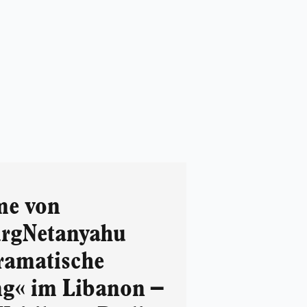
me von
urgNetanyahu
dramatische
g« im Libanon –