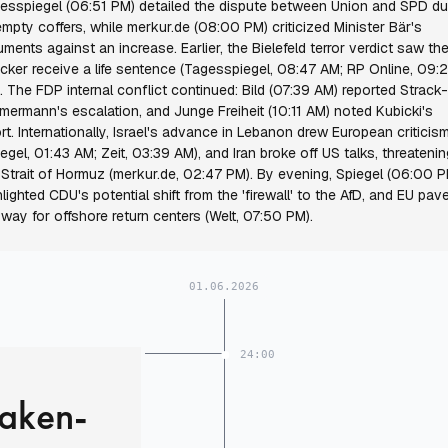
esspiegel (06:51 PM) detailed the dispute between Union and SPD d
empty coffers, while merkur.de (08:00 PM) criticized Minister Bär's
uments against an increase. Earlier, the Bielefeld terror verdict saw the
acker receive a life sentence (Tagesspiegel, 08:47 AM; RP Online, 09:
. The FDP internal conflict continued: Bild (07:39 AM) reported Strack-
mermann's escalation, and Junge Freiheit (10:11 AM) noted Kubicki's
ort. Internationally, Israel's advance in Lebanon drew European criticis
iegel, 01:43 AM; Zeit, 03:39 AM), and Iran broke off US talks, threatenin
 Strait of Hormuz (merkur.de, 02:47 PM). By evening, Spiegel (06:00 P
hlighted CDU's potential shift from the 'firewall' to the AfD, and EU pav
 way for offshore return centers (Welt, 07:50 PM).
01.06.2026
24:00
laken-