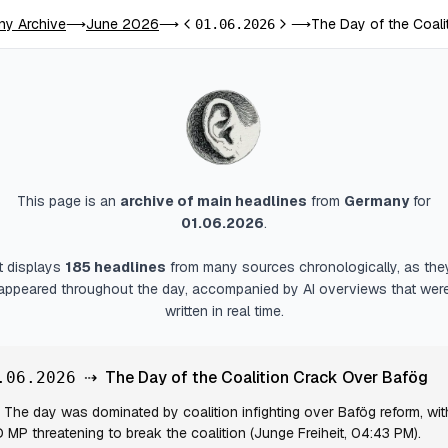
ny Archive
June 2026
The Day of the Coali
⟶
⟶
01.06.2026
⟶
Previous day
Next day
This page is an
archive of main headlines
from
Germany
for
01.06.2026
.
It displays
185
headlines
from many sources chronologically, as the
appeared throughout the day, accompanied by AI overviews that wer
written in real time.
⇢
The Day of the Coalition Crack Over Bafög
.06.2026
The day was dominated by coalition infighting over Bafög reform, wit
 MP threatening to break the coalition (Junge Freiheit, 04:43 PM).