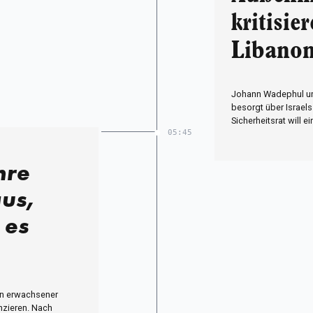
kritisie
Libano
Johann Wadephul und
besorgt über Israels
Sicherheitsrat will e
05:45
hre
us,
 es
en erwachsener
anzieren. Nach