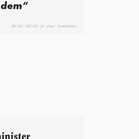
ndem“
05:22
(03:22 in your timezone)
nister