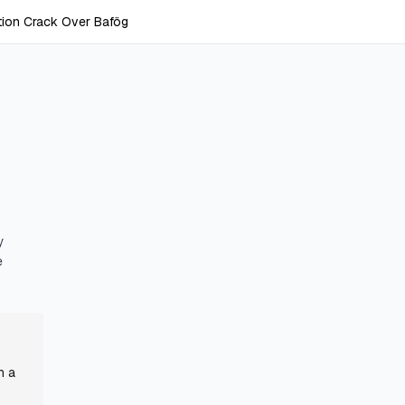
tion Crack Over Bafög
y
e
h a