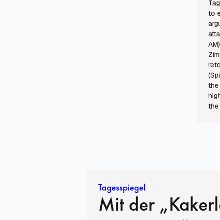
Tag
to 
arg
att
AM)
Zim
ret
(Sp
the
hig
the
Tagesspiegel
Mit der „Kaker