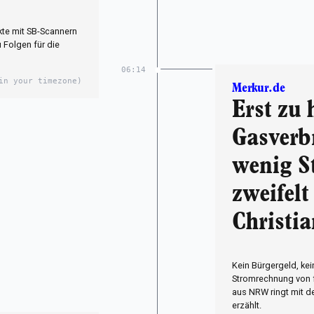
kte mit SB-Scannern
 Folgen für die
06:14
in your timezone)
Merkur.de
Erst zu 
Gasverbr
wenig S
zweifelt
Christi
Kein Bürgergeld, kei
Stromrechnung von f
aus NRW ringt mit de
erzählt.