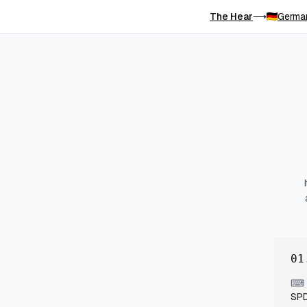
The Hear
Germa
⟶
01
⌨
SPD