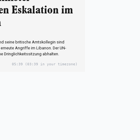
ren Eskalation im
n
 seine britische Amtskollegin sind
 erneute Angriffe im Libanon. Der UN-
ine Dringlichkeitssitzung abhalten.
05:39
(03:39 in your timezone)