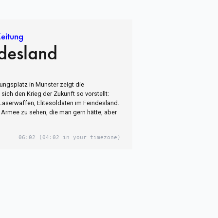
eitung
ndesland
gsplatz in Munster zeigt die
sich den Krieg der Zukunft so vorstellt:
serwaffen, Elitesoldaten im Feindesland.
e Armee zu sehen, die man gern hätte, aber
06:02
(04:02 in your timezone)