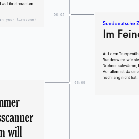
 auf ihre treuesten
06:02
in your timezone)
Sueddeutsche Z
Im Fei
Auf dem Truppenübun
Bundeswehr, wie sie 
Drohnenschwärme, La
Vor allem ist da ein
noch lang nicht hat.
06:09
immer
sscanner
n will