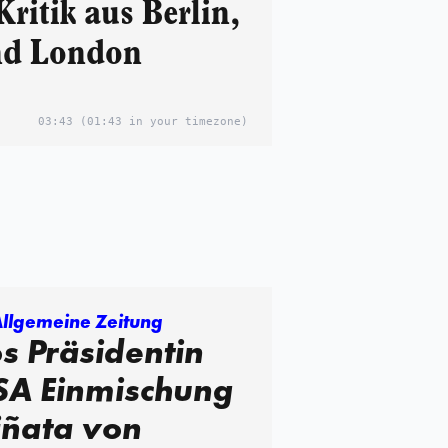
Kritik aus Berlin,
nd London
03:43
(01:43 in your timezone)
Allgemeine Zeitung
s Präsidentin
SA Einmischung
iñata von