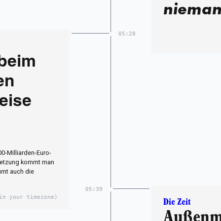
niema
05:28
 beim
en
weise
00-Milliarden-Euro-
msetzung kommt man
umt auch die
05:39
in your timezone)
Die Zeit
Außenmi