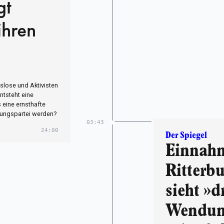
gt
ihren
tslose und Aktivisten
ntsteht eine
eine ernsthafte
erungspartei werden?
03:43
24:00
Der Spiegel
Einnah
Ritterb
sieht »
Wendun