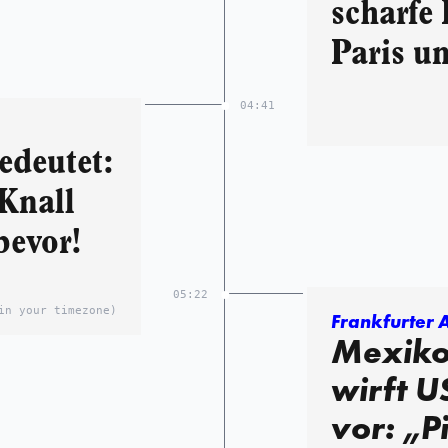
scharfe 
Paris u
04:41
edeutet:
Knall
bevor!
05:22
in your timezone)
Frankfurter 
Mexiko
wirft U
vor: „P