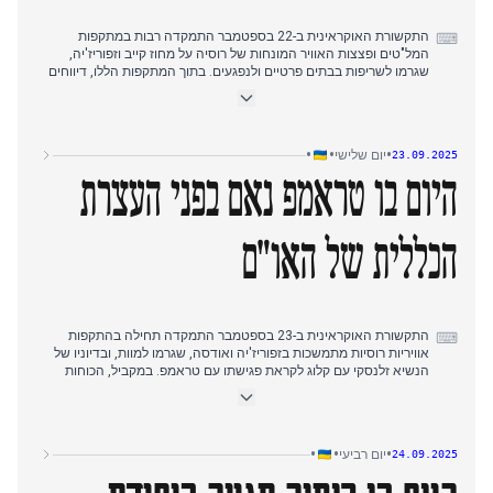
נאט"ו.
התקשורת האוקראינית ב-22 בספטמבר התמקדה רבות במתקפות
⌨
המל"טים ופצצות האוויר המונחות של רוסיה על מחוז קייב וזפוריז'יה,
שגרמו לשריפות בבתים פרטיים ולנפגעים. בתוך המתקפות הללו, דיווחים
פירטו את השמדת כלי טיס אמפיביים ומסוקים רוסיים על ידי אוקראינה
בחצי האי קרים, התפתחות חדשה. ככל שהיום התקדם, המוקד עבר
לכוחות אוקראינים שהשיבו שליטה על שטחים בגזרת פוקרובסק והפריכו
שמועות על כיתור ליד קופינסק. ההתפתחות המשמעותית ביותר לקראת
•
•
•
יום שלישי
23.09.2025
הערב הייתה הגעתו של הנשיא זלנסקי לניו יורק לקראת העצרת הכללית
של האו"ם ופגישתו המתוכננת עם דונלד טראמפ, מה שמשקף נוף
היום בו טראמפ נאם בפני העצרת
דיפלומטי מתפתח בעיצומו של הסכסוך המתמשך.
הכללית של האו"ם
התקשורת האוקראינית ב-23 בספטמבר התמקדה תחילה בהתקפות
⌨
אוויריות רוסיות מתמשכות בזפוריז'יה ואודסה, שגרמו למוות, ובדיוניו של
הנשיא זלנסקי עם קלוג לקראת פגישתו עם טראמפ. במקביל, הכוחות
האוקראינים אישרו תקיפות על מתקני נפט ומטוסים רוסיים בחצי האי
קרים. המיקוד המערכתי עבר לנאומו של דונלד טראמפ בעצרת הכללית
של האו"ם, שם הצהיר על נכונותו להטיל מכסים עם אירופה כדי לסיים
את המלחמה, והאשים את סין והודו במתן חסות לרוסיה. בערב, תשומת
•
•
•
יום רביעי
24.09.2025
הלב הופנתה לפגישה בין טראמפ וזלנסקי, כאשר טראמפ הביע כי
אוקראינה יכולה להחזיר את כל שטחיها, ואף "ללכת רחוק יותר", וזלנסקי