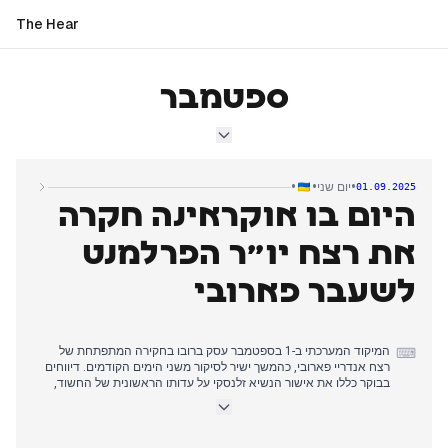
The Hear
ספטמבר
•
•
•
יום שני
01.09.2025
היום בו אוקראינה חקרה
את רצח יו"ר הפרלמנט
לשעבר פארובי
המיקוד המערכתי ב-1 בספטמבר עסק ברובו בחקירה המתפתחת של
⌨
רצח אנדריי פארובי, כהמשך ישיר לסיקור משני הימים הקודמים. דיווחים
בבוקר כללו את אישור הנשיא זלנסקי על עדותו הראשונית של החשוד,
ולאחר מכן הצגת תמונות מעצרו על ידי המשטרה וכתב אישום רשמי נגד
תושב לבוב בן 52. גורמי אכיפת החוק חשפו בהדרגה מניעים אפשריים,
שהצביעו על תכנון הפשע במשך חודשים ומעורבות רוסית. אחר הצהריים,
ה-SBU רמז כי ייתכן ששירותים מיוחדים רוסים מעורבים, כאשר דיווחים