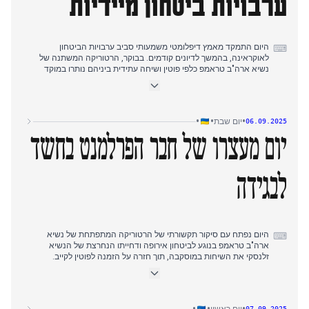
ערבויות ביטחון מיידיות
היום התמקד מאמץ דיפלומטי משמעותי סביב ערבויות הביטחון
⌨
לאוקראינה, בהמשך לדיונים קודמים. בבוקר, הרטוריקה המשתנה של
נשיא ארה"ב טראמפ כלפי פוטין ושיחה עתידית ביניהם נותרו במוקד
העניין התקשורתי. לקראת אמצע היום התפתחה התפתחות מרכזית:
פוטין הזמין את הנשיא זלנסקי לשיחות במוסקבה, והבטיח ביטחון. עם
זאת, זלנסקי הגיב בתקיפות ודרש שערבויות הביטחון, כולל מרכיב כלכלי,
ייושמו באופן מיידי ולא לאחר הפסקת הלחימה. במקביל, דווחו פרטים על
•
•
•
יום שבת
06.09.2025
תוכניות לפריסת כוח צבאי זר באוקראינה, כשזלנסקי ציין שכוחות
מערביים יגיעו באלפים. אחר הצהריים נפגש הנשיא זלנסקי עם ראש
יום מעצרו של חבר הפרלמנט בחשד
ממשלת סלובקיה פיצו, והבטיח את תמיכתה של סלובקיה בשילובה של
אוקראינה באיחוד האירופי ודן באספקת אנרגיה. הלחימה נמשכה
בחזיתות, כולל תקיפות אוקראיניות על תשתית נפט רוסית ודיווחים על
לבגידה
שימוש רוסי בנשק כימי.
היום נפתח עם סיקור תקשורתי של הרטוריקה המתפתחת של נשיא
⌨
ארה"ב טראמפ בנוגע לביטחון אירופה ודחייתו הנחרצת של הנשיא
זלנסקי את השיחות במוסקבה, תוך חזרה על הזמנה לפוטין לקייב.
הלחימה בחזית נותרה עזה, במיוחד בגזרות פוקרובסק ונובופאבליבקה,
על רקע התרעות על תקיפות אוויריות ברחבי המדינה ודיווחים על
התקדמות רוסית בשלושה אזורים. התפתחות פנימית משמעותית
התרחשה אחר הצהריים עם דיווחים נרחבים על מעצרו של חבר פרלמנט
•
•
•
07.09.2025