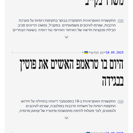
משרד בקייב
התקשורת האוקראינית התמקדה בבוקר בתקיפות רוסיות על מערכת
⌨
הרכבות, שגרמו לעיכובים משמעותיים. במקביל, נמשכו הדיונים סביב
חבילת סנקציות חדשה של האיחוד האירופי נגד רוסיה. בשעות הצהריים
המוקדמות, כלי התקשורת עברו להתמקד בפתיחת משרד נציגות קבוע
של הפרלמנט האירופי בקייב. מאוחר יותר, דיווחים הדגישו חבילות סיוע
נשק אמריקאיות חדשות לאוקראינה והשקעות אמריקאיות ראשוניות
בשיקום ובתשתיות טבעיות של אוקראינה. בערב, הנשיא זלנסקי פירט את
•
•
•
יום חמישי
18.09.2025
הצרכים הפיננסיים לתרחיש מלחמה אפשרי ב-2026, וביקש 60 מיליארד
דולר נוספים, ודן בעלות של שנת מלחמה אחת. היום הסתיים בדיונים על
היום בו טראמפ האשים את פוטין
גישתו של טראמפ לסיום המלחמה, והדגשתה כ"מלחמה שלו".
בבגידה
התקשורת האוקראינית ב-18 בספטמבר דיווחה בתחילה על חידוש
⌨
התקפות רוסיות על תשתית הרכבות בפולטבה, שגרמו לעיכובים
ולנפגעים, לצד פעולות לחימה מתמשכות ופיטוריו של קוזאק מרוסיה,
שתמך במשא ומתן. עד שעות הבוקר המאוחרות, תשומת הלב עברה
להתקפות כטב"מים אוקראיניות מוצלחות של כוחות המבצעים המיוחדים
(SSO) על בית הזיקוק לנפט בוולגוגרד. תחילת אחר הצהריים הביאה
סיקור נרחב של הצהרות דונלד טראמפ, שבהן הביע אכזבה מפוטין על