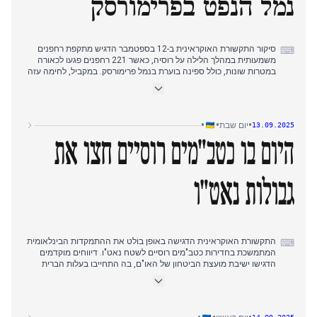
נמל הנפט בפרימורסק
סיקור התקשורת האוקראינית ב-12 בספטמבר הדגיש מתקפת רחפנים
⌨
משמעותית במהלך הלילה על רוסיה, כאשר 221 רחפנים פגעו לכאורה
במטרות שונות, כולל ספינה בוערת בנמל פרימורסק. במקביל, לחימה עזה
נמשכה בקווי החזית, במיוחד בגזרת פוקרובסק. לקראת סוף הבוקר,
דיווחים התמקדו בכטב"מים של ה-SBU שפגעו בהצלחה בנמל טעינת
הנפט הגדול ביותר של רוסיה בים הבלטי. רוסיה, בתורה, שיגרה טילי
תקיפה על מחוז סומי. היום הסתיים בהודעת הנשיא זלנסקי על סיכול
•
•
•
יום שבת
13.09.2025
מוחלט של המתקפה הרוסית על סומי, בעוד נאט"ו השיקה את מבצע
"שומר מזרחי" בתגובה למתקפת הרחפנים על פולין. עם זאת, דיווחים מ-
היום בו כטב"מים רוסיים חצו את
Deep State בערב הצביעו על כך שכוחות רוסים התקדמו לקופיאנסק
דרך צינור גז.
גבולות נאט"ו
התקשורת האוקראינית הדגישה באופן בולט את ההתמקדות הבינלאומית
⌨
המתמשכת בחדירות כטב"מים רוסיים לשטח נאט"ו. דיווחים מוקדמים
הדגישו ישיבת מועצת הביטחון של האו"ם, בה התחייבו בעלות הברית
להגן על גבולות נאט"ו לאחר שכטב"מים חצו לפולין. במהלך היום, המצב
בקופיאנסק זכה לתשומת לב, עם דיווחים ראשוניים על התקדמות רוסית
דרך צינור, אשר הובהרו מאוחר יותר על ידי המטה הכללי כנמצאים תחת
שליטה אוקראינית עם מבצעי סיכול חבלה מתמשכים. בהמשך, החששות