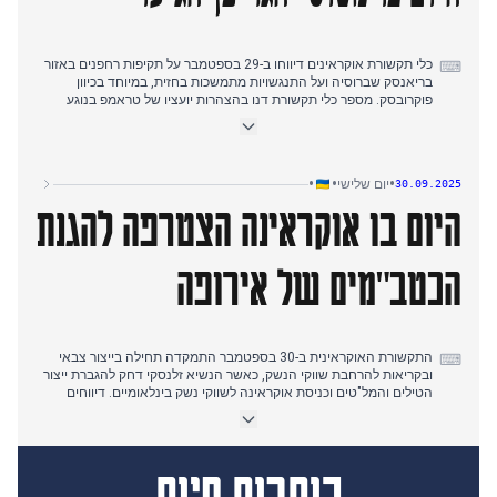
בארה"ב לגבי אספקת טילי טומהוק לאוקראינה.
כלי תקשורת אוקראינים דיווחו ב-29 בספטמבר על תקיפות רחפנים באזור
⌨
בריאנסק שברוסיה ועל התנגשויות מתמשכות בחזית, במיוחד בכיוון
פוקרובסק. מספר כלי תקשורת דנו בהצהרות יועציו של טראמפ בנוגע
לאישור לאוקראינה לבצע תקיפות ארוכות טווח בתוך רוסיה. הנשיא
זלנסקי גם בירך את נשיאת מולדובה סנדו על ניצחונה בבחירות.
המוקד עבר באופן משמעותי בשעות אחר הצהריים לאישור העברת
•
•
•
יום שלישי
30.09.2025
מטוסי הקרב השוודיים גריפן לאוקראינה. התפתחות זו הודגשה במספר
היום בו אוקראינה הצטרפה להגנת
מקורות כאירוע היסטורי עבור אוקראינה, יחד עם דיונים על השפעתם
הפוטנציאלית בשדה הקרב. הנשיא זלנסקי קרא מאוחר יותר לייצור
מקסימלי מקומי של טילים ורחפנים.
הכטב"מים של אירופה
התקשורת האוקראינית ב-30 בספטמבר התמקדה תחילה בייצור צבאי
⌨
ובקריאות להרחבת שווקי הנשק, כאשר הנשיא זלנסקי דחק להגברת ייצור
הטילים והמל"טים וכניסת אוקראינה לשווקי נשק בינלאומיים. דיווחים
מוקדמים בבוקר הדגישו גם את הצורך בטילי טומהוק לתקיפת העורף
העמוק של רוסיה, ומאמצים לטפל בפערים בהגנה האווירית, כפי
שמעידים 176 התנגשויות בחזית.
Israel
China
מאוחר יותר באותו יום, הנרטיב עבר לתפקידה הפעיל של אוקראינה