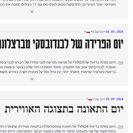
האירופי. אחר הצהריים, התרסקות מטוס לאוקי
מוזיאון ארמון וילאנוב. הערב הביא את מותו של התסריטאי קשישטוף פשאביץ', שה
חשיפת מסמך של צ'רזאסטי. דפוס העריכה של היום מראה רצף מהיר של סיפורים 
נרטיב יחיד שמחזיק תשומת לב לאורך זמן.
•
•
•
יום שבת
16.05.2026
יום הפרידה של לבנדובסקי מברצלונה
היום נפתח בדיווח של TVN24 על פגישה מכרעת לגבי עתידו של רוב
⌨
אושרה: לבנדובסקי עוזב את המועדון. סיפור הספורט הזה שלט בבוקר ובשעות הצ
בריאות ורגולציה קודמות. מאוחר יותר, עץ גדול נפל על מכונית יוקרה באירוע מקומ
בהולכי רגל ונמלט כשהוא חמוש בסכין. בערב, לך פוזנן הבטיחה את אליפות פולין, 
מראה תעדוף ברור של ספורט על פני סיפורים אחרים, כשהעזיבה של לבנדובסקי 
היום.
•
•
•
יום שני
18.05.2026
יום התאונה בתצוגה האווירית
היום נפתח בדיווחי TVN24 על תאונה קטסטרופלית בתצוגה אווירית, 
⌨
כהתרסקות של שני מטוסים. סיפור זה שלט בשעות הבוקר המוקדמות, ודחק הצידה