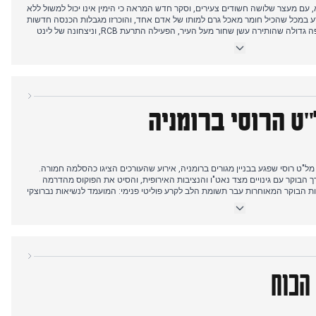
 עם מעצר שלושה חשודים צעירים, וסקר חדש המראה כי הימין אינו יכול למשול ללא
ע במכל שהכיל חומר מאכל גרם למותו של אדם אחד, והוכרזו מגבלות הכנסה חדשות
לגמלאים. אחר הצהריים פרצה שריפה גדולה שהותירה עשן שחור מעל העיר, הפעילה התרעת RCB, וניצחונה של לינט
ורים הבינלאומיים כללו הכחשות הבית הלבן בנוגע לאיראן וסגירת גבול בשל אבולה.
ואולם, המיקוד המערכתי עבר בערב לקרע פוליטי: TVN24 דיווח על פיצול בין קצ'ינסקי למועמד לנשיאות נורוצקי בשל עניין
שולי, כשפרופסור דודק הביע הפתעה. דרמה פנימית זו ב-PiS, שנחשבה להתפתחות המשמעותית ביותר של היום,
ט הרוסי ברומניה
נשלט על ידי סיקור TVN24 של מל"ט רוסי שפגע בבניין מגורים ברומניה, אירוע שהעורכים הציגו כהסלמה חמורה.
 הבוקר עם גינויים מצד נאט"ו והנציבות האירופית, והסיט את הפוקוס מהדרמה
ת הבוקר המאוחרות עבר תשומת הלב לקרע פוליטי פנימי: המועמד לנשיאות נברוצקי
נשיא זלנסקי, ועורר תגובות מצד טוסק וסיקורסקי. אחר הצהריים נעצר עובד
רטיב של איום ביטחוני. מאוחר יותר, תאונת רכבת טרגית הותירה נער ללא רגליים,
רים אנושיים אלו לא דחקו את תקיפת המל"ט כעדיפות העריכה המרכזית של היום.
הכוח