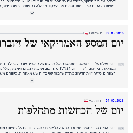
ליעדה. עד סוף הבוקר, פקחים עלו על הספינה ודיווחו כי לא נמצאו מכרסמים, בני
בשעות הצהריים המוקדמות, והסיט את המיקוד מבהלה בריאותית. מאוחר יותר, ה
שנקנס על צילום תמונה, כשהמשטרה הפסידה בבית המשפט, תוך הדגשת חירויות אז
גם הם לסיקור, אך פתרון ספינת נגיף ההאנטה היה הסיפור המתמשך ביותר, וסיפ
•
•
•
יום שלישי
12.05.2026
יום המסע האמריקאי של זיוברו
היום נשלט על ידי הסאגה המתמשכת של נסיעתו של זביגנייב זיוברו לארה"ב. כותר
⌨
ממחלקת המדינה, ולאורך היום TVN24 סיקר שוב ושוב את מקו
הצהריים עלתה זווית חדשה: כותרת שרמזה שזיוברו חושש מאחריות. סיפורים מש
הקריפטו של פיס על ידי מורבייצקי, שהוצגה כהשפלה של יו"ר המפלגה, והתנצלותו 
בערב, זעקתה של האחות חמלבסקה נגד החלטה 'שערורייתית' העבירה את המיקוד
מראה שהעורכים נותנים עדיפות לסאגת הנסיעה של זיוברו, עם קונפליקטים פוליט
•
•
•
יום חמישי
14.05.2026
יום של הכחשות מתחלפות
היום החל בגל הכחשות ממשרד ההגנה הלאומית בנוגע לדיווחים על צמצום כוחות 
⌨
חזרו על ההכחשה. עד אמצע הבוקר, תשומת הלב עברה לפרשת זיוברו, עם מינוי 