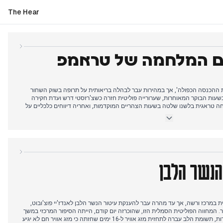
The Hear
ום המלחמה של טראמפ
ת ההכנסה הכפולה', אך במהירות עבר לבהלה בריאותית על תרופה בשוק השחור
עות הבוקר המאוחרות, שערורייה פוליטית חזרה כשצ'רזסטי דרש ועדת חקירה
חה טראגית בלשנו שלטה בשעות הצהריים המוקדמות, ואחריה דיווחים כלכליים על
ת. אחר הצהריים הביא חדשות גאופוליטיות: טראמפ הכריז על העלאת מכסים על
 לקונגרס המכריז על 'סיום פעולות האיבה' הפך לסיפור המרכזי, והחליף נרטיבים
זה מטרגדיה מקומית להכרזה גאופוליטית מרמז שהעורכים נתנו עדיפות להצהרה
ים פנימיים מתמשכים.
הנשר הלבן
 במרכז ורשה, אך עד מהרה עבר להענקת עיטור הנשר הלבן לאנדז'יי פוצ'ובוט,
 המחווה הפוליטית הסמלית הזו, שהוכרזה יום קודם, הייתה הסיפור המרכזי במשך
מספר שעות. בשעות הבוקר המאוחרות, תשומת הלב עברה לתחזית מזג אוויר ל-16 ימים שחזתה כי מזג אוויר חם לא יגיע