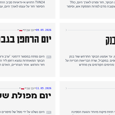
וקר, חזר ופורט לאורך היום, כולל
TVN24 הדגיש אי-ודאויות סביב
 עקובה מדם למרות הפסקת אש, וסיפור
הסיפור חזר על עצמו לאורך היום, עם
אחר יומיים. סקר מפלגתי חדש הראה
עם, סקר מפלגתי חדש הראה ארבע מפל
פסק בעניין שופטי בית הדין החוקתי
רצח-התאבדות טרגי ליד ורשה. עם 
טאוירוס הנדיר (זן אנדס) אושר על
שהעורכים נתנו עדיפות לבהלה בריאו
 כך שקאצ'ינסקי ובלשצ'אק 'בביצה'.
•
•
•
יום שבת
09.05.2026
נק
יום הרחפן בגבו
לין. עד אמצע הבוקר התרחש שוד בנק
היום נפתח במסגור דרמטי: 'ערב ור
⌨
ם. במקביל, שרת הבריאות הכריזה על
הבוקר המאוחרות נמצא רחפן ליד הגב
וס מהימים הקודמים צץ מחדש
חזר והודגש. אחר הצהריים, האדם ה
ע גדול נגד פדופילים תפס עוזר של
התענוגות מהימים הקודמים. מאוחר 
של שלושה ימים בין רוסיה
נדבקים. בערב אירעה תאונה קטלנית 
 פשיעה, בהלת בריאות והפתעה
הבריאותיות התחרו על תשומת הלב, 
•
•
•
יום שני
11.05.2026
יום מפולת שער
י תחת פיקוח מיוחד והגעת הספינה
היום נשלט על ידי מפל של סיפורים סב
⌨