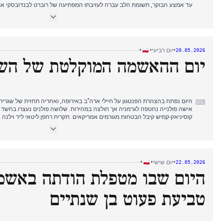
עד אמצע הבוקר, תשומת הלב עברה לעזיבתו המפתיעה של רוברט לבנדובסקי את
יותר, עלו פרטים חדשים במותו של נער בן 13, כשהמבצעים
הכוחות מפולין לא הייתה פתאומית, והנשיא דודה סירב להיפגש עם ראש ממשלת 
טראמפ כי עצר מתקפה מתוכננת, התפתחות בינלאומית משמעותית. היום עבר בין א
כשהתאונה בתצוגה האווירית הייתה האזעקה הדחופה ביותר.
•
•
•
יום רביעי
20.05.2026
יום ההאשמה המוקלטת של הש
היום נפתח בהצהרת הפנטגון על חיילי ארה"ב באירופה, ואחריה תחזית של שגריר
⌨
אישה פולנייה נחטפה לגרמניה אך חולצה במהירות. שלושה פולנים נעצרו בחשד ל
קוסיניאק-קמיש קיבל הבטחות מגורמים אמריקאים. תקרית רחפן ליטאי ליד וילנה נ
אולגה טוקרצ'וק פרסמה הצהרה קצרה ונחרצת. פורסמו פרטים על 'עסקה מלוכלכ
המרכזי. פורסמה חוות דעת מפתח במות אביו של זיוברו, בעוד זיוברו עצמו בארה"
התרחש בו אדם העמיד פני קטר למראה חברת פרלמנט. אחר הצהריים פרצה ס
מישהו בפגיעה מכוונת במדינה. היום הסתיים במותו הטרגי של ילד במעון.
•
•
•
יום שישי
22.05.2026
היום שבו מטפלת הודתה באשמ
טביעת פעוט בן שנתיים