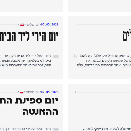
המוקד עבר לאות פוליטי סמלי: אנדז'יי
בקרוב, נושא שגרתי אך פרקטי. אחר 
ם בדיווח על הסכם פיננסי קרוב,
של הולובניה וקובוסקה צפויות בקרוב
 מכן למצב חירום פנימי, ולבסוף
ורווחה דיגיטלית, ואחריה קריסת מא
תעשייתי מתפרץ. המסלול העריכתי נע 
ספורט, ולבסוף לשריפת חירום.
•
•
•
יום שלישי
05.05.2026
יום הירי ליד הבית
ים
 שניסיון הנטרול שלו עלול היה להסתיים
היום החל בירי ליד הבית הלבן עם ד
⌨
ם של שלושה נוסעים וכבשה את
ירים. אחר הצהריים המוקדמים, עלה
יותר, גבר מת לאחר התערבות משטרת
צהריים המאוחרות, מיקאל ס', חשוד
הממשלה טוסק מתח ביקורת חריפה על
'. הערב הביא ידיעות על יירוט טילים
רומניה נפלה, והוסיפה חוסר יציבות 
 העיתונאי נע מאתיקה של עוברי אורח
במהלך תגובה לשריפה, והטייס נהרג.
•
•
•
יום חמישי
07.05.2026
יום ספינת התע
ההאנטה
 רבות על הצעת ראש הממשלה לשעבר מורבייצקי למנהיג
היום נשלט על ידי התפרצות נגיף ה
⌨