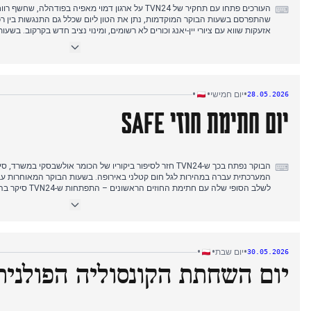
העורכים פתחו עם תחקיר של TVN24 על ארגון דמוי מאפיה בפודה
⌨
שהתפרסם בשעות הבוקר המוקדמות, נתן את הטון ליום שכלל גם התנגשות בין רכ
אזעקות שווא עם ציורי יין-יאנג וכורים לא רשומים, ומינוי נציב חדש בקרקוב. בשע
עדיפות: איראן הסירה מצור שיא, ואיסלנד סימנה מעבר לחברות באיחוד האירופי.
מקומי לתאונות בחו"ל ושינויים גיאופוליטיים, כשחשיפת פודהלה נותרה הסיפור ה
•
•
•
יום חמישי
28.05.2026
יום חתימת חוזי SAFE
הבוקר נפתח בכך ש-TVN24 חזר לסיפור ביקוריו של הכומר אולשבסקי
⌨
לשלב הסופי שלה עם ח
מעצר רביעי בפרשת אזעקות השווא ושריפה ענקית בדיר חזירים, אך אלו היו דיווחים
תמיכת טראמפ ב'ידיד גדול' ופרטים חדשים על 'נשק הפלא' של פוטין, הופיעו אך 
מאחד, כאשר העורכים העניקו עדיפות לא
אחרים נותרו מפוצלים.
•
•
•
יום שבת
30.05.2026
יום השחתת הקונסוליה הפולנית