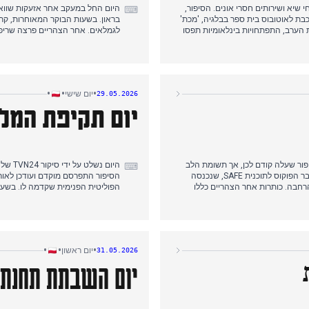
לה, שחשף רווחי שיא ושירותים חסרי אונים. הסיפור,
היום החל במעקב אחר אזעקות שווא,
⌨
בת לאוטובוס בית ספר בבלגיה, 'מכת'
בראון. בשעות הבוקר המאוחרות, קר
ות הערב, התפתחויות בינלאומיות תפסו
 בחירות העריכה נעו מפשע מאורגן
בטניס קבע מפגש עם שוויונטק. הסיפ
מקומי המובהק ביותר.
האפילה על הסיפורים הקודמים.
•
•
•
יום שישי
29.05.2026
יום תקיפת המל"
 במשרד, סיפור שעלה קודם לכן, אך תשומת הלב
היום 
⌨
המערכתית עברה במהירות לגל חום קטלני באירופה. בשעות הבוקר המאוחרות עבר הפוקוס לתוכנית SAFE, שנכנסה
הסיפור התפרסם מוקדם ועודכן לאורך
תימת החוזים הראשונים – התפתחות ש-TVN24 סיקר בהרחבה. כותרות אחר הצהריים כללו
הפוליטית הפנימית שקדמה לו. בשעו
 בודדים. סיפורים בינלאומיים, כמו
הציע לשלול את עיטור הנשר הלבן מה
לא שלטו בכותרות. היום חסר נרטיב
בתעשיית הנשק באשמת ריגול, והציג נ
בן הדרך של SAFE כהתפתחות המקומית המשמעותית ביותר, בעוד שסיפורים
ורופא מכובד נהרג בתאונה, אך סיפו
•
•
•
יום ראשון
31.05.2026
יום השבתת תחנת 