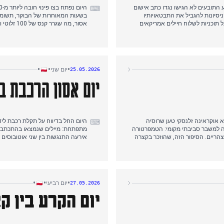
 התובעים לא הגישו נגדו כתב אישום
⌨
סיונות להגביל את התבטאויותיו
בשעות המאוחרות של הבוקר, תשומת
 תוכניות לשלוח חיילים אמריקאים
נוספים לפולין. לאחר מכן עברה תשומת הלב לשתי טרגדיות מקומיות: שני צעירים בני 18 נהרגו בעת שנסעו בתא המטען
ן בזומבקי. כמה כלי תקשורת דיווחו
שהודלף חשף תחושת בגידה, וקריאת
אחר הצהריים דיווח TVN24 כי אחת מהן הודתה באשמה. בערב חזר הסיקור לז'יוברו,
מראש הממשלה. היום גם ראה את פא
רקו רוביו.
•
•
•
יום שני
25.05.2026
יום אסון הרכבת ב
א אוקראינה זלנסקי טען שרוסיה
⌨
 למשבר סביבתי מקומי: הטמפרטורה
מתפתחת: מיילים שנמצאו בהתכתבות
ה שהוביל לצו פינוי ל-50,000 איש עד אחר הצהריים. הסיפור הזה, שהוזכר בקצרה
ם לבית משפחת הנשיא, מתיחה ששר
המיקוד לסיפורים פוליטיים-משפטיים:
ך פינוי המיכל הרעיל הפך לסיפור
המסומלת באייפון. בשעות אחר הצהר
מה בינלאומית בימים הקודמים.
הערב נשלט על ידי אסון רכבת בוולי
•
•
•
יום רביעי
27.05.2026
יום הקרע בין קצ