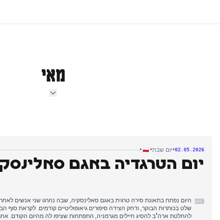
מאי
•
•
•
יום שבת
02.05.2026
יום הטרגדיה באגם סאלינסק
היום נפתח בתאונת סירה טרגית באגם סאלינסקיה, שבה נהרגו שני אנשים לאח
⌨
שלט בכותרות הבוקר, ודחק הצידה סיפורים גיאופוליטיים קודמים. לקראת סוף ה
להחלטת ארה"ב להסיג חיילים מגרמניה, התפתחות שציפו לה מהיום הקודם. אחר