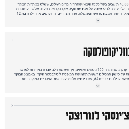
היום נפתח בצו פינוי חובה ליותר מ-40,000 תושבים בשל סכנת פיצוץ ושחרור חומרים רעילים, ששלט בכותרות הבוקר.
 הלב עברה לנהג שנסע על אגם מורסקיה אוקו הקפוא, בטענה שלא ידע שהדבר
אסור, מה שגרר קנס של 100 זלוטי ומאוחר יותר תגובה מראש הממשלה. אחר הצהריים, החיפושים אחר ילדה בת 12
שנעלמה הסתיימו בטרגדיה עם מציאת גופתה. נער שיכור בן 18 התנגש במיניבוס שהוביל ילדים. בערב, מברק דיפלומטי
 שווא הביאה לפריצה מאולצת של כבאים לבית משפחת הנשיא, שעוררה תגובה
וול פאבליקובסקי זוכה בפרס בקאן.
ווליקופולסקה
היום החל בדיווח על תקלת רכבת ליד קרקוב שהותירה 700 נוסעים תקועים, אך תשומת הלב עברה במהירות לפרשה
 של סושק המכילים רשימת תחמושת המופנית ל'סילבסטר היקר'. באמצע הבוקר
אירעה התנגשות בין שני אוטובוסים שהובילו ילדים בכביש A4, עם דיווחים על פצועים. אחר הצהריים המוקדם חזר
 בקשה להדחת שופטת מתיק זיוברו, ודיווח על עלותם של זיוברו ורומנובסקי,
יים המאוחרות הגיעה קריאת שווא לדירת אמו של הנשיא, עם מעורבות פרקליטות.
קופולסקה, עם ממצאים ראשוניים, שסימן אותו כסיפור המתמשך ביותר של היום.
'ינסקי לנורוצקי