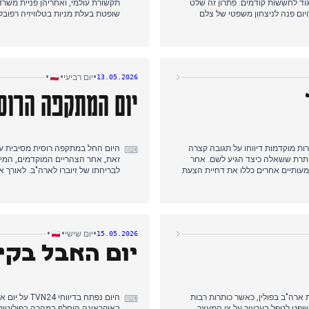
גוד לחששות קודמים. פתרון זה שלט
תקשורת עולמי, ואחריהן פניית משרד
יום פנה לניצחון משפטי של צלם
שופטת בעלת מניות בטלוויזיה רפובלי
רח. בערב, זביגנייב זיוברו אישר את
הנשיא הכרי
מקום הימצאו לאחר ימי ספקולציות, ואמר שטס אתמול. תחזית מזג האוויר של 'הגננים הקרים' ומרוץ Wings for Life זכו
ק סגירה לסאגה רבת-ימים.
מהקואליציה האזרחית. סיפור ספינת ה
•
•
•
יום רביעי
13.05.2026
יום המתקפה הרוסי
ות מוקדמות דיווחו על תגובה קצרה
היום החל במתקפה רוסית מסיבית על
⌨
ם הימצאו, כולל כותרת ששאלה כיצד הגיע לשם. אחר
זאת, אחר הצהריים המוקדמים, המיקו
מעותיים אחרים כללו את דחיית הצעת
לבריחתו של זיוברו לארה"ב. לאורך 
של טוסק בנוגע לנישואים חד-מיניים.
PiS והנשיא דודה, ובאפשרות לבקש
 לנושא מוסרי. הסיקור של היום
המכיר בילד כבעל שלושה הורים, וירי
יים ומדיניות חברתית כנושאי משנה.
הביטחון, המשקפת שערורייה פוליט
•
•
•
יום שישי
15.05.2026
יום האבל בקיי
ארה"ב בפולין, כאשר כותרות רבות
היום נפתח ב
⌨
שופט לטפל בערעור על צו המעצר
באוקראינה הוחלף במהרה בפוליטיקה