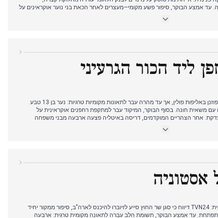
 עד אמצע הבוקר, סיפור פשע מקומי—מעצרים לאחר הכאת בני נוער אוקראינים על
גשר—תפס את הבמה, מה שמרמז שהעורכים תעדפו אירוע סנסציוני. אחר הצהריים הביא מעבר לדינמיקה פנימית ב-PiS,
על זיוברו, ואחריהם הכנות אמריקאיות למלחמה ופגיעת ברק בגבעת גייבונט. הערב
חלטה על מעצרו תידחה עד ספטמבר בשל חופשתו. דפוס העריכה של היום מראה
יוברו והמלחמה באוקראינה מתחרות על תשומת הלב, אך אף אחת לא שומרת על
ן ליד הכור הגרעיני
היום נפתח בדיווח על זכייתה של לך פוזנן באליפות פולין, אך עד מהרה עבר לתאונות מקומיות טרגיות: נער בן 13 טבע
 עם משאית חונה. בסוף הבוקר, המיקוד עבר למתקפת רחפנים אוקראינית על
דקת. אחר הצהריים המוקדמים, דריסה באיטליה פצעה ארבעה מבני משפחה
 כוח גרעינית וגרם לשריפה. הערב הביא אסון בתצוגה אווירית בארה"ב ואיומים מצד
ר בין סיפורים, כשתקיפת הרחפן ליד הכור הגרעיני מתגלה כאירוע הבינלאומי
ים שהתמקדו במלחמת אוקראינה ובנסיעתו של זיוברו לארה"ב.
 אסטוניה
היום נפתח בשערורייה פוליטית פנימית: TVN24 דיווח כי סגן שר החוץ סייע לזיוברו להיכנס לארה"ב, סיפור ממקור יחיד
מתפתחת. עד אמצע הבוקר, תשומת הלב עברה לתאונה מקומית טרגית: ארבעה