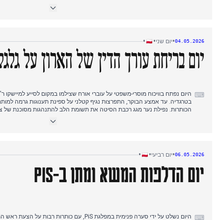
עם 1500 מ"ר בלהבות, שהפכה לסיפור המוביל למשך מספר שעות. מאוחר יותר, 
פוצ'ובוט, עיתונאי כלוא, עמד לקבל את עיטור העיט הלבן מידי הנשיא. היום הסתיי
כשהכסף כבר ממתין. המסלול העריכתי נע מאסון מקומי לתגובה גיאופוליטית, לאחר
למחווה פוליטית וחדשות כלכליות.
•
•
•
יום שני
04.05.2026
יום בריחת עורך הדין של הארון על גלגל
היום נפתח בוויכוח מוסרי-משפטי על עוברי אורח שצילמו במקום לסייע למיישקו ר',
⌨
בטרגדיה. עד אמצע הבוקר, התפרצות נגיף קטלני על ספינת תענוגות גרמה למות
הכותרות. נפילת נער מגג רכבת הסיטה את תשומת הלב להתנהגות מסוכנת של צע
סיפורו של עורך דין המכונה 'ארון על גלגלים' המבוקש בצו מעצר, ובשעות אחר ה
באותו תיק, שוחרר ממעצר ועזב את פולין, כשההחלטה כונתה 'שגויה ובלתי מוצדקת
איראניים וויכוח חוקתי על תפקיד הנשיא כ'לשכה שלישית של הפרלמנט'. המסלול
למצב חירום בריאותי, ואז לשערורייה משפטית ומתיחות גיאופוליטית.
•
•
•
יום רביעי
06.05.2026
יום הדלפות המשא ומתן ב-PiS
היום נשלט על ידי סערה פנימית במפלגת PiS, עם כותרות
⌨