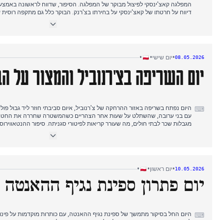
המפלגה קאצ'ינסקי לפיצול מבוקר של המפלגה. הסיפור, שדווח לראשונה באמצע הב
דיווח על חרטתו של קאצ'ינסקי על בחירתו בצ'רנק. הבוקר כלל גם מתקפה רוסית
על בחינת בגרות הקשורה לצ'רנק. מאוחר יותר, טראמפ עצר את 'פרויקט חופש' ל
שקואליציית האזרחים מובילה אך רוב ימני אפשרי. בית הדין האירופי לזכויות אדם 
הפולני. אחר הצהריים, אם נעדרת עם שני ילדים קטנים הפעילה חיפושים, ונגיף הנ
ספינת תענוגות. הערב הביא פרטים על פינוי במחוז לובלין והערה בוטה של שר על
•
•
•
יום שישי
08.05.2026
יום השריפה בצ'רנוביל והמצור על הב
היום נפתח בשריפה באזור ההרחקה של צ'רנוביל, איום סביבתי חוזר ליד גבול פו
⌨
עם בני ערובה, שהשתלט על שעות אחר הצהריים כשהמשטרה שחררה את החטופי
מגבלות שכר לבתי חולים, מה שעורר קריאות לפיטורי סגניתה. סיפור ההנטאוויר
כשהמפקח הראשי לתברואה ציטט נתון מדאיג יחיד. אחר הצהריים המאוחרים, מבצ
חבר פרלמנט, והוסיף מימד פוליטי. הערב הביא את הודעת טראמפ על הפסקת אש 
לאוקראינה, שינוי דיפלומטי פתאומי. נרטיב היום שזר יחד מצב חירום מקומי, גל
גיאופוליטית.
•
•
•
יום ראשון
10.05.2026
יום פתרון ספינת נגיף ההאנטה
היום החל בסיקור מתמשך של ספינת נגיף ההאנטה, עם כותרות מוקדמות על פינו
⌨