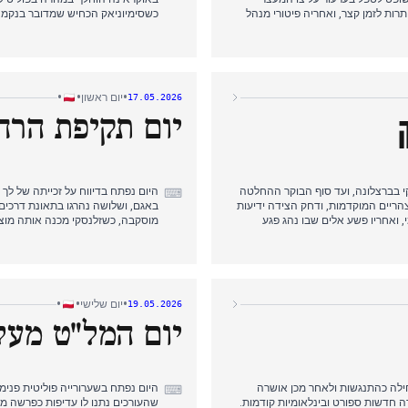
ינוס עם 11 ניצולים תפסה את הכותרות לזמן קצר, ואחריה פיטורי מנהל
כשסימיוניאק הכחיש שמדובר בנקמה.
פך לסיפור הדומיננטי, ולאחר מכן
נפרדים, כל אחד דוחק את קודמו, ללא
עם דיווחים שקצ'ינסקי איבד שליטה 
חזר לפרשת זיוברו, עם ידיעה שהה
מעבר מהיר בין סיפורים, כשפרשת ז
דומיננטיות.
•
•
•
יום ראשון
17.05.2026
יום תקיפת הרחפ
רט לבנדובסקי בברצלונה, ועד סוף הבוקר ההחלטה
⌨
הריים המוקדמות, ודחק הצידה ידיעות
באגם, ושלושה נהרגו בתאונת דרכים
י, ואחריו פשע אלים שבו נהג פגע
מוסקבה, כשזלנסקי מכנה אותה מוצ
וסיפקה סוף חגיגי ליום. דפוס העריכה
פולנית, ובהמשך רחפן פגע ליד תחנת
והתואר של לך מסגרים את הנרטיב של
טראמפ. דפוס העריכה מראה מעבר מהי
המדאיג ביותר, בהדהוד לימים קודמ
•
•
•
יום שלישי
19.05.2026
יום המל"ט מעל
שתוארה תחילה כהתנגשות ולאחר מכן אושרה
⌨
 חדשות ספורט ובינלאומיות קודמות.
שהעורכים נתנו לו עדיפות כפרשה 