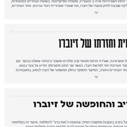
 החוץ לשגרירויות ארה"ב והונגריה, ופעולת הפרקליטות. בשעות הצהריים המאוחרות,
קה שובצה לתיק מעצרו של זיוברו, מה שעורר שערוריית ניגוד עניינים. אחר הצהריים,
ע בעניין ה-CBA, והפרקליטים זימנו לחקירה את ראש טלוויזיה רפובליקה, תוך הרחבת הלחץ המשפטי על
תקשורת פרו-פיס. סיפורים נוספים כללו תקרית התעללות בסוסים ביריד, תאונה חזיתית עם 21 פצועים, וסנאטור שהורחק
תענוגות הנגיף הסתיים בפינוי נוסעים.
ת וחזרתו של זיוברו
 אוקראינה, שגררה הרמת מטוסי קרב פולניים ומשבר ביטחוני ששלט בבוקר. עם
ד העריכתי חזר לפרשת זיוברו, כאשר שר החוץ סיקורסקי הודיע על צעד בנוגע
אחר הצהריים והערב, הסיקור התמקד בחלון המשפטי של זיוברו לנסוע, בתגובות מ-
 את הסגרתו. סיפורים נוספים כללו הארכת תוכנית הורדת מחירי הדלק, פסק דין
 לילי בלובין. הסיקור מראה שהעורכים נתנו עדיפות לפרשת זיוברו על פני משבר
ית מתמשכת.
ב והחופשה של זיוברו
דיווחי TVN24 על יום אבל בקייב בעקבות מתקפה רוסית, שהוצגה כ'אות ברור' להסלמה. מיקוד זה במלחמה
 פנימית: אי-חתימת טוסק על מינויים לבנק הלאומי עוררה מחלוקת קצרה,