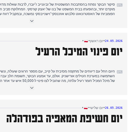
סיקור הבוקר נפתח בהסתבכות המשפטית של זביגנייב ז'יוברו, לרבות שאלות מדוע
⌨
מוקדם יותר, ובהופעתו בבית המשפט של בנו של יאצק קורסקי. המחלוקת סביב הני
הפומביות של האסטרונאוט סלבוש אוזננסקי־וישנייבסקי נמשכה, ובמקביל דווח על
של מכונית עמוסה, והחוקרים פרסמו התפתחויות בטביעתו של פעוט בן שנתיים במעו
על אישומים נגד המטפלות, ובשעות 
כולל צעדים משפטיים נגד נכסיו ומכתב של דמוקרטים אמריקאים למזכיר המדינה מ
•
•
•
יום ראשון
24.05.2026
יום פינוי המיכל הרעיל
היום החל עם דיווחים על מתקפה מסיבית על קייב, עם מספר הרוגים שעולה, ונשי
⌨
השתמשה במערכת הטילים אורישניק. אולם, עד אמצע הבוקר, תשומת הלב עברה
של מיכל המכיל חומר רעיל עלתה, מ
ביום הקודם, הפך לנרטיב הדומיננטי. בינתיים, אזעקת שווא שלחה כוחות חירו
הפנים פירט בערב. המתקפה על קייב המשיכה לקבל סיקור, כולל תיאור 'קיר אש', א
המתמשך ביותר של היום, המסמן חזרה לעניינים מקומיים לאחר ההתמקדות בהסל
•
•
•
יום שלישי
26.05.2026
יום חשיפת המאפיה בפודהלה