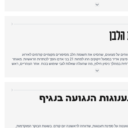
הצהריים המוקדמים, חזרו החדשות הפוליטיות עם דיווחים כי בקשות להסרת חסינות
, צעד פרוצדורלי נגד דמויות בולטות. הערב הביא כתבת אורח חיים על 'מוח פופקורן'
מן אגדי באולד טראפורד. היום הסתיים בשריפה גדולה במפעל בגליביצה, אירוע
מטרגדיה מקומית לפרס פוליטי, לאחר מכן למזג אוויר, הליך משפטי, אורח חיים,
 הלבן
יווחים על פצועים, שהסיט את תשומת הלב מסיפורים מקומיים קודמים לאירוע
ביטחוני בינלאומי. עד אמצע הבוקר, פיצוץ אדיר במפעל זיקוקים הרג לפחות 21 בני אדם והפך לכותרות הראשיות. מאוחר
ית במהלך ניסיון חילוץ, מה שהעלה שאלות לגבי שימוש בכוח. אחר הצהריים, ראש
 יריבים פוליטיים ואמר שהם 'לא יכולים יותר להעמיד פנים שהם טיפשים'. ממשלת
גיאופוליטית. לווייתן גבן בשם טימי הוכרז כמת ככל הנראה. בערב, מטוס כיבוי התרסק
 שמועות על מות נאט"ו נדחו כמוגזמות.
נוגות הנגועה בנגיף
האנטה על ספינת תענוגות, שדווחה לראשונה יום קודם. בשעות הבוקר המוקדמות,