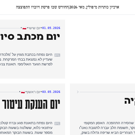
ארכיון כותרות מ־פולין, מאי 2026
|
החודש שבו פרשת זיוברו התפוצצה
•
•
•
יום שישי
01.05.2026
יום מכתב סי
היום נפתח בכתבת מגזין על 'מלכוד
⌨
שעדיין לא נמצאת בבתי המרקחת. בש
לפרשת הוועד האולימפי. תאונת צני
הפסדים קטסטרופליים למגדלי הפירו
האיחוד האירופי, ובערב מכתב טראמפ
פנימיים קודמים. המעבר העריכתי ה
החד-צדדית של טראמפ על פני סיפור
•
•
•
יום ראשון
03.05.2026
יום הענקת עיטור 
יה
ר שהסירה התהפכה. האסון המקומי
היום נפתח בתאונת פגע וברח קטלנית
⌨
בוקר, תשומת הלב עברה לתגובת נאט"ו
עיתונאי כלוא, ששלטה בשעות הבוקר.
 הצהריים הביא שריפה גדולה בשוק,