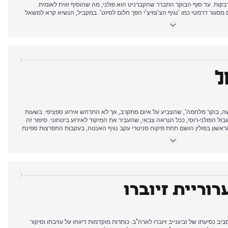
 ההדבקות. עד סוף הבוקר התברר שהקברניט הוא פולני, מה שהוסיף זווית לאומית.
 מסגור דרמטי כמו 'נגיף הצ'ומיצ'י הפך חלום לסיוט'. במקביל, הנשיא קרא למשאל
גות בסיים, ועורך דין הידוע בפרשת 'ארון קבורה על גלגלים' נעצר. הערב הביא
זאת, סיפור נגיף ההאנטה נשאר החוט המקשר המתמשך ביותר, מה שמעיד על כך
תית עם זיקה פולנית.
ל
שה, בוקר מלחמה', שהצביע על איום מתקרב, אך לא התרחש אירוע ספציפי. בשעות
ול הפולני-רוסי, ככל הנראה צבאי, שהעביר את המיקוד לאירוע ביטחוני. סיפור זה
ראשון בפולין הושם תחת פיקוח סניטרי עקב נגיף האנטה, בעקבות התפרצות ספינת
יותר דווח על התפרצות נגיף חדש על ספינת תענוגות יוקרתית עם למעלה ממאה
במהלך אליפות פולין על נהר הוויסלה. לאורך היום, סיפור הרחפן והבהלות
אך תקרית הרחפן ייצגה את ההתפתחות הביטחונית הקונקרטית ביותר.
וריית זיוברו
יב נסיעתו של זביגנייב זיוברו לארה"ב. כותרות מוקדמות דיווחו על עזיבתו וסיקור