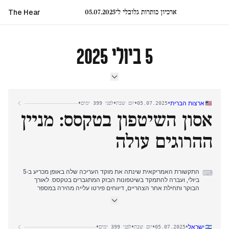
ארכיון כותרות גלובלי ל־05.07.2025
The Hear
5 ביולי 2025
•
•
•
•
ארצות הברית
05.07.2025
יום שבת
לפני 399 ימים
אסון השיטפון בטקסס: מניין
ההרוגים עולה
התקשורת האמריקאית שינתה את מוקד העריכה שלה באופן מכריע ב-5
⌨
ביולי, ועברה להתמקד בשיטפונות הבזק המתגברים בטקסס. לאורך
הבוקר ותחילת אחר הצהריים, דיווחים פירטו עלייה מהירה במספר
ההרוגים, שבתחילה היה עשרות בודדות, ומהר מאוד עלה ל-24, תוך
התמקדות קריטית בעשרות ילדים נעדרים, בעיקר ממחנות קיץ. מבצעי
חיפוש והצלה התעצמו לאורך היום. בשעות אחר הצהריים המאוחרות ועד
הערב, מספר ההרוגים המדווח טיפס עוד יותר ללפחות 27, ואז ל-32,
•
•
•
•
ישראל
05.07.2025
יום שבת
לפני 399 ימים