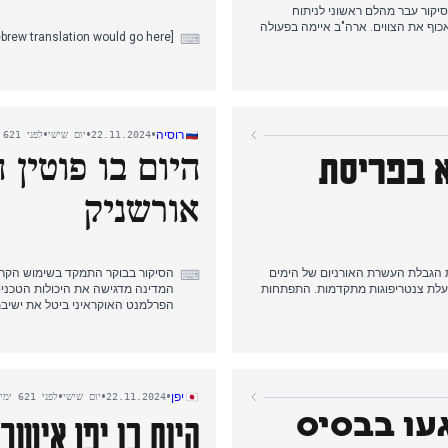
סיקור עבר מהלם ראשוני לניתוח
כוף את הצווים. ארה"ב איימה בפעולה
[Hebrew translation would go here]
⌨
ר הראשי ופציעת צוות רפואי. ארגון
היום ה-31 בצפון עזה.
זה ובלבנון. התפרסמו דיווחים על
•
•
•
רוסיה
22.11.2024
יום שישי
לפני 621 ימים
הסכם הפסקת אש אפשרי עם לבנון
היום בו פוטין 
א בפריסת
אורשניק
הגבלת העשרת האורניום של הימים
הסיקור בבוקר התמקד בשימוש הקרבי
⌨
פעלת צנטריפוגות מתקדמות. התפתחות
המדינה מדגישה את היכולות הטכניו
הפרלמנט האוקראיני ביטל את ישיבת
מקדה בסיור המחוזות הראשון של
אחר הצהריים, פוטין הכריז על המשך 
'אני על נכונות להסכם גרעין "טוב
התקיפה כהדגמת יכולות תגובה לא
הצנטריפוגות.
בעוד התגובות המערביות נעו בין דאג
•
•
•
יפן
22.11.2024
יום שישי
לפני 621 ימים
זבאללה לישראל ליד חיפה. הכרזת
במקביל, 46 תושבי מחוז קו
עו בבסיס
 נרחב, בעוד התקשורת הממלכתית
החלטת סבא"א.
כלכליות מתמשכות.