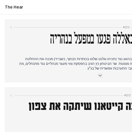
The Hear
•
באללה פגעו במפעל בנהריה
 בהאג נגד נתניהו וגלנט שלטו בכותרות הבוקר, כשביידן מכנה את ההחלטה
ה מגוונות. שר הביטחון כץ הגיב בהפסקת צווי מעצר מנהליים נגד מתנחלים, מה
בי התערבות אפשרית של בג"ץ.
קטות לעבר חיפה והגליל המערבי עד אמצע היום, עם פגיעות ישירות במפעל זוגלובק בנהריה. צה"ל
זיז" של חיזבאללה ברובע דאחיה בביירות. לקראת ערב, מספר כטב"מים חדרו למרחב
מל.
•
יין להפסקת אש הראו התקדמות, כאשר גורמים בלבנון מביעים אופטימיות למרות
 קייטאנו שיתקה את צפון
 ההסדר המוצע כולל נסיגת צה"ל דרומה מהגבול ונסיגת חיזבאללה צפונה מהליטני.