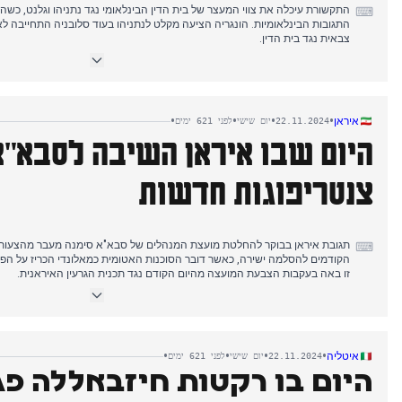
התקשורת עיכלה את צווי המעצר של בית הדין הבינלאומי נגד נתניהו וגלנט, כשה
⌨
התגובות הבינלאומיות. הונגריה הציעה מקלט לנתניהו בעוד סלובניה התחייבה לא
צבאית נגד בית הדין.
הדיווחים התמקדו בתקיפות החוזרות על בית החולים כמאל עדוואן, עם הרס הגנרטו
הבריאות העולמי הביע דאגה לבטיחות המטופלים. פעולות ההגנה האזרחית נותרו מושעות זה 
אחר הצהריים, הסיקור פנה למסמכים צבאיים מודלפים שחשפו כשלים מבצעיים בע
•
•
•
•
איראן
22.11.2024
יום שישי
לפני 621 ימים
שישה חיילי צה"ל שהתאבדו לאחר השתתפותם בלחימה. בערב הגיעו ידיעות על 
היום שבו איראן השיבה לסבא"
למשך 60 יום, בעוד התקיפות נמשכו בבקעת הלבנון, שהובילו למותם של מנהל בית חולים ושישה אנשי צוות.
צנטריפוגות חדשות
תגובת איראן בבוקר להחלטת מועצת המנהלים של סבא"א סימנה מעבר מהצעות 
⌨
הקודמים להסלמה ישירה, כאשר דובר הסוכנות האטומית כמאלונדי הכריז על ה
זו באה בעקבות הצבעת המועצה מהיום הקודם נגד תכנית הגרעין האיראנית.
אחר הצהריים התפצל הסיקור בין שני נרטיבים מקבילים: התקשורת המקומית הת
פזשקיאן בסיסתאן-בלוצ'יסטן, בעוד תשומת הלב הבינלאומית התמקדה באיתות לריג
יותר" מההסכם הקודם. עיתוי הפתיחה הדיפלומטית הזו התרחש במקביל להסלמת 
•
•
•
•
איטליה
22.11.2024
יום שישי
לפני 621 ימים
הערב הביא התמקדות מחודשת במתיחות האזורית, עם התגברות העימותים בין חי
היום בו רקטות חיזבאללה פג
פוטין על שיגור טילים היפרסוניים בלתי ניתנים ליירוט באוקראינה זכתה לסיקור
המשיכה להדגיש את הרחבת יכולות ההעשרה של איראן כתגובה "משמעותית" ל