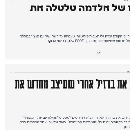
ו של אלדמה טלטלה את
דמה בת 116 הדקות מהיום הקודם יצרה גלי תגובות פוליטיות. טענותיו על קשר ישיר עם סנצ'ז במהלך
ת אזוריות בתוך PSOE שלטו בכיסוי הבוקר.
מוקדמים, PSOE ופקידי ממשלה הודיעו על תביעה משותפת נגד אלדמה בגין הוצאת דיבה. הסיפור קיבל
 חשפה ששר הפנים מרלסקה העניק לאלדמה מדליית כבוד של המשמר האזרחי
 שלישית, במקום תרזה ריברה שהבטיחה את תפקידה באיחוד האירופי אתמול, זכה
•
לכיסוי מוגבל על רקע התפתחויות פרשת אלדמה. כיסוי הערב חשף את הבחירה העריכתית של RTVE להוביל במחלוקת
 את ברזיל אחרי שעיצב מחדש את
חויות הפוליטיות.
ת, עוזב את ברזיליה לאחר העלאת היחסים לסטטוס "קהילה עם עתיד משותף".
 בדיווחים זהים על "השותפות המוזהבת", בעוד שדיווחי אחר הצהריים עברו
חסן.