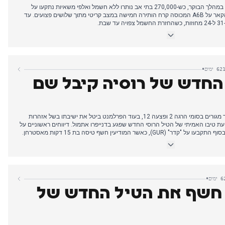
סערת קאטנו שיתקה את צפון צרפת במהלך הבוקר, כש-270,000 בתי אב נותרו ללא חשמל ואלפי משאיות נתקעו על
כביש A36. תאונת אוטובוס בלהבלהקאר על A6B המכוסה קרח הותירה חמישה במצב קריטי מתוך שלושים פצועים. עד
נגד נתניהו ומנהיגי חמאס יצרו דחייה ישראלית מאוחדת, כשביידן מכנה אותם
צרפתי נקט עמדה מדודה של "רישום לידיעה". המתח הדיפלומטי העמיק כשהתקשורת
רפת המקרונית-ציונית" בעקבות מעצר הסופר בואלם סנסל.
•
 אורצ'ניק מעל אוקראינה, והכריז על תוכניות לייצור סדרתי. נאט"ו כינס פגישת
 החדש של רוסיה קיבל שם
יקור הערב עבר לניצחון נבחרת הרוגבי על ארגנטינה, המשלים סיבוב סתיו ללא
התקפת כטב"מ רוסית בבוקר על אזור מגורים בסומי הרגה 2 ופצעה 12, בעוד הפרלמנט ביטל את ישיבתו בשל אזהרות
עת טיבו האמיתי של הטיל הרוסי החדש שפגע בדנייפרו אתמול. דיווחים ראשוניים על
ימוש בטיל בין-יבשתי, בעוד אוקראינה החלה בדיונים עם ארה"ב על רכישת יכולות
מודיעין הצבאי אישר תוכניות רוסיות לחלוקת אוקראינה לשלושה חלקים, תוך דיווח על
•
 של חמישה שבויי מלחמה אוקראינים ליד וולדר, והתחייבות שבדית למימון ייצור נשק
ן חשף את הטיל החדש של
ת על נוכחות חיילים צפון קוריאנים ליד חרקוב.