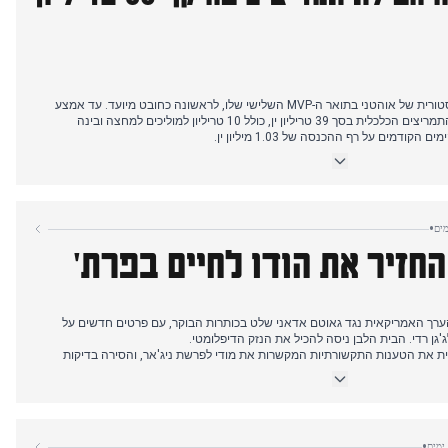
הסיקור הבוקר התמקד בזכייתו ההיסטורית של אוהטני בתואר ה-MVP השלישי שלו, לראשונה כחובט מיועד. עד אמצע
הבוקר עבר המיקוד לאישור חבילת התמריצים הכלכלית בסך 39 טריליון ין, כולל 10 טריליון למוליכים למחצה ובינה
מים על רף ההכנסה של 1.03 מיליון ין.
הכרזת סין על חידוש כניסה ללא ויזה ליפנים למשך 30 יום החל מה-30 בנובמבר זכתה לסיקור נרחב, כשהתקשורת מציינת
רקע לחצים כלכליים. אחר הצהריים התגלתה החלטת משרד הכלכלה להשעות סובסידיות
•
נחשפה שערורייה בבנק MUFJ הכוללת גניבת מיליארדים מ-60 כספות על ידי מנהל לשעבר, בעוד שבכדורגל סוקר ניצחון
החזיר את הודו לחיים בפרת'
ערך האמריקאית נגד גאוטם אדאני שלט בכותרות הבוקר, עם פרטים חדשים על
 את הטענות התקשורתיות המקשרות את מודי לפרשת ניג'אר, והסירה בדיקות
נוספים למניפור איתתה על אלימות מתגברת, בעוד שבמהרשטרה שתי הבריתות נערכו לאפשרות
•