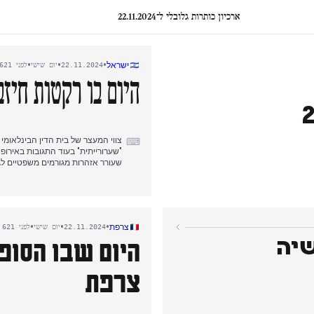
ארכיון כותרות גלובלי ל־22.11.2024
•
•
•
ישראל
22.11.2024
יום שישי
לפני 621 ימים
היום בו רקטות חיז
צווי המעצר של בית הדין הבינלאומי
⌨
"שערורייתית" בעוד התגובות באירופ
שעורר אזהרות מגורמים משפטיים לג
חיזבאללה שיגר 30 ר
הגיב בתקיפות על מפקדות יחידת "ע
האווירי הישראלי והגיעו עד אזור הכר
•
•
•
צרפת
22.11.2024
יום שישי
לפני 621 ימים
המגעים של המתווך האמריקאי הוכשט
שיה
היום שבו הסופה
מחלוקות על חופש הפעולה הישראלי.
צרפת