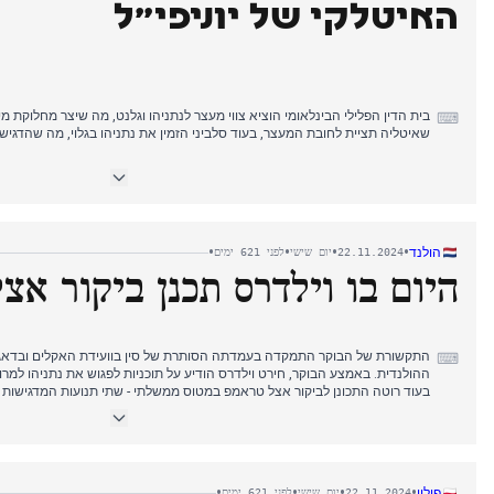
האיטלקי של יוניפי״ל
בית הדין הפלילי הבינלאומי הוציא צווי מעצר לנתניהו וגלנט, מה שיצר מחלוקת מי
⌨
שאיטליה תציית לחובת המעצר, בעוד סלביני הזמין את נתניהו בגלוי, מה שהדגיש
בצהריים, רקטות חיזבאללה פגעו בבסיס יוניפי"ל בלבנון, ופצעו ארבעה חיילים אי
את שר ההגנה קרוזטו להזהיר את ישראל מפני שימוש בבסיסי האו"ם כמגן, בעוד מ
הזהירה של איטליה במזרח התיכון.
הודעת פוטין על הצלחת ניסויי טיל האורשניק שלטה בכיסוי הערב, כשמקורות רוסי
•
•
•
•
הולנד
22.11.2024
יום שישי
לפני 621 ימים
מטרה באירופה. חשיפת הטיל, בעקבות שינויי דוקטרינת הגרעין בימים הקודמים, ע
היום בו וילדרס תכנן ביקור אצל
מילאנו רושמת הפסדים משמעותיים.
התקשורת של הבוקר התמקדה בעמדתה הסותרת של סין בוועידת האקלים ובדאגות
⌨
ההולנדית. באמצע הבוקר, חירט וילדרס הודיע על תוכניות לפגוש את נתניהו למרות
בעוד רוטה התכונן לביקור אצל טראמפ במטוס ממשלתי - שתי תנועות המדגישות ש
שערוריית המעצר הבלתי חוקי של מבקשי
המדגישים הליכים פליליים. קבלת ביקורו של וילדרס בירושלים על ידי ראש הממש
דיפלומטיות קודמות.
•
•
•
•
פולין
22.11.2024
יום שישי
לפני 621 ימים