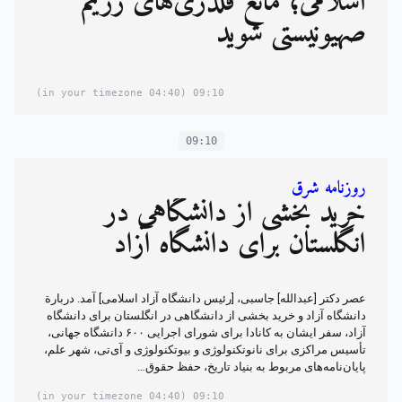
اسلامی؛ مانع قلدری‌های رژیم
صهیونیستی شوید
(04:40 in your timezone)
09:10
09:10
روزنامه شرق
خرید بخشی از دانشگاهى در
انگلستان براى دانشگاه آزاد
عصر دکتر [عبدالله] جاسبى، [رئیس دانشگاه آزاد اسلامی] آمد. دربارة
دانشگاه آزاد و خرید بخشى از دانشگاهى در انگلستان براى دانشگاه
آزاد، سفر ایشان به کانادا براى شوراى اجرایى ۶۰۰ دانشگاه جهانى،
تأسیس مراکزى براى نانوتکنولوژى و بیوتکنولوژى و آى‌تى، شهر علم،
پایان‌نامه‌هاى مربوط به بنیاد تاریخ، حفظ حقوق…
(04:40 in your timezone)
09:10