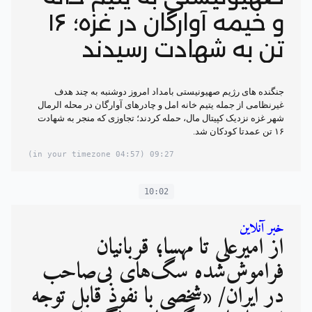
و خیمه آوارگان در غزه؛ ۱۶
تن به شهادت رسیدند
جنگنده های رژیم صهیونیستی بامداد امروز دوشنبه به چند هدف
غیرنظامی از جمله یتیم خانه امل و چادرهای آوارگان در محله الرمال
شهر غزه نزدیک کپیتال مال، حمله کردند؛ تجاوزی که منجر به شهادت
۱۶ تن عمدتا کودکان شد.
(04:57 in your timezone)
09:27
10:02
خبر آنلاین
از امیرعلی تا مهسا؛ قربانیان
فراموش‌شده سگ‌های بی‌صاحب
در ایران/ «شخصی با نفوذ قابل توجه