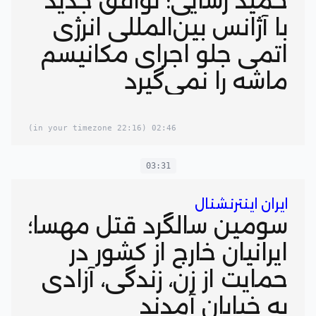
حمید رسایی: توافق جدید
با آژانس بین‌المللی انرژی
اتمی جلو اجرای مکانیسم
ماشه را نمی‌گیرد
(22:16 in your timezone)
02:46
03:31
ایران اینترنشنال
سومین سالگرد قتل مهسا؛
ایرانیان خارج از کشور در
حمایت از زن، زندگی، آزادی
به خیابان آمدند