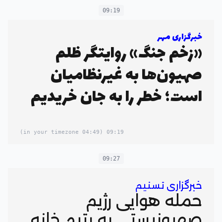
09:19
خبرگزاری مهر
«زخم جنگ» روایتگر ظلم
صهیون‌ها به غیرنظامیان
است؛ خطر را به جان خریدیم
(04:49 in your timezone)
09:19
09:27
خبرگزاری تسنیم
حمله هوایی رژیم
صهیونیستی به یتیم خانه