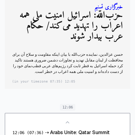
خبرگزاری تسنیم
حزب‌الله: اسرائیل امنیت ملی همه
اعراب را تهدید می‌کند/ حکام
عرب بیدار شوند
حسن عزالدین، نماینده حزب‌الله با بیان اینکه مقاومت و سلاح آن برای
محافظت از لبنان مقابل تهدید و تجاوزات دشمن ضروری هستند تاکید
کرد حمله اسرائیل به قطر ثابت کرد رژیم‌های عربی قطب‌نمای خود را
از دست داده‌اند و امنیت ملی همه اعراب در خطر است.
(07:35 in your timezone)
12:05
12:06
⇢
Arabs Unite: Qatar Summit
12:06
(07:36)