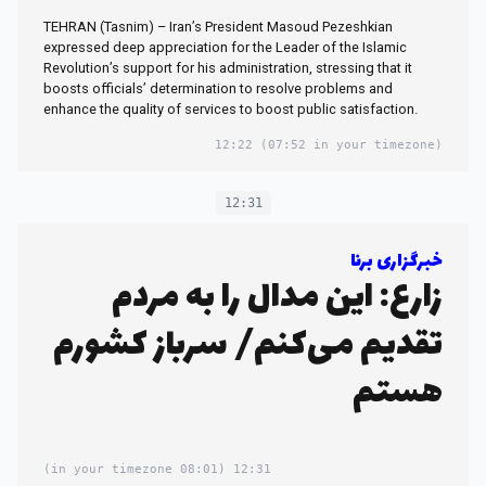
TEHRAN (Tasnim) – Iran’s President Masoud Pezeshkian
expressed deep appreciation for the Leader of the Islamic
Revolution’s support for his administration, stressing that it
boosts officials’ determination to resolve problems and
enhance the quality of services to boost public satisfaction.
12:22
(07:52 in your timezone)
12:31
خبرگزاری برنا
زارع: این مدال را به مردم
تقدیم می‌کنم/ سرباز کشورم
هستم
(08:01 in your timezone)
12:31