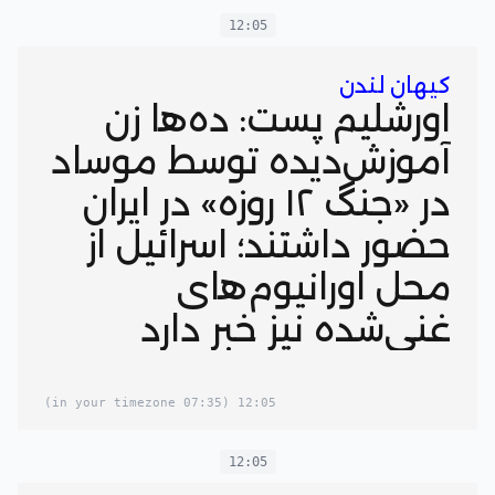
12:05
کیهان لندن
اورشلیم ‌پست: ده‌ها زن
آموزش‌دیده توسط موساد
در «جنگ ۱۲ روزه» در ایران
حضور داشتند؛ اسرائیل از
محل اورانیوم‌های
غنی‌شده نیز خبر دارد
(07:35 in your timezone)
12:05
12:05