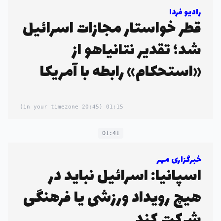
رادیو فردا
قطر خواستار مجازات اسرائیل
شد؛ تقدیر نتانیاهو از
«استحکام» رابطه با آمریکا
(20:45 in your timezone)
01:15
01:41
خبرگزاری مهر
اسپانیا: اسرائیل نباید در
هیچ رویداد ورزشی یا فرهنگی
شرکت کند