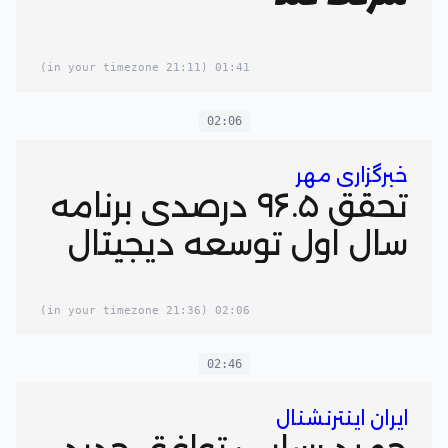
(21:11 in your timezone)
01:41
02:06
خبرگزاری مهر
تحقق ۹۶.۵ درصدی برنامه
سال اول توسعه دیجیتال
(21:36 in your timezone)
02:06
02:46
ایران اینترنشنال