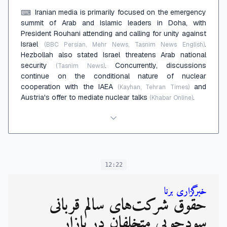
Iranian media is primarily focused on the emergency
⌨
summit of Arab and Islamic leaders in Doha, with
President Rouhani attending and calling for unity against
Israel
.
(BBC Persian, Mehr News, Tasnim News English)
Hezbollah also stated Israel threatens Arab national
security
. Concurrently, discussions
(Tasnim News)
continue on the conditional nature of nuclear
cooperation with the IAEA
and
(Kayhan, Tehran Times)
Austria's offer to mediate nuclear talks
.
(Khabar Online)
12:22
خبرگزاری برنا
حقوق شرکت‌های سالم قربانی
سودجویی متخلفان در بازار