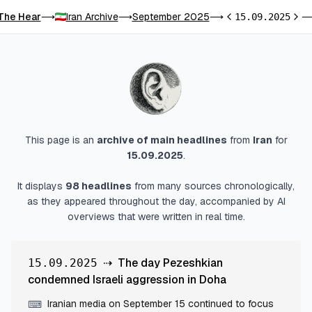
The Hear
Iran Archive
September 2025
⟶
⟶
⟶
15.09.2025
Previous day
Next
This page is an
archive of main headlines
from
Iran
for
15.09.2025
.
It displays
98
headlines
from many sources chronologically,
as they appeared throughout the day, accompanied by AI
overviews that were written in real time.
⇢
The day Pezeshkian
15.09.2025
condemned Israeli aggression in Doha
Iranian media on September 15 continued to focus
⌨