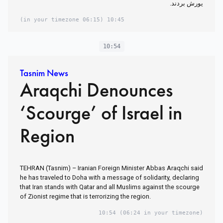
یورش بردند.
(06:15 in your timezone)
10:45
10:54
Tasnim News
Araqchi Denounces
‘Scourge’ of Israel in
Region
TEHRAN (Tasnim) – Iranian Foreign Minister Abbas Araqchi said
he has traveled to Doha with a message of solidarity, declaring
that Iran stands with Qatar and all Muslims against the scourge
of Zionist regime that is terrorizing the region.
10:54
(06:24 in your timezone)