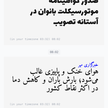
صدور گواهینامه
موتورسیکلت بانوان در
آستانه تصویب
(03:32 in your timezone)
08:02
08:02
خبرگزاری مهر
هوای خنک و پاییزی غالب
می‌شود؛ بارش باران و کاهش دما
در اکثر نقاط کشور
(03:32 in your timezone)
08:02