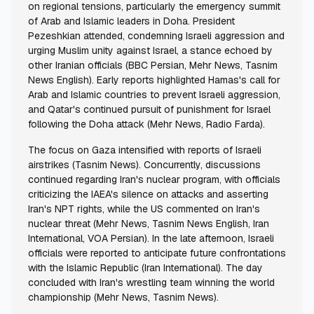
on regional tensions, particularly the emergency summit
of Arab and Islamic leaders in Doha. President
Pezeshkian attended, condemning Israeli aggression and
urging Muslim unity against Israel, a stance echoed by
other Iranian officials (BBC Persian, Mehr News, Tasnim
News English). Early reports highlighted Hamas's call for
Arab and Islamic countries to prevent Israeli aggression,
and Qatar's continued pursuit of punishment for Israel
following the Doha attack (Mehr News, Radio Farda).
The focus on Gaza intensified with reports of Israeli
airstrikes (Tasnim News). Concurrently, discussions
continued regarding Iran's nuclear program, with officials
criticizing the IAEA's silence on attacks and asserting
Iran's NPT rights, while the US commented on Iran's
nuclear threat (Mehr News, Tasnim News English, Iran
International, VOA Persian). In the late afternoon, Israeli
officials were reported to anticipate future confrontations
with the Islamic Republic (Iran International). The day
concluded with Iran's wrestling team winning the world
championship (Mehr News, Tasnim News).