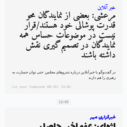
خبر آنلاین
مرعشی: بعضی از نمایندگان محو
قدرت پوشالی خود هستند/قرار
نیست در موضوعات حساس همه
نمایندگان در تصمیم‌گیری نقش
داشته باشند
در گفت‌وگو با خبرآنلاین درباره تندروهای مجلس: حتی توان جسارت به
رهبری را هم دارند
(08:35 in your timezone)
13:05
13:05
خبرگزاری مهر
اژه‌ای: عفو اخیر حاصل