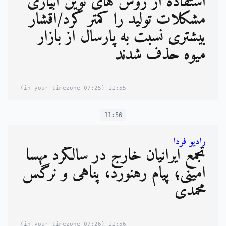
استفاده از روش های نوین آبیاری
مشکلات تولید را کمتر کرد/اقشار
بیشتری نسبت به پارسال از بازار
میوه حذف شدند
(07:25 in your timezone)
11:55
11:56
رادیو فردا
تجمع ایرانیان خارج در سالگرد مهسا
امینی؛ پیام رهنورد، پناهی و نرگس
محمدی
(07:26 in your timezone)
11:56