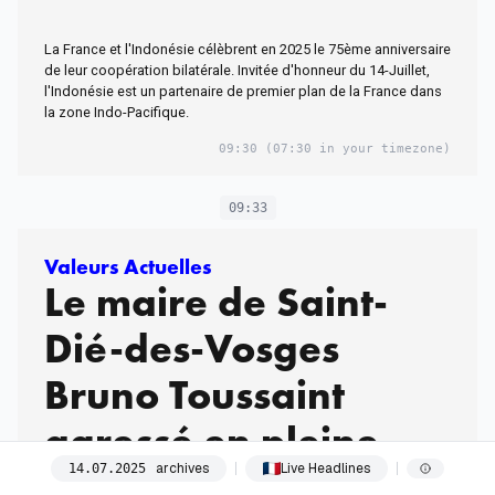
française en Asie
La France et l'Indonésie célèbrent en 2025 le 75ème anniversaire
de leur coopération bilatérale. Invitée d'honneur du 14-Juillet,
l'Indonésie est un partenaire de premier plan de la France dans
la zone Indo-Pacifique.
09:30
(07:30 in your timezone)
09:33
Valeurs Actuelles
Le maire de Saint-
Dié-des-Vosges
Bruno Toussaint
agressé en pleine
archives
Live Headlines
14
.
07
.
2025
rue