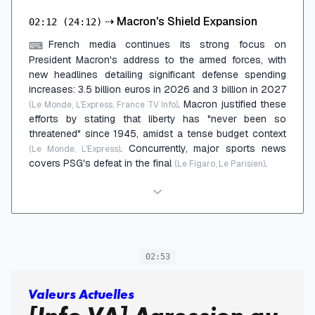
⇢
Macron's Shield Expansion
02:12
(24:12)
French media continues its strong focus on
⌨
President Macron's address to the armed forces, with
new headlines detailing significant defense spending
increases: 3.5 billion euros in 2026 and 3 billion in 2027
. Macron justified these
(Le Monde, L'Express, France TV Info)
efforts by stating that liberty has "never been so
threatened" since 1945, amidst a tense budget context
. Concurrently, major sports news
(Le Monde, L'Express)
covers PSG's defeat in the final
.
(Le Figaro, Le Parisien)
02:53
Valeurs Actuelles