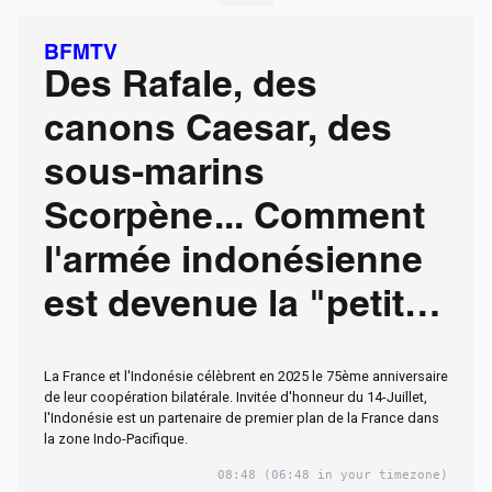
BFMTV
Des Rafale, des
canons Caesar, des
sous-marins
Scorpène... Comment
l'armée indonésienne
est devenue la "petite
sœur" de l'armée
La France et l'Indonésie célèbrent en 2025 le 75ème anniversaire
française en Asie
de leur coopération bilatérale. Invitée d'honneur du 14-Juillet,
l'Indonésie est un partenaire de premier plan de la France dans
la zone Indo-Pacifique.
08:48
(06:48 in your timezone)