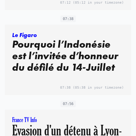
07:12
(05:12 in your timezone)
07:38
Le Figaro
Pourquoi l’Indonésie
est l’invitée d’honneur
du défilé du 14-Juillet
07:38
(05:38 in your timezone)
07:56
France TV Info
Evasion d'un détenu à Lyon-