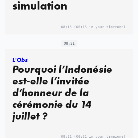
simulation
08:15
(06:15 in your timezone)
08:31
L'Obs
Pourquoi l’Indonésie
est-elle l’invitée
d’honneur de la
cérémonie du 14
juillet ?
08:31
(06:31 in your timezone)