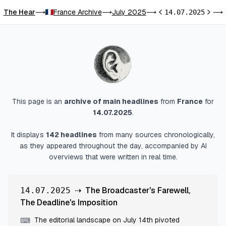
The Hear
France Archive
July 2025
⟶
⟶
⟶
14.07.2025
⟶
Previous day
Next d
This page is an
archive of main headlines
from
France
for
14.07.2025
.
It displays
142
headlines
from many sources chronologically,
as they appeared throughout the day, accompanied by AI
overviews that were written in real time.
⇢
The Broadcaster's Farewell,
14.07.2025
The Deadline's Imposition
The editorial landscape on July 14th pivoted
⌨