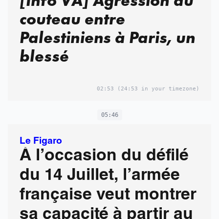
[Info VA] Agression au
couteau entre
Palestiniens à Paris, un
blessé
02:53
(24:53 in your timezone)
05:46
Le Figaro
À l’occasion du défilé
du 14 Juillet, l’armée
française veut montrer
sa capacité à partir au