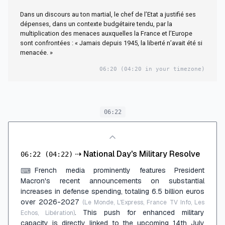
2027
Dans un discours au ton martial, le chef de l’Etat a justifié ses
dépenses, dans un contexte budgétaire tendu, par la
multiplication des menaces auxquelles la France et l’Europe
sont confrontées : « Jamais depuis 1945, la liberté n’avait été si
menacée. »
06:20
(04:20 in your timezone)
06:22
⇢
National Day's Military Resolve
06:22
(04:22)
French media prominently features President
⌨
Macron's recent announcements on substantial
increases in defense spending, totaling 6.5 billion euros
over 2026-2027
(Le Monde, L'Express, France TV Info, Les
. This push for enhanced military
Echos, Libération)
capacity is directly linked to the upcoming 14th July