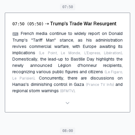
07:50
⇢
Trump's Trade War Resurgent
07:50
(05:50)
French media continue to widely report on Donald
⌨
Trump's "Tariff Man" stance, as his administration
revives commercial warfare, with Europe awaiting its
implications
.
(Le Point, Le Monde, L'Express, Libération)
Domestically, the lead-up to Bastille Day highlights the
newly announced Légion d'honneur recipients,
recognizing various public figures and citizens
(Le Figaro,
. Concurrently, there are discussions on
Le Parisien)
Hamas's diminishing control in Gaza
and
(France TV Info)
regional storm warnings
.
(BFMTV)
08:00