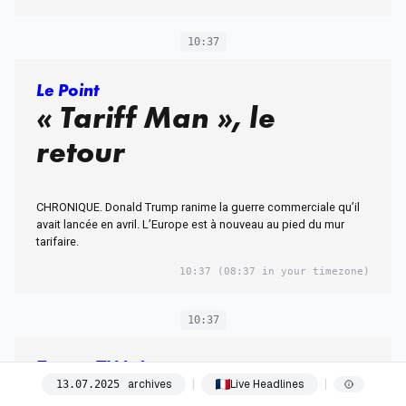
10:37
Le Point
« Tariff Man », le
retour
CHRONIQUE. Donald Trump ranime la guerre commerciale qu’il
avait lancée en avril. L’Europe est à nouveau au pied du mur
tarifaire.
10:37
(08:37 in your timezone)
10:37
France TV Info
archives
Live Headlines
13
.
07
.
2025
"L'heure est aux