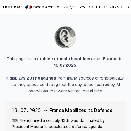
The Hear
France Archive
July 2025
⟶
⟶
⟶
13.07.2025
⟶
Previous day
Next d
This page is an
archive of main headlines
from
France
for
13.07.2025
.
It displays
201
headlines
from many sources chronologically,
as they appeared throughout the day, accompanied by AI
overviews that were written in real time.
⇢
France Mobilizes Its Defense
13.07.2025
French media on July 13th was dominated by
⌨
President Macron's accelerated defense agenda,