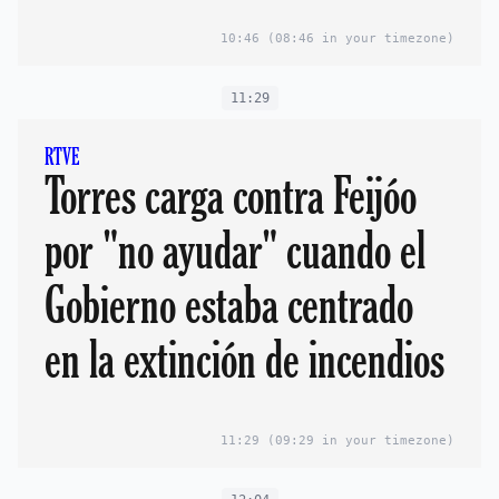
"Lo que hace Feijóo
10:46
(08:46 in your timezone)
es no ayudar"
11:29
RTVE
Torres carga contra Feijóo
por "no ayudar" cuando el
Gobierno estaba centrado
en la extinción de incendios
11:29
(09:29 in your timezone)