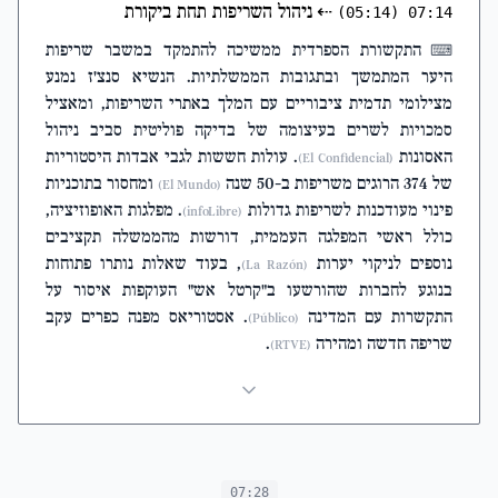
⇠
ניהול השריפות תחת ביקורת
(05:14)
07:14
התקשורת הספרדית ממשיכה להתמקד במשבר שריפות
⌨
היער המתמשך ובתגובות הממשלתיות. הנשיא סנצ'ז נמנע
מצילומי תדמית ציבוריים עם המלך באתרי השריפות, ומאציל
סמכויות לשרים בעיצומה של בדיקה פוליטית סביב ניהול
האסונות
. עולות חששות לגבי אבדות היסטוריות
(El Confidencial)
של 374 הרוגים משריפות ב-50 שנה
ומחסור בתוכניות
(El Mundo)
פינוי מעודכנות לשריפות גדולות
. מפלגות האופוזיציה,
(infoLibre)
כולל ראשי המפלגה העממית, דורשות מהממשלה תקציבים
נוספים לניקוי יערות
, בעוד שאלות נותרו פתוחות
(La Razón)
בנוגע לחברות שהורשעו ב"קרטל אש" העוקפות איסור על
התקשרות עם המדינה
. אסטוריאס מפנה כפרים עקב
(Público)
שריפה חדשה ומהירה
.
(RTVE)
07:28