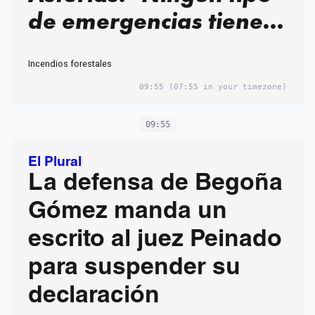
de emergencias tiene
fronteras"
Incendios forestales
09:55
(07:55 in your timezone)
09:55
El Plural
La defensa de Begoña
Gómez manda un
escrito al juez Peinado
para suspender su
declaración