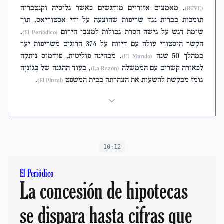
. מאמצים אזוריים מודגשים כאשר גליסיה וקנטבריה
(RTVE)
תומכות בברית נגד שריפות שהוצעה על ידי אסטוריאס, תוך
שימת דגש על גישה חסרת גבולות למצבי חירום
.
(El Periódico)
הקשר היסטורי עולה עם דיווח על 374 הרוגים משריפות יער
במהלך 50 שנה
. מבחינה פוליטית, פודמוס ניתקה
(El Mundo)
לכאורה קשרים עם הממשלה
, בעוד ההגנה של בֶּגוֹנְיָה
(La Razón)
גוֹמֵז מבקשת להשעות את הצהרתה בבית המשפט
.
(El Plural)
10:12
El Periódico
La concesión de hipotecas
se dispara hasta cifras que