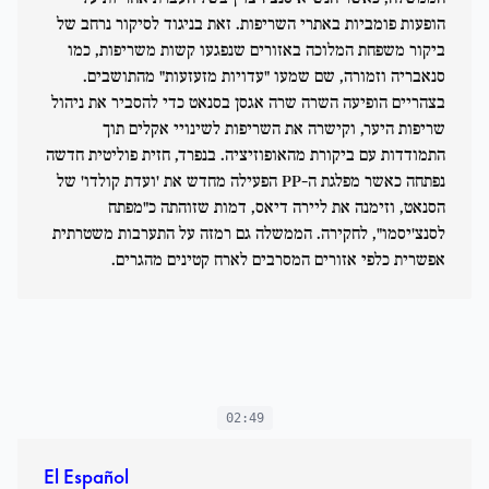
הופעות פומביות באתרי השריפות. זאת בניגוד לסיקור נרחב של
ביקור משפחת המלוכה באזורים שנפגעו קשות משריפות, כמו
סנאבריה וזמורה, שם שמעו "עדויות מזעזעות" מהתושבים.
בצהריים הופיעה השרה שרה אגסן בסנאט כדי להסביר את ניהול
שריפות היער, וקישרה את השריפות לשינויי אקלים תוך
התמודדות עם ביקורת מהאופוזיציה. בנפרד, חזית פוליטית חדשה
נפתחה כאשר מפלגת ה-PP הפעילה מחדש את 'ועדת קולדו' של
הסנאט, וזימנה את ליירה דיאס, דמות שזוהתה כ"מפתח
לסנצ'יסמו", לחקירה. הממשלה גם רמזה על התערבות משטרתית
אפשרית כלפי אזורים המסרבים לארח קטינים מהגרים.
02:49
El Español