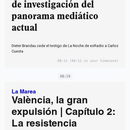
de investigación del
panorama mediático
actual
Dieter Brandau cede el testigo de La Noche de esRadio a Carlos
Cuesta
08:11
(06:11 in your timezone)
08:19
La Marea
València, la gran
expulsión | Capítulo 2:
La resistencia