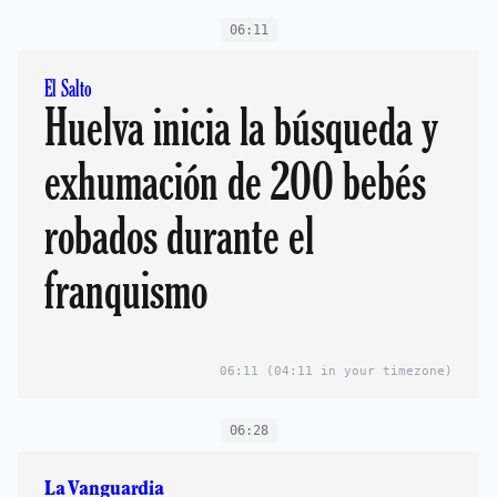
06:11
El Salto
Huelva inicia la búsqueda y
exhumación de 200 bebés
robados durante el
franquismo
06:11
(04:11 in your timezone)
06:28
La Vanguardia