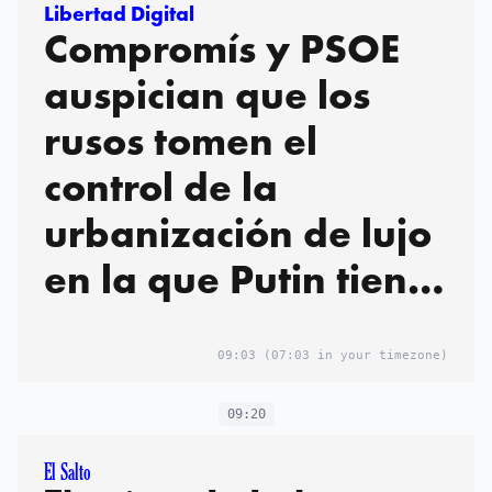
Libertad Digital
Compromís y PSOE
auspician que los
rusos tomen el
control de la
urbanización de lujo
en la que Putin tiene
casa
09:03
(07:03 in your timezone)
09:20
El Salto