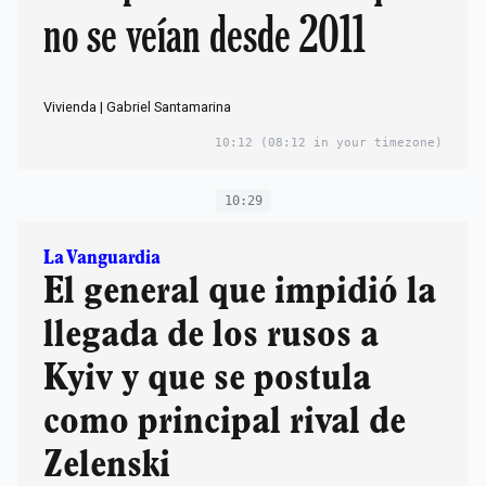
no se veían desde 2011
Vivienda | Gabriel Santamarina
10:12
(08:12 in your timezone)
10:29
La Vanguardia
El general que impidió la
llegada de los rusos a
Kyiv y que se postula
como principal rival de
Zelenski