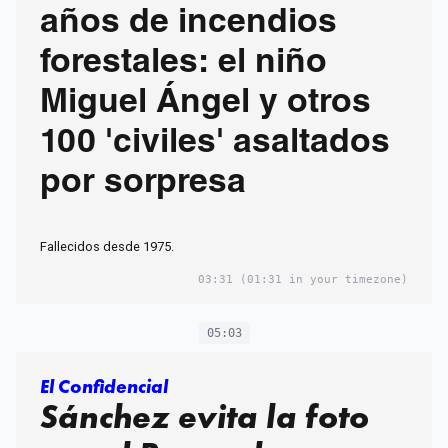
años de incendios
forestales: el niño
Miguel Ángel y otros
100 'civiles' asaltados
por sorpresa
Fallecidos desde 1975.
03:31
(01:31 in your timezone)
05:03
El Confidencial
Sánchez evita la foto