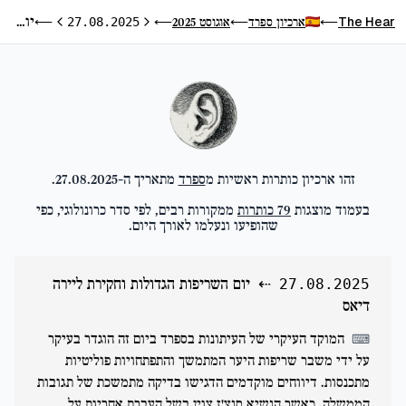
יום השריפות הגדולות וחקירת ליירה דיאס
The Hear
ארכיון ספרד
אוגוסט 2025
⟵
27.08.2025
⟵
⟵
⟵
היום הקודם
היום הבא
זהו ארכיון כותרות ראשיות מ
ספרד
מתאריך ה-
27.08.2025
.
בעמוד מוצגות
79
כותרות
ממקורות רבים, לפי סדר כרונולוגי, כפי
שהופיעו ונעלמו לאורך היום.
⇠
יום השריפות הגדולות וחקירת ליירה
27.08.2025
דיאס
המוקד העיקרי של העיתונות בספרד ביום זה הוגדר בעיקר
⌨
על ידי משבר שריפות היער המתמשך והתפתחויות פוליטיות
מתכנסות. דיווחים מוקדמים הדגישו בדיקה מתמשכת של תגובות
הממשלה, כאשר הנשיא סנצ'ז צוין בשל העברת אחריות על