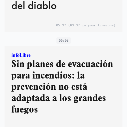
del diablo
05:37
(03:37 in your timezone)
06:03
infoLibre
Sin planes de evacuación
para incendios: la
prevención no está
adaptada a los grandes
fuegos