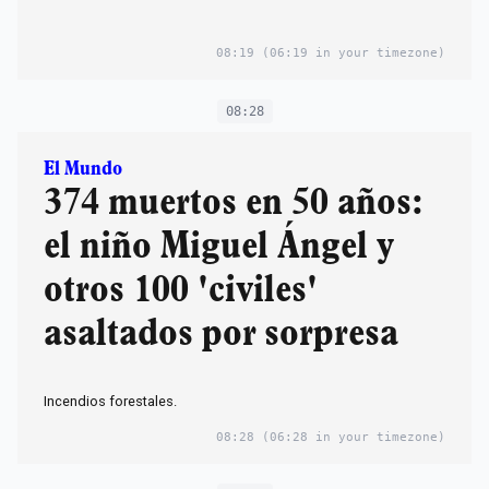
08:19
(06:19 in your timezone)
08:28
El Mundo
374 muertos en 50 años:
el niño Miguel Ángel y
otros 100 'civiles'
asaltados por sorpresa
Incendios forestales.
08:28
(06:28 in your timezone)