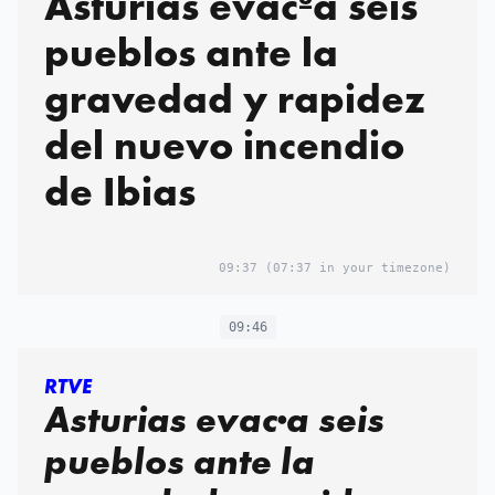
Asturias evacºa seis
pueblos ante la
gravedad y rapidez
del nuevo incendio
de Ibias
09:37
(07:37 in your timezone)
09:46
RTVE
Asturias evac·a seis
pueblos ante la