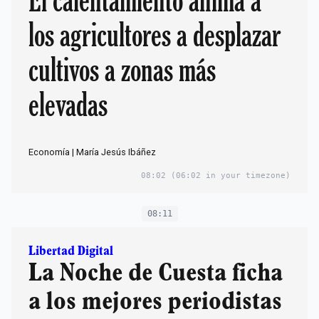
El calentamiento anima a
los agricultores a desplazar
cultivos a zonas más
elevadas
Economía | María Jesús Ibáñez
08:02
(06:02 in your timezone)
08:11
Libertad Digital
La Noche de Cuesta ficha
a los mejores periodistas