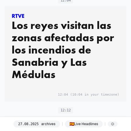
12:04
RTVE
Los reyes visitan las
zonas afectadas por
los incendios de
Sanabria y Las
Médulas
12:04
(10:04 in your timezone)
12:12
archives
Live Headlines
27
.
08
.
2025
El Salto