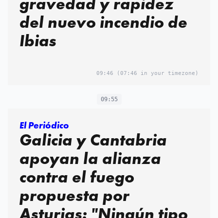
gravedad y rapidez
del nuevo incendio de
Ibias
09:46
(07:46 in your timezone)
09:55
El Periódico
Galicia y Cantabria
apoyan la alianza
contra el fuego
propuesta por
Asturias: "Ningún tipo