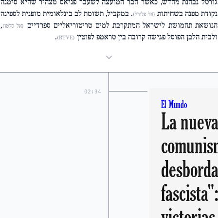
גורטל נבחנת מחדש, כאשר חבר המועצה לשעבר פניאס מצהיר שהיא סימנה
נקודת מפנה בשחיתות
. במקביל, תשומת לב בינלאומית מופנית לספינה
(אל פלורל)
הנושאת תחמושת לישראל המתקרבת למים טריטוריאליים ספרדיים
,
(אל סלטו)
ולבית הלבן הפוסל פגישה קרובה בין טראמפ לפוטין
.
(RTVE)
02:34
El Mundo
La nueva 
comunism
desborda
fascista"
victorias