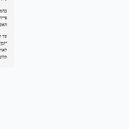
בהמש
פייז
האשמ
עד ש
"זמן
לאוק
תלונ