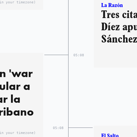
in your timezone)
La Razón
Tres cit
Díez ap
Sánche
05:08
n 'war
ular a
r la
ribano
05:08
in your timezone)
El Salto