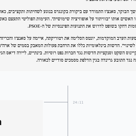
ך הבוקר, סאנצ'ז התמודד עם ביקורת בקונגרס בנוגע לשחיתות ותקציבים, כא
'ו האשים אותו "בוויתור על אופוזיציה שימושית". העימות הפוליטי התעצם כאש
ות דחקו בשופט לדרוש את התנועות הפיננסיות של ה-PSOE.
עות הערב המוקדמות, יונטס הסלימה את רטוריקתה, איימה על סאנצ'ז והכריזה
 לשינוי". חדשות בינלאומיות כללו את הרחבת פעולות המאבק בסמים של ארה"ב
יינוס השקט וסנקציות חדשות נגד חברות נפט רוסיות. בינתיים, ליירה דיאס הג
ה נגד התובע גרינדה בגין הדלפת מסמכים סודיים לכאורה.
24:11
n