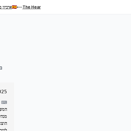
The Hear
ארכיון ס
⟵
בע
025
⌨
הוצא
לייר