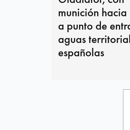
munición hacia I
a punto de entr
aguas territoria
españolas