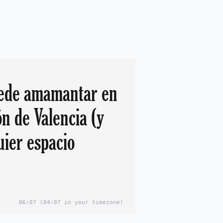
uede amamantar en
ón de Valencia (y
uier espacio
06:07
(04:07 in your timezone)