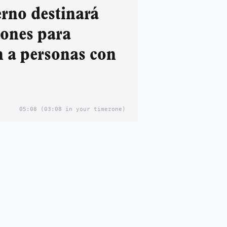
erno destinará
lones para
n a personas con
05:08
(03:08 in your timezone)