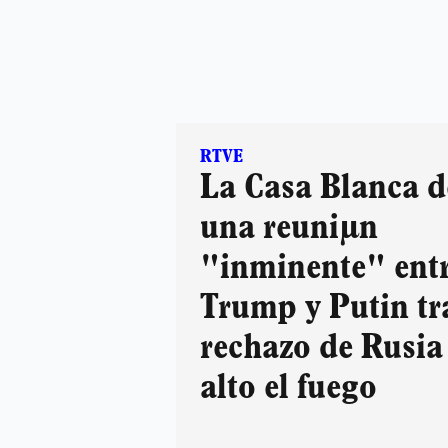
RTVE
La Casa Blanca d
una reuniµn
"inminente" ent
Trump y Putin tra
rechazo de Rusia
alto el fuego