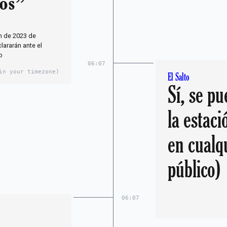
tos”
ón de 2023 de
lararán ante el
o
06:07
in your timezone)
El Salto
Sí, se p
la estaci
en cualq
público)
06:07