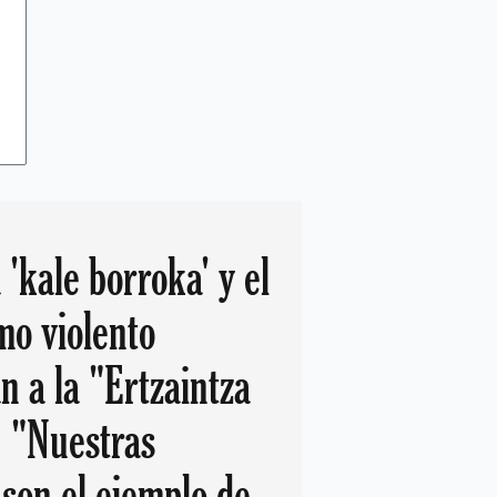
'kale borroka' y el
o violento
n a la "Ertzaintza
: "Nuestras
 son el ejemplo de