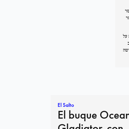
שר
ר
 על
ישה
El Salto
El buque Ocea
Gladiator, con