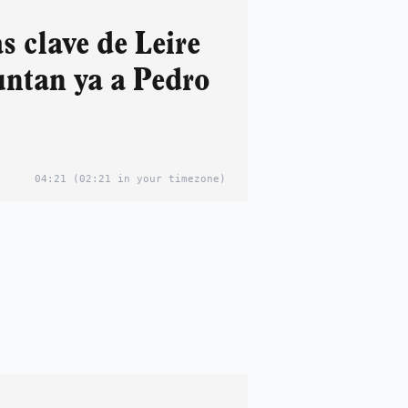
as clave de Leire
untan ya a Pedro
z
04:21
(02:21 in your timezone)