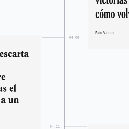
cómo vol
las calle
País Vasco.
04:08
escarta
re
s el
 a un
04:21