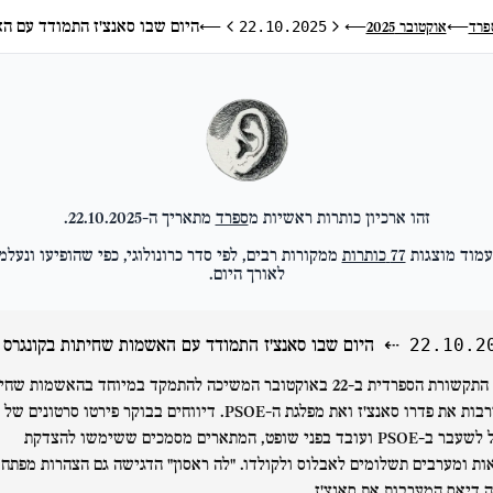
היום שבו סאנצ'ז התמודד עם ה
פרד
אוקטובר 2025
⟵
22.10.2025
⟵
⟵
היום הקודם
היום הבא
זהו ארכיון כותרות ראשיות מ
ספרד
מתאריך ה-
22.10.2025
.
מוד מוצגות
77
כותרות
ממקורות רבים, לפי סדר כרונולוגי, כפי שהופיעו ונעלמ
לאורך היום.
⇠
היום שבו סאנצ'ז התמודד עם האשמות שחיתות בקונגרס
22.10.2
התקשורת הספרדית ב-22 באוקטובר המשיכה להתמקד במיוחד בהאשמות שח
המערבות את פדרו סאנצ'ז ואת מפלגת ה-PSOE. דיווחים בבוקר פירטו סרטונים של
מנהל לשעבר ב-PSOE ועובד בפני שופט, המתארים מסמכים ששימשו להצדקת
ות ומערבים תשלומים לאבלוס ולקולדו. "לה ראסון" הדגישה גם הצהרות מפתח
ה דיאס המערבות את סאנצ'ז.