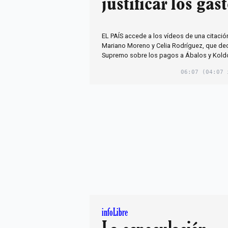
justificar los gas
EL PAÍS accede a los vídeos de una citaci
Mariano Moreno y Celia Rodríguez, que dec
Supremo sobre los pagos a Ábalos y Kold
06:07
(04:07 
infoLibre