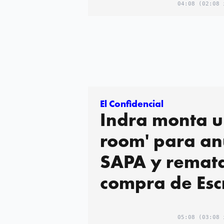
04:08
(02:08 
El Confidencial
Indra monta u
room' para an
SAPA y remata
compra de Esc
05:08
(03:08 