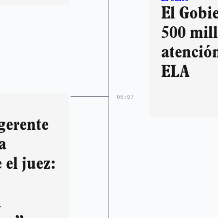
El Gobi
500 mil
atenció
ELA
06:07
gerente
a
 el juez:
a