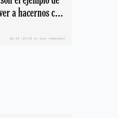
ver a hacernos con
s"
02:34
(24:34 in your timezone)