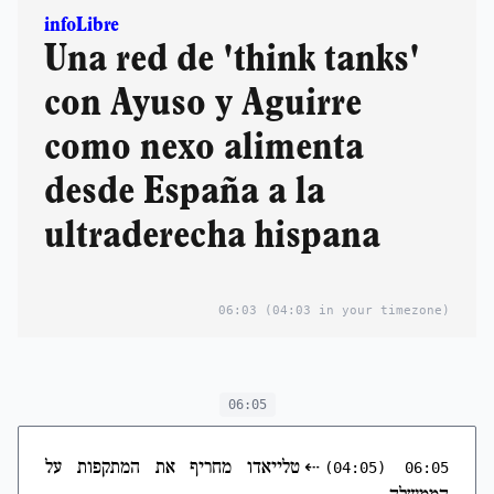
infoLibre
Una red de 'think tanks'
con Ayuso y Aguirre
como nexo alimenta
desde España a la
ultraderecha hispana
06:03
(04:03 in your timezone)
06:05
⇠
טלייאדו מחריף את המתקפות על
(04:05)
06:05