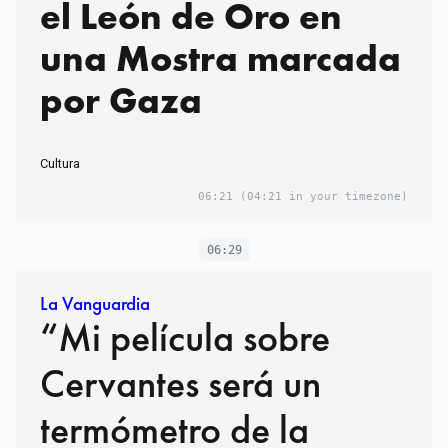
el León de Oro en
una Mostra marcada
por Gaza
Cultura
06:21
(04:21 in your timezone)
06:29
La Vanguardia
“Mi película sobre
Cervantes será un
termómetro de la