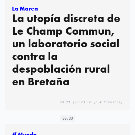
La Marea
La utopía discreta de
Le Champ Commun,
un laboratorio social
contra la
despoblación rural
en Bretaña
08:23
(06:23 in your timezone)
08:33
El Mundo