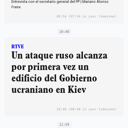
Entrevista con el secretario general del PP | Mariano Alonso
Freire
09:54
(07:54 in your timezone)
10:40
RTVE
Un ataque ruso alcanza
por primera vez un
edificio del Gobierno
ucraniano en Kiev
10:40
(08:40 in your timezone)
11:59