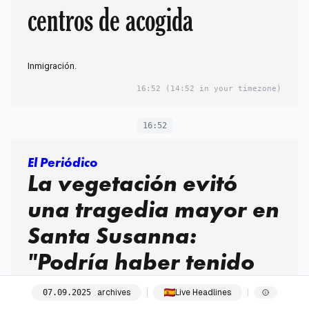
centros de acogida
Inmigración.
16:52
(14:52 in your timezone)
16:52
El Periódico
La vegetación evitó
una tragedia mayor en
Santa Susanna:
"Podría haber tenido
unas consecuencias
archives
Live Headlines
07
.
09
.
2025