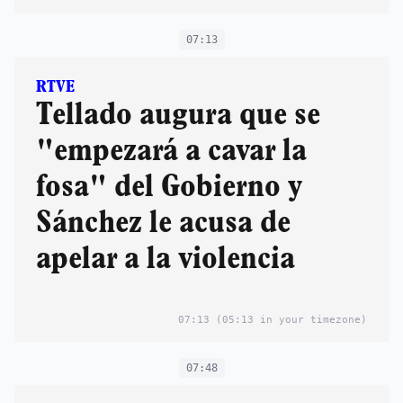
07:13
RTVE
Tellado augura que se
"empezará a cavar la
fosa" del Gobierno y
Sánchez le acusa de
apelar a la violencia
07:13
(05:13 in your timezone)
07:48