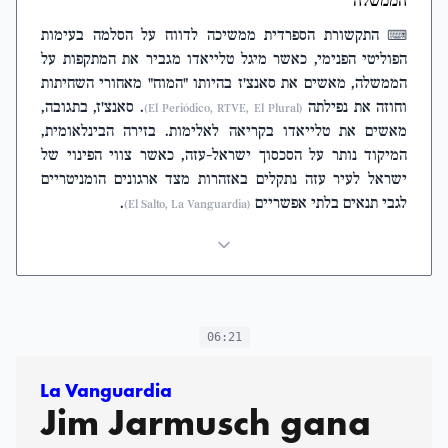
הממשלה
התקשורת הספרדית ממשיכה לדווח על הסלמה בעימות
⌨
הפוליטי הפנימי, כאשר מיגל טלייאדו מגביר את המתקפות על
הממשלה, מאשים את סאנצ'ז בהיותו "המוח" מאחורי השחיתות
וחוזה את נפילתה
. סאנצ'ז, בתגובה,
(El Periódico, RTVE, El Plural)
מאשים את טלייאדו בקריאה לאלימות. בזירה הבינלאומית,
המיקוד נותר על הסכסוך ישראל-עזה, כאשר צווי הפינוי של
ישראל לעיר עזה נתקלים באזהרות מצד ארגונים הומניטריים
לגבי תנאים בלתי אפשריים
.
(El Salto, La Vanguardia)
06:21
La Vanguardia
Jim Jarmusch gana