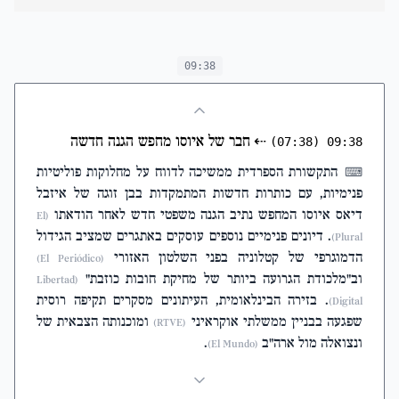
09:38
⇠
חבר של איוסו מחפש הגנה חדשה
(07:38)
09:38
התקשורת הספרדית ממשיכה לדווח על מחלוקות פוליטיות
⌨
פנימיות, עם כותרות חדשות המתמקדות בבן זוגה של איזבל
דיאס איוסו המחפש נתיב הגנה משפטי חדש לאחר הודאתו
(El
. דיונים פנימיים נוספים עוסקים באתגרים שמציב הגידול
Plural)
הדמוגרפי של קטלוניה בפני השלטון האזורי
(El Periódico)
וב"מלכודת הגרועה ביותר של מחיקת חובות כוזבת"
(Libertad
. בזירה הבינלאומית, העיתונים מסקרים תקיפה רוסית
Digital)
שפגעה בבניין ממשלתי אוקראיני
ומוכנותה הצבאית של
(RTVE)
ונצואלה מול ארה"ב
.
(El Mundo)