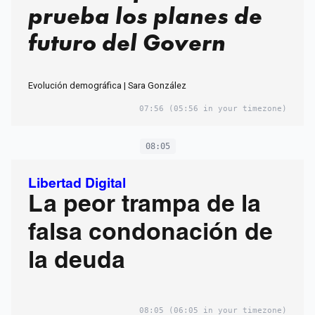
prueba los planes de
futuro del Govern
Evolución demográfica | Sara González
07:56
(05:56 in your timezone)
08:05
Libertad Digital
La peor trampa de la
falsa condonación de
la deuda
08:05
(06:05 in your timezone)