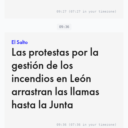
España”
09:27
(07:27 in your timezone)
09:36
El Salto
Las protestas por la
gestión de los
incendios en León
arrastran las llamas
hasta la Junta
09:36
(07:36 in your timezone)