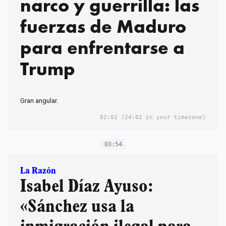
narco y guerrilla: las
fuerzas de Maduro
para enfrentarse a
Trump
Gran angular.
02:02
(24:02 in your timezone)
03:54
La Razón
Isabel Díaz Ayuso:
«Sánchez usa la