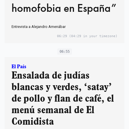
homofobia en España”
Entrevista a Alejandro Amenábar
06:29
(04:29 in your timezone)
06:55
El País
Ensalada de judías
blancas y verdes, ‘satay’
de pollo y flan de café, el
menú semanal de El
Comidista