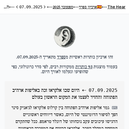
היום שבו אלקראז זכה באליפות ארה"ב הפתוחה והחזיר לעצמו את המקום הראשון בעולם
The Hear
ארכיון ספרד
ספטמבר 2025
⟵
07.09.2025
⟵
⟵
⟵
היום הקודם
היום הבא
זהו ארכיון כותרות ראשיות מ
ספרד
מתאריך ה-
07.09.2025
.
בעמוד מוצגות
93
כותרות
ממקורות רבים, לפי סדר כרונולוגי, כפי
שהופיעו ונעלמו לאורך היום.
⇠
היום שבו אלקראז זכה באליפות ארה"ב
07.09.2025
הפתוחה והחזיר לעצמו את המקום הראשון בעולם
גמר אליפות ארה"ב הפתוחה בין קרלוס אלקראז לג'אניק סינר
⌨
הפך לסיפור הדומיננטי של היום, כאשר דיווחים ראשוניים
הדגישו עיכובים עקב נוכחותו של דונלד טראמפ. ככל שהתקדם
המשחק במהלך הערב, אלקראז הבטיח את המערכה הראשונה,