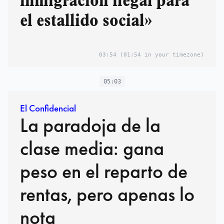
inmigración ilegal para
el estallido social»
03:54
(01:54 in your timezone)
05:03
El Confidencial
La paradoja de la
clase media: gana
peso en el reparto de
rentas, pero apenas lo
nota