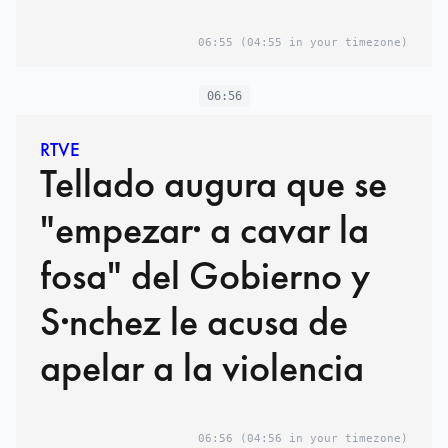
06:55
(04:55 in your timezone)
06:56
RTVE
Tellado augura que se
"empezar· a cavar la
fosa" del Gobierno y
S·nchez le acusa de
apelar a la violencia
06:56
(04:56 in your timezone)