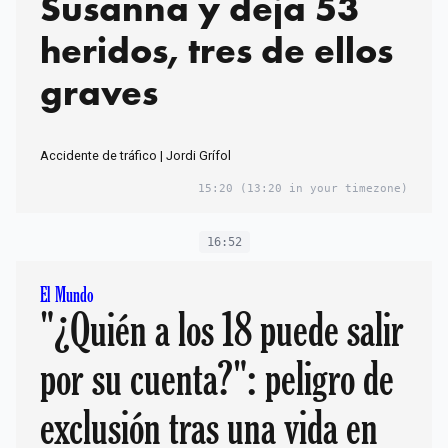
Susanna y deja 53
heridos, tres de ellos
graves
Accidente de tráfico | Jordi Grífol
15:20
(13:20 in your timezone)
16:52
El Mundo
"¿Quién a los 18 puede salir
por su cuenta?": peligro de
exclusión tras una vida en