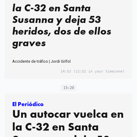
la C-32 en Santa
Susanna y deja 53
heridos, dos de ellos
graves
Accidente de tráfico | Jordi Grífol
14:52
(12:52 in your timezone)
15:20
El Periódico
Un autocar vuelca en
la C-32 en Santa