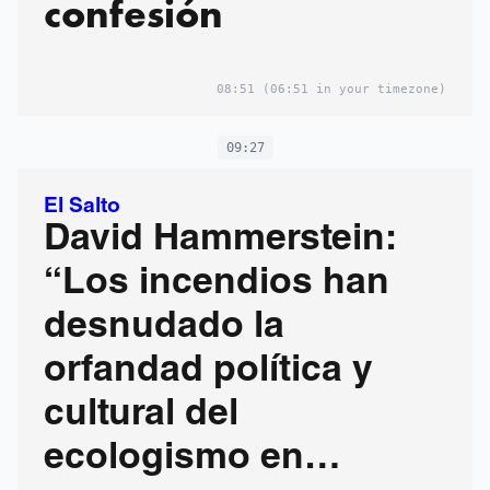
confesión
08:51
(06:51 in your timezone)
09:27
El Salto
David Hammerstein:
“Los incendios han
desnudado la
orfandad política y
cultural del
ecologismo en