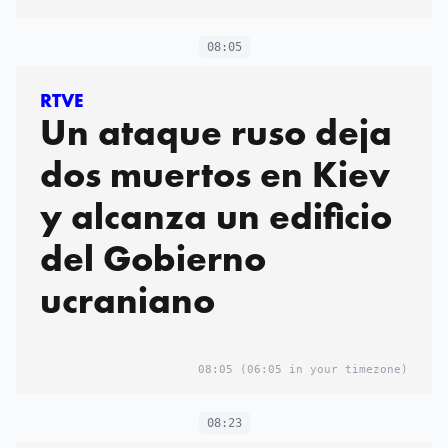
08:05
RTVE
Un ataque ruso deja
dos muertos en Kiev
y alcanza un edificio
del Gobierno
ucraniano
08:05
(06:05 in your timezone)
08:23