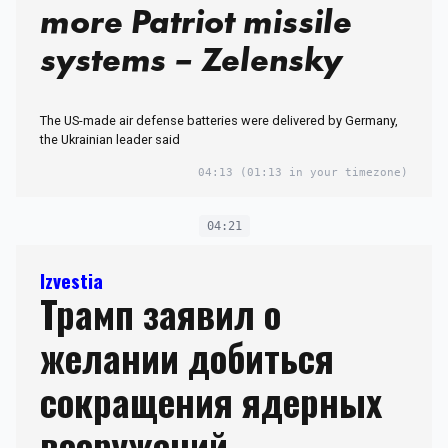
more Patriot missile
systems – Zelensky
The US-made air defense batteries were delivered by Germany,
the Ukrainian leader said
04:13
(01:13 in your timezone)
04:21
Izvestia
Трамп заявил о
желании добиться
сокращения ядерных
вооружений