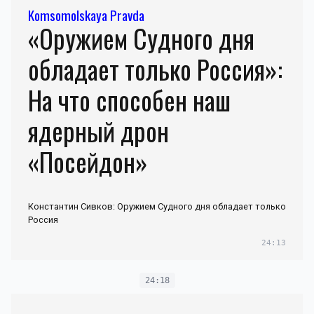
Komsomolskaya Pravda
«Оружием Судного дня
обладает только Россия»:
На что способен наш
ядерный дрон
«Посейдон»
Константин Сивков: Оружием Судного дня обладает только
Россия
24:13
24:18