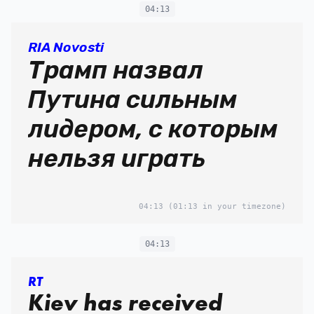
04:13
RIA Novosti
Трамп назвал
Путина сильным
лидером, с которым
нельзя играть
04:13
(01:13 in your timezone)
04:13
RT
Kiev has received