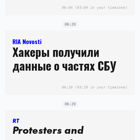
06:04
(03:04 in your timezone)
06:20
RIA Novosti
Хакеры получили
данные о частях СБУ
06:20
(03:20 in your timezone)
06:20
RT
Protesters and