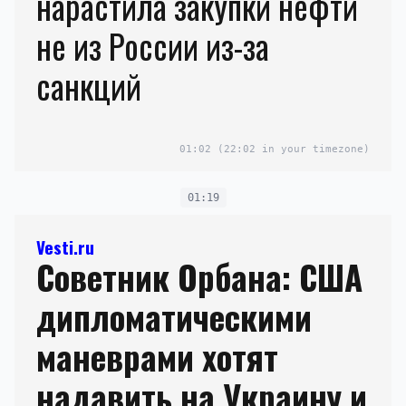
нарастила закупки нефти
не из России из-за
санкций
01:02
(22:02 in your timezone)
01:19
Vesti.ru
Советник Орбана: США
дипломатическими
маневрами хотят
надавить на Украину и