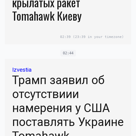
крылатых ракет
Tomahawk Киеву
02:39
(23:39 in your timezone)
02:44
Izvestia
Трамп заявил об
отсутствиии
намерения у США
поставлять Украине
Tomahawk