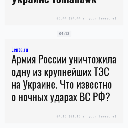
03:44
(24:44 in your timezone)
04:13
Lenta.ru
Армия России уничтожила
одну из крупнейших ТЭС
на Украине. Что известно
о ночных ударах ВС РФ?
04:13
(01:13 in your timezone)