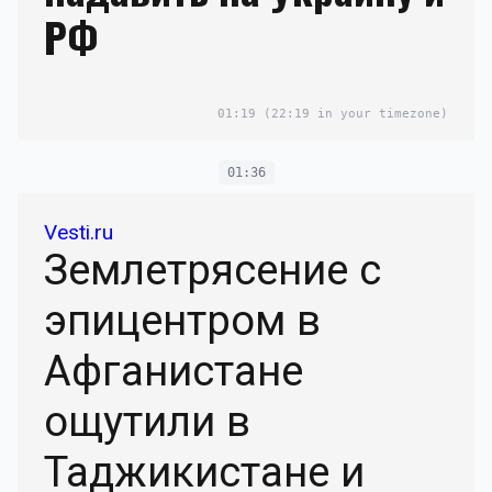
РФ
01:19
(22:19 in your timezone)
01:36
Vesti.ru
Землетрясение с
эпицентром в
Афганистане
ощутили в
Таджикистане и