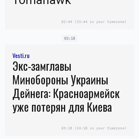
02:44
(23:44 in your timezone)
03:18
Vesti.ru
Экс-замглавы
Минобороны Украины
Дейнега: Красноармейск
уже потерян для Киева
03:18
(24:18 in your timezone)