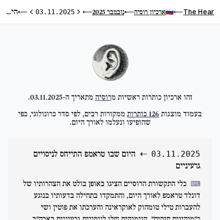
היום שבו טראמפ התייחס לניסויים גרעיניים
The Hear
ארכיון רוסיה
נובמבר 2025
⟵
03.11.2025
⟵
⟵
⟵
היום הקודם
היום הבא
זהו ארכיון כותרות ראשיות מ
רוסיה
מתאריך ה-
03.11.2025
.
בעמוד מוצגות
126
כותרות
ממקורות רבים, לפי סדר כרונולוגי, כפי
שהופיעו ונעלמו לאורך היום.
⇠
היום שבו טראמפ התייחס לניסויים
03.11.2025
גרעיניים
כלי התקשורת הרוסיים הציגו באופן בולט את הצהרותיו של
⌨
דונלד טראמפ לאורך היום, והתמקדו בתחילה בדעותיו בנוגע
להעברות טילי טומהוק לאוקראינה והערכתו את פוטין ושי
כ"מנהיגים חזקים". הנימוקים שלו לניסויים גרעיניים בארה"ב