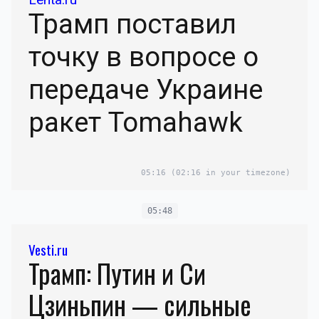
Трамп поставил
точку в вопросе о
передаче Украине
ракет Tomahawk
05:16
(02:16 in your timezone)
05:48
Vesti.ru
Трамп: Путин и Си
Цзиньпин — сильные