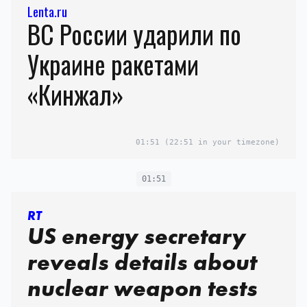
Lenta.ru
ВС России ударили по
Украине ракетами
«Кинжал»
01:51
(22:51 in your timezone)
01:51
RT
US energy secretary
reveals details about
nuclear weapon tests