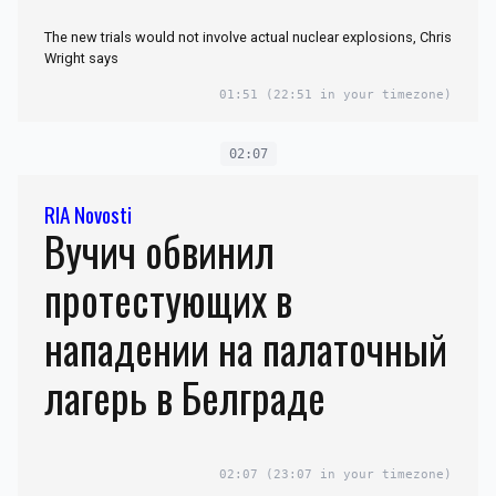
The new trials would not involve actual nuclear explosions, Chris
Wright says
01:51
(22:51 in your timezone)
02:07
RIA Novosti
Вучич обвинил
протестующих в
нападении на палаточный
лагерь в Белграде
02:07
(23:07 in your timezone)