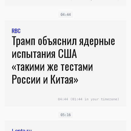
04:44
RBC
Трамп объяснил ядерные
испытания США
«такими же тестами
России и Китая»
04:44
(01:44 in your timezone)
05:16
Lenta.ru