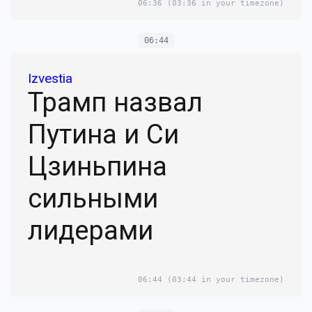
06:36
(03:36 in your timezone)
06:44
Izvestia
Трамп назвал
Путина и Си
Цзиньпина
сильными
лидерами
06:44
(03:44 in your timezone)