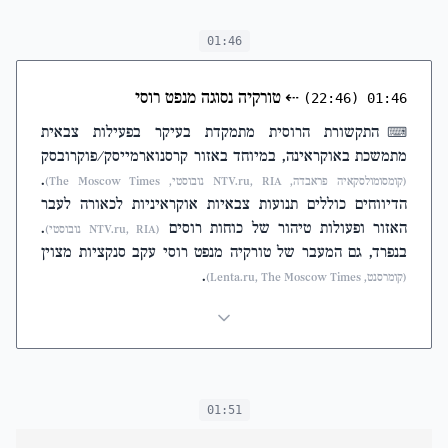
01:46
⇠
טורקיה נסוגה מנפט רוסי
(22:46)
01:46
התקשורת הרוסית מתמקדת בעיקר בפעילות צבאית
⌨
מתמשכת באוקראינה, במיוחד באזור קרסנוארמייסק/פוקרובסק
.
(קומסומולסקאיה פראבדה, NTV.ru, RIA נובוסטי, The Moscow Times)
הדיווחים כוללים תנועות צבאיות אוקראיניות לכאורה לעבר
האזור ופעולות טיהור של כוחות רוסים
.
(NTV.ru, RIA נובוסטי)
בנפרד, גם המעבר של טורקיה מנפט רוסי עקב סנקציות מצוין
.
(קומרסנט, Lenta.ru, The Moscow Times)
01:51