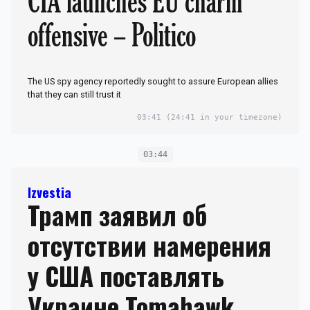
CIA launches EU charm
offensive – Politico
The US spy agency reportedly sought to assure European allies
that they can still trust it
03:41
(24:41 in your timezone)
03:44
Izvestia
Трамп заявил об
отсутствии намерения
у США поставлять
Украине Tomahawk