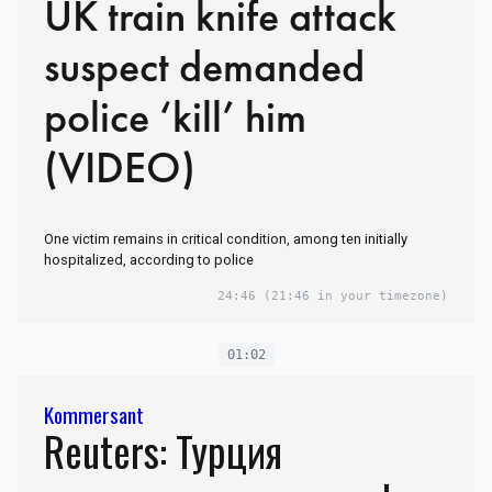
UK train knife attack
suspect demanded
police ‘kill’ him
(VIDEO)
One victim remains in critical condition, among ten initially
hospitalized, according to police
24:46
(21:46 in your timezone)
01:02
Kommersant
Reuters: Турция