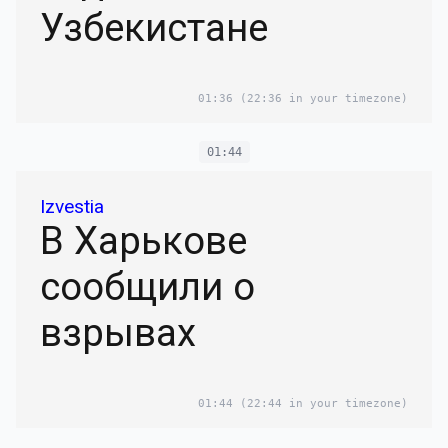
Узбекистане
01:36
(22:36 in your timezone)
01:44
Izvestia
В Харькове
сообщили о
взрывах
01:44
(22:44 in your timezone)