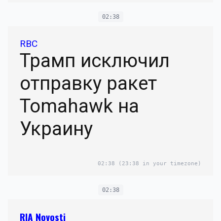
02:38
RBC
Трамп исключил
отправку ракет
Tomahawk на
Украину
02:38
(23:38 in your timezone)
02:38
RIA Novosti