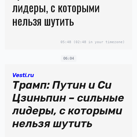
лидеры, с которыми
нельзя шутить
05:48
(02:48 in your timezone)
06:04
Vesti.ru
Трамп: Путин и Си
Цзиньпин – сильные
лидеры, с которыми
нельзя шутить