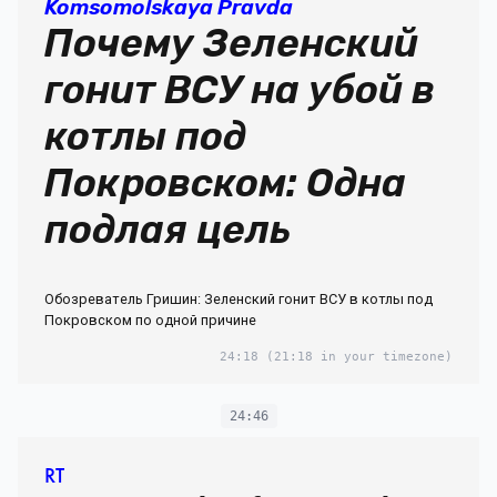
Komsomolskaya Pravda
Почему Зеленский
гонит ВСУ на убой в
котлы под
Покровском: Одна
подлая цель
Обозреватель Гришин: Зеленский гонит ВСУ в котлы под
Покровском по одной причине
24:18
(21:18 in your timezone)
24:46
RT