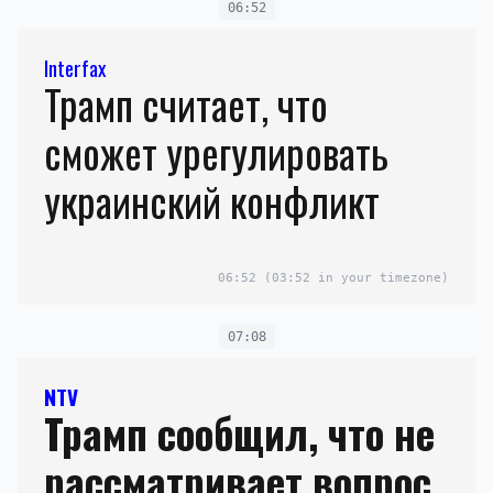
06:52
Interfax
Трамп считает, что
сможет урегулировать
украинский конфликт
06:52
(03:52 in your timezone)
07:08
NTV
Трамп сообщил, что не
рассматривает вопрос