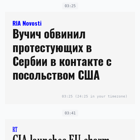
03:25
RIA Novosti
Вучич обвинил
протестующих в
Сербии в контакте с
посольством США
03:25
(24:25 in your timezone)
03:41
RT