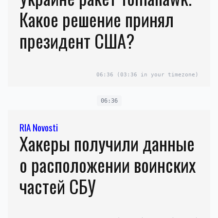
Какое решение принял
президент США?
06:36
(03:36 in your timezone)
06:36
RIA Novosti
Хакеры получили данные
о расположении воинских
частей СБУ