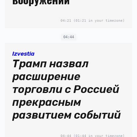
04:21
(01:21 in your timezone)
04:44
Izvestia
Трамп назвал
расширение
торговли с Россией
прекрасным
развитием событий
04:44
(01:44 in your timezone)