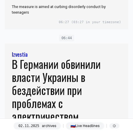
The measure is aimed at curbing disorderly conduct by
teenagers
06:27
(03:27 in your timezone)
06:44
Izvestia
В Германии обвинили
власти Украины в
бездействии при
проблемах с
электричеством
archives
Live Headlines
02
.
11
.
2025