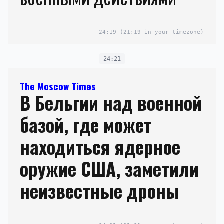
24:19
(21:19 in your timezone)
24:21
The Moscow Times
В Бельгии над военной
базой, где может
находиться ядерное
оружие США, заметили
неизвестные дроны