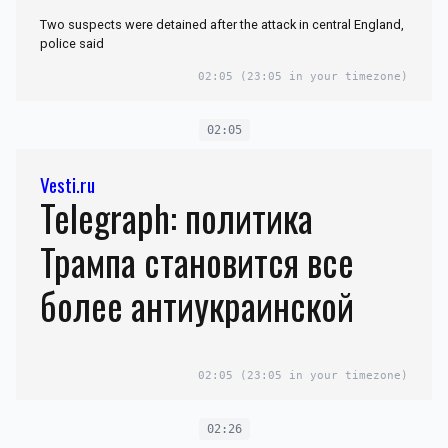
Two suspects were detained after the attack in central England,
police said
02:05
(23:05 in your timezone)
02:05
Vesti.ru
Telegraph: политика
Трампа становится все
более антиукраинской
02:05
(23:05 in your timezone)
02:26