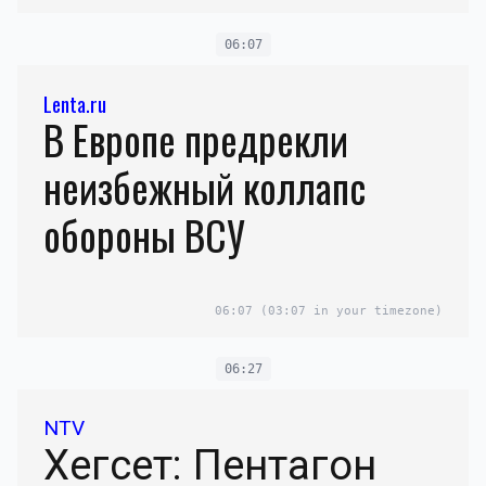
06:07
Lenta.ru
В Европе предрекли
неизбежный коллапс
обороны ВСУ
06:07
(03:07 in your timezone)
06:27
NTV
Хегсет: Пентагон