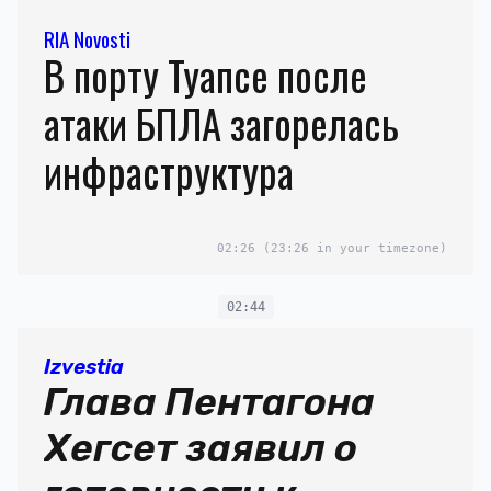
RIA Novosti
В порту Туапсе после
атаки БПЛА загорелась
инфраструктура
02:26
(23:26 in your timezone)
02:44
Izvestia
Глава Пентагона
Хегсет заявил о