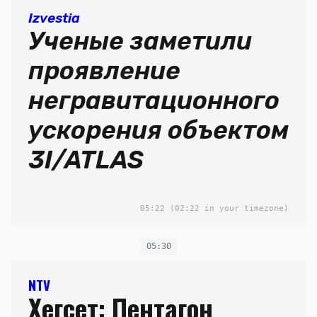
Izvestia
Ученые заметили
проявление
негравитационного
ускорения объектом
3I/ATLAS
05:22
(02:22 in your timezone)
05:30
NTV
Хегсет: Пентагон