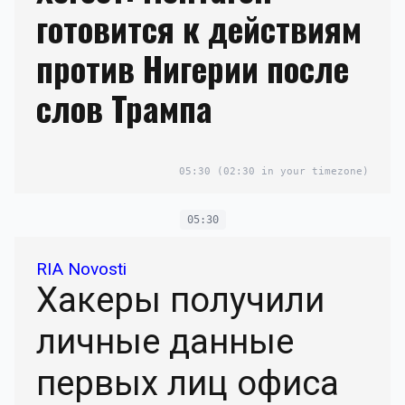
готовится к действиям
против Нигерии после
слов Трампа
05:30
(02:30 in your timezone)
05:30
RIA Novosti
Хакеры получили
личные данные
первых лиц офиса