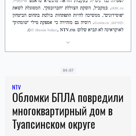
לפעולה נגד ניגריה בעקבות הוראה מהנשיא טראמפ
(איזבסטיה,
. במקביל, השקת הצוללת "חברובסק", המסוגלת לשאת
RBC.ru)
"פוסידונים", ממשיכה להיות התפתחות בולטת בתחום הביטחון
. רוסיה גם מזהירה כי אספקת טילי "טומהוק"
(קומרסנט, Lenta.ru)
לאוקראינה לא תביא שלום
, NTV.ru).
(RT (Russia Today)
04:07
NTV
Обломки БПЛА повредили
многоквартирный дом в
Туапсинском округе