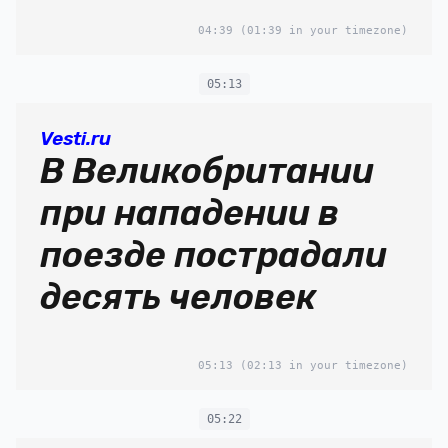
04:39
(01:39 in your timezone)
05:13
Vesti.ru
В Великобритании
при нападении в
поезде пострадали
десять человек
05:13
(02:13 in your timezone)
05:22