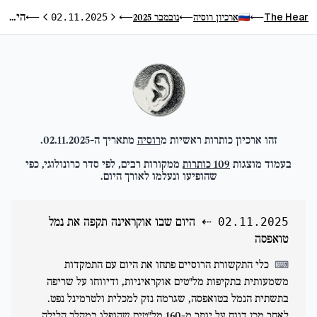
היום שבו אוקראינה תקפה את נמל טואפסה
The Hear
ארכיון רוסיה
נובמבר 2025
⟵
02.11.2025
⟵
⟵
⟵
היום הקודם
היום הבא
זהו ארכיון כותרות ראשיות מ
רוסיה
מתאריך ה-
02.11.2025
.
בעמוד מוצגות
109
כותרות
ממקורות רבים, לפי סדר כרונולוגי, כפי
שהופיעו ונעלמו לאורך היום.
⇠
היום שבו אוקראינה תקפה את נמל
02.11.2025
טואפסה
כלי התקשורת הרוסיים פתחו את היום עם התמקדות
⌨
משמעותית בתקיפות מל"טים אוקראיניות, ודיווחו על שריפה
בתשתית הנמל בטואפסה, שגרמה נזק למכלית ולטרמינל נפט.
לאחר מכן דווח על יותר מ-160 מל"טים שהופלו במהלך הלילה