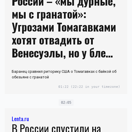
России – «мы дурные,
мы с гранатой»:
Угрозами Томагавками
хотят отвадить от
Венесуэлы, но у блефа
будут плачевные
Баранец сравнил риторику США о Томагавках с байкой об
последствия
обезьяне с гранатой
01:22
(22:22 in your timezone)
02:05
Lenta.ru
В России спустили на