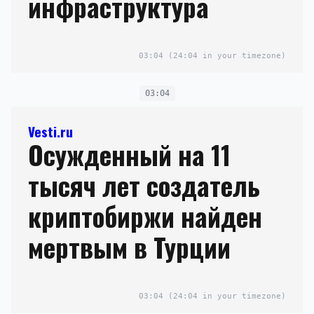
инфраструктура
03:04
(24:04 in your timezone)
03:04
Vesti.ru
Осужденный на 11
тысяч лет создатель
криптобиржи найден
мертвым в Турции
03:04
(24:04 in your timezone)