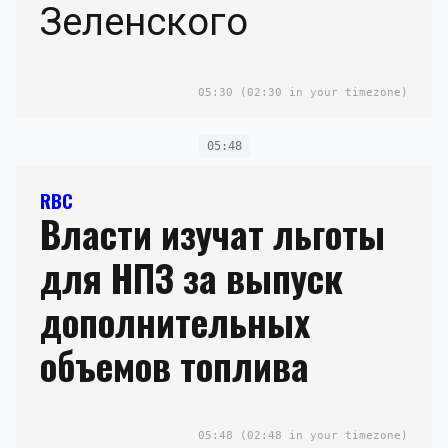
Зеленского
05:30
(02:30 in your timezone)
05:48
RBC
Власти изучат льготы
для НПЗ за выпуск
дополнительных
объемов топлива
05:48
(02:48 in your timezone)