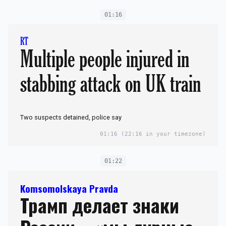
01:16
RT
Multiple people injured in
stabbing attack on UK train
Two suspects detained, police say
01:16
(22:16 in your timezone)
01:22
Komsomolskaya Pravda
Трамп делает знаки