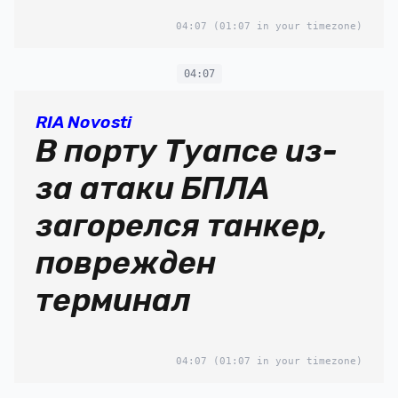
04:07
(01:07 in your timezone)
04:07
RIA Novosti
В порту Туапсе из-
за атаки БПЛА
загорелся танкер,
поврежден
терминал
04:07
(01:07 in your timezone)