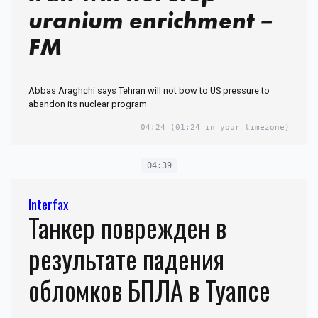
uranium enrichment –
FM
Abbas Araghchi says Tehran will not bow to US pressure to
abandon its nuclear program
04:24
(01:24 in your timezone)
04:39
Interfax
Танкер поврежден в
результате падения
обломков БПЛА в Туапсе