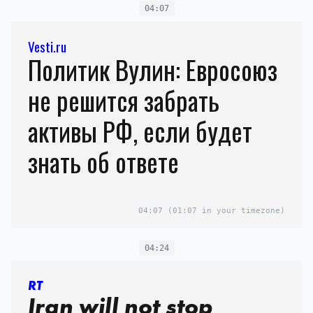
04:07
Vesti.ru
Политик Вулин: Евросоюз
не решится забрать
активы РФ, если будет
знать об ответе
04:07
(01:07 in your timezone)
04:24
RT
Iran will not stop