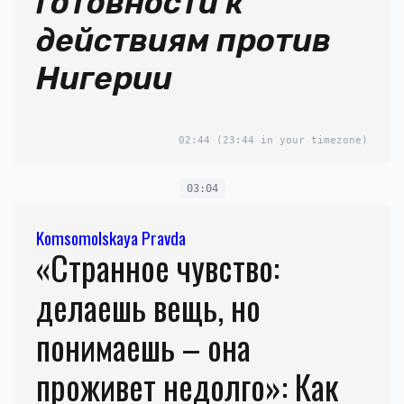
готовности к
действиям против
Нигерии
02:44
(23:44 in your timezone)
03:04
Komsomolskaya Pravda
«Странное чувство:
делаешь вещь, но
понимаешь – она
проживет недолго»: Как