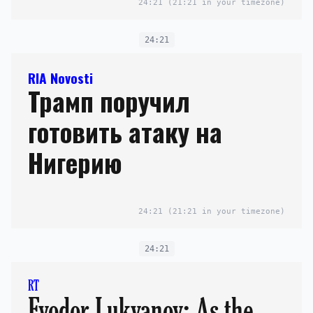
24:21
(21:21 in your timezone)
24:21
RIA Novosti
Трамп поручил
готовить атаку на
Нигерию
24:21
(21:21 in your timezone)
24:21
RT
Fyodor Lukyanov: As the