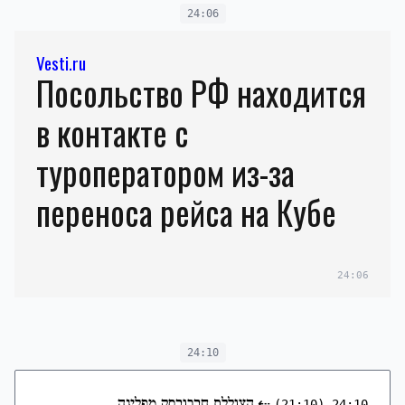
24:06
Vesti.ru
Посольство РФ находится
в контакте с
туроператором из-за
переноса рейса на Кубе
24:06
24:10
⇠
הצוללת חברובסק מפליגה
(21:10)
24:10