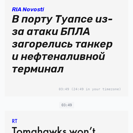
RIA Novosti
В порту Туапсе из-
за атаки БПЛА
загорелись танкер
и нефтеналивной
терминал
03:49
(24:49 in your timezone)
03:49
RT
Tomahawks won’t