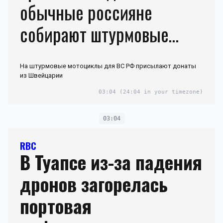
обычные россияне
собирают штурмовые
мотоциклы для СВО фото
На штурмовые мотоциклы для ВС РФ присылают донаты
из Швейцарии
03:04
(24:04 in your timezone)
03:04
RBC
В Туапсе из-за падения
дронов загорелась
портовая