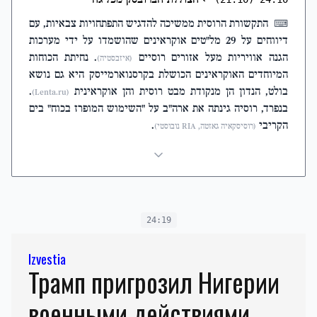
התקשורת הרוסית ממשיכה להדגיש התפתחויות צבאיות, עם
⌨
דיווחים על 29 מל"טים אוקראינים שהושמדו על ידי מערכות
הגנה אוויריות מעל אזורים רוסיים
. נחיתת הכוחות
(איזבסטיה)
המיוחדים האוקראינים הכושלת בקרסנוארמייסק היא גם נושא
בולט, הנדון הן מנקודת מבט רוסית והן אוקראינית
.
(Lenta.ru)
בנפרד, רוסיה גינתה את ארה"ב על "השימוש המופרז בכוח" בים
הקריבי
.
(רוסיסקאיה גאזטה, RIA נובוסטי)
24:19
Izvestia
Трамп пригрозил Нигерии
военными действиями