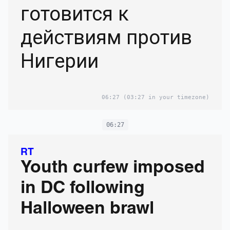
готовится к
действиям против
Нигерии
06:27
(03:27 in your timezone)
06:27
RT
Youth curfew imposed
in DC following
Halloween brawl