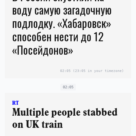
воду самую загадочную
подлодку. «Хабаровск»
способен нести до 12
«Посейдонов»
02:05
(23:05 in your timezone)
02:05
RT
Multiple people stabbed
on UK train