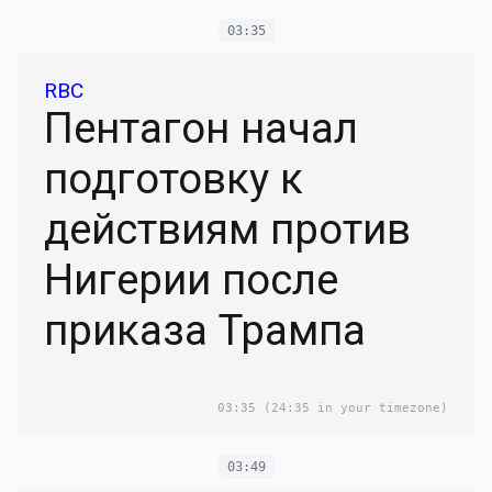
03:35
RBC
Пентагон начал
подготовку к
действиям против
Нигерии после
приказа Трампа
03:35
(24:35 in your timezone)
03:49