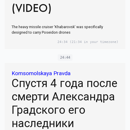
(VIDEO)
The heavy missile cruiser ‘Khabarovsk’ was specifically
designed to carry Poseidon drones
24:34
(21:34 in your timezone)
24:44
Komsomolskaya Pravda
Спустя 4 года после
смерти Александра
Градского его
наследники