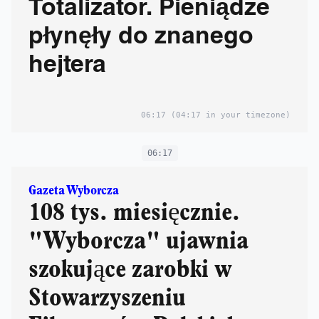
Totalizator. Pieniądze
płynęły do znanego
hejtera
06:17
(04:17 in your timezone)
06:17
Gazeta Wyborcza
108 tys. miesięcznie.
"Wyborcza" ujawnia
szokujące zarobki w
Stowarzyszeniu