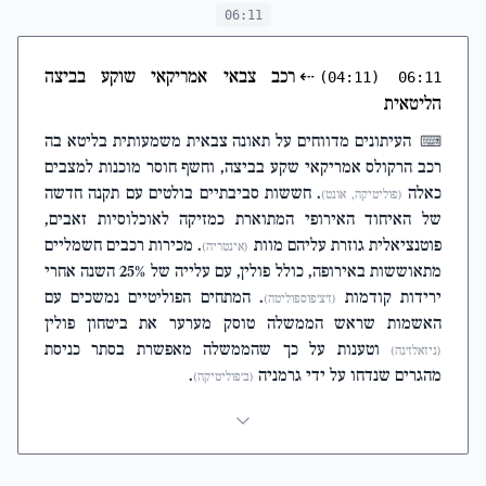
06:11
⇠
רכב צבאי אמריקאי שוקע בביצה
(04:11)
06:11
הליטאית
העיתונים מדווחים על תאונה צבאית משמעותית בליטא בה
⌨
רכב הרקולס אמריקאי שקע בביצה, וחשף חוסר מוכנות למצבים
כאלה
. חששות סביבתיים בולטים עם תקנה חדשה
(פוליטיקה, אונט)
של האיחוד האירופי המתוארת כמזיקה לאוכלוסיות זאבים,
פוטנציאלית גוזרת עליהם מוות
. מכירות רכבים חשמליים
(אינטריה)
מתאוששות באירופה, כולל פולין, עם עלייה של 25% השנה אחרי
ירידות קודמות
. המתחים הפוליטיים נמשכים עם
(ז'צ'פוספוליטה)
האשמות שראש הממשלה טוסק מערער את ביטחון פולין
וטענות על כך שהממשלה מאפשרת בסתר כניסת
(ניזאלז'נה)
מהגרים שנדחו על ידי גרמניה
.
(ב'פוליטיקה)