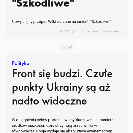
"Szkodliwe"
Nowy unijny przepis. Wilki skazane na śmierć. "Szkodliwe"
05:52
(03:52 in your timezone)
05:52
Polityka
Front się budzi. Czułe
punkty Ukrainy są aż
nadto widoczne
W osiągnięciu celów podczas wojny kluczowe jest namierzenie
środków ciężkości, które utrzymują przeciwnika w
równowadze. Rosja wydaje się absolutnym ewenementem