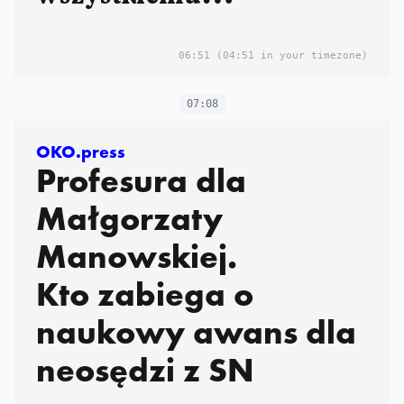
zaprzeczają"
06:51
(04:51 in your timezone)
07:08
OKO.press
Profesura dla
Małgorzaty
Manowskiej.
Kto zabiega o
naukowy awans dla
neosędzi z SN