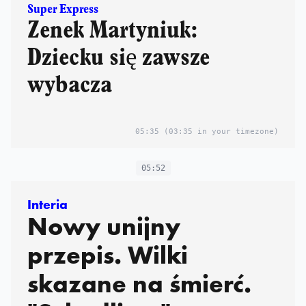
Super Express
Zenek Martyniuk:
Dziecku się zawsze
wybacza
05:35
(03:35 in your timezone)
05:52
Interia
Nowy unijny
przepis. Wilki
skazane na śmierć.