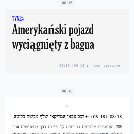
08:16
TVN24
Amerykański pojazd
wyciągnięty z bagna
08:16
(06:16 in your timezone)
08:18
⇠
רכב צבאי אמריקאי חולץ מביצה בליטא
(06:18)
08:18
העיתונים מדווחים בהרחבה על פריצת דרך בחיפושים אחר
⌨