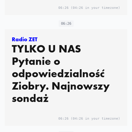
06:26
(04:26 in your timezone)
06:26
Radio ZET
TYLKO U NAS
Pytanie o
odpowiedzialność
Ziobry. Najnowszy
sondaż
06:26
(04:26 in your timezone)