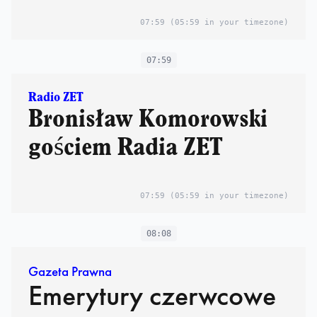
07:59
(05:59 in your timezone)
07:59
Radio ZET
Bronisław Komorowski
gościem Radia ZET
07:59
(05:59 in your timezone)
08:08
Gazeta Prawna
Emerytury czerwcowe