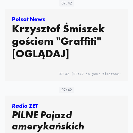
SONDAŻ
07:42
Polsat News
Krzysztof Śmiszek
gościem "Graffiti"
[OGLĄDAJ]
07:42
(05:42 in your timezone)
07:42
Radio ZET
PILNE Pojazd
amerykańskich