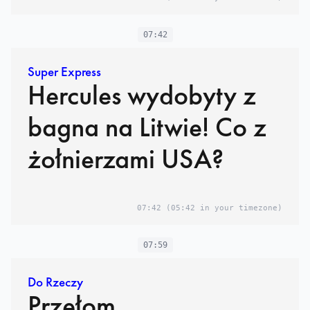
07:42
Super Express
Hercules wydobyty z
bagna na Litwie! Co z
żołnierzami USA?
07:42
(05:42 in your timezone)
07:59
Do Rzeczy
Przełom