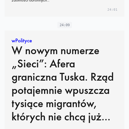
zdolności obronnych…
24:01
24:09
wPolityce
W nowym numerze
„Sieci”: Afera
graniczna Tuska. Rząd
potajemnie wpuszcza
tysiące migrantów,
których nie chcą już