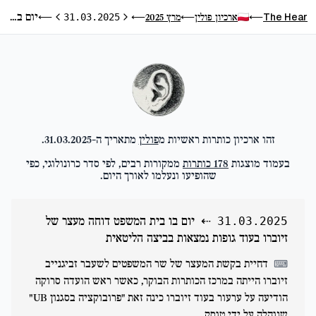
יום בו בית המשפט דוחה מעצר של זיוברו בעוד גופות נמצאות בביצה הליטאית
The Hear
ארכיון פולין
מרץ 2025
⟵
31.03.2025
⟵
⟵
⟵
היום הקודם
היום הבא
זהו ארכיון כותרות ראשיות מ
פולין
מתאריך ה-
31.03.2025
.
בעמוד מוצגות
178
כותרות
ממקורות רבים, לפי סדר כרונולוגי, כפי
שהופיעו ונעלמו לאורך היום.
⇠
יום בו בית המשפט דוחה מעצר של
31.03.2025
זיוברו בעוד גופות נמצאות בביצה הליטאית
דחיית בקשת המעצר של שר המשפטים לשעבר זביגנייב
⌨
זיוברו הייתה במרכז הכותרות הבוקר, כאשר ראש הועדה סרוקה
הודיעה על ערעור בעוד זיוברו כינה זאת "פרובוקציה בסגנון UB"
שנוהלה על ידי טוסק.