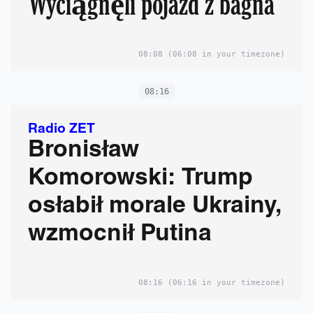
Wyciągnęli pojazd z bagna
08:08
(06:08 in your timezone)
08:16
Radio ZET
Bronisław
Komorowski: Trump
osłabił morale Ukrainy,
wzmocnił Putina
08:16
(06:16 in your timezone)