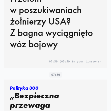
w poszukiwaniach
żołnierzy USA?
Z bagna wyciągnięto
wóz bojowy
07:59
(05:59 in your timezone)
07:59
Polityka 300
„Bezpieczna
przewaga