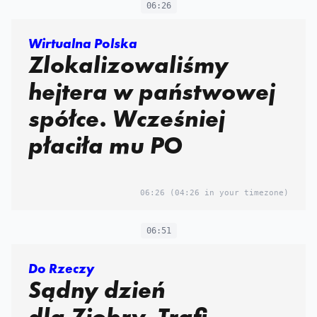
06:26
Wirtualna Polska
Zlokalizowaliśmy
hejtera w państwowej
spółce. Wcześniej
płaciła mu PO
06:26
(04:26 in your timezone)
06:51
Do Rzeczy
Sądny dzień
dla Ziobry. Trafi