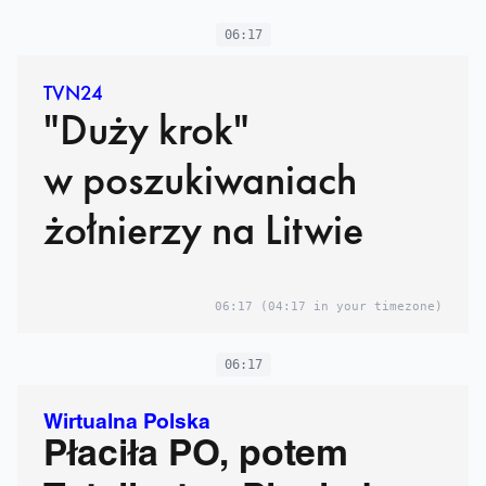
06:17
TVN24
"Duży krok"
w poszukiwaniach
żołnierzy na Litwie
06:17
(04:17 in your timezone)
06:17
Wirtualna Polska
Płaciła PO, potem