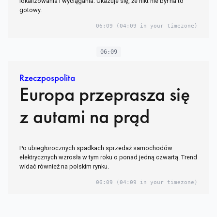
lokalizowania i wyciągania. Okazuje się, że nikt nie był na to
gotowy.
06:09
(04:09 in your timezone)
06:09
Rzeczpospolita
Europa przeprasza się
z autami na prąd
Po ubiegłorocznych spadkach sprzedaż samochodów
elektrycznych wzrosła w tym roku o ponad jedną czwartą. Trend
widać również na polskim rynku.
06:09
(04:09 in your timezone)