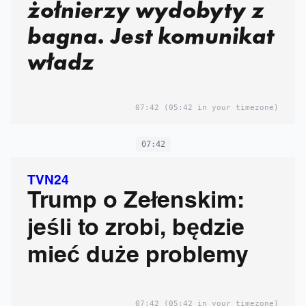
żołnierzy wydobyty z
bagna. Jest komunikat
władz
07:42
(05:42 in your timezone)
07:42
TVN24
Trump o Zełenskim:
jeśli to zrobi, będzie
mieć duże problemy
07:42
(05:42 in your timezone)