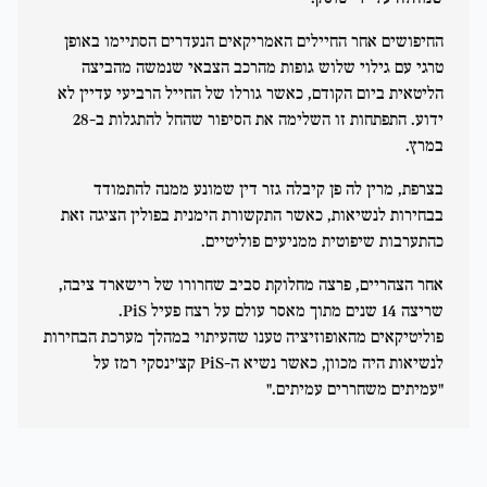
החיפושים אחר החיילים האמריקאים הנעדרים הסתיימו באופן
טרגי עם גילוי שלוש גופות מהרכב הצבאי שנמשה מהביצה
הליטאית ביום הקודם, כאשר גורלו של החייל הרביעי עדיין לא
ידוע. התפתחות זו השלימה את הסיפור שהחל להתגלות ב-28
במרץ.
בצרפת, מרין לה פן קיבלה גזר דין שמונע ממנה להתמודד
בבחירות לנשיאות, כאשר התקשורת הימנית בפולין הציגה זאת
כהתערבות שיפוטית ממניעים פוליטיים.
אחר הצהריים, פרצה מחלוקת סביב שחרורו של רישארד ציבה,
שריצה 14 שנים מתוך מאסר עולם על רצח פעיל PiS.
פוליטיקאים מהאופוזיציה טענו שהעיתוי במהלך מערכת הבחירות
לנשיאות היה מכוון, כאשר נשיא ה-PiS קצ'ינסקי רמז על
"עמיתים משחררים עמיתים."