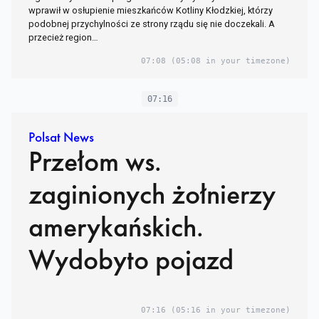
wprawił w osłupienie mieszkańców Kotliny Kłodzkiej, którzy
podobnej przychylności ze strony rządu się nie doczekali. A
przecież region…
07:08
(05:08 in your timezone)
07:16
Polsat News
Przełom ws.
zaginionych żołnierzy
amerykańskich.
Wydobyto pojazd
07:16
(05:16 in your timezone)