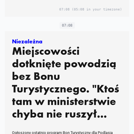
07:08
(05:08 in your timezone)
07:08
Niezależna
Miejscowości
dotknięte powodzią
bez Bonu
Turystycznego. "Ktoś
tam w ministerstwie
chyba nie ruszył
głową"
Ogłoszony ostatnio program Bon Turystyczny dla Podlasia