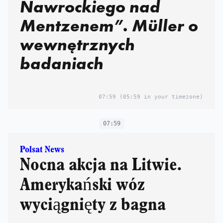
Nawrockiego nad
Mentzenem”. Müller o
wewnętrznych
badaniach
07:59
(05:59 in your timezone)
07:59
Polsat News
Nocna akcja na Litwie.
Amerykański wóz
wyciągnięty z bagna