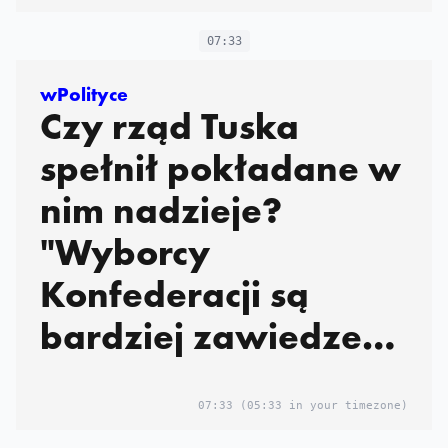
07:33
wPolityce
Czy rząd Tuska
spełnił pokładane w
nim nadzieje?
"Wyborcy
Konfederacji są
bardziej zawiedzeni
ekipą Tuska, niż
wyborcy PiS". NASZ
07:33
(05:33 in your timezone)