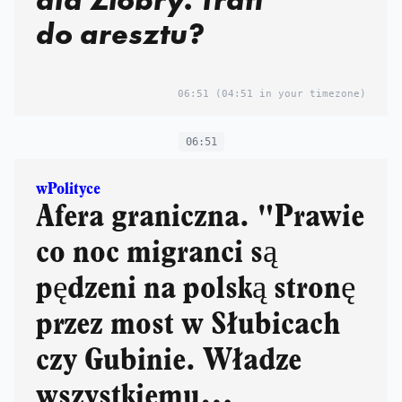
do aresztu?
06:51
(04:51 in your timezone)
06:51
wPolityce
Afera graniczna. "Prawie
co noc migranci są
pędzeni na polską stronę
przez most w Słubicach
czy Gubinie. Władze
wszystkiemu