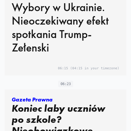
Wybory w Ukrainie.
Nieoczekiwany efekt
spotkania Trump-
Zełenski
06:15
(04:15 in your timezone)
06:23
Gazeta Prawna
Koniec laby uczniów
po szkole?
Nieobowiązkowe