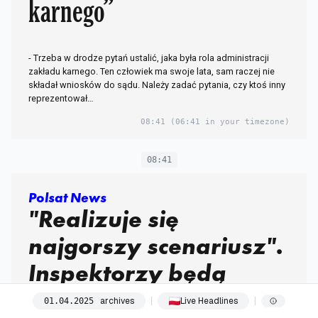
karnego”
- Trzeba w drodze pytań ustalić, jaka była rola administracji
zakładu karnego. Ten człowiek ma swoje lata, sam raczej nie
składał wniosków do sądu. Należy zadać pytania, czy ktoś inny
reprezentował…
08:41
(06:41 in your timezone)
08:41
Polsat News
"Realizuje się
najgorszy scenariusz".
Inspektorzy będą
sprawdzać karty
archives
Live Headlines
01
.
04
.
2025