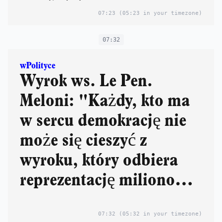
07:23
(05:23 in your timezone)
07:32
wPolityce
Wyrok ws. Le Pen.
Meloni: "Każdy, kto ma
w sercu demokrację nie
może się cieszyć z
wyroku, który odbiera
reprezentację milionom
obywateli"
07:32
(05:32 in your timezone)