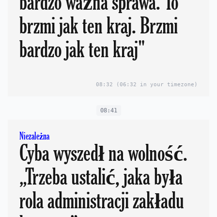
bardzo ważna sprawa. To
brzmi jak ten kraj. Brzmi
bardzo jak ten kraj"
08:32
(06:32 in your timezone)
08:41
Niezależna
Cyba wyszedł na wolność.
„Trzeba ustalić, jaka była
rola administracji zakładu