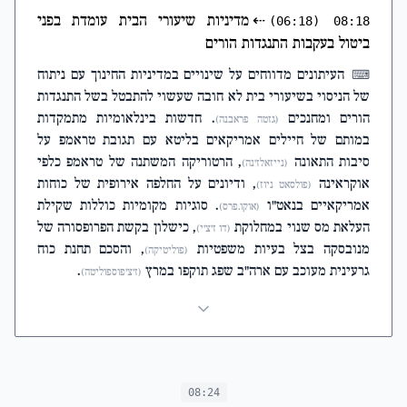
⇠
מדיניות שיעורי הבית עומדת בפני
(06:18)
08:18
ביטול בעקבות התנגדות הורים
העיתונים מדווחים על שינויים במדיניות החינוך עם ניתוח
⌨
של הניסוי בשיעורי בית לא חובה שעשוי להתבטל בשל התנגדות
הורים ומחנכים
. חדשות בינלאומיות מתמקדות
(גזטה פראבנה)
במותם של חיילים אמריקאים בליטא עם תגובת טראמפ על
סיבות התאונה
, הרטוריקה המשתנה של טראמפ כלפי
(נייזאלז'נה)
אוקראינה
, ודיונים על החלפה אירופית של כוחות
(פולסאט ניוז)
אמריקאיים בנאט"ו
. סוגיות מקומיות כוללות שקילת
(אוקו.פרס)
העלאת מס שנוי במחלוקת
, כישלון בקשת הפרופסורה של
(דו ז'צ'י)
מנובסקה בצל בעיות משפטיות
, והסכם תחנת כוח
(פוליטיקה)
גרעינית מעוכב עם ארה"ב שפג תוקפו במרץ
.
(ז'צ'פוספוליטה)
08:24