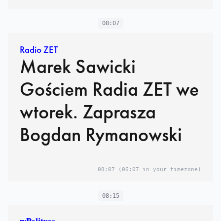
08:07
Radio ZET
Marek Sawicki
Gościem Radia ZET we
wtorek. Zaprasza
Bogdan Rymanowski
08:07
(06:07 in your timezone)
08:15