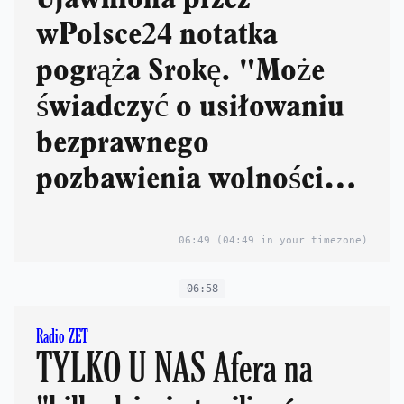
wPolsce24 notatka
pogrąża Srokę. "Może
świadczyć o usiłowaniu
bezprawnego
pozbawienia wolności
Ziobry"
06:49
(04:49 in your timezone)
06:58
Radio ZET
TYLKO U NAS Afera na