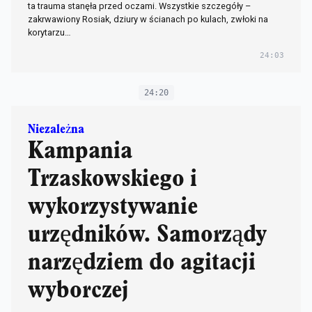
ta trauma stanęła przed oczami. Wszystkie szczegóły –
zakrwawiony Rosiak, dziury w ścianach po kulach, zwłoki na
korytarzu…
24:03
24:20
Niezależna
Kampania
Trzaskowskiego i
wykorzystywanie
urzędników. Samorządy
narzędziem do agitacji
wyborczej