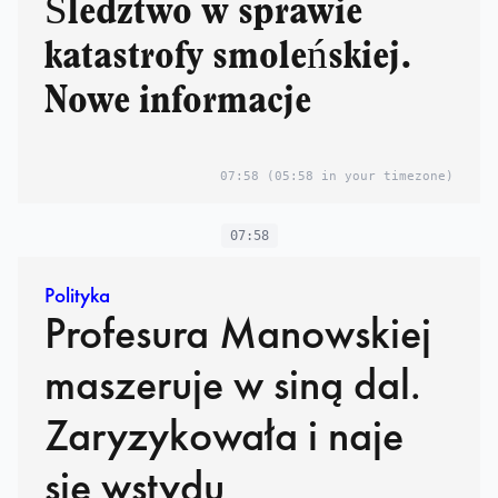
Śledztwo w sprawie
katastrofy smoleńskiej.
Nowe informacje
07:58
(05:58 in your timezone)
07:58
Polityka
Profesura Manowskiej
maszeruje w siną dal.
Zaryzykowała i naje
się wstydu