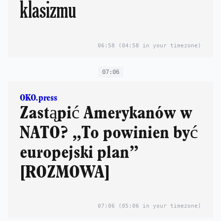
klasizmu
06:58
(04:58 in your timezone)
07:06
OKO.press
Zastąpić Amerykanów w
NATO? „To powinien być
europejski plan”
[ROZMOWA]
07:06
(05:06 in your timezone)