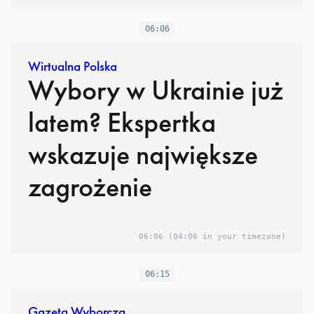
06:06
Wirtualna Polska
Wybory w Ukrainie już
latem? Ekspertka
wskazuje największe
zagrożenie
06:06
(04:06 in your timezone)
06:15
Gazeta Wyborcza