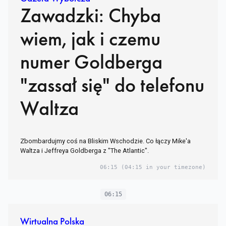
Zawadzki: Chyba
wiem, jak i czemu
numer Goldberga
"zassał się" do telefonu
Waltza
Zbombardujmy coś na Bliskim Wschodzie. Co łączy Mike'a
Waltza i Jeffreya Goldberga z "The Atlantic".
06:15
(04:15 in your timezone)
06:15
Wirtualna Polska