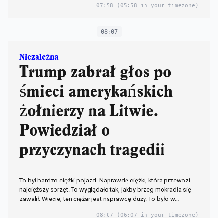
07:58
(05:58 in your timezone)
08:07
Niezależna
Trump zabrał głos po
śmieci amerykańskich
żołnierzy na Litwie.
Powiedział o
przyczynach tragedii
To był bardzo ciężki pojazd. Naprawdę ciężki, która przewozi
najcięższy sprzęt. To wyglądało tak, jakby brzeg mokradła się
zawalił. Wiecie, ten ciężar jest naprawdę duży. To było w…
08:07
(06:07 in your timezone)