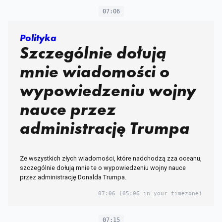
07:06
Polityka
Szczególnie dołują
mnie wiadomości o
wypowiedzeniu wojny
nauce przez
administrację Trumpa
Ze wszystkich złych wiadomości, które nadchodzą zza oceanu,
szczególnie dołują mnie te o wypowiedzeniu wojny nauce
przez administrację Donalda Trumpa.
07:06
(05:06 in your timezone)
07:15