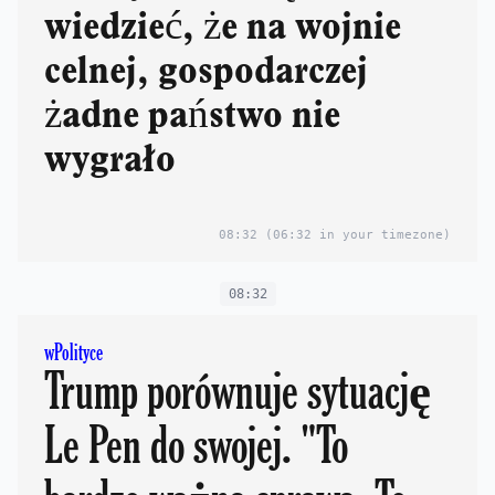
wiedzieć, że na wojnie
celnej, gospodarczej
żadne państwo nie
wygrało
08:32
(06:32 in your timezone)
08:32
wPolityce
Trump porównuje sytuację
Le Pen do swojej. "To