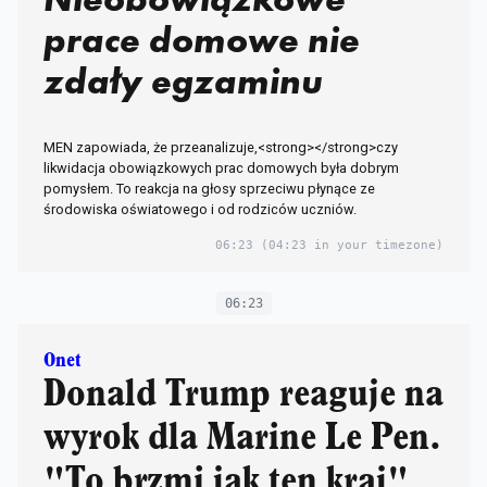
prace domowe nie
zdały egzaminu
MEN zapowiada, że przeanalizuje,<strong></strong>czy
likwidacja obowiązkowych prac domowych była dobrym
pomysłem. To reakcja na głosy sprzeciwu płynące ze
środowiska oświatowego i od rodziców uczniów.
06:23
(04:23 in your timezone)
06:23
Onet
Donald Trump reaguje na
wyrok dla Marine Le Pen.
"To brzmi jak ten kraj"