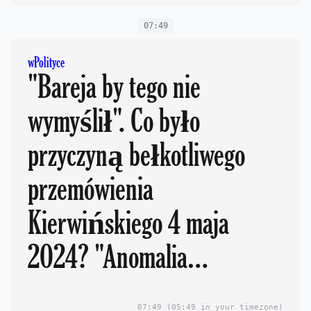
07:49
wPolityce
"Bareja by tego nie
wymyślił". Co było
przyczyną bełkotliwego
przemówienia
Kierwińskiego 4 maja
2024? "Anomalia
nagłośnienia"
07:49
(05:49 in your timezone)