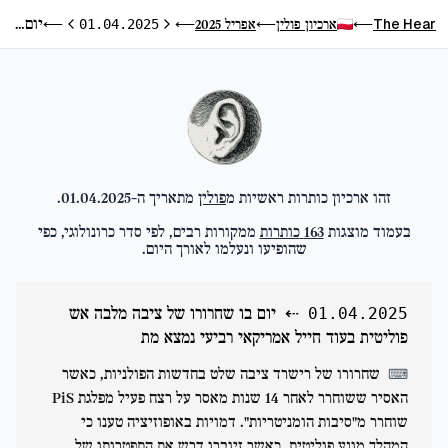
יום בו שחרורו של ציבה מלבה אש פוליטית בעוד חייל אמריקאי רביעי נמצא מת
The Hear
ארכיון פולין
אפריל 2025
⟵
01.04.2025
⟵
⟵
⟵
היום הקודם
היום הבא
זהו ארכיון כותרות ראשיות מ
פולין
מתאריך ה-
01.04.2025
.
בעמוד מוצגות
163
כותרות
ממקורות רבים, לפי סדר כרונולוגי, כפי
שהופיעו ונעלמו לאורך היום.
⇠
יום בו שחרורו של ציבה מלבה אש
01.04.2025
פוליטית בעוד חייל אמריקאי רביעי נמצא מת
שחרורו של רישרד ציבה שלט בחדשות הפולניות, כאשר
⌨
האסיר ששוחרר לאחר 14 שנות מאסר על רצח פעיל מפלגת PiS
שוחרר מ"סיבות הומניטריות". דמויות באופוזיציה טענו כי
המהלך מונע פוליטית, כאשר זיוברו דרש את התפטרותו של