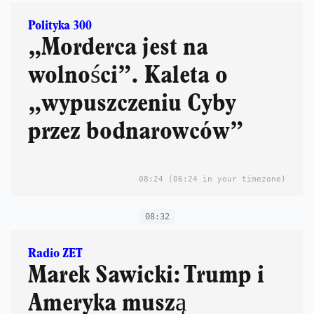
Polityka 300
„Morderca jest na
wolności”. Kaleta o
„wypuszczeniu Cyby
przez bodnarowców”
08:24
(06:24 in your timezone)
08:32
Radio ZET
Marek Sawicki: Trump i
Ameryka muszą