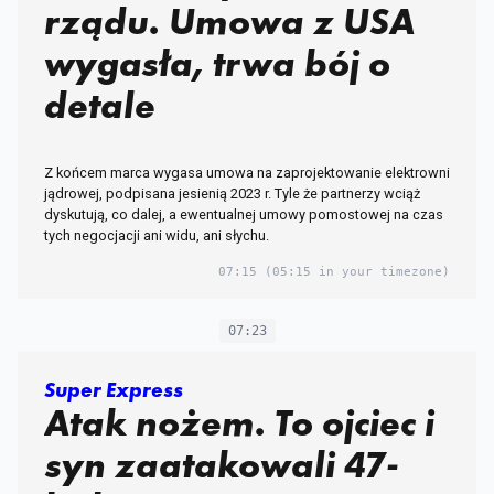
rządu. Umowa z USA
wygasła, trwa bój o
detale
Z końcem marca wygasa umowa na zaprojektowanie elektrowni
jądrowej, podpisana jesienią 2023 r. Tyle że partnerzy wciąż
dyskutują, co dalej, a ewentualnej umowy pomostowej na czas
tych negocjacji ani widu, ani słychu.
07:15
(05:15 in your timezone)
07:23
Super Express
Atak nożem. To ojciec i
syn zaatakowali 47-