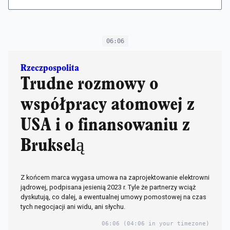
06:06
Rzeczpospolita
Trudne rozmowy o
współpracy atomowej z
USA i o finansowaniu z
Brukselą
Z końcem marca wygasa umowa na zaprojektowanie elektrowni
jądrowej, podpisana jesienią 2023 r. Tyle że partnerzy wciąż
dyskutują, co dalej, a ewentualnej umowy pomostowej na czas
tych negocjacji ani widu, ani słychu.
06:06
(04:06 in your timezone)