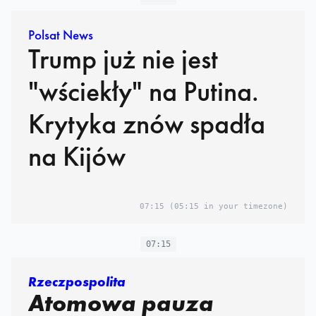
Polsat News
Trump już nie jest
"wściekły" na Putina.
Krytyka znów spadła
na Kijów
07:15
(05:15 in your timezone)
07:15
Rzeczpospolita
Atomowa pauza