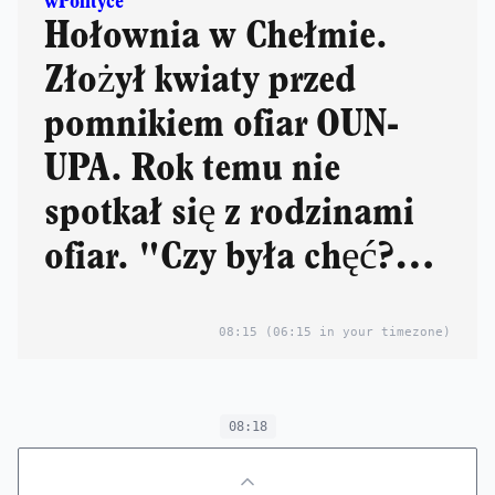
wPolityce
Hołownia w Chełmie.
Złożył kwiaty przed
pomnikiem ofiar OUN-
UPA. Rok temu nie
spotkał się z rodzinami
ofiar. "Czy była chęć?
Nie było"
08:15
(06:15 in your timezone)
08:18