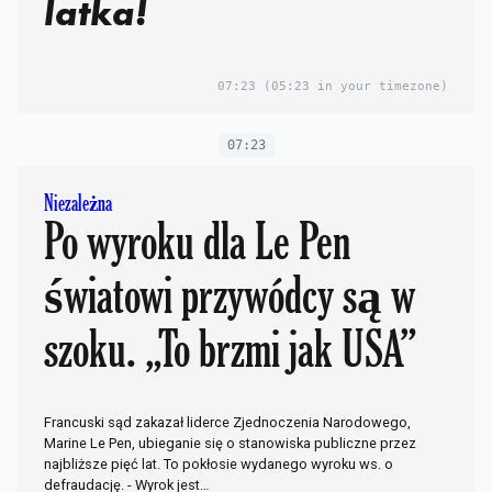
latka!
07:23
(05:23 in your timezone)
07:23
Niezależna
Po wyroku dla Le Pen
światowi przywódcy są w
szoku. „To brzmi jak USA”
Francuski sąd zakazał liderce Zjednoczenia Narodowego,
Marine Le Pen, ubieganie się o stanowiska publiczne przez
najbliższe pięć lat. To pokłosie wydanego wyroku ws. o
defraudację. - Wyrok jest…