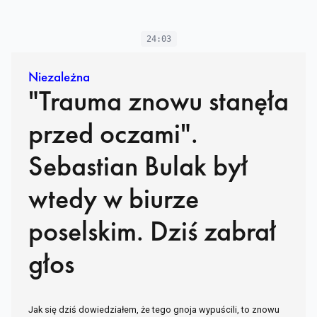
24:03
Niezależna
"Trauma znowu stanęła
przed oczami".
Sebastian Bulak był
wtedy w biurze
poselskim. Dziś zabrał
głos
Jak się dziś dowiedziałem, że tego gnoja wypuścili, to znowu