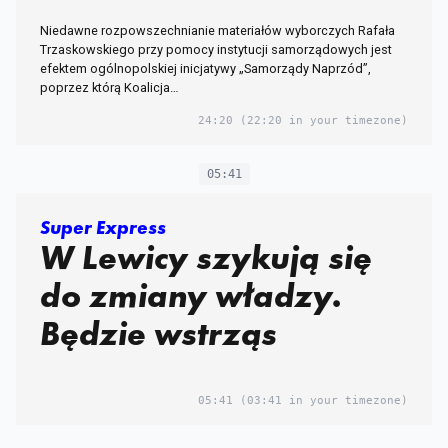
Niedawne rozpowszechnianie materiałów wyborczych Rafała
Trzaskowskiego przy pomocy instytucji samorządowych jest
efektem ogólnopolskiej inicjatywy „Samorządy Naprzód”,
poprzez którą Koalicja…
24:20
(22:20 in your timezone)
05:41
Super Express
W Lewicy szykują się
do zmiany władzy.
Będzie wstrząs
05:41
(03:41 in your timezone)