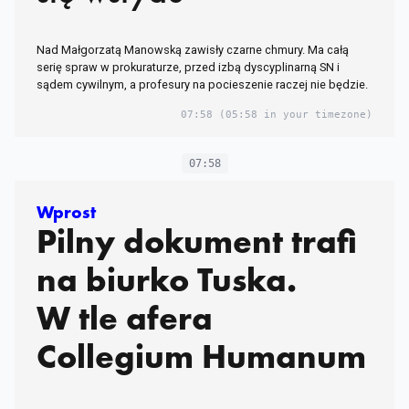
Nad Małgorzatą Manowską zawisły czarne chmury. Ma całą
serię spraw w prokuraturze, przed izbą dyscyplinarną SN i
sądem cywilnym, a profesury na pocieszenie raczej nie będzie.
07:58
(05:58 in your timezone)
07:58
Wprost
Pilny dokument trafi
na biurko Tuska.
W tle afera
Collegium Humanum