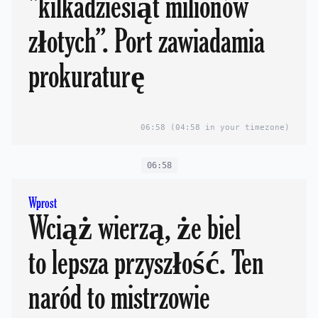
"kilkadziesiąt milionów
złotych”. Port zawiadamia
prokuraturę
06:58
(04:58 in your timezone)
06:58
Wprost
Wciąż wierzą, że biel
to lepsza przyszłość. Ten
naród to mistrzowie