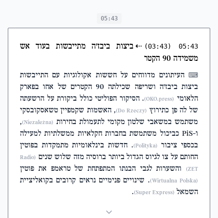
05:43
⇠
ביצות ביבז'ה מתייבשות בעוד אש
(03:43)
05:43
משמידה 90 הקטר
העיתונים מדווחים על חששות אקולוגיות עם התייבשות
⌨
ביצות ביבז'ה ושריפה שכילתה 90 הקטרים של אחו בפארק
הלאומי
. הסיקור הפוליטי כולל ביקורת על הרשעתה
(OKO.press)
של לה פן כתירוץ
, האשמות שקמפיין טשאסקובסקי
(Do Rzeczy)
משתמש במשאבי שלטון מקומי לתעמולת בחירות
,
(Niezależna)
ו-PiS כביכול משתמשת בחברות חקלאיות ממשלתיות למעילה
בכספי ציבור
. חדשות בינלאומיות מתמקדות בפוטין
(Polityka)
החותם על צו לגיוס הגדול ביותר ברוסיה מזה שלוש שנים
(Radio
והשערות לגבי הבנתו המתפתחת של טראמפ את פוטין
ZET)
. שינויים פנימיים נראים קרובים בקואליציית
(Wirtualna Polska)
השמאל
.
(Super Express)