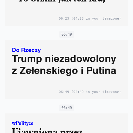
06:23
(04:23 in your timezone)
06:49
Do Rzeczy
Trump niezadowolony
z Zełenskiego i Putina
06:49
(04:49 in your timezone)
06:49
wPolityce
Ujawniona przez