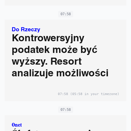
07:58
Do Rzeczy
Kontrowersyjny
podatek może być
wyższy. Resort
analizuje możliwości
07:58
(05:58 in your timezone)
07:58
Onet