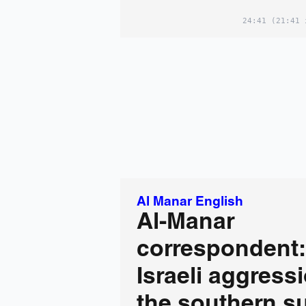
24:41
(21:41 
Al Manar English
Al-Manar
correspondent
Israeli aggress
the southern s