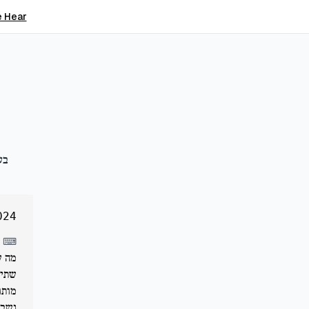
 Hear
בע
024
⌨
מה ש
שתיק
מותו
נשבע