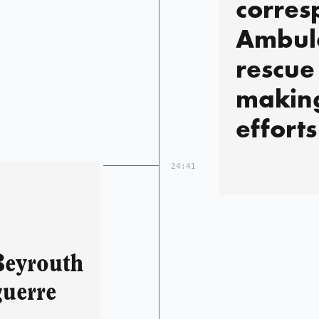
corres
Ambul
rescue
makin
effort
challe
24:41
condit
the rub
of the 
Beyrouth
Hreik
guerre