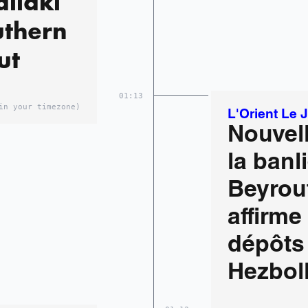
ailaki
uthern
ut
01:13
in your timezone)
L'Orient Le 
Nouvell
la banl
Beyrout
affirme
dépôts
Hezboll