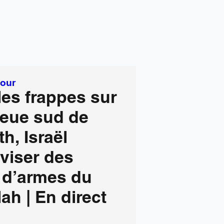
Jour
es frappes sur
ieue sud de
h, Israël
 viser des
 d’armes du
ah | En direct