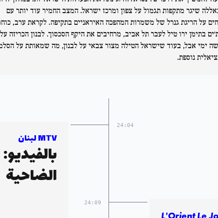
אללה שיגר מתקפות תגמול על צפון ומרכז ישראל. המצב החמיר עוד יותר עם
חים על הריגת גנרל של משמרות המהפכה האיראניים בתקיפה. לקראת ערב, כוחו
'ים בתימן ירו טיל לעבר תל אביב, מרחיבים את היקף הסכסוך. לבנון הכריזה על
ה ימי אבל, בעוד שישראל הטילה מצור צבאי על לבנון, מה שמאותת על הסלמ
ציאלית נוספת.
24:04
MTV لبنان
بالفيديو:
الضاحية
24:09
L'Orient Le J