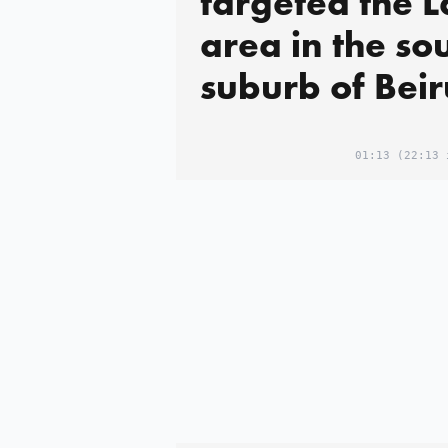
targeted the L
area in the so
suburb of Beir
01:13
(22:13 