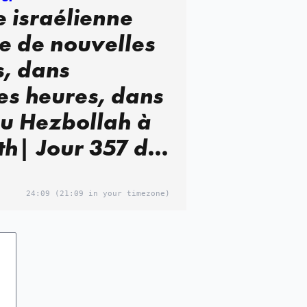
 israélienne
e de nouvelles
s, dans
es heures, dans
 du Hezbollah à
th| Jour 357 de
re
24:09
(21:09 in your timezone)