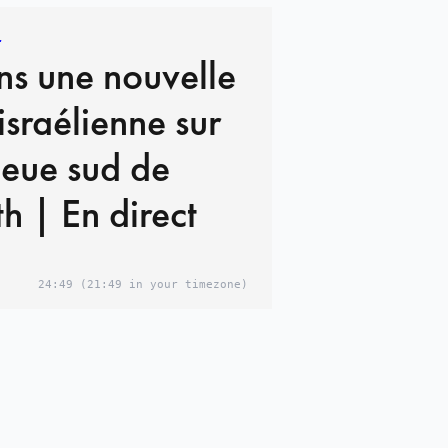
r
ns une nouvelle
israélienne sur
ieue sud de
h | En direct
24:49
(21:49 in your timezone)