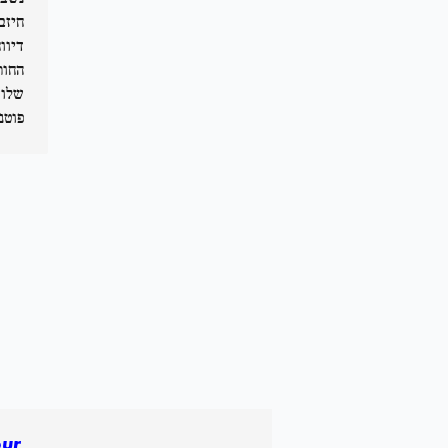
חיזב
דיוו
החות
שלוש
פוטנ
our