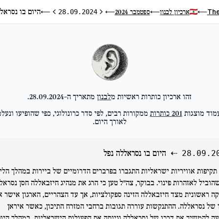
היום בו נסראל
The
ארכיון לבנון
ספטמבר 2024
⟵
28.09.2024
⟵
⟵
⟵
היום הקודם
היום הבא
זהו ארכיון כותרות ראשיות מ
לבנון
מתאריך ה-
28.09.2024
.
מוד מוצגות
201
כותרות
ממקורות רבים, לפי סדר כרונולוגי, כפי שהופיעו ונעלמ
לאורך היום.
⇠
היום בו נסראללה נפל
28.09.2
תקיפות אוויריות ישראליות התגברו בפרברים הדרומיים של ביירות במהלך הלי
הוביל לאזהרות פינוי. בבוקר, צה"ל טען כי הרג את מנהיג חיזבאללה חסן נסראל
ה ראשונית מצד חיזבאללה הזינה ספקולציות, אך עד הצהריים, הארגון אישר א
 של נסראללה. ההתנקשות עוררה תגובות ברחבי המזרח התיכון, כאשר איראן
ה להמשיך את דרכו של נסראללה וגינתה את הפעולות הישראליות. במהלך היום