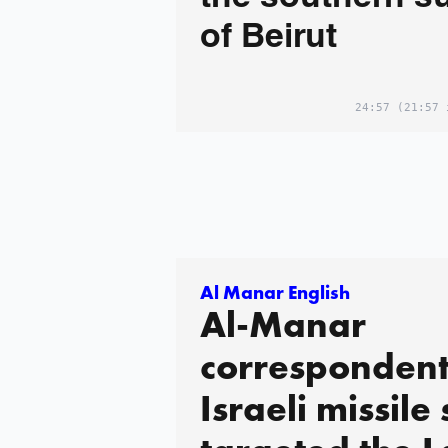
of Beirut
24:57
(21:57 
Al Manar English
Al-Manar
correspondent
Israeli missile 