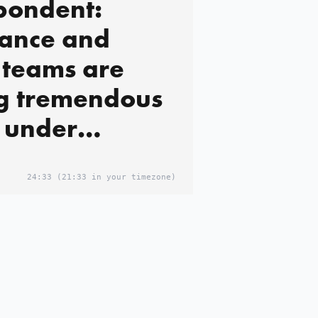
pondent:
ance and
 teams are
g tremendous
s under
nging
ions caused by
24:33
(21:33 in your timezone)
ble at the site
raids in Haret