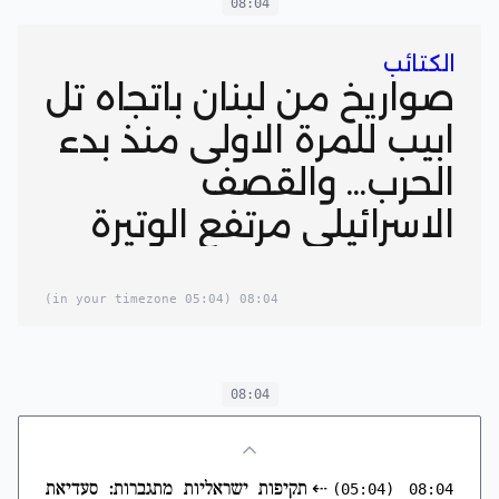
08:04
الكتائب
صواريخ من لبنان باتجاه تل
ابيب للمرة الاولى منذ بدء
الحرب... والقصف
الاسرائيلي مرتفع الوتيرة
(05:04 in your timezone)
08:04
08:04
⇠
תקיפות ישראליות מתגברות: סעדיאת
(05:04)
08:04