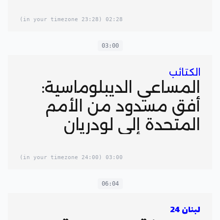
(23:28 in your timezone)
02:28
03:00
الكتائب
المساعي الديبلوماسية:
أفق مسدود من الأمم
المتحدة إلى لودريان
(24:00 in your timezone)
03:00
06:04
لبنان 24