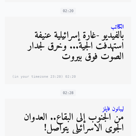
02:20
الكتائب
بالفيديو -غارة إسرائيلية عنيفة
استهدفت الجية... وخرق لجدار
الصوت فوق بيروت
(23:20 in your timezone)
02:20
02:28
ليبانون فايلز
من الجنوب إلى البقاع.. العدوان
الجوي الاسرائيلي يتواصل!