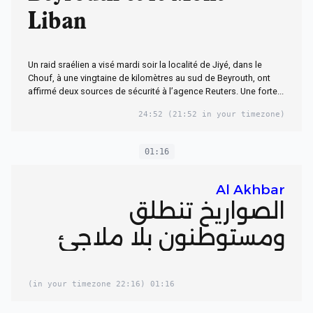
Liban
Un raid sraélien a visé mardi soir la localité de Jiyé, dans le
Chouf, à une vingtaine de kilomètres au sud de Beyrouth, ont
affirmé deux sources de sécurité à l’agence Reuters. Une forte...
24:52
(21:52 in your timezone)
01:16
Al Akhbar
الصواريخ تنطلق
ومستوطنون بلا ملاجئ
(22:16 in your timezone)
01:16