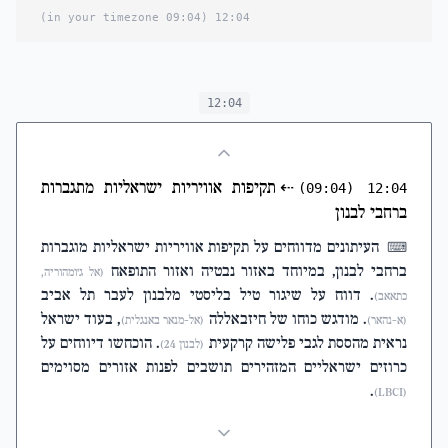
(09:04 in your timezone)
12:04
12:04
⇠
תקיפות אוויריות ישראליות מתגברות
(09:04)
12:04
ברחבי לבנון
העיתונים מדווחים על תקיפות אוויריות ישראליות מוגברות
⌨
ברחבי לבנון, במיוחד באזור נבטיה ואזור התופאח
(אל ג'ומהוריה,
. דווח על שיגור טיל בליסטי מלבנון לעבר תל אביב
כתאאב)
. מודגש כוחו של חיזבאללה
, בעוד ישראל
(א-נהאר)
(אל-מנאר באנגלית)
נראית מהססת לגבי פלישה קרקעית
. הוכחשו דיווחים על
(לבנון 24)
כרוזים ישראליים המזהירים תושבים לפנות אזורים מסוימים
.
(LBCI)