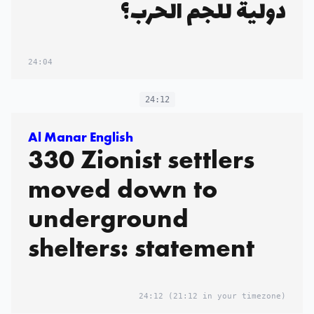
دولية للجم الحرب؟
24:04
24:12
Al Manar English
330 Zionist settlers
moved down to
underground
shelters: statement
24:12
(21:12 in your timezone)