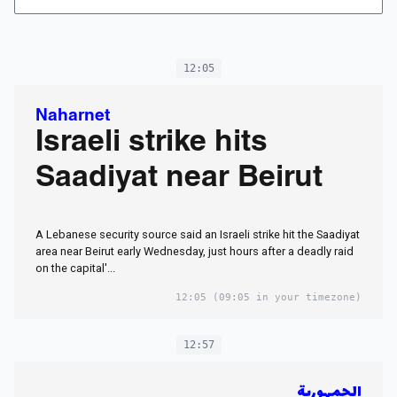
12:05
Naharnet
Israeli strike hits
Saadiyat near Beirut
A Lebanese security source said an Israeli strike hit the Saadiyat
area near Beirut early Wednesday, just hours after a deadly raid
on the capital'...
12:05
(09:05 in your timezone)
12:57
الجمهورية