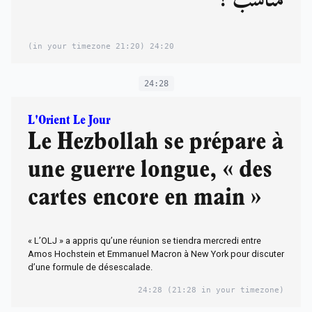
مناسب"!
(21:20 in your timezone)
24:20
24:28
L'Orient Le Jour
Le Hezbollah se prépare à
une guerre longue, « des
cartes encore en main »
« L’OLJ » a appris qu’une réunion se tiendra mercredi entre
Amos Hochstein et Emmanuel Macron à New York pour discuter
d’une formule de désescalade.
24:28
(21:28 in your timezone)