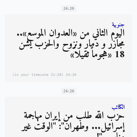
24:20
جنوبية
اليوم الثاني من «العدوان الموسع»..
مجازر و دمار ونزوح والحزب يشن
18 «هجوماً ثقيلاً»
(21:20 in your timezone)
24:20
24:20
الكتائب
حزب الله طلب من إيران مهاجمة
إسرائيل... وطهران": "الوقت غير