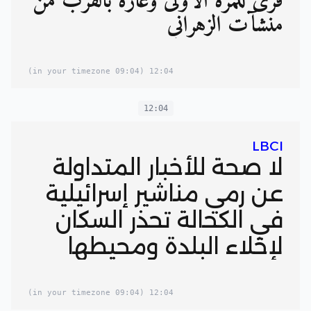
قرى للمرة الاولى وغارة بالقرب من
منشآت الزهراني
(09:04 in your timezone)
12:04
12:04
LBCI
لا صحة للأخبار المتداولة
عن رمي مناشير إسرائيلية
في الكحالة تحذر السكان
لإخلاء البلدة ومحيطها
(09:04 in your timezone)
12:04