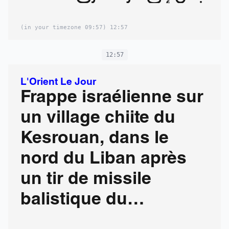
(09:57 in your timezone)
12:57
12:57
L'Orient Le Jour
Frappe israélienne sur
un village chiite du
Kesrouan, dans le
nord du Liban après
un tir de missile
balistique du
Hezbollah sur Tel-Aviv