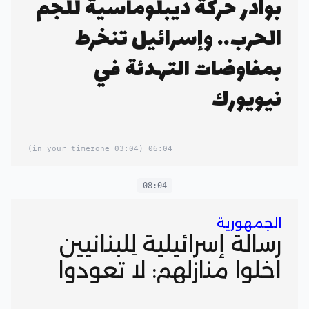
بوادر حركة ديبلوماسية للجم
الحرب.. وإسرائيل تنخرط
بمفاوضات التهدئة في
نيويورك
(03:04 in your timezone)
06:04
08:04
الجمهورية
رسالة إسرائيلية لِلُبنانيين
اخلوا منازلهم: لا تعودوا