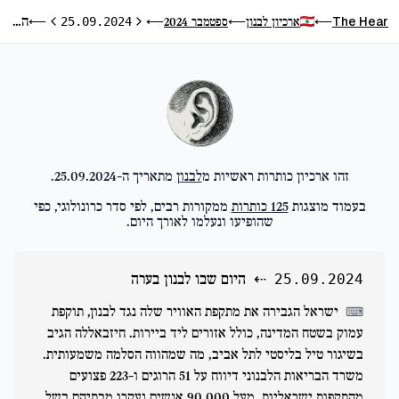
היום שבו לבנון בערה
The Hear
ארכיון לבנון
ספטמבר 2024
⟵
25.09.2024
⟵
⟵
⟵
היום הקודם
היום הבא
זהו ארכיון כותרות ראשיות מ
לבנון
מתאריך ה-
25.09.2024
.
בעמוד מוצגות
125
כותרות
ממקורות רבים, לפי סדר כרונולוגי, כפי
שהופיעו ונעלמו לאורך היום.
⇠
היום שבו לבנון בערה
25.09.2024
ישראל הגבירה את מתקפת האוויר שלה נגד לבנון, תוקפת
⌨
עמוק בשטח המדינה, כולל אזורים ליד ביירות. חיזבאללה הגיב
בשיגור טיל בליסטי לתל אביב, מה שמהווה הסלמה משמעותית.
משרד הבריאות הלבנוני דיווח על 51 הרוגים ו-223 פצועים
מהתקפות ישראליות. מעל 90,000 אנשים נעקרו מבתיהם בשל