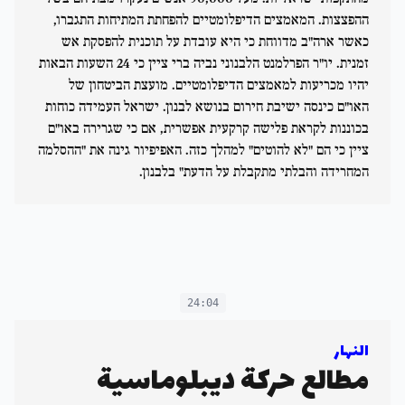
ההפצצות. המאמצים הדיפלומטיים להפחתת המתיחות התגברו,
כאשר ארה"ב מדווחת כי היא עובדת על תוכנית להפסקת אש
זמנית. יו"ר הפרלמנט הלבנוני נביה ברי ציין כי 24 השעות הבאות
יהיו מכריעות למאמצים הדיפלומטיים. מועצת הביטחון של
האו"ם כינסה ישיבת חירום בנושא לבנון. ישראל העמידה כוחות
בכוננות לקראת פלישה קרקעית אפשרית, אם כי שגרירה באו"ם
ציין כי הם "לא להוטים" למהלך כזה. האפיפיור גינה את "ההסלמה
המחרידה והבלתי מתקבלת על הדעת" בלבנון.
24:04
النهار
مطالع حركة ديبلوماسية