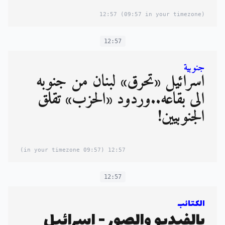
12:57
(09:57 in your timezone)
12:57
جنوبية
اسرائيل «تُحرق» لبنان من جنوبه
الى بقاعه..وردود «الحزب» تقلق
الجنوبيين!
(09:57 in your timezone)
12:57
12:57
الكتائب
بالفيديو والصور - اسرائيل