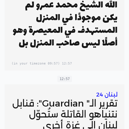
الله الشيخ محمد عمرو لم
يكن موجودًا في المنزل
المستهدف في المعيصرة وهو
أصلًا ليس صاحب المنزل بل
يعود إلى إبن شقيقه
(09:57 in your timezone)
12:57
12:57
لبنان 24
تقرير الـ" Guardian": قنابل
نتنياهو القاتلة ستُحوّل
لبنان إلى غزة أخرى