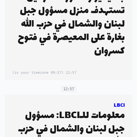
تستهدف منزل مسؤول جبل
لبنان والشمال في حزب الله
بغارة على المعيصرة في فتوح
كسروان
(09:57 in your timezone)
12:57
12:57
LBCI
معلومات للـLBCI: مسؤول
جبل لبنان والشمال في حزب