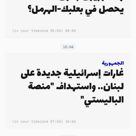
يحصل في بعلبك-الهرمل؟
(05:04 in your timezone)
08:04
10:04
الجمهورية
غارات إسرائيلية جديدة على
لبنان.. واستهداف "منصة
الباليستي"
(07:04 in your timezone)
10:04