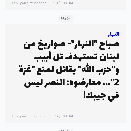
(05:04 in your timezone)
08:04
08:04
النهار
صباح "النهار"- صواريخ من
لبنان تستهدف تل أبيب
و"حزب الله" يقاتل لمنع "غزة
2"... معارضوه: النصر ليس
في جيبك!
(05:04 in your timezone)
08:04