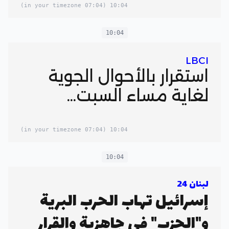
(07:04 in your timezone)
10:04
10:04
LBCI
استقرار بالأحوال الجوية
لغاية مساء السبت...
(07:04 in your timezone)
10:04
10:04
لبنان 24
إسرائيل تهاب الحرب البرية
و"الحزب" في جاهزية والقرار