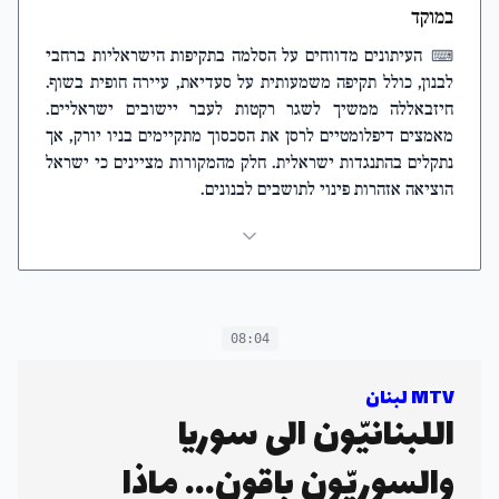
במוקד
העיתונים מדווחים על הסלמה בתקיפות הישראליות ברחבי
⌨
לבנון, כולל תקיפה משמעותית על סעדיאת, עיירה חופית בשוף.
חיזבאללה ממשיך לשגר רקטות לעבר יישובים ישראליים.
מאמצים דיפלומטיים לרסן את הסכסוך מתקיימים בניו יורק, אך
נתקלים בהתנגדות ישראלית. חלק מהמקורות מציינים כי ישראל
הוציאה אזהרות פינוי לתושבים לבנונים.
08:04
MTV لبنان
اللبنانيّون الى سوريا
والسوريّون باقون... ماذا