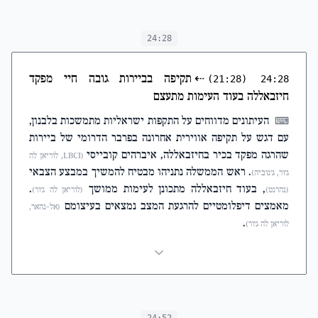
24:28
⇠
תקיפה בביירות גובה חיי מפקד
(21:28)
24:28
חיזבאללה בעוד העימות מתעצם
העיתונים מדווחים על התקפות ישראליות מתמשכות בלבנון,
⌨
עם דגש על תקיפה אווירית אחרונה בפרבר הדרומי של ביירות
שהרגה מפקד בכיר בחיזבאללה, איברהים קובייסי
(LBCI, לוריאן לה
. ראש הממשלה נתניהו מבטיח להמשיך במבצע הצבאי
ג'ור, ג'נוביה)
, בעוד חיזבאללה מתכונן לעימות ממושך
.
(נהרנט)
(לוריאן לה ג'ור)
מאמצים דיפלומטיים להרגעת המצב נמצאים בעיצומם
(אל-נהאר,
.
לוריאן לה ג'ור)