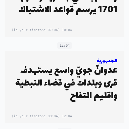
1701 يرسم قواعد الاشتباك
(07:04 in your timezone)
10:04
12:04
الجمهورية
عدوانٌ جويّ واسع يستهدف
قرى وبلدات في قضاء النبطية
واقليم التفاح
(09:04 in your timezone)
12:04