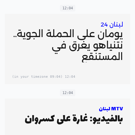
12:04
لبنان 24
يومان على الحملة الجوية..
نتنياهو يغرق في
المستنقع
(09:04 in your timezone)
12:04
12:04
MTV لبنان
بالفيديو: غارة على كسروان