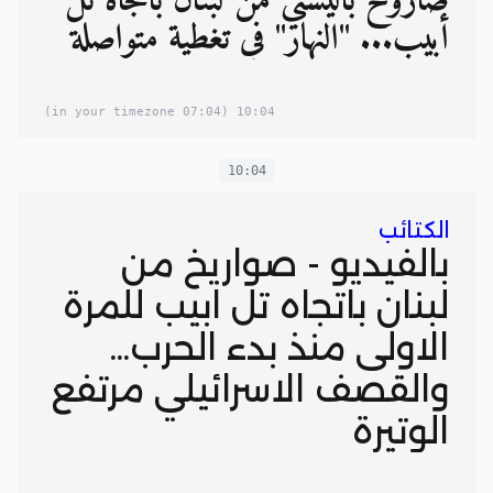
صاروخ باليستي من لبنان باتجاه تل
أبيب... "النهار" في تغطية متواصلة
(07:04 in your timezone)
10:04
10:04
الكتائب
بالفيديو - صواريخ من
لبنان باتجاه تل ابيب للمرة
الاولى منذ بدء الحرب...
والقصف الاسرائيلي مرتفع
الوتيرة