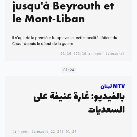
jusqu'à Beyrouth et
le Mont-Liban
Il s'agit de la première frappe visant cette localité côtière du
Chouf depuis le début de la guerre.
01:16
(22:16 in your timezone)
01:24
MTV لبنان
بالفيديو: غارة عنيفة على
السعديات
(22:24 in your timezone)
01:24